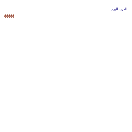
وسفر
العرب اليوم
ديكور
أخبار
إعلام
تعليم
مرأة
أزياء
إسلامية
علوم
وتكنولوجيا
بيئة