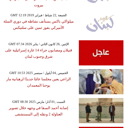
بيروت
GMT 12:19 2019 الجمعة ,22 شباط / فبراير
ميلواكي باكس يستأنف نشاطه في دوري السلة
الأميركي بفوز ثمين على سلتيكس
GMT 07:34 2026 الإثنين ,26 كانون الثاني / يناير
قتيلان ومصابون جراء 14 غارة إسرائيلية على
شرق وجنوب لبنان
GMT 10:53 2025 الخميس ,04 أيلول / سبتمبر
الراعي يعين مجلسا عامًا جديدًا لرهبانية مار
يوحنا المعمدان
GMT 08:30 2025 السبت ,01 آذار/ مارس
إصابة أحمد السقا في وجهه خلال تصوير
العتاولة 2 ونقله إلى المستشفى