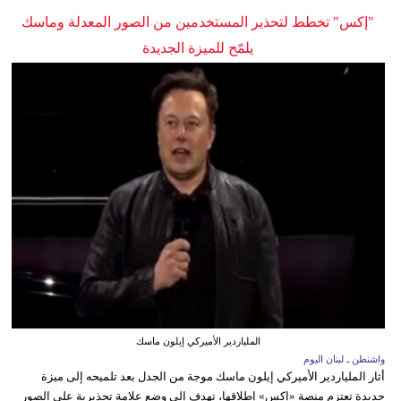
"إكس" تخطط لتحذير المستخدمين من الصور المعدلة وماسك
يلمّح للميزة الجديدة
الملياردير الأميركي إيلون ماسك
واشنطن ـ لبنان اليوم
أثار الملياردير الأميركي إيلون ماسك موجة من الجدل بعد تلميحه إلى ميزة
جديدة تعتزم منصة «إكس» إطلاقها، تهدف إلى وضع علامة تحذيرية على الصور