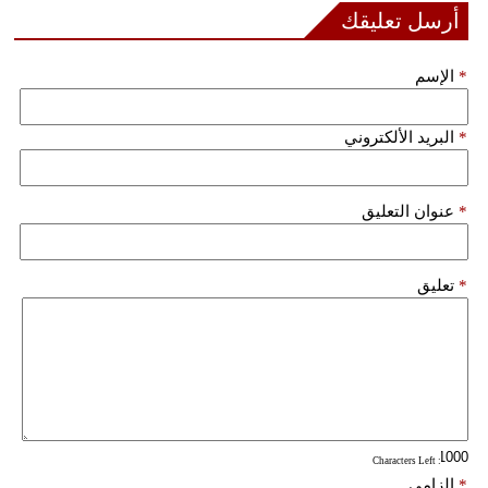
مدوَّنات
أرسل تعليقك
أبراج
*
الإسم
فيديو
*
البريد الألكتروني
سيارات
*
عنوان التعليق
*
تعليق
: Characters Left
*
إلزامي