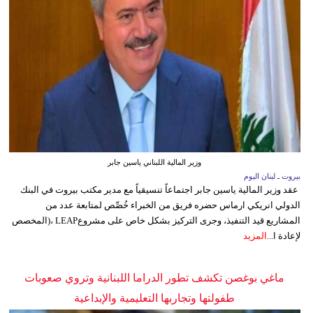
وزير المالية اللبناني ياسين جابر
بيروت ـ لبنان اليوم
عقد وزير المالية ياسين جابر اجتماعاً تنسيقياً مع مدير مكتب بيروت في البنك
الدولي انريكي ارماس حضره فريق من الخبراء خُصِّص لمتابعة عدد من
المشاريع قيد التنفيذ، وجرى التركيز بشكل خاص على مشروعLEAP ،(المخصص
لإعادة ا...
المزيد
ماغي بوغصن تكشف تطور الدراما اللبنانية وتروي صعوبات
طفولتها وتجاربها التعليمية والإبداعية