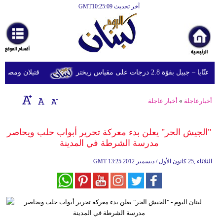
آخر تحديث GMT10:25:09
الرئيسية
أخبارعاجلة
رياضة
قوّة 2.8 درجات على مقياس ريختر
قتيلان ومصابون جراء 14 غارة إسرائيلية على شرق 
ثقافة
إقتصاد
أخبارعاجلة
»
أخبار عاجلة
فن
"الجيش الحر" يعلن بدء معركة تحرير أبواب حلب ويحاصر
وموسيقى
مدرسة الشرطة في المدينة
أزياء
13:25 2012 الثلاثاء ,25 كانون الأول / ديسمبر
GMT
صحة
وتغذية
سياحة