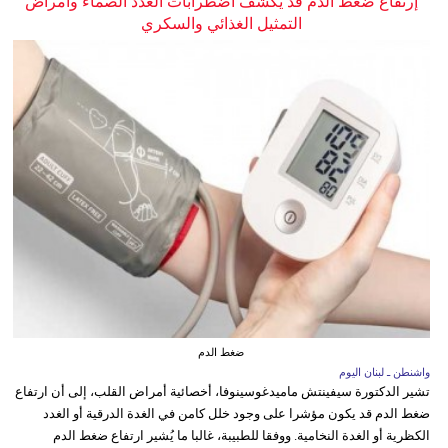
إرتفاع ضغط الدم قد يكشف اضطرابات الغدد الصماء وأمراض
التمثيل الغذائي والسكري
ضغط الدم
واشنطن ـ لبنان اليوم
تشير الدكتورة سيفينتش ماميدغوسينوفا، أخصائية أمراض القلب، إلى أن ارتفاع
ضغط الدم قد يكون مؤشرا على وجود خلل كامن في الغدة الدرقية أو الغدد
الكظرية أو الغدة النخامية. ووفقا للطبيبة، غالبا ما يُشير ارتفاع ضغط الدم