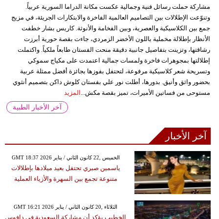
مشاركة حملت رسائل فنية وجمالية عكست مكانة الدراما السورية عربياً.
وتنوّعت الإطلالات بين التصاميم العالمية الفاخرة والابتكارات الجريئة، في مزيج
جمع بين الكلاسيكية والعصرية، وبين الفخامة والأنوثة. كاريس بشار خطفت
الأنظار بإطلالة مخملية باللون الأخضر الزمردي، جاءت بقصة حورية أبرزت
رشاقتها، وتزينت بتفاصيل جانبية دقيقة منحت الفستان طابعاً ملكياً. واكتملت
إطلالتها بمجوهرات فاخرة ولمسات جمالية اعتمدت على مكياج سموكي
وتسريحة شعر كلاسيكية مرفوعة، لتحتفل بفوزها بجائزة أفضل ممثلة عربية
بحضور واثق وأنيق. بدورها، أطلت نور علي بفستان كلوش داكن بتصميم أنثوي
مستوحى من فساتين الأميرات، تميز بقصة مكش...
المزيد
آخر الأخبار الطبية
آخر الأخبار
GMT 18:37 2026 الخميس ,22 كانون الثاني / يناير
ياسمين صبري تحتفل بعيد ميلادها بإطلالات
متنوعة تجمع بين السهرة والأزياء العملية
GMT 16:21 2026 الثلاثاء ,20 كانون الثاني / يناير
الخطيب يؤكد أن مشاركة السعودية في دافوس