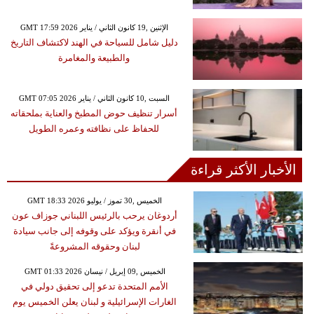
GMT 17:59 2026 الإثنين ,19 كانون الثاني / يناير
دليل شامل للسياحة في الهند لاكتشاف التاريخ
والطبيعة والمغامرة
GMT 07:05 2026 السبت ,10 كانون الثاني / يناير
أسرار تنظيف حوض المطبخ والعناية بملحقاته
للحفاظ على نظافته وعمره الطويل
الأخبار الأكثر قراءة
GMT 18:33 2026 الخميس ,30 تموز / يوليو
أردوغان يرحب بالرئيس اللبناني جوزاف عون
في أنقرة ويؤكد على وقوفه إلى جانب سيادة
لبنان وحقوقه المشروعةً
GMT 01:33 2026 الخميس ,09 إبريل / نيسان
الأمم المتحدة تدعو إلى تحقيق دولي في
الغارات الإسرائيلية و لبنان يعلن الخميس يوم