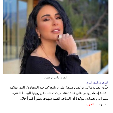
الفنانة ماغي بوغصن
القاهرة ـ لبنان اليوم
حلّت الفنانة ماغي بوغصن ضيفةً على برنامج "صاحبة السعادة"، الذي تقدّمه
الفنانة إسعاد يونس على قناة dmc، حيث تحدثت عن رؤيتها للوسط الفني،
مميزاته وتحدياته، مؤكدةً أن الساحة الفنية شهدت تطوراً كبيراً خلال
السنوات...
المزيد