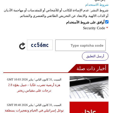
شروط الاستخدام
شروط النشر:
عدم الإساءة للكاتب أو للأشخاص أو للمقدسات أو مهاجمة الأديان
أو الذات الالهية. والابتعاد عن التحريض الطائفي والعنصري والشتائم.
اُوافق على شروط الأستخدام
Security Code
*
أرسل التعليق
أخبار ذات صلة
GMT 10:03 2026 السبت ,31 كانون الثاني / يناير
هزة أرضية تضرب عنّايا – جبيل بقوّة 2.8
درجات على مقياس ريختر
GMT 09:40 2026 السبت ,31 كانون الثاني / يناير
توغل إسرائيلي في الخيام وتفجيرات بمنطقة