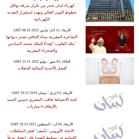
كهرباء لبنان تحذر من تكرار سرقة نواقل
خطوط التوتر العالي وتهدد استقرار التغذية
الكهربائية
GMT 08:19 2025 الأربعاء ,12 آذار/ مارس
الشاعرة المغربية سناء الحافي تصدر ديوانها
"ملك القلوب" إهداءً للملك محمد السادس
والصحراء المغربية
GMT 22:11 2022 الثلاثاء ,05 تموز / يوليو
أفضل الأحذية المثالية للحفلات
GMT 20:25 2019 الأربعاء ,03 إبريل / نيسان
لجنة الانضباط تعاقب المصري حسين السيد
بالإيقاف 4 مباريات
GMT 20:53 2021 الأربعاء ,04 آب / أغسطس
الاتحاد الأوروبي "يأسف" لعجز السلطات
اللبنانية عن تسليط الضوء على انفجار مرفأ