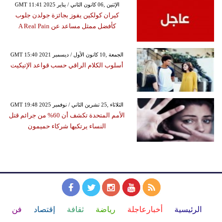
GMT 11:41 2025 الإثنين ,06 كانون الثاني / يناير
كيران كولكين يفوز بجائزة جولدن جلوب
كأفضل ممثل مساعد عن A Real Pain
GMT 15:40 2021 الجمعة ,10 كانون الأول / ديسمبر
أسلوب الكلام الراقي حسب قواعد الإتيكيت
GMT 19:48 2025 الثلاثاء ,25 تشرين الثاني / نوفمبر
الأمم المتحدة تكشف أن 60% من جرائم قتل
النساء يرتكبها شركاء حميمون
الرئيسية
أخبارعاجلة
رياضة
ثقافة
إقتصاد
فن