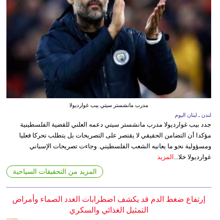
مدرب مانشستر سيتي بيب غوارديولا
لندن ـ لبنان اليوم
جدد بيب غوارديولا مدرب مانشستر سيتي دعمه العلني للقضية الفلسطينية
مؤكدا أن التضامن الحقيقي لا يقتصر على التصريحات بل يتطلب تحركا فعليا
ومسؤولية نحو ما يعانيه الشعب الفلسطيني. وجاءت تصريحات الإسباني
غوارديولا خلا...
المزيد
المزيد من التحقيقات السياحية
إرتفاع ضغط الدم قد يكشف اضطرابات الغدد الصماء وأمراض
التمثيل الغذائي والسكري