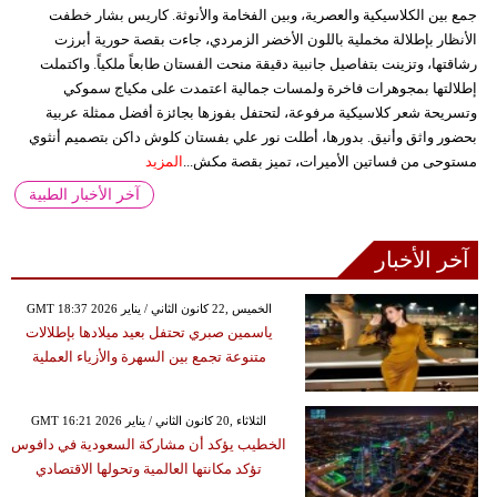
جمع بين الكلاسيكية والعصرية، وبين الفخامة والأنوثة. كاريس بشار خطفت
الأنظار بإطلالة مخملية باللون الأخضر الزمردي، جاءت بقصة حورية أبرزت
رشاقتها، وتزينت بتفاصيل جانبية دقيقة منحت الفستان طابعاً ملكياً. واكتملت
إطلالتها بمجوهرات فاخرة ولمسات جمالية اعتمدت على مكياج سموكي
وتسريحة شعر كلاسيكية مرفوعة، لتحتفل بفوزها بجائزة أفضل ممثلة عربية
بحضور واثق وأنيق. بدورها، أطلت نور علي بفستان كلوش داكن بتصميم أنثوي
مستوحى من فساتين الأميرات، تميز بقصة مكش...
المزيد
آخر الأخبار الطبية
آخر الأخبار
GMT 18:37 2026 الخميس ,22 كانون الثاني / يناير
ياسمين صبري تحتفل بعيد ميلادها بإطلالات
متنوعة تجمع بين السهرة والأزياء العملية
GMT 16:21 2026 الثلاثاء ,20 كانون الثاني / يناير
الخطيب يؤكد أن مشاركة السعودية في دافوس
تؤكد مكانتها العالمية وتحولها الاقتصادي