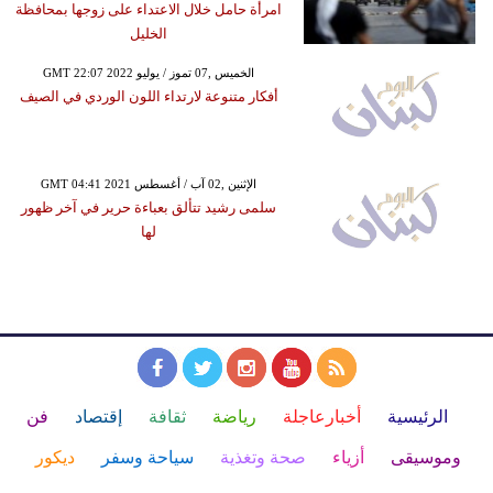
امرأة حامل خلال الاعتداء على زوجها بمحافظة
الخليل
GMT 22:07 2022 الخميس ,07 تموز / يوليو
أفكار متنوعة لارتداء اللون الوردي في الصيف
GMT 04:41 2021 الإثنين ,02 آب / أغسطس
سلمى رشيد تتألق بعباءة حرير في آخر ظهور
لها
الرئيسية
أخبارعاجلة
رياضة
ثقافة
إقتصاد
فن
وموسيقى
أزياء
صحة وتغذية
سياحة وسفر
ديكور