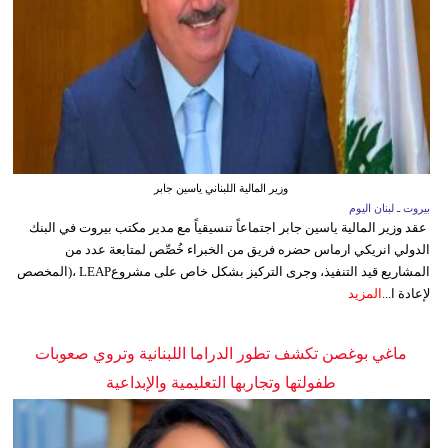
وزير المالية اللبناني ياسين جابر
بيروت ـ لبنان اليوم
عقد وزير المالية ياسين جابر اجتماعاً تنسيقياً مع مدير مكتب بيروت في البنك
الدولي انريكي ارماس حضره فريق من الخبراء خُصِّص لمتابعة عدد من
المشاريع قيد التنفيذ، وجرى التركيز بشكل خاص على مشروعLEAP ،(المخصص
لإعادة ا...
المزيد
ماغي بوغصن تكشف تطور الدراما اللبنانية وتروي صعوبات
طفولتها وتجاربها التعليمية والإبداعية