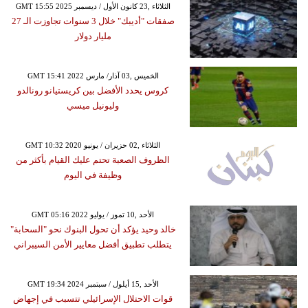
GMT 15:55 2025 الثلاثاء ,23 كانون الأول / ديسمبر
صفقات "أديبك" خلال 3 سنوات تجاوزت الـ 27
مليار دولار
GMT 15:41 2022 الخميس ,03 آذار/ مارس
كروس يحدد الأفضل بين كريستيانو رونالدو
وليونيل ميسي
GMT 10:32 2020 الثلاثاء ,02 حزيران / يونيو
الظروف الصعبة تحتم عليك القيام بأكثر من
وظيفة في اليوم
GMT 05:16 2022 الأحد ,10 تموز / يوليو
خالد وحيد يؤكد أن تحول البنوك نحو "السحابة"
يتطلب تطبيق أفضل معايير الأمن السيبراني
GMT 19:34 2024 الأحد ,15 أيلول / سبتمبر
قوات الاحتلال الإسرائيلي تتسبب في إجهاض