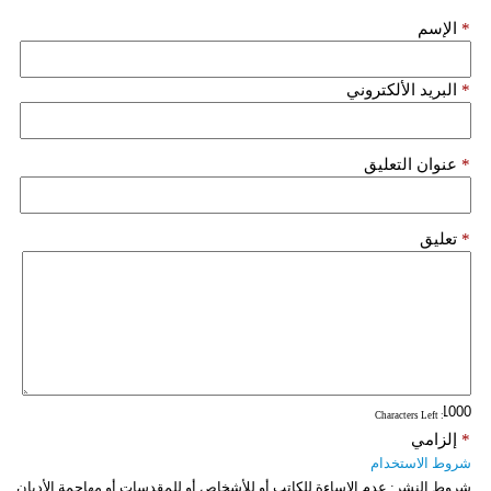
مدوَّنات
*
الإسم
أبراج
*
البريد الألكتروني
فيديو
سيارات
*
عنوان التعليق
*
تعليق
: Characters Left
*
إلزامي
شروط الاستخدام
شروط النشر:
عدم الإساءة للكاتب أو للأشخاص أو للمقدسات أو مهاجمة الأديان