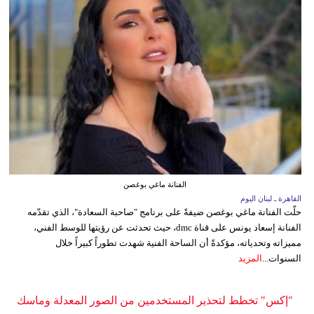
الفنانة ماغي بوغصن
القاهرة ـ لبنان اليوم
حلّت الفنانة ماغي بوغصن ضيفةً على برنامج "صاحبة السعادة"، الذي تقدّمه
الفنانة إسعاد يونس على قناة dmc، حيث تحدثت عن رؤيتها للوسط الفني،
مميزاته وتحدياته، مؤكدةً أن الساحة الفنية شهدت تطوراً كبيراً خلال
السنوات...
المزيد
"إكس" تخطط لتحذير المستخدمين من الصور المعدلة وماسك