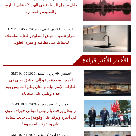
دليل شامل للسياحة في الهند لاكتشاف التاريخ
والطبيعة والمغامرة
GMT 07:05 2026 السبت ,10 كانون الثاني / يناير
أسرار تنظيف حوض المطبخ والعناية بملحقاته
للحفاظ على نظافته وعمره الطويل
الأخبار الأكثر قراءة
GMT 01:33 2026 الخميس ,09 إبريل / نيسان
الأمم المتحدة تدعو إلى تحقيق دولي في
الغارات الإسرائيلية و لبنان يعلن الخميس يوم
حداد وطني على ضحاياه
GMT 18:33 2026 الخميس ,30 تموز / يوليو
أردوغان يرحب بالرئيس اللبناني جوزاف عون
في أنقرة ويؤكد على وقوفه إلى جانب سيادة
لبنان وحقوقه المشروعةً
GMT 02:31 2025 السبت ,16 آب / أغسطس