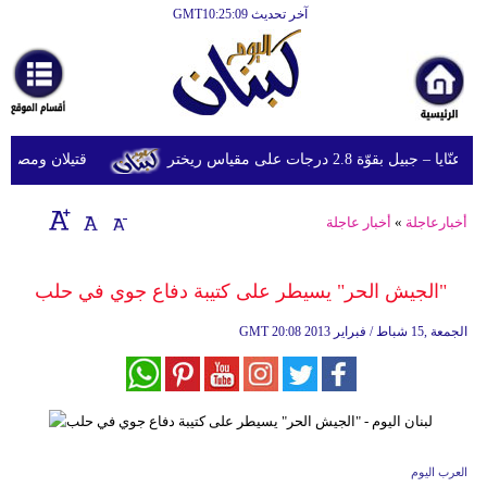
آخر تحديث GMT10:25:09
الرئيسية
أخبارعاجلة
رياضة
قوّة 2.8 درجات على مقياس ريختر
قتيلان ومصابون جراء 14 غارة إسرائيلية على شرق 
ثقافة
إقتصاد
أخبارعاجلة
»
أخبار عاجلة
فن
"الجيش الحر" يسيطر على كتيبة دفاع جوي في حلب
وموسيقى
20:08 2013 الجمعة ,15 شباط / فبراير
GMT
أزياء
صحة
وتغذية
سياحة
العرب اليوم