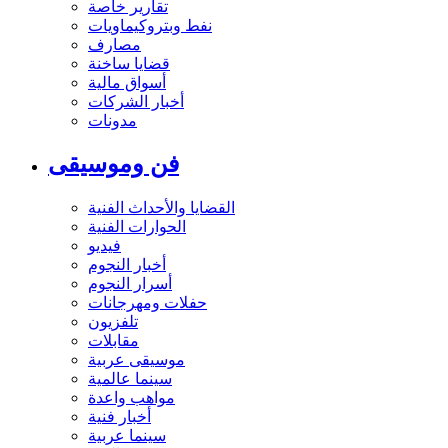
تقارير خاصة
نفط وبتروكيماويات
مصارف
قضايا ساخنة
أسواق مالية
أخبار الشركات
مدونات
فن وموسيقى
القضايا والأحداث الفنية
الحوارات الفنية
فيديو
أخبار النجوم
أسرار النجوم
حفلات ومهرجانات
تلفزيون
مقابلات
موسيقى عربية
سينما عالمية
مواهب واعدة
أخبار فنية
سينما عربية