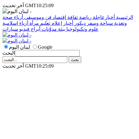
آخر تحديث GMT10:25:09
الرئيسية
أخبارعاجلة
رياضة
ثقافة
إقتصاد
فن وموسيقى
أزياء
صحة
وتغذية
سياحة وسفر
ديكور
أخبار
إعلام
تعليم
مرأة
أزياء إسلامية
علوم وتكنولوجيا
بيئة
مدوَّنات
أبراج
فيديو
سيارات
Google
لبنان اليوم
البحث
آخر تحديث GMT10:25:09