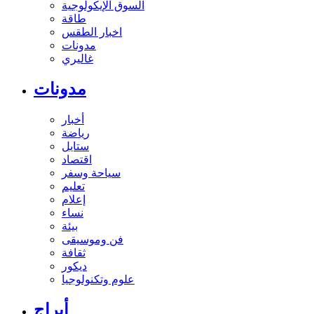
السوق الإيكولوجية
طاقة
اخبار الطقس
مدونات
غاليري
مدونات
أخبار
رياضة
ستايل
اقتصاد
سياحة وسفر
تعليم
إعلام
نساء
بيئة
فن وموسيقى
ثقافة
ديكور
علوم وتكنولوجيا
أبراج