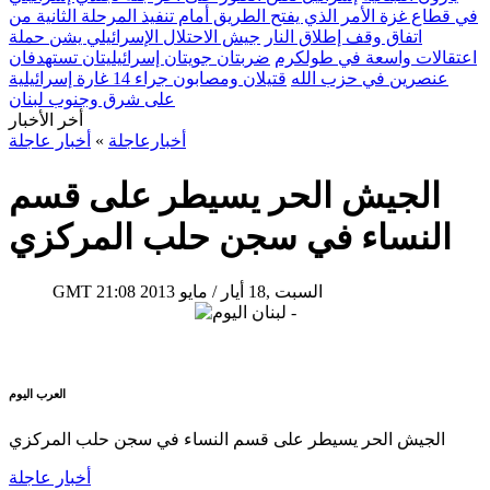
في قطاع غزة الأمر الذي يفتح الطريق أمام تنفيذ المرحلة الثانية من
اتفاق وقف إطلاق النار
جيش الاحتلال الإسرائيلي يشن حملة
اعتقالات واسعة في طولكرم
ضربتان جويتان إسرائيليتان تستهدفان
عنصرين في حزب الله
قتيلان ومصابون جراء 14 غارة إسرائيلية
على شرق وجنوب لبنان
أخر الأخبار
أخبارعاجلة
»
أخبار عاجلة
الجيش الحر يسيطر على قسم
النساء في سجن حلب المركزي
21:08 2013 السبت ,18 أيار / مايو
GMT
العرب اليوم
الجيش الحر يسيطر على قسم النساء في سجن حلب المركزي