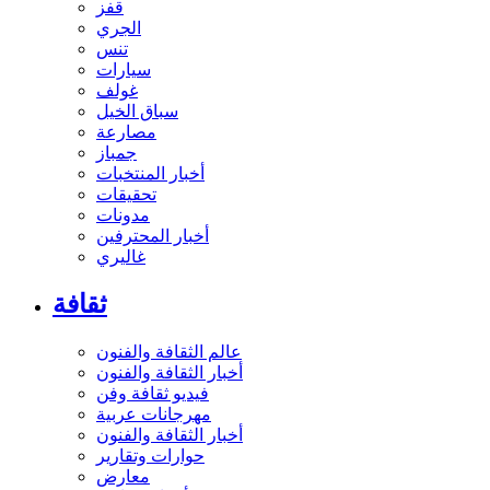
قفز
الجري
تنس
سيارات
غولف
سباق الخيل
مصارعة
جمباز
أخبار المنتخبات
تحقيقات
مدونات
أخبار المحترفين
غاليري
ثقافة
عالم الثقافة والفنون
أخبار الثقافة والفنون
فيديو ثقافة وفن
مهرجانات عربية
أخبار الثقافة والفنون
حوارات وتقارير
معارض