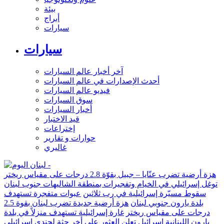
بيئة
أبراج
سيارات
سيارات
آخر أخبار عالم السيارات
أحدث الإصدارات في عالم السيارات
فيديو عالم السيارات
سوق السيارات
أخبار السيارات
قيد الاختبار
إختراعات
حوارات و تقارير
غاليري
هزة أرضية تضرب عنّايا – جبيل بقوّة 2.8 درجات على مقياس ريختر
توغل إسرائيلي في الخيام وتفجيرات بمنطقة الشاليهات جنوب لبنان
سقوط مسيّرة إسرائيلية في رب ثلاثين
عبوات متفجرة تستهدف
بلدة يارون جنوبي لبنان
هزة أرضية جديدة تضرب لبنان بقوة 2.5
درجات على مقياس ريختر
غارة إسرائيلية تستهدف منزلاً في بلدة
يارون اللبنانية
إسرائيل تعلن العثور على أخر جثة لجندي إسرائيلي