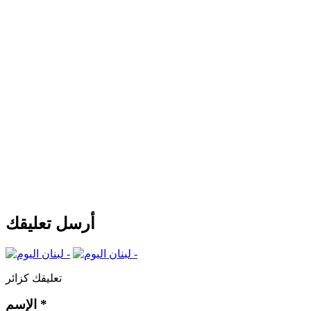
أرسل تعليقك
تعليقك كزائر