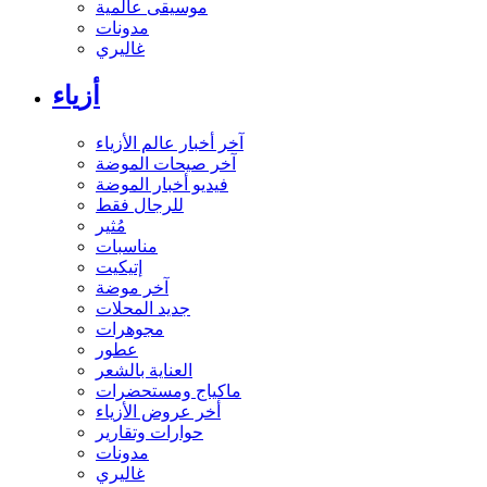
موسيقى عالمية
مدونات
غاليري
أزياء
آخر أخبار عالم الأزياء
آخر صيحات الموضة
فيديو أخبار الموضة
للرجال فقط
مُثير
مناسبات
إتيكيت
آخر موضة
جديد المحلات
مجوهرات
عطور
العناية بالشعر
ماكياج ومستحضرات
أخر عروض الأزياء
حوارات وتقارير
مدونات
غاليري