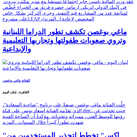
عقد وزير المالية ياسين جابر اجتماعاً تنسيقياً مع مدير مكتب بيروت
في البنك الدولي انريكي ارماس حضره فريق من الخبراء خُصِّص
لمتابعة عدد من المشاريع قيد التنفيذ، وجرى التركيز بشكل خاص
على مشروعLEAP ،(المخصص لإعادة ا...
المزيد
ماغي بوغصن تكشف تطور الدراما اللبنانية
وتروي صعوبات طفولتها وتجاربها التعليمية
والإبداعية
الفنانة ماغي بوغصن
القاهرة ـ لبنان اليوم
حلّت الفنانة ماغي بوغصن ضيفةً على برنامج "صاحبة السعادة"،
الذي تقدّمه الفنانة إسعاد يونس على قناة dmc، حيث تحدثت عن
رؤيتها للوسط الفني، مميزاته وتحدياته، مؤكدةً أن الساحة الفنية
شهدت تطوراً كبيراً خلال السنوات...
المزيد