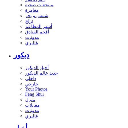
منتجعات صحية
مغامرة
شمس و بحر
تزلج
أشهر المطاعم
أفخم الفنادق
مدونات
غاليري
ديكور
أخبار الديكور
جديد عالم الديكور
داخلي
خارجي
Your Photos
Feng Shui
منزل
مقابلات
مدونات
غاليري