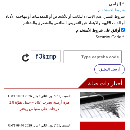
*
إلزامي
شروط الاستخدام
شروط النشر:
عدم الإساءة للكاتب أو للأشخاص أو للمقدسات أو مهاجمة الأديان
أو الذات الالهية. والابتعاد عن التحريض الطائفي والعنصري والشتائم.
اُوافق على شروط الأستخدام
Security Code
*
أرسل التعليق
أخبار ذات صلة
GMT 10:03 2026 السبت ,31 كانون الثاني / يناير
هزة أرضية تضرب عنّايا – جبيل بقوّة 2.8
درجات على مقياس ريختر
GMT 09:40 2026 السبت ,31 كانون الثاني / يناير