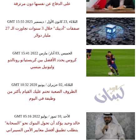
على الدفاع عن نفسها دون مرتزقة
GMT 15:55 2025 الثلاثاء ,23 كانون الأول / ديسمبر
صفقات "أديبك" خلال 3 سنوات تجاوزت الـ 27
مليار دولار
GMT 15:41 2022 الخميس ,03 آذار/ مارس
كروس يحدد الأفضل بين كريستيانو رونالدو
وليونيل ميسي
GMT 10:32 2020 الثلاثاء ,02 حزيران / يونيو
الظروف الصعبة تحتم عليك القيام بأكثر من
وظيفة في اليوم
GMT 05:16 2022 الأحد ,10 تموز / يوليو
خالد وحيد يؤكد أن تحول البنوك نحو "السحابة"
يتطلب تطبيق أفضل معايير الأمن السيبراني