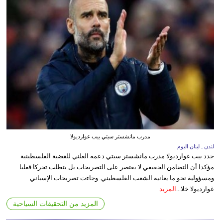
مدرب مانشستر سيتي بيب غوارديولا
لندن ـ لبنان اليوم
جدد بيب غوارديولا مدرب مانشستر سيتي دعمه العلني للقضية الفلسطينية
مؤكدا أن التضامن الحقيقي لا يقتصر على التصريحات بل يتطلب تحركا فعليا
ومسؤولية نحو ما يعانيه الشعب الفلسطيني. وجاءت تصريحات الإسباني
غوارديولا خلا...
المزيد
المزيد من التحقيقات السياحية