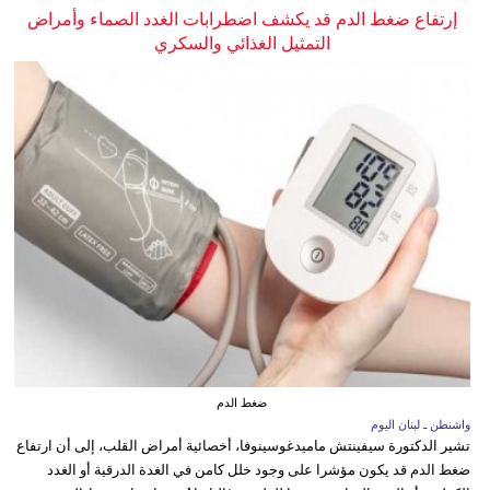
إرتفاع ضغط الدم قد يكشف اضطرابات الغدد الصماء وأمراض
التمثيل الغذائي والسكري
ضغط الدم
واشنطن ـ لبنان اليوم
تشير الدكتورة سيفينتش ماميدغوسينوفا، أخصائية أمراض القلب، إلى أن ارتفاع
ضغط الدم قد يكون مؤشرا على وجود خلل كامن في الغدة الدرقية أو الغدد