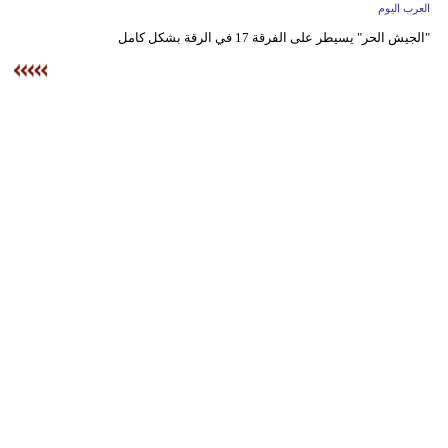
وسفر
العرب اليوم
"الجيش الحر" يسيطر على الفرقة 17 في الرقة بشكل كامل‏
ديكور
أخبار
إعلام
تعليم
مرأة
أزياء
إسلامية
علوم
وتكنولوجيا
بيئة