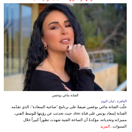
الفنانة ماغي بوغصن
القاهرة ـ لبنان اليوم
حلّت الفنانة ماغي بوغصن ضيفةً على برنامج "صاحبة السعادة"، الذي تقدّمه
الفنانة إسعاد يونس على قناة dmc، حيث تحدثت عن رؤيتها للوسط الفني،
مميزاته وتحدياته، مؤكدةً أن الساحة الفنية شهدت تطوراً كبيراً خلال
السنوات...
المزيد