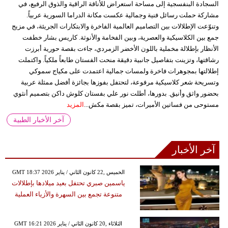
السجادة البنفسجية إلى مساحة استعراض للأناقة الراقية والذوق الرفيع، في
مشاركة حملت رسائل فنية وجمالية عكست مكانة الدراما السورية عربياً.
وتنوّعت الإطلالات بين التصاميم العالمية الفاخرة والابتكارات الجريئة، في مزيج
جمع بين الكلاسيكية والعصرية، وبين الفخامة والأنوثة. كاريس بشار خطفت
الأنظار بإطلالة مخملية باللون الأخضر الزمردي، جاءت بقصة حورية أبرزت
رشاقتها، وتزينت بتفاصيل جانبية دقيقة منحت الفستان طابعاً ملكياً. واكتملت
إطلالتها بمجوهرات فاخرة ولمسات جمالية اعتمدت على مكياج سموكي
وتسريحة شعر كلاسيكية مرفوعة، لتحتفل بفوزها بجائزة أفضل ممثلة عربية
بحضور واثق وأنيق. بدورها، أطلت نور علي بفستان كلوش داكن بتصميم أنثوي
مستوحى من فساتين الأميرات، تميز بقصة مكش...
المزيد
آخر الأخبار الطبية
آخر الأخبار
GMT 18:37 2026 الخميس ,22 كانون الثاني / يناير
ياسمين صبري تحتفل بعيد ميلادها بإطلالات
متنوعة تجمع بين السهرة والأزياء العملية
GMT 16:21 2026 الثلاثاء ,20 كانون الثاني / يناير