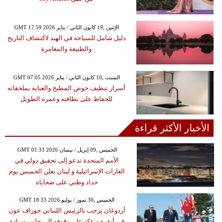
GMT 17:59 2026 الإثنين ,19 كانون الثاني / يناير
دليل شامل للسياحة في الهند لاكتشاف التاريخ
والطبيعة والمغامرة
GMT 07:05 2026 السبت ,10 كانون الثاني / يناير
أسرار تنظيف حوض المطبخ والعناية بملحقاته
للحفاظ على نظافته وعمره الطويل
الأخبار الأكثر قراءة
GMT 01:33 2026 الخميس ,09 إبريل / نيسان
الأمم المتحدة تدعو إلى تحقيق دولي في
الغارات الإسرائيلية و لبنان يعلن الخميس يوم
حداد وطني على ضحاياه
GMT 18:33 2026 الخميس ,30 تموز / يوليو
أردوغان يرحب بالرئيس اللبناني جوزاف عون
في أنقرة ويؤكد على وقوفه إلى جانب سيادة