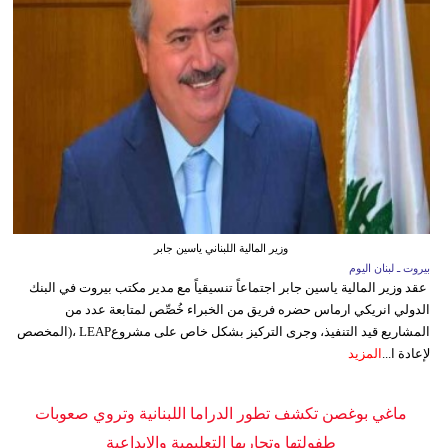
وزير المالية اللبناني ياسين جابر
بيروت ـ لبنان اليوم
عقد وزير المالية ياسين جابر اجتماعاً تنسيقياً مع مدير مكتب بيروت في البنك
الدولي انريكي ارماس حضره فريق من الخبراء خُصِّص لمتابعة عدد من
المشاريع قيد التنفيذ، وجرى التركيز بشكل خاص على مشروعLEAP ،(المخصص
لإعادة ا...
المزيد
ماغي بوغصن تكشف تطور الدراما اللبنانية وتروي صعوبات
طفولتها وتجاربها التعليمية والإبداعية