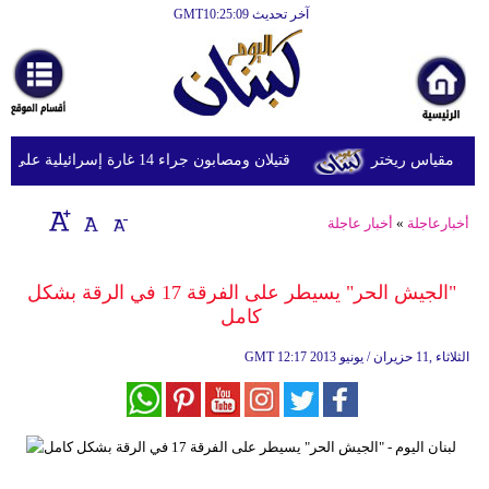
آخر تحديث GMT10:25:09
الرئيسية
أخبارعاجلة
رياضة
قتيلان ومصابون جراء 14 غارة إسرائيلية على شرق وجنوب لبنان
ثقافة
إقتصاد
أخبارعاجلة
»
أخبار عاجلة
فن
"الجيش الحر" يسيطر على الفرقة 17 في الرقة بشكل
وموسيقى
كامل‏
أزياء
12:17 2013 الثلاثاء ,11 حزيران / يونيو
GMT
صحة
وتغذية
سياحة