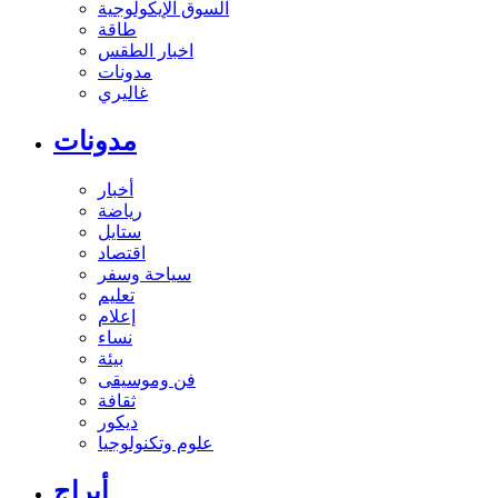
السوق الإيكولوجية
طاقة
اخبار الطقس
مدونات
غاليري
مدونات
أخبار
رياضة
ستايل
اقتصاد
سياحة وسفر
تعليم
إعلام
نساء
بيئة
فن وموسيقى
ثقافة
ديكور
علوم وتكنولوجيا
أبراج