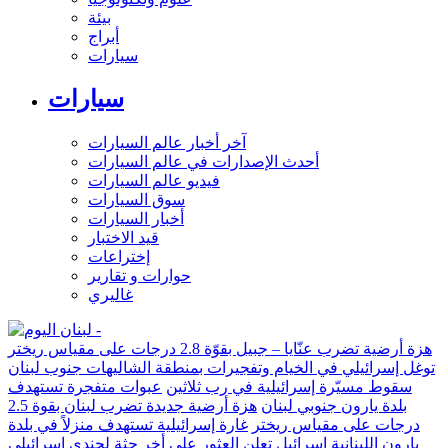
بيئة
أبراج
سيارات
سيارات
آخر أخبار عالم السيارات
أحدث الإصدارات في عالم السيارات
فيديو عالم السيارات
سوق السيارات
أخبار السيارات
قيد الاختبار
إختراعات
حوارات و تقارير
غاليري
هزة أرضية تضرب عنّايا – جبيل بقوّة 2.8 درجات على مقياس ريختر
توغل إسرائيلي في الخيام وتفجيرات بمنطقة الشاليهات جنوب لبنان
سقوط مسيّرة إسرائيلية في رب ثلاثين
عبوات متفجرة تستهدف
بلدة يارون جنوبي لبنان
هزة أرضية جديدة تضرب لبنان بقوة 2.5
درجات على مقياس ريختر
غارة إسرائيلية تستهدف منزلاً في بلدة
يارون اللبنانية
إسرائيل تعلن العثور على أخر جثة لجندي إسرائيلي