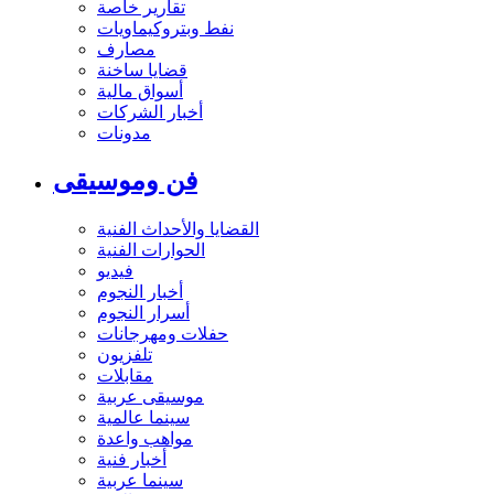
تقارير خاصة
نفط وبتروكيماويات
مصارف
قضايا ساخنة
أسواق مالية
أخبار الشركات
مدونات
فن وموسيقى
القضايا والأحداث الفنية
الحوارات الفنية
فيديو
أخبار النجوم
أسرار النجوم
حفلات ومهرجانات
تلفزيون
مقابلات
موسيقى عربية
سينما عالمية
مواهب واعدة
أخبار فنية
سينما عربية