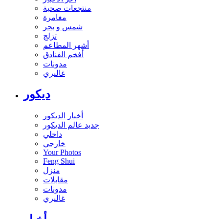
منتجعات صحية
مغامرة
شمس و بحر
تزلج
أشهر المطاعم
أفخم الفنادق
مدونات
غاليري
ديكور
أخبار الديكور
جديد عالم الديكور
داخلي
خارجي
Your Photos
Feng Shui
منزل
مقابلات
مدونات
غاليري