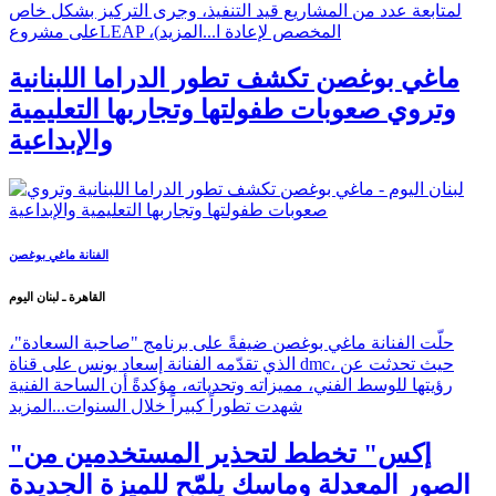
لمتابعة عدد من المشاريع قيد التنفيذ، وجرى التركيز بشكل خاص
على مشروعLEAP ،(المخصص لإعادة ا...
المزيد
ماغي بوغصن تكشف تطور الدراما اللبنانية
وتروي صعوبات طفولتها وتجاربها التعليمية
والإبداعية
الفنانة ماغي بوغصن
القاهرة ـ لبنان اليوم
حلّت الفنانة ماغي بوغصن ضيفةً على برنامج "صاحبة السعادة"،
الذي تقدّمه الفنانة إسعاد يونس على قناة dmc، حيث تحدثت عن
رؤيتها للوسط الفني، مميزاته وتحدياته، مؤكدةً أن الساحة الفنية
شهدت تطوراً كبيراً خلال السنوات...
المزيد
"إكس" تخطط لتحذير المستخدمين من
الصور المعدلة وماسك يلمّح للميزة الجديدة