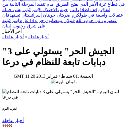
في قطاع غزة الأمر الذي يفتح الطريق أمام تنفيذ المرحلة الثانية من
اتفاق وقف إطلاق النار
جيش الاحتلال الإسرائيلي يشن حملة
اعتقالات واسعة في طولكرم
ضربتان جويتان إسرائيليتان تستهدفان
عنصرين في حزب الله
قتيلان ومصابون جراء 14 غارة إسرائيلية
على شرق وجنوب لبنان
أخر الأخبار
أخبارعاجلة
»
أخبار عاجلة
"الجيش الحر" يستولي على 3
دبابات تابعة للنظام في درعا
11:20 2013 الجمعة ,01 شباط / فبراير
GMT
العرب اليوم
أخبار عاجلة