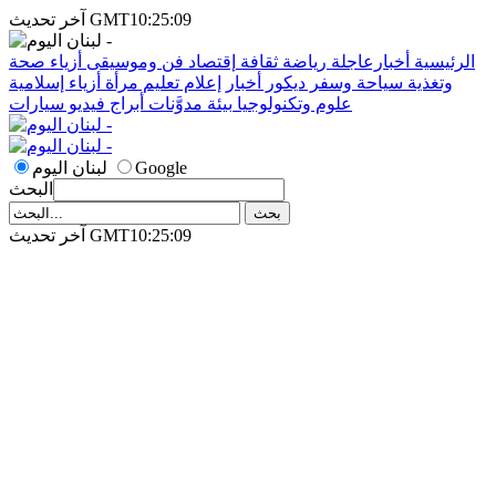
آخر تحديث GMT10:25:09
الرئيسية
أخبارعاجلة
رياضة
ثقافة
إقتصاد
فن وموسيقى
أزياء
صحة
وتغذية
سياحة وسفر
ديكور
أخبار
إعلام
تعليم
مرأة
أزياء إسلامية
علوم وتكنولوجيا
بيئة
مدوَّنات
أبراج
فيديو
سيارات
Google
لبنان اليوم
البحث
آخر تحديث GMT10:25:09