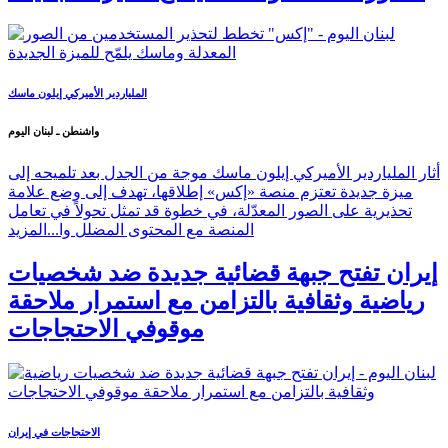
الملياردير الأميركي إيلون ماسك
واشنطن ـ لبنان اليوم
أثار الملياردير الأميركي إيلون ماسك موجة من الجدل بعد تلميحه إلى
ميزة جديدة تعتزم منصة «إكس» إطلاقها، تهدف إلى وضع علامة
تحذيرية على الصور المعدّلة، في خطوة قد تمثل تحولاً في تعامل
المنصة مع المحتوى المضلل وا...
المزيد
إيران تفتح جبهة قضائية جديدة ضد شخصيات
رياضية وثقافية بالتزامن مع استمرار ملاحقة
موقوفي الاحتجاجات
الاحتجاجات في إيران