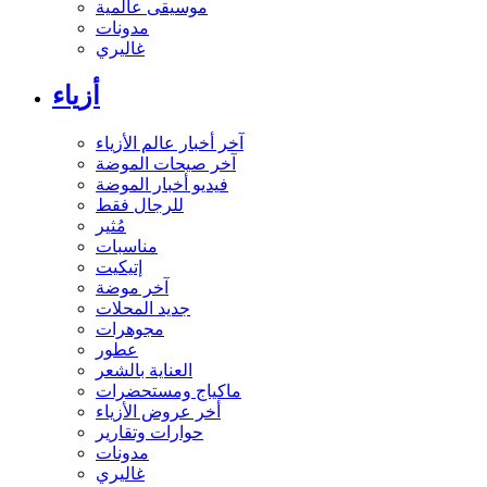
موسيقى عالمية
مدونات
غاليري
أزياء
آخر أخبار عالم الأزياء
آخر صيحات الموضة
فيديو أخبار الموضة
للرجال فقط
مُثير
مناسبات
إتيكيت
آخر موضة
جديد المحلات
مجوهرات
عطور
العناية بالشعر
ماكياج ومستحضرات
أخر عروض الأزياء
حوارات وتقارير
مدونات
غاليري