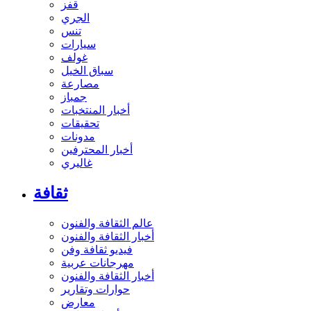
قفز
الجري
تنس
سيارات
غولف
سباق الخيل
مصارعة
جمباز
أخبار المنتخبات
تحقيقات
مدونات
أخبار المحترفين
غاليري
ثقافة
عالم الثقافة والفنون
أخبار الثقافة والفنون
فيديو ثقافة وفن
مهرجانات عربية
أخبار الثقافة والفنون
حوارات وتقارير
معارض