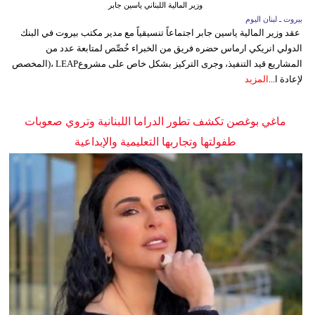
وزير المالية اللبناني ياسين جابر
بيروت ـ لبنان اليوم
عقد وزير المالية ياسين جابر اجتماعاً تنسيقياً مع مدير مكتب بيروت في البنك
الدولي انريكي ارماس حضره فريق من الخبراء خُصِّص لمتابعة عدد من
المشاريع قيد التنفيذ، وجرى التركيز بشكل خاص على مشروعLEAP ،(المخصص
لإعادة ا...
المزيد
ماغي بوغصن تكشف تطور الدراما اللبنانية وتروي صعوبات
طفولتها وتجاربها التعليمية والإبداعية