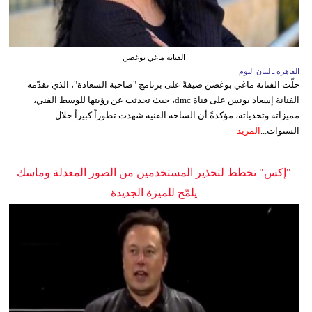
الفنانة ماغي بوغصن
القاهرة ـ لبنان اليوم
حلّت الفنانة ماغي بوغصن ضيفةً على برنامج "صاحبة السعادة"، الذي تقدّمه
الفنانة إسعاد يونس على قناة dmc، حيث تحدثت عن رؤيتها للوسط الفني،
مميزاته وتحدياته، مؤكدةً أن الساحة الفنية شهدت تطوراً كبيراً خلال
السنوات...
المزيد
"إكس" تخطط لتحذير المستخدمين من الصور المعدلة وماسك
يلمّح للميزة الجديدة