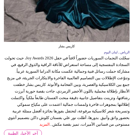
كاريس بشار
الرياض ـ لبنان اليوم
سجّلت النجمات السوريات حضوراً لافتاً في حفل Joy Awards 2026، حيث تحولت
السجادة البنفسجية إلى مساحة استعراض للأناقة الراقية والذوق الرفيع، في
مشاركة حملت رسائل فنية وجمالية عكست مكانة الدراما السورية عربياً.
وتنوّعت الإطلالات بين التصاميم العالمية الفاخرة والابتكارات الجريئة، في مزيج
جمع بين الكلاسيكية والعصرية، وبين الفخامة والأنوثة. كاريس بشار خطفت
الأنظار بإطلالة مخملية باللون الأخضر الزمردي، جاءت بقصة حورية أبرزت
رشاقتها، وتزينت بتفاصيل جانبية دقيقة منحت الفستان طابعاً ملكياً. واكتملت
إطلالتها بمجوهرات فاخرة ولمسات جمالية اعتمدت على مكياج سموكي
وتسريحة شعر كلاسيكية مرفوعة، لتحتفل بفوزها بجائزة أفضل ممثلة عربية
بحضور واثق وأنيق. بدورها، أطلت نور علي بفستان كلوش داكن بتصميم أنثوي
مستوحى من فساتين الأميرات، تميز بقصة مكش...
المزيد
آخر الأخبار الطبية