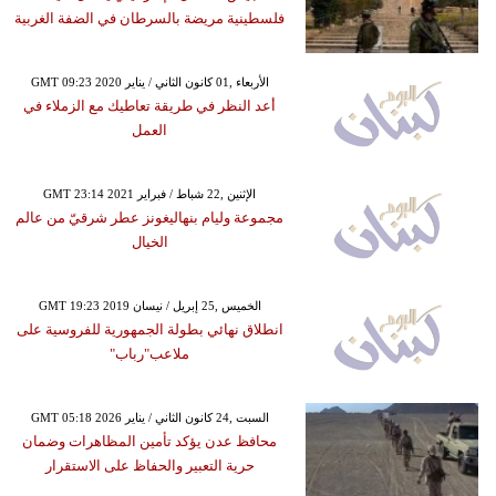
فلسطينية مريضة بالسرطان في الضفة الغربية
GMT 09:23 2020 الأربعاء ,01 كانون الثاني / يناير
أعد النظر في طريقة تعاطيك مع الزملاء في
العمل
GMT 23:14 2021 الإثنين ,22 شباط / فبراير
مجموعة وليام بنهاليغونز عطر شرقيّ من عالم
الخيال
GMT 19:23 2019 الخميس ,25 إبريل / نيسان
انطلاق نهائي بطولة الجمهورية للفروسية على
ملاعب"رباب"
GMT 05:18 2026 السبت ,24 كانون الثاني / يناير
محافظ عدن يؤكد تأمين المظاهرات وضمان
حرية التعبير والحفاظ على الاستقرار