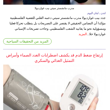
مدرب مانشستر سيتي بيب غوارديولا
لندن ـ لبنان اليوم
جدد بيب غوارديولا مدرب مانشستر سيتي دعمه العلني للقضية الفلسطينية
مؤكدا أن التضامن الحقيقي لا يقتصر على التصريحات بل يتطلب تحركا فعليا
ومسؤولية نحو ما يعانيه الشعب الفلسطيني. وجاءت تصريحات الإسباني
غوارديولا خلا...
المزيد
المزيد من التحقيقات السياحية
إرتفاع ضغط الدم قد يكشف اضطرابات الغدد الصماء وأمراض
التمثيل الغذائي والسكري