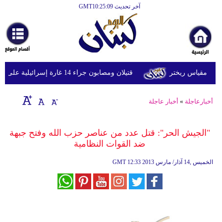
آخر تحديث GMT10:25:09
الرئيسية
أخبارعاجلة
رياضة
قتيلان ومصابون جراء 14 غارة إسرائيلية على شرق وجنوب لبنان
ثقافة
إقتصاد
أخبارعاجلة
»
أخبار عاجلة
فن
"الجيش الحر": قتل عدد من عناصر حزب الله وفتح جبهة
وموسيقى
ضد القوات النظامية
أزياء
12:33 2013 الخميس ,14 آذار/ مارس
GMT
صحة
وتغذية
سياحة