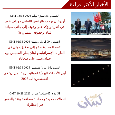
الأخبار الأكثر قراءة
GMT 18:33 2026 الخميس ,30 تموز / يوليو
أردوغان يرحب بالرئيس اللبناني جوزاف عون
في أنقرة ويؤكد على وقوفه إلى جانب سيادة
لبنان وحقوقه المشروعةً
GMT 01:33 2026 الخميس ,09 إبريل / نيسان
الأمم المتحدة تدعو إلى تحقيق دولي في
الغارات الإسرائيلية و لبنان يعلن الخميس يوم
حداد وطني على ضحاياه
GMT 02:38 2025 السبت ,16 آب / أغسطس
أبرز الأحداث اليوميّة لمواليد برج "الميزان" في
أغسطس/ آب 2025
GMT 10:28 2020 الأربعاء ,05 شباط / فبراير
اتصالات جديدة وحماسة مضاعفة وثقة بالنفس
في إنتظارك