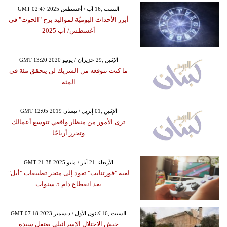
GMT 02:47 2025 السبت ,16 آب / أغسطس
أبرز الأحداث اليوميّة لمواليد برج "الحوت" في
أغسطس/ آب 2025
GMT 13:20 2020 الإثنين ,29 حزيران / يونيو
ما كنت تتوقعه من الشريك لن يتحقق مئة في
المئة
GMT 12:05 2019 الإثنين ,01 إبريل / نيسان
ترى الأمور من منظار واقعي تتوسع أعمالك
وتحرز أرباحًا
GMT 21:38 2025 الأربعاء ,21 أيار / مايو
لعبة "فورتنايت" تعود إلى متجر تطبيقات "أبل"
بعد انقطاع دام 5 سنوات
GMT 07:18 2023 السبت ,16 كانون الأول / ديسمبر
جيش الاحتلال الإسرائيلي يعتقل سيدة