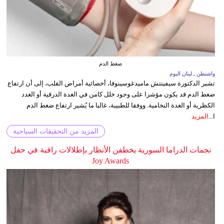
ضغط الدم
واشنطن ـ لبنان اليوم
تشير الدكتورة سيفينتش ماميدغوسينوفا، أخصائية أمراض القلب، إلى أن ارتفاع
ضغط الدم قد يكون مؤشرا على وجود خلل كامن في الغدة الدرقية أو الغدد
الكظرية أو الغدة النخامية. ووفقا للطبيبة، غالبا ما يُشير ارتفاع ضغط الدم
ا...
المزيد
المزيد من التحقيقات السياحية
نجمات الدراما السورية يخطفن الأنظار بإطلالات راقية في حفل
Joy Awards