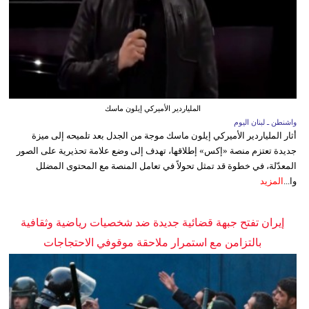
الملياردير الأميركي إيلون ماسك
واشنطن ـ لبنان اليوم
أثار الملياردير الأميركي إيلون ماسك موجة من الجدل بعد تلميحه إلى ميزة
جديدة تعتزم منصة «إكس» إطلاقها، تهدف إلى وضع علامة تحذيرية على الصور
المعدّلة، في خطوة قد تمثل تحولاً في تعامل المنصة مع المحتوى المضلل
وا...
المزيد
إيران تفتح جبهة قضائية جديدة ضد شخصيات رياضية وثقافية
بالتزامن مع استمرار ملاحقة موقوفي الاحتجاجات