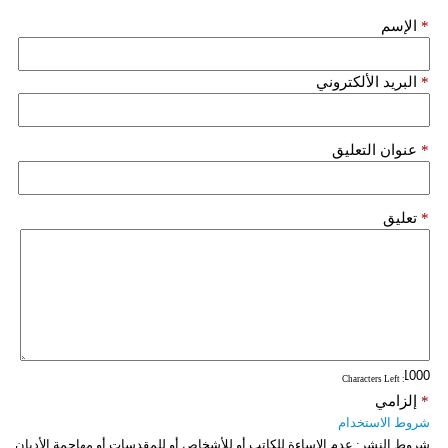
مدوَّنات
*
الإسم
أبراج
*
البريد الألكتروني
فيديو
سيارات
*
عنوان التعليق
*
تعليق
: Characters Left
*
إلزامي
شروط الاستخدام
شروط النشر:
عدم الإساءة للكاتب أو للأشخاص أو للمقدسات أو مهاجمة الأديان