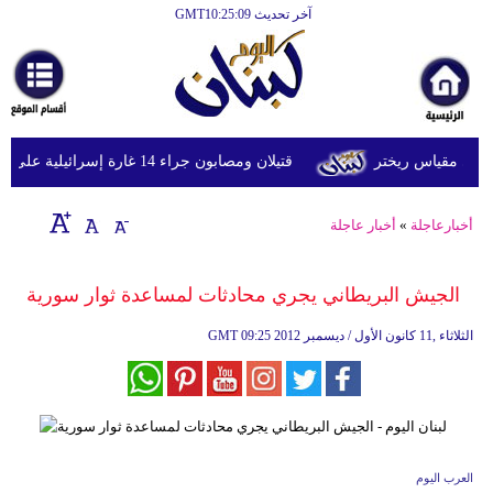
آخر تحديث GMT10:25:09
الرئيسية
أخبارعاجلة
رياضة
قتيلان ومصابون جراء 14 غارة إسرائيلية على شرق وجنوب لبنان
ثقافة
إقتصاد
أخبارعاجلة
»
أخبار عاجلة
فن
الجيش البريطاني يجري محادثات لمساعدة ثوار سورية
وموسيقى
09:25 2012 الثلاثاء ,11 كانون الأول / ديسمبر
GMT
أزياء
صحة
وتغذية
سياحة
العرب اليوم