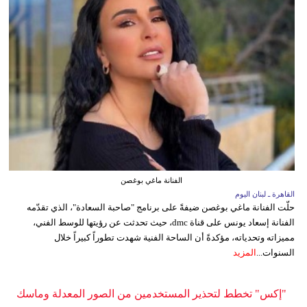
الفنانة ماغي بوغصن
القاهرة ـ لبنان اليوم
حلّت الفنانة ماغي بوغصن ضيفةً على برنامج "صاحبة السعادة"، الذي تقدّمه
الفنانة إسعاد يونس على قناة dmc، حيث تحدثت عن رؤيتها للوسط الفني،
مميزاته وتحدياته، مؤكدةً أن الساحة الفنية شهدت تطوراً كبيراً خلال
السنوات...
المزيد
"إكس" تخطط لتحذير المستخدمين من الصور المعدلة وماسك