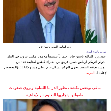
وزير المالية اللبناني ياسين جابر
بيروت ـ لبنان اليوم
عقد وزير المالية ياسين جابر اجتماعاً تنسيقياً مع مدير مكتب بيروت في البنك
الدولي انريكي ارماس حضره فريق من الخبراء خُصِّص لمتابعة عدد من
المشاريع قيد التنفيذ، وجرى التركيز بشكل خاص على مشروعLEAP ،(المخصص
لإعادة ا...
المزيد
ماغي بوغصن تكشف تطور الدراما اللبنانية وتروي صعوبات
طفولتها وتجاربها التعليمية والإبداعية