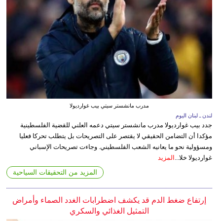
مدرب مانشستر سيتي بيب غوارديولا
لندن ـ لبنان اليوم
جدد بيب غوارديولا مدرب مانشستر سيتي دعمه العلني للقضية الفلسطينية
مؤكدا أن التضامن الحقيقي لا يقتصر على التصريحات بل يتطلب تحركا فعليا
ومسؤولية نحو ما يعانيه الشعب الفلسطيني. وجاءت تصريحات الإسباني
غوارديولا خلا...
المزيد
المزيد من التحقيقات السياحية
إرتفاع ضغط الدم قد يكشف اضطرابات الغدد الصماء وأمراض
التمثيل الغذائي والسكري