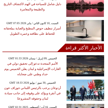
دليل شامل للسياحة في الهند لاكتشاف التاريخ
والطبيعة والمغامرة
GMT 07:05 2026 السبت ,10 كانون الثاني / يناير
أسرار تنظيف حوض المطبخ والعناية بملحقاته
للحفاظ على نظافته وعمره الطويل
الأخبار الأكثر قراءة
GMT 01:33 2026 الخميس ,09 إبريل / نيسان
الأمم المتحدة تدعو إلى تحقيق دولي في
الغارات الإسرائيلية و لبنان يعلن الخميس يوم
حداد وطني على ضحاياه
GMT 18:33 2026 الخميس ,30 تموز / يوليو
أردوغان يرحب بالرئيس اللبناني جوزاف عون
في أنقرة ويؤكد على وقوفه إلى جانب سيادة
لبنان وحقوقه المشروعةً
GMT 02:31 2025 السبت ,16 آب / أغسطس