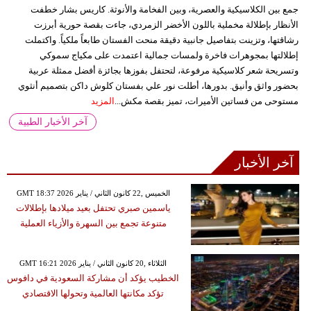
جمع بين الكلاسيكية والعصرية، وبين الفخامة والأنوثة. كاريس بشار خطفت
الأنظار بإطلالة مخملية باللون الأخضر الزمردي، جاءت بقصة حورية أبرزت
رشاقتها، وتزينت بتفاصيل جانبية دقيقة منحت الفستان طابعاً ملكياً. واكتملت
إطلالتها بمجوهرات فاخرة ولمسات جمالية اعتمدت على مكياج سموكي
وتسريحة شعر كلاسيكية مرفوعة، لتحتفل بفوزها بجائزة أفضل ممثلة عربية
بحضور واثق وأنيق. بدورها، أطلت نور علي بفستان كلوش داكن بتصميم أنثوي
مستوحى من فساتين الأميرات، تميز بقصة مكش...
المزيد
آخر الأخبار الطبية
آخر الأخبار
GMT 18:37 2026 الخميس ,22 كانون الثاني / يناير
ياسمين صبري تحتفل بعيد ميلادها بإطلالات
متنوعة تجمع بين السهرة والأزياء العملية
GMT 16:21 2026 الثلاثاء ,20 كانون الثاني / يناير
الخطيب يؤكد أن مشاركة السعودية في دافوس
تؤكد مكانتها العالمية وتحولها الاقتصادي