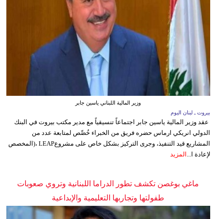
وزير المالية اللبناني ياسين جابر
بيروت ـ لبنان اليوم
عقد وزير المالية ياسين جابر اجتماعاً تنسيقياً مع مدير مكتب بيروت في البنك
الدولي انريكي ارماس حضره فريق من الخبراء خُصِّص لمتابعة عدد من
المشاريع قيد التنفيذ، وجرى التركيز بشكل خاص على مشروعLEAP ،(المخصص
لإعادة ا...
المزيد
ماغي بوغصن تكشف تطور الدراما اللبنانية وتروي صعوبات
طفولتها وتجاربها التعليمية والإبداعية