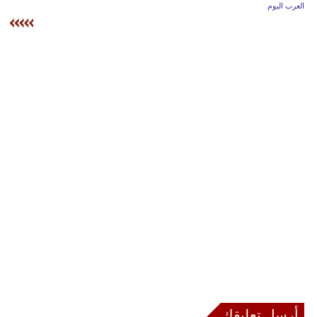
وسفر
العرب اليوم
ديكور
أخبار
إعلام
تعليم
مرأة
أزياء
إسلامية
علوم
وتكنولوجيا
بيئة
أرسل تعليقك