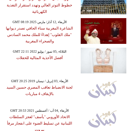
خطوط التوتر العالي وتهدد استقرار التغذية
الكهربائية
GMT 08:19 2025 الأربعاء ,12 آذار/ مارس
الشاعرة المغربية سناء الحافي تصدر ديوانها
"ملك القلوب" إهداءً للملك محمد السادس
والصحراء المغربية
GMT 22:11 2022 الثلاثاء ,05 تموز / يوليو
أفضل الأحذية المثالية للحفلات
GMT 20:25 2019 الأربعاء ,03 إبريل / نيسان
لجنة الانضباط تعاقب المصري حسين السيد
بالإيقاف 4 مباريات
GMT 20:53 2021 الأربعاء ,04 آب / أغسطس
الاتحاد الأوروبي "يأسف" لعجز السلطات
اللبنانية عن تسليط الضوء على انفجار مرفأ
بيروت