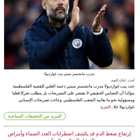
مدرب مانشستر سيتي بيب غوارديولا
لندن ـ لبنان اليوم
جدد بيب غوارديولا مدرب مانشستر سيتي دعمه العلني للقضية الفلسطينية
مؤكدا أن التضامن الحقيقي لا يقتصر على التصريحات بل يتطلب تحركا فعليا
ومسؤولية نحو ما يعانيه الشعب الفلسطيني. وجاءت تصريحات الإسباني
غوارديولا خلا...
المزيد
المزيد من التحقيقات السياحية
إرتفاع ضغط الدم قد يكشف اضطرابات الغدد الصماء وأمراض