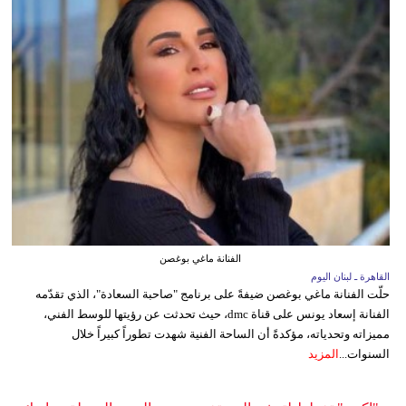
الفنانة ماغي بوغصن
القاهرة ـ لبنان اليوم
حلّت الفنانة ماغي بوغصن ضيفةً على برنامج "صاحبة السعادة"، الذي تقدّمه
الفنانة إسعاد يونس على قناة dmc، حيث تحدثت عن رؤيتها للوسط الفني،
مميزاته وتحدياته، مؤكدةً أن الساحة الفنية شهدت تطوراً كبيراً خلال
السنوات...
المزيد