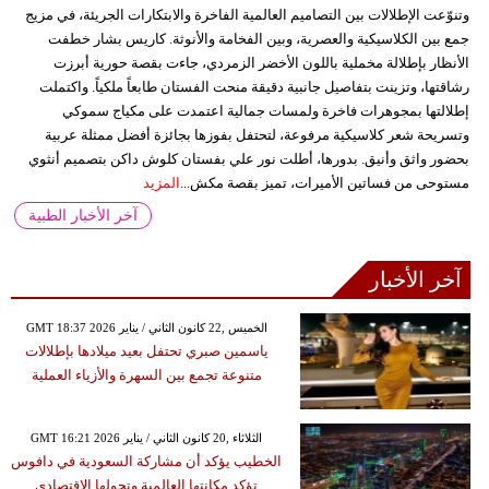
وتنوّعت الإطلالات بين التصاميم العالمية الفاخرة والابتكارات الجريئة، في مزيج
جمع بين الكلاسيكية والعصرية، وبين الفخامة والأنوثة. كاريس بشار خطفت
الأنظار بإطلالة مخملية باللون الأخضر الزمردي، جاءت بقصة حورية أبرزت
رشاقتها، وتزينت بتفاصيل جانبية دقيقة منحت الفستان طابعاً ملكياً. واكتملت
إطلالتها بمجوهرات فاخرة ولمسات جمالية اعتمدت على مكياج سموكي
وتسريحة شعر كلاسيكية مرفوعة، لتحتفل بفوزها بجائزة أفضل ممثلة عربية
بحضور واثق وأنيق. بدورها، أطلت نور علي بفستان كلوش داكن بتصميم أنثوي
مستوحى من فساتين الأميرات، تميز بقصة مكش...
المزيد
آخر الأخبار الطبية
آخر الأخبار
GMT 18:37 2026 الخميس ,22 كانون الثاني / يناير
ياسمين صبري تحتفل بعيد ميلادها بإطلالات
متنوعة تجمع بين السهرة والأزياء العملية
GMT 16:21 2026 الثلاثاء ,20 كانون الثاني / يناير
الخطيب يؤكد أن مشاركة السعودية في دافوس
تؤكد مكانتها العالمية وتحولها الاقتصادي