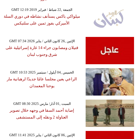
GMT 12:19 2019 الجمعة ,22 شباط / فبراير
ميلواكي باكس يستأنف نشاطه في دوري السلة
الأميركي بفوز ثمين على سلتيكس
GMT 07:34 2026 الإثنين ,26 كانون الثاني / يناير
قتيلان ومصابون جراء 14 غارة إسرائيلية على
شرق وجنوب لبنان
GMT 10:53 2025 الخميس ,04 أيلول / سبتمبر
الراعي يعين مجلسا عامًا جديدًا لرهبانية مار
يوحنا المعمدان
GMT 08:30 2025 السبت ,01 آذار/ مارس
إصابة أحمد السقا في وجهه خلال تصوير
العتاولة 2 ونقله إلى المستشفى
GMT 11:41 2025 الإثنين ,06 كانون الثاني / يناير