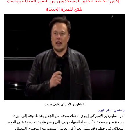
"إكس" تخطط لتحذير المستخدمين من الصور المعدلة وماسك
يلمّح للميزة الجديدة
الملياردير الأميركي إيلون ماسك
واشنطن ـ لبنان اليوم
أثار الملياردير الأميركي إيلون ماسك موجة من الجدل بعد تلميحه إلى ميزة
جديدة تعتزم منصة «إكس» إطلاقها، تهدف إلى وضع علامة تحذيرية على الصور
المعدّلة، في خطوة قد تمثل تحولاً في تعامل المنصة مع المحتوى المضلل