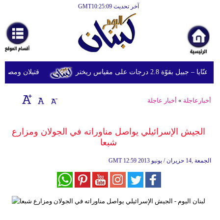
آخر تحديث GMT10:25:09
الرئيسية
أخبارعاجلة
رياضة
قوّة 2.8 درجات على مقياس ريختر
قتيلان ومصابون جراء 14 غارة إسرائيلية على شرق 
ثقافة
إقتصاد
أخبارعاجلة
»
أخبار عاجلة
فن
الجيش الإسرائيلي يواصل مناوراته في الجولان ومزارع
وموسيقى
شبعا
أزياء
12:59 2013 الجمعة ,14 حزيران / يونيو
GMT
صحة
وتغذية
سياحة