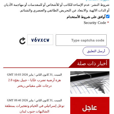
شروط النشر:
عدم الإساءة للكاتب أو للأشخاص أو للمقدسات أو مهاجمة الأديان
أو الذات الالهية. والابتعاد عن التحريض الطائفي والعنصري والشتائم.
اُوافق على شروط الأستخدام
Security Code
*
أرسل التعليق
أخبار ذات صلة
GMT 10:03 2026 السبت ,31 كانون الثاني / يناير
هزة أرضية تضرب عنّايا – جبيل بقوّة 2.8
درجات على مقياس ريختر
GMT 09:40 2026 السبت ,31 كانون الثاني / يناير
توغل إسرائيلي في الخيام وتفجيرات بمنطقة
الشاليهات جنوب لبنان