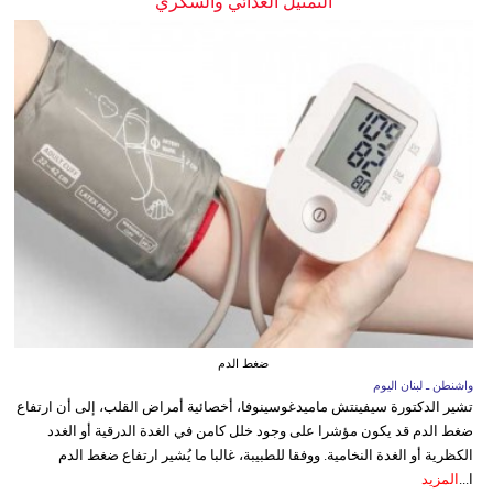
التمثيل الغذائي والسكري
ضغط الدم
واشنطن ـ لبنان اليوم
تشير الدكتورة سيفينتش ماميدغوسينوفا، أخصائية أمراض القلب، إلى أن ارتفاع
ضغط الدم قد يكون مؤشرا على وجود خلل كامن في الغدة الدرقية أو الغدد
الكظرية أو الغدة النخامية. ووفقا للطبيبة، غالبا ما يُشير ارتفاع ضغط الدم
ا...
المزيد