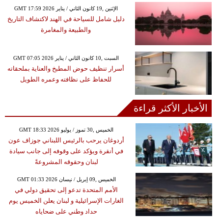
GMT 17:59 2026 الإثنين ,19 كانون الثاني / يناير
دليل شامل للسياحة في الهند لاكتشاف التاريخ
والطبيعة والمغامرة
GMT 07:05 2026 السبت ,10 كانون الثاني / يناير
أسرار تنظيف حوض المطبخ والعناية بملحقاته
للحفاظ على نظافته وعمره الطويل
الأخبار الأكثر قراءة
GMT 18:33 2026 الخميس ,30 تموز / يوليو
أردوغان يرحب بالرئيس اللبناني جوزاف عون
في أنقرة ويؤكد على وقوفه إلى جانب سيادة
لبنان وحقوقه المشروعةً
GMT 01:33 2026 الخميس ,09 إبريل / نيسان
الأمم المتحدة تدعو إلى تحقيق دولي في
الغارات الإسرائيلية و لبنان يعلن الخميس يوم
حداد وطني على ضحاياه