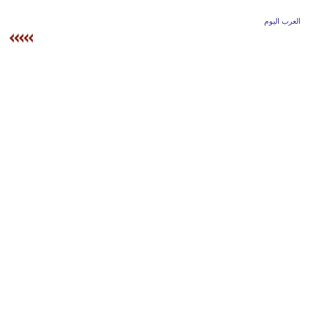
وسفر
العرب اليوم
ديكور
أخبار
إعلام
تعليم
مرأة
أزياء
إسلامية
علوم
وتكنولوجيا
بيئة