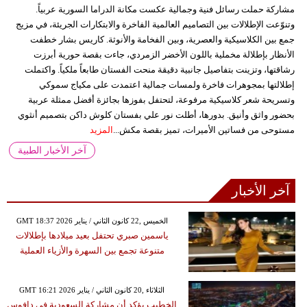
مشاركة حملت رسائل فنية وجمالية عكست مكانة الدراما السورية عربياً.
وتنوّعت الإطلالات بين التصاميم العالمية الفاخرة والابتكارات الجريئة، في مزيج
جمع بين الكلاسيكية والعصرية، وبين الفخامة والأنوثة. كاريس بشار خطفت
الأنظار بإطلالة مخملية باللون الأخضر الزمردي، جاءت بقصة حورية أبرزت
رشاقتها، وتزينت بتفاصيل جانبية دقيقة منحت الفستان طابعاً ملكياً. واكتملت
إطلالتها بمجوهرات فاخرة ولمسات جمالية اعتمدت على مكياج سموكي
وتسريحة شعر كلاسيكية مرفوعة، لتحتفل بفوزها بجائزة أفضل ممثلة عربية
بحضور واثق وأنيق. بدورها، أطلت نور علي بفستان كلوش داكن بتصميم أنثوي
مستوحى من فساتين الأميرات، تميز بقصة مكش...
المزيد
آخر الأخبار الطبية
آخر الأخبار
GMT 18:37 2026 الخميس ,22 كانون الثاني / يناير
ياسمين صبري تحتفل بعيد ميلادها بإطلالات
متنوعة تجمع بين السهرة والأزياء العملية
GMT 16:21 2026 الثلاثاء ,20 كانون الثاني / يناير
الخطيب يؤكد أن مشاركة السعودية في دافوس