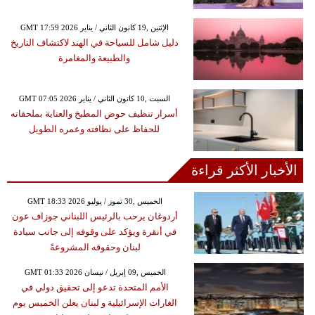
GMT 17:59 2026 الإثنين ,19 كانون الثاني / يناير
دليل شامل للسياحة في الهند لاكتشاف التاريخ
والطبيعة والمغامرة
GMT 07:05 2026 السبت ,10 كانون الثاني / يناير
أسرار تنظيف حوض المطبخ والعناية بملحقاته
للحفاظ على نظافته وعمره الطويل
الأخبار الأكثر قراءة
GMT 18:33 2026 الخميس ,30 تموز / يوليو
أردوغان يرحب بالرئيس اللبناني جوزاف عون
في أنقرة ويؤكد على وقوفه إلى جانب سيادة
لبنان وحقوقه المشروعةً
GMT 01:33 2026 الخميس ,09 إبريل / نيسان
الأمم المتحدة تدعو إلى تحقيق دولي في
الغارات الإسرائيلية و لبنان يعلن الخميس يوم