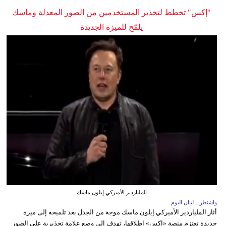
"إكس" تخطط لتحذير المستخدمين من الصور المعدلة وماسك
يلمّح للميزة الجديدة
الملياردير الأميركي إيلون ماسك
واشنطن ـ لبنان اليوم
أثار الملياردير الأميركي إيلون ماسك موجة من الجدل بعد تلميحه إلى ميزة
جديدة تعتزم منصة «إكس» إطلاقها، تهدف إلى وضع علامة تحذيرية على الصور