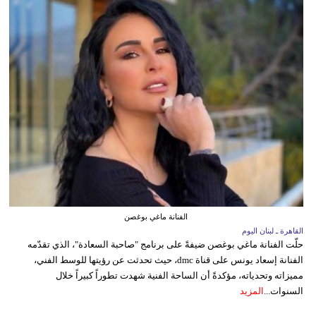
الفنانة ماغي بوغصن
القاهرة ـ لبنان اليوم
حلّت الفنانة ماغي بوغصن ضيفةً على برنامج "صاحبة السعادة"، الذي تقدّمه
الفنانة إسعاد يونس على قناة dmc، حيث تحدثت عن رؤيتها للوسط الفني،
مميزاته وتحدياته، مؤكدةً أن الساحة الفنية شهدت تطوراً كبيراً خلال
السنوات...
المزيد