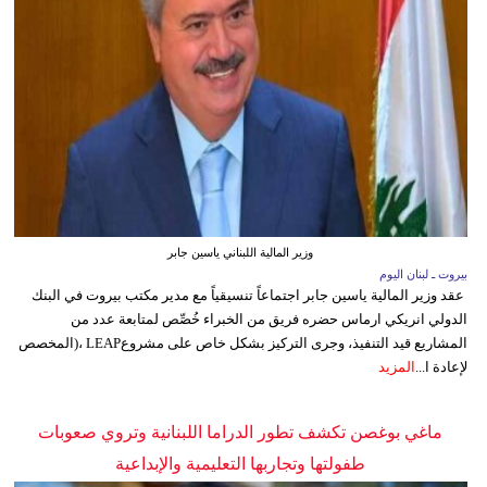
وزير المالية اللبناني ياسين جابر
بيروت ـ لبنان اليوم
عقد وزير المالية ياسين جابر اجتماعاً تنسيقياً مع مدير مكتب بيروت في البنك
الدولي انريكي ارماس حضره فريق من الخبراء خُصِّص لمتابعة عدد من
المشاريع قيد التنفيذ، وجرى التركيز بشكل خاص على مشروعLEAP ،(المخصص
لإعادة ا...
المزيد
ماغي بوغصن تكشف تطور الدراما اللبنانية وتروي صعوبات
طفولتها وتجاربها التعليمية والإبداعية