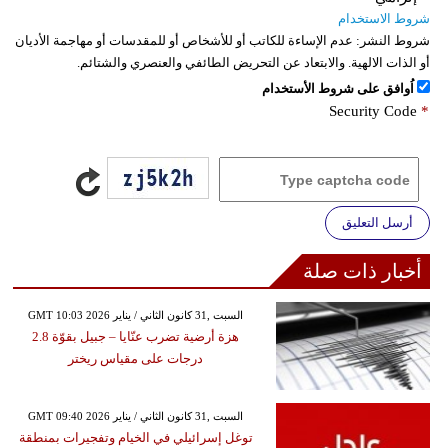
شروط الاستخدام
شروط النشر:
عدم الإساءة للكاتب أو للأشخاص أو للمقدسات أو مهاجمة الأديان
أو الذات الالهية. والابتعاد عن التحريض الطائفي والعنصري والشتائم.
اُوافق على شروط الأستخدام
Security Code
*
أرسل التعليق
أخبار ذات صلة
GMT 10:03 2026 السبت ,31 كانون الثاني / يناير
هزة أرضية تضرب عنّايا – جبيل بقوّة 2.8
درجات على مقياس ريختر
GMT 09:40 2026 السبت ,31 كانون الثاني / يناير
توغل إسرائيلي في الخيام وتفجيرات بمنطقة