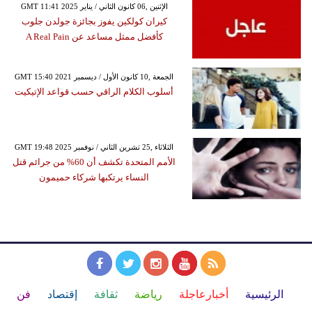
GMT 11:41 2025 الإثنين ,06 كانون الثاني / يناير
كيران كولكين يفوز بجائزة جولدن جلوب
كأفضل ممثل مساعد عن A Real Pain
GMT 15:40 2021 الجمعة ,10 كانون الأول / ديسمبر
أسلوب الكلام الراقي حسب قواعد الإتيكيت
GMT 19:48 2025 الثلاثاء ,25 تشرين الثاني / نوفمبر
الأمم المتحدة تكشف أن 60% من جرائم قتل
النساء يرتكبها شركاء حميمون
الرئيسية
أخبارعاجلة
رياضة
ثقافة
إقتصاد
فن