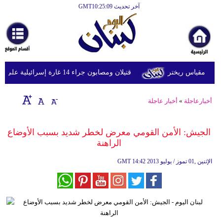
آخر تحديث GMT10:25:09
الرئيسية
أخبارعاجلة
رياضة
قتيلان ومصابون جراء 14 غارة إسرائيلية على شرق وجنوب لبنان
ثقافة
إقتصاد
أخبارعاجلة
»
أخبار عاجلة
فن
الجيش: الأمن القومي معرض لخطر شديد بسبب الأوضاع
وموسيقى
الراهنة
أزياء
14:42 2013 الإثنين ,01 تموز / يوليو
GMT
صحة
وتغذية
سياحة