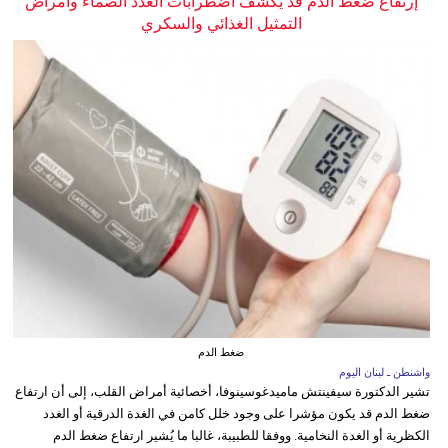
إرتفاع ضغط الدم قد يكشف اضطرابات الغدد الصماء وأمراض
التمثيل الغذائي والسكري
ضغط الدم
واشنطن ـ لبنان اليوم
تشير الدكتورة سيفينتش ماميدغوسينوفا، أخصائية أمراض القلب، إلى أن ارتفاع
ضغط الدم قد يكون مؤشرا على وجود خلل كامن في الغدة الدرقية أو الغدد
الكظرية أو الغدة النخامية. ووفقا للطبيبة، غالبا ما يُشير ارتفاع ضغط الدم