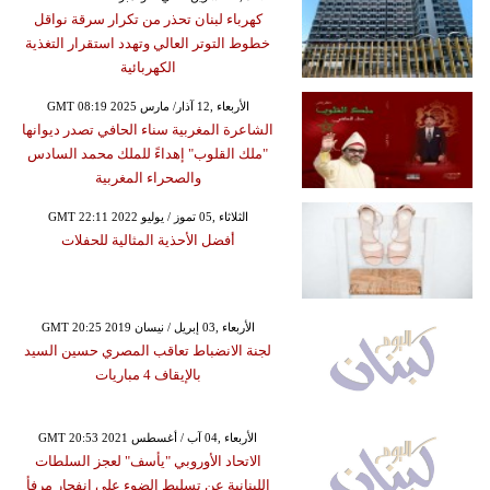
كهرباء لبنان تحذر من تكرار سرقة نواقل
خطوط التوتر العالي وتهدد استقرار التغذية
الكهربائية
GMT 08:19 2025 الأربعاء ,12 آذار/ مارس
الشاعرة المغربية سناء الحافي تصدر ديوانها
"ملك القلوب" إهداءً للملك محمد السادس
والصحراء المغربية
GMT 22:11 2022 الثلاثاء ,05 تموز / يوليو
أفضل الأحذية المثالية للحفلات
GMT 20:25 2019 الأربعاء ,03 إبريل / نيسان
لجنة الانضباط تعاقب المصري حسين السيد
بالإيقاف 4 مباريات
GMT 20:53 2021 الأربعاء ,04 آب / أغسطس
الاتحاد الأوروبي "يأسف" لعجز السلطات
اللبنانية عن تسليط الضوء على انفجار مرفأ