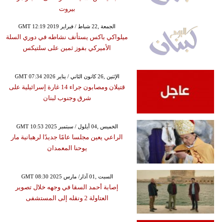
بيروت
GMT 12:19 2019 الجمعة ,22 شباط / فبراير
ميلواكي باكس يستأنف نشاطه في دوري السلة
الأميركي بفوز ثمين على سلتيكس
GMT 07:34 2026 الإثنين ,26 كانون الثاني / يناير
قتيلان ومصابون جراء 14 غارة إسرائيلية على
شرق وجنوب لبنان
GMT 10:53 2025 الخميس ,04 أيلول / سبتمبر
الراعي يعين مجلسا عامًا جديدًا لرهبانية مار
يوحنا المعمدان
GMT 08:30 2025 السبت ,01 آذار/ مارس
إصابة أحمد السقا في وجهه خلال تصوير
العتاولة 2 ونقله إلى المستشفى