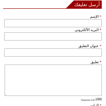
مدوَّنات
أرسل تعليقك
أبراج
*
الإسم
فيديو
*
البريد الألكتروني
سيارات
*
عنوان التعليق
*
تعليق
: Characters Left
*
إلزامي