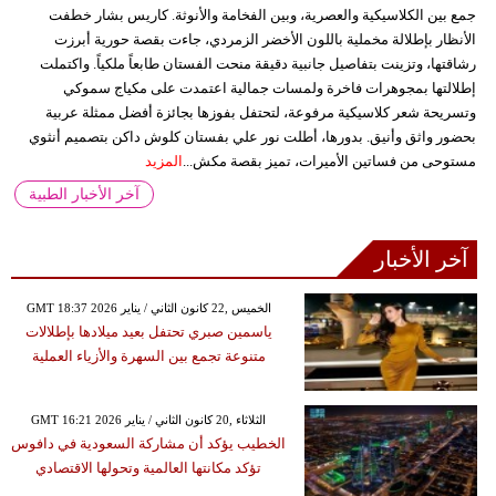
جمع بين الكلاسيكية والعصرية، وبين الفخامة والأنوثة. كاريس بشار خطفت
الأنظار بإطلالة مخملية باللون الأخضر الزمردي، جاءت بقصة حورية أبرزت
رشاقتها، وتزينت بتفاصيل جانبية دقيقة منحت الفستان طابعاً ملكياً. واكتملت
إطلالتها بمجوهرات فاخرة ولمسات جمالية اعتمدت على مكياج سموكي
وتسريحة شعر كلاسيكية مرفوعة، لتحتفل بفوزها بجائزة أفضل ممثلة عربية
بحضور واثق وأنيق. بدورها، أطلت نور علي بفستان كلوش داكن بتصميم أنثوي
مستوحى من فساتين الأميرات، تميز بقصة مكش...
المزيد
آخر الأخبار الطبية
آخر الأخبار
GMT 18:37 2026 الخميس ,22 كانون الثاني / يناير
ياسمين صبري تحتفل بعيد ميلادها بإطلالات
متنوعة تجمع بين السهرة والأزياء العملية
GMT 16:21 2026 الثلاثاء ,20 كانون الثاني / يناير
الخطيب يؤكد أن مشاركة السعودية في دافوس
تؤكد مكانتها العالمية وتحولها الاقتصادي