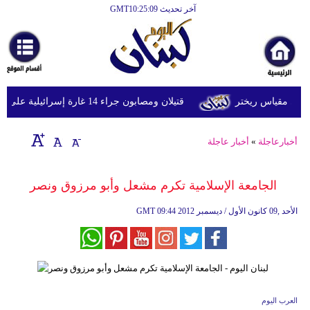
آخر تحديث GMT10:25:09
الرئيسية
أخبارعاجلة
رياضة
قتيلان ومصابون جراء 14 غارة إسرائيلية على شرق وجنوب لبنان
ثقافة
إقتصاد
أخبارعاجلة
»
أخبار عاجلة
فن
الجامعة الإسلامية تكرم مشعل وأبو مرزوق ونصر
وموسيقى
09:44 2012 الأحد ,09 كانون الأول / ديسمبر
GMT
أزياء
صحة
وتغذية
سياحة
العرب اليوم