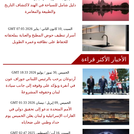
دليل شامل للسياحة في الهند لاكتشاف التاريخ
والطبيعة والمغامرة
GMT 07:05 2026 السبت ,10 كانون الثاني / يناير
أسرار تنظيف حوض المطبخ والعناية بملحقاته
للحفاظ على نظافته وعمره الطويل
الأخبار الأكثر قراءة
GMT 18:33 2026 الخميس ,30 تموز / يوليو
أردوغان يرحب بالرئيس اللبناني جوزاف عون
في أنقرة ويؤكد على وقوفه إلى جانب سيادة
لبنان وحقوقه المشروعةً
GMT 01:33 2026 الخميس ,09 إبريل / نيسان
الأمم المتحدة تدعو إلى تحقيق دولي في
الغارات الإسرائيلية و لبنان يعلن الخميس يوم
حداد وطني على ضحاياه
GMT 02:47 2025 السبت ,16 آب / أغسطس