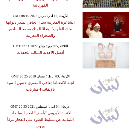
الكهربائية
GMT 08:19 2025 الأربعاء ,12 آذار/ مارس
الشاعرة المغربية سناء الحافي تصدر ديوانها
"ملك القلوب" إهداءً للملك محمد السادس
والصحراء المغربية
GMT 22:11 2022 الثلاثاء ,05 تموز / يوليو
أفضل الأحذية المثالية للحفلات
GMT 20:25 2019 الأربعاء ,03 إبريل / نيسان
لجنة الانضباط تعاقب المصري حسين السيد
بالإيقاف 4 مباريات
GMT 20:53 2021 الأربعاء ,04 آب / أغسطس
الاتحاد الأوروبي "يأسف" لعجز السلطات
اللبنانية عن تسليط الضوء على انفجار مرفأ
بيروت