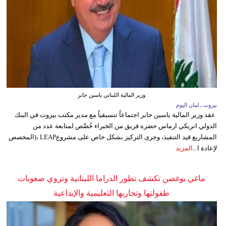
وزير المالية اللبناني ياسين جابر
بيروت ـ لبنان اليوم
عقد وزير المالية ياسين جابر اجتماعاً تنسيقياً مع مدير مكتب بيروت في البنك
الدولي انريكي ارماس حضره فريق من الخبراء خُصِّص لمتابعة عدد من
المشاريع قيد التنفيذ، وجرى التركيز بشكل خاص على مشروعLEAP ،(المخصص
لإعادة ا...
المزيد
ماغي بوغصن تكشف تطور الدراما اللبنانية وتروي صعوبات
طفولتها وتجاربها التعليمية والإبداعية