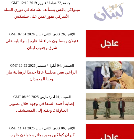
GMT 12:19 2019 الجمعة ,22 شباط / فبراير
ميلواكي باكس يستأنف نشاطه في دوري السلة
الأميركي بفوز ثمين على سلتيكس
GMT 07:34 2026 الإثنين ,26 كانون الثاني / يناير
قتيلان ومصابون جراء 14 غارة إسرائيلية على
شرق وجنوب لبنان
GMT 10:53 2025 الخميس ,04 أيلول / سبتمبر
الراعي يعين مجلسا عامًا جديدًا لرهبانية مار
يوحنا المعمدان
GMT 08:30 2025 السبت ,01 آذار/ مارس
إصابة أحمد السقا في وجهه خلال تصوير
العتاولة 2 ونقله إلى المستشفى
GMT 11:41 2025 الإثنين ,06 كانون الثاني / يناير
كيران كولكين يفوز بجائزة جولدن جلوب