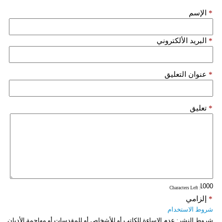
مدوَّنات
*
الإسم
أبراج
*
البريد الألكتروني
فيديو
سيارات
*
عنوان التعليق
*
تعليق
: Characters Left
*
إلزامي
شروط الاستخدام
شروط النشر:
عدم الإساءة للكاتب أو للأشخاص أو للمقدسات أو مهاجمة الأديان