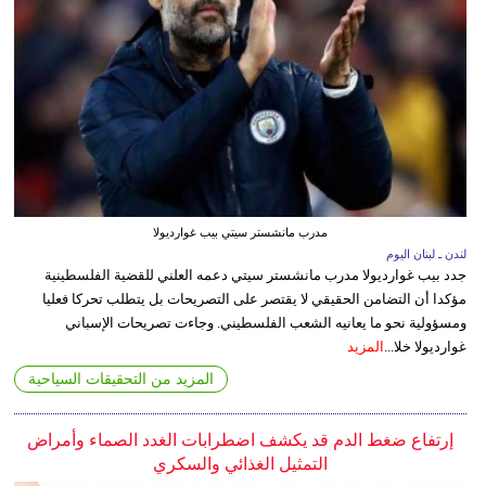
مدرب مانشستر سيتي بيب غوارديولا
لندن ـ لبنان اليوم
جدد بيب غوارديولا مدرب مانشستر سيتي دعمه العلني للقضية الفلسطينية
مؤكدا أن التضامن الحقيقي لا يقتصر على التصريحات بل يتطلب تحركا فعليا
ومسؤولية نحو ما يعانيه الشعب الفلسطيني. وجاءت تصريحات الإسباني
غوارديولا خلا...
المزيد
المزيد من التحقيقات السياحية
إرتفاع ضغط الدم قد يكشف اضطرابات الغدد الصماء وأمراض
التمثيل الغذائي والسكري