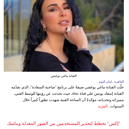
الفنانة ماغي بوغصن
القاهرة ـ لبنان اليوم
حلّت الفنانة ماغي بوغصن ضيفةً على برنامج "صاحبة السعادة"، الذي تقدّمه
الفنانة إسعاد يونس على قناة dmc، حيث تحدثت عن رؤيتها للوسط الفني،
مميزاته وتحدياته، مؤكدةً أن الساحة الفنية شهدت تطوراً كبيراً خلال
السنوات...
المزيد
"إكس" تخطط لتحذير المستخدمين من الصور المعدلة وماسك