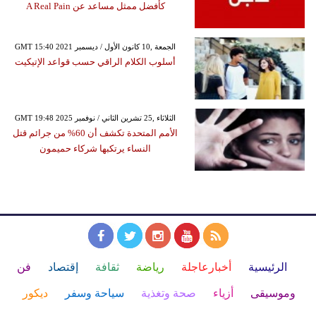
كأفضل ممثل مساعد عن A Real Pain
GMT 15:40 2021 الجمعة ,10 كانون الأول / ديسمبر
أسلوب الكلام الراقي حسب قواعد الإتيكيت
GMT 19:48 2025 الثلاثاء ,25 تشرين الثاني / نوفمبر
الأمم المتحدة تكشف أن 60% من جرائم قتل
النساء يرتكبها شركاء حميمون
الرئيسية
أخبارعاجلة
رياضة
ثقافة
إقتصاد
فن
وموسيقى
أزياء
صحة وتغذية
سياحة وسفر
ديكور