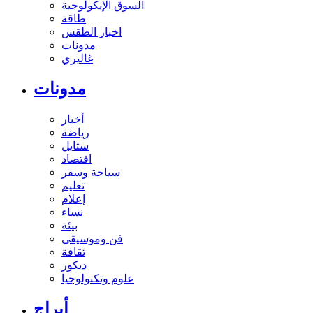
السوق الإيكولوجية
طاقة
اخبار الطقس
مدونات
غاليري
مدونات
أخبار
رياضة
ستايل
اقتصاد
سياحة وسفر
تعليم
إعلام
نساء
بيئة
فن وموسيقى
ثقافة
ديكور
علوم وتكنولوجيا
أبراج