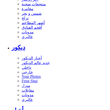
منتجعات صحية
مغامرة
شمس و بحر
تزلج
أشهر المطاعم
أفخم الفنادق
مدونات
غاليري
ديكور
أخبار الديكور
جديد عالم الديكور
داخلي
خارجي
Your Photos
Feng Shui
منزل
مقابلات
مدونات
غاليري