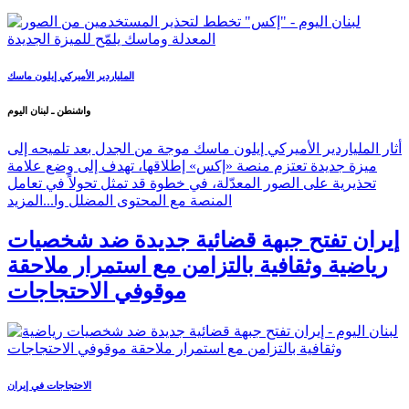
الملياردير الأميركي إيلون ماسك
واشنطن ـ لبنان اليوم
أثار الملياردير الأميركي إيلون ماسك موجة من الجدل بعد تلميحه إلى
ميزة جديدة تعتزم منصة «إكس» إطلاقها، تهدف إلى وضع علامة
تحذيرية على الصور المعدّلة، في خطوة قد تمثل تحولاً في تعامل
المنصة مع المحتوى المضلل وا...
المزيد
إيران تفتح جبهة قضائية جديدة ضد شخصيات
رياضية وثقافية بالتزامن مع استمرار ملاحقة
موقوفي الاحتجاجات
الاحتجاجات في إيران