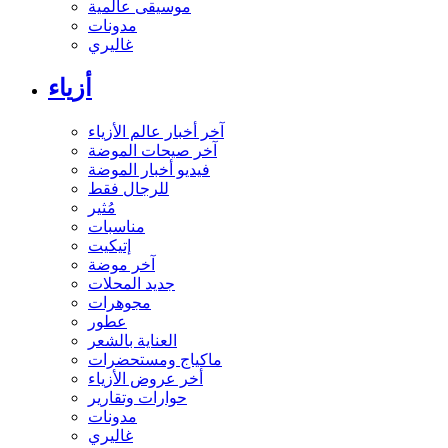
موسيقى عالمية
مدونات
غاليري
أزياء
آخر أخبار عالم الأزياء
آخر صيحات الموضة
فيديو أخبار الموضة
للرجال فقط
مُثير
مناسبات
إتيكيت
آخر موضة
جديد المحلات
مجوهرات
عطور
العناية بالشعر
ماكياج ومستحضرات
أخر عروض الأزياء
حوارات وتقارير
مدونات
غاليري