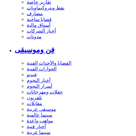
تقارير خاصة
نفط وبتروكيماويات
مصارف
قضايا ساخنة
أسواق مالية
أخبار الشركات
مدونات
فن وموسيقى
القضايا والأحداث الفنية
الحوارات الفنية
فيديو
أخبار النجوم
أسرار النجوم
حفلات ومهرجانات
تلفزيون
مقابلات
موسيقى عربية
سينما عالمية
مواهب واعدة
أخبار فنية
سينما عربية