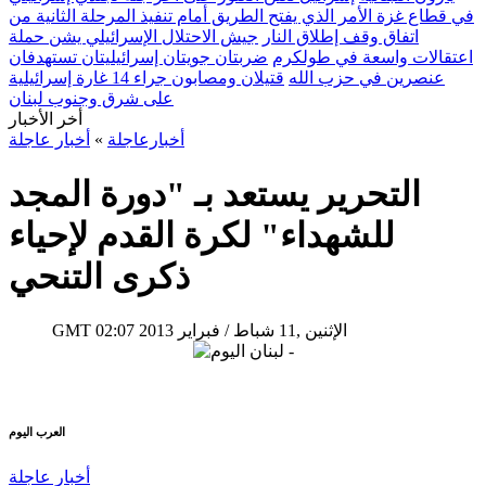
في قطاع غزة الأمر الذي يفتح الطريق أمام تنفيذ المرحلة الثانية من
اتفاق وقف إطلاق النار
جيش الاحتلال الإسرائيلي يشن حملة
اعتقالات واسعة في طولكرم
ضربتان جويتان إسرائيليتان تستهدفان
عنصرين في حزب الله
قتيلان ومصابون جراء 14 غارة إسرائيلية
على شرق وجنوب لبنان
أخر الأخبار
أخبارعاجلة
»
أخبار عاجلة
التحرير يستعد بـ "دورة المجد
للشهداء" لكرة القدم لإحياء
ذكرى التنحي
02:07 2013 الإثنين ,11 شباط / فبراير
GMT
العرب اليوم
أخبار عاجلة