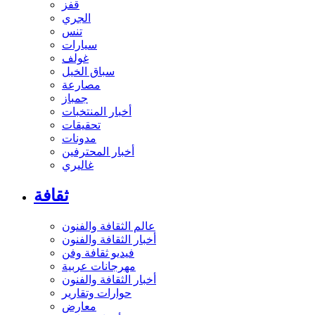
قفز
الجري
تنس
سيارات
غولف
سباق الخيل
مصارعة
جمباز
أخبار المنتخبات
تحقيقات
مدونات
أخبار المحترفين
غاليري
ثقافة
عالم الثقافة والفنون
أخبار الثقافة والفنون
فيديو ثقافة وفن
مهرجانات عربية
أخبار الثقافة والفنون
حوارات وتقارير
معارض