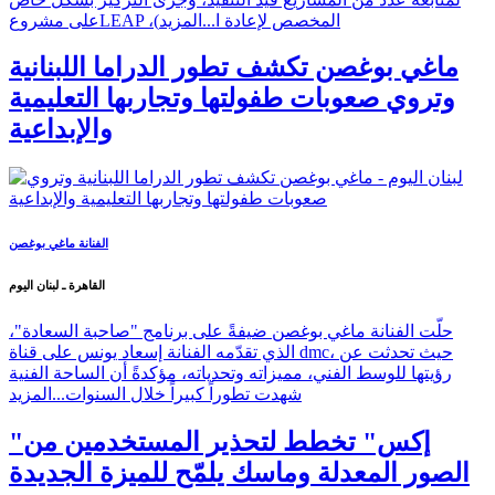
على مشروعLEAP ،(المخصص لإعادة ا...
المزيد
ماغي بوغصن تكشف تطور الدراما اللبنانية
وتروي صعوبات طفولتها وتجاربها التعليمية
والإبداعية
الفنانة ماغي بوغصن
القاهرة ـ لبنان اليوم
حلّت الفنانة ماغي بوغصن ضيفةً على برنامج "صاحبة السعادة"،
الذي تقدّمه الفنانة إسعاد يونس على قناة dmc، حيث تحدثت عن
رؤيتها للوسط الفني، مميزاته وتحدياته، مؤكدةً أن الساحة الفنية
شهدت تطوراً كبيراً خلال السنوات...
المزيد
"إكس" تخطط لتحذير المستخدمين من
الصور المعدلة وماسك يلمّح للميزة الجديدة