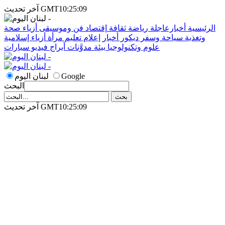
آخر تحديث GMT10:25:09
الرئيسية
أخبارعاجلة
رياضة
ثقافة
إقتصاد
فن وموسيقى
أزياء
صحة
وتغذية
سياحة وسفر
ديكور
أخبار
إعلام
تعليم
مرأة
أزياء إسلامية
علوم وتكنولوجيا
بيئة
مدوَّنات
أبراج
فيديو
سيارات
Google
لبنان اليوم
البحث
آخر تحديث GMT10:25:09