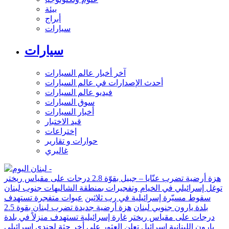
بيئة
أبراج
سيارات
سيارات
آخر أخبار عالم السيارات
أحدث الإصدارات في عالم السيارات
فيديو عالم السيارات
سوق السيارات
أخبار السيارات
قيد الاختبار
إختراعات
حوارات و تقارير
غاليري
هزة أرضية تضرب عنّايا – جبيل بقوّة 2.8 درجات على مقياس ريختر
توغل إسرائيلي في الخيام وتفجيرات بمنطقة الشاليهات جنوب لبنان
سقوط مسيّرة إسرائيلية في رب ثلاثين
عبوات متفجرة تستهدف
بلدة يارون جنوبي لبنان
هزة أرضية جديدة تضرب لبنان بقوة 2.5
درجات على مقياس ريختر
غارة إسرائيلية تستهدف منزلاً في بلدة
يارون اللبنانية
إسرائيل تعلن العثور على أخر جثة لجندي إسرائيلي