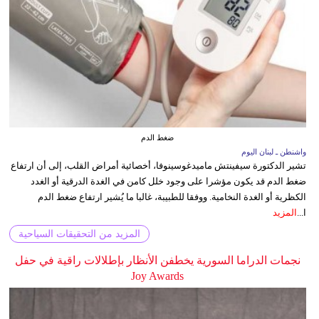
ضغط الدم
واشنطن ـ لبنان اليوم
تشير الدكتورة سيفينتش ماميدغوسينوفا، أخصائية أمراض القلب، إلى أن ارتفاع
ضغط الدم قد يكون مؤشرا على وجود خلل كامن في الغدة الدرقية أو الغدد
الكظرية أو الغدة النخامية. ووفقا للطبيبة، غالبا ما يُشير ارتفاع ضغط الدم
ا...
المزيد
المزيد من التحقيقات السياحية
نجمات الدراما السورية يخطفن الأنظار بإطلالات راقية في حفل
Joy Awards