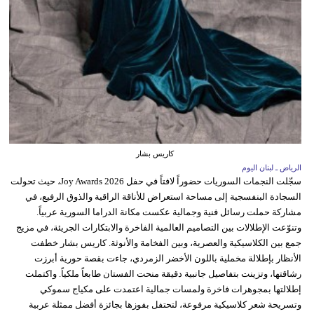
كاريس بشار
الرياض ـ لبنان اليوم
سجّلت النجمات السوريات حضوراً لافتاً في حفل Joy Awards 2026، حيث تحولت
السجادة البنفسجية إلى مساحة استعراض للأناقة الراقية والذوق الرفيع، في
مشاركة حملت رسائل فنية وجمالية عكست مكانة الدراما السورية عربياً.
وتنوّعت الإطلالات بين التصاميم العالمية الفاخرة والابتكارات الجريئة، في مزيج
جمع بين الكلاسيكية والعصرية، وبين الفخامة والأنوثة. كاريس بشار خطفت
الأنظار بإطلالة مخملية باللون الأخضر الزمردي، جاءت بقصة حورية أبرزت
رشاقتها، وتزينت بتفاصيل جانبية دقيقة منحت الفستان طابعاً ملكياً. واكتملت
إطلالتها بمجوهرات فاخرة ولمسات جمالية اعتمدت على مكياج سموكي
وتسريحة شعر كلاسيكية مرفوعة، لتحتفل بفوزها بجائزة أفضل ممثلة عربية