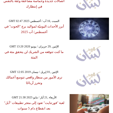
اتصالات جديدة وحماسة مضاعفة وثقة بالنفس
في إنتظارك
GMT 02:47 2025 السبت ,16 آب / أغسطس
أبرز الأحداث اليوميّة لمواليد برج "الحوت" في
أغسطس/ آب 2025
GMT 13:20 2020 الإثنين ,29 حزيران / يونيو
ما كنت تتوقعه من الشريك لن يتحقق مئة في
المئة
GMT 12:05 2019 الإثنين ,01 إبريل / نيسان
ترى الأمور من منظار واقعي تتوسع أعمالك
وتحرز أرباحًا
GMT 21:38 2025 الأربعاء ,21 أيار / مايو
لعبة "فورتنايت" تعود إلى متجر تطبيقات "أبل"
بعد انقطاع دام 5 سنوات