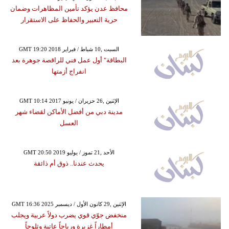
محافظ عدن يؤكد تأمين المظاهرات وضمان
حرية التعبير والحفاظ على الاستقرار
GMT 19:20 2018 السبت ,10 شباط / فبراير
البطاقة" أول عمل فني للراقصة جوهرة بعد
انفراج أزمتها
GMT 10:14 2017 الإثنين ,26 حزيران / يونيو
مدينة دبي من أفضل الأماكن لقضاء شهر
العسل
GMT 20:50 2019 الأحد ,21 تموز / يوليو
يحدث عندنا.. ذوق أم ذائقة
GMT 16:36 2025 الإثنين ,29 كانون الأول / ديسمبر
منخفض جوّي قوي يضرب دولاً عربية ويجلب
أمطاراً غزيرة ورياحاً عاتية وثلوجاً