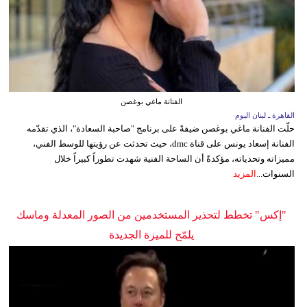
الفنانة ماغي بوغصن
القاهرة ـ لبنان اليوم
حلّت الفنانة ماغي بوغصن ضيفةً على برنامج "صاحبة السعادة"، الذي تقدّمه
الفنانة إسعاد يونس على قناة dmc، حيث تحدثت عن رؤيتها للوسط الفني،
مميزاته وتحدياته، مؤكدةً أن الساحة الفنية شهدت تطوراً كبيراً خلال
السنوات...
المزيد
"إكس" تخطط لتحذير المستخدمين من الصور المعدلة وماسك
يلمّح للميزة الجديدة