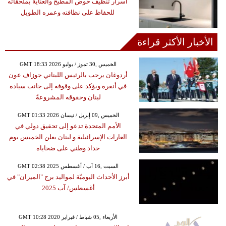
أسرار تنظيف حوض المطبخ والعناية بملحقاته
للحفاظ على نظافته وعمره الطويل
الأخبار الأكثر قراءة
GMT 18:33 2026 الخميس ,30 تموز / يوليو
أردوغان يرحب بالرئيس اللبناني جوزاف عون
في أنقرة ويؤكد على وقوفه إلى جانب سيادة
لبنان وحقوقه المشروعةً
GMT 01:33 2026 الخميس ,09 إبريل / نيسان
الأمم المتحدة تدعو إلى تحقيق دولي في
الغارات الإسرائيلية و لبنان يعلن الخميس يوم
حداد وطني على ضحاياه
GMT 02:38 2025 السبت ,16 آب / أغسطس
أبرز الأحداث اليوميّة لمواليد برج "الميزان" في
أغسطس/ آب 2025
GMT 10:28 2020 الأربعاء ,05 شباط / فبراير