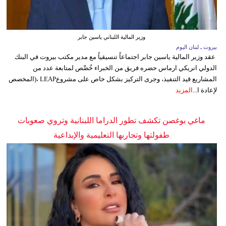
وزير المالية اللبناني ياسين جابر
بيروت ـ لبنان اليوم
عقد وزير المالية ياسين جابر اجتماعاً تنسيقياً مع مدير مكتب بيروت في البنك
الدولي انريكي ارماس حضره فريق من الخبراء خُصِّص لمتابعة عدد من
المشاريع قيد التنفيذ، وجرى التركيز بشكل خاص على مشروعLEAP ،(المخصص
لإعادة ا...
المزيد
ماغي بوغصن تكشف تطور الدراما اللبنانية وتروي صعوبات
طفولتها وتجاربها التعليمية والإبداعية