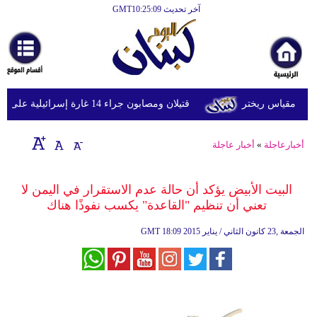
آخر تحديث GMT10:25:09
الرئيسية
أخبارعاجلة
رياضة
قتيلان ومصابون جراء 14 غارة إسرائيلية على شرق وجنوب لبنان
ثقافة
إقتصاد
أخبارعاجلة
»
أخبار عاجلة
فن
البيت الأبيض يؤكد أن حالة عدم الاستقرار في اليمن لا
وموسيقى
تعني أن تنظيم "القاعدة" يكسب نفوذًا هناك
أزياء
18:09 2015 الجمعة ,23 كانون الثاني / يناير
GMT
صحة
وتغذية
سياحة