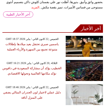
بحضور واثق وأنيق. بدورها، أطلت نور علي بفستان كلوش داكن بتصميم أنثوي
مستوحى من فساتين الأميرات، تميز بقصة مكش...
المزيد
آخر الأخبار الطبية
آخر الأخبار
GMT 18:37 2026 الخميس ,22 كانون الثاني / يناير
ياسمين صبري تحتفل بعيد ميلادها بإطلالات
متنوعة تجمع بين السهرة والأزياء العملية
GMT 16:21 2026 الثلاثاء ,20 كانون الثاني / يناير
الخطيب يؤكد أن مشاركة السعودية في دافوس
تؤكد مكانتها العالمية وتحولها الاقتصادي
GMT 18:46 2026 الخميس ,22 كانون الثاني / يناير
دليل عملي لاختيار لون الجدران المثالي يضفي
على المنزل أناقة