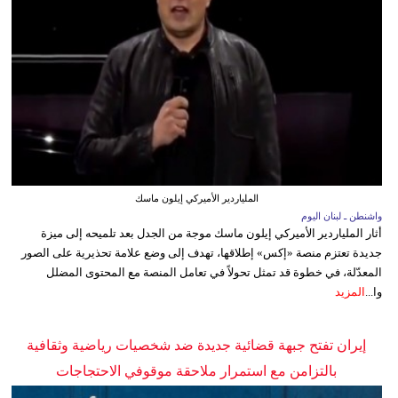
الملياردير الأميركي إيلون ماسك
واشنطن ـ لبنان اليوم
أثار الملياردير الأميركي إيلون ماسك موجة من الجدل بعد تلميحه إلى ميزة
جديدة تعتزم منصة «إكس» إطلاقها، تهدف إلى وضع علامة تحذيرية على الصور
المعدّلة، في خطوة قد تمثل تحولاً في تعامل المنصة مع المحتوى المضلل
وا...
المزيد
إيران تفتح جبهة قضائية جديدة ضد شخصيات رياضية وثقافية
بالتزامن مع استمرار ملاحقة موقوفي الاحتجاجات