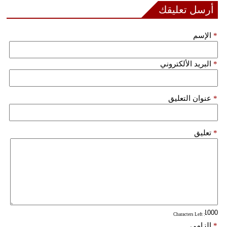
مدوَّنات
أرسل تعليقك
أبراج
*
الإسم
فيديو
*
البريد الألكتروني
سيارات
*
عنوان التعليق
*
تعليق
: Characters Left
*
إلزامي