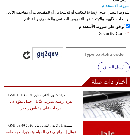
شروط الاستخدام
شروط النشر:
عدم الإساءة للكاتب أو للأشخاص أو للمقدسات أو مهاجمة الأديان
أو الذات الالهية. والابتعاد عن التحريض الطائفي والعنصري والشتائم.
اُوافق على شروط الأستخدام
Security Code
*
أرسل التعليق
أخبار ذات صلة
GMT 10:03 2026 السبت ,31 كانون الثاني / يناير
هزة أرضية تضرب عنّايا – جبيل بقوّة 2.8
درجات على مقياس ريختر
GMT 09:40 2026 السبت ,31 كانون الثاني / يناير
توغل إسرائيلي في الخيام وتفجيرات بمنطقة