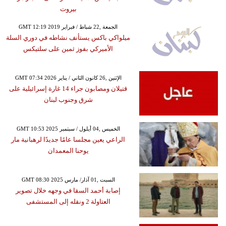
بيروت
GMT 12:19 2019 الجمعة ,22 شباط / فبراير
ميلواكي باكس يستأنف نشاطه في دوري السلة
الأميركي بفوز ثمين على سلتيكس
GMT 07:34 2026 الإثنين ,26 كانون الثاني / يناير
قتيلان ومصابون جراء 14 غارة إسرائيلية على
شرق وجنوب لبنان
GMT 10:53 2025 الخميس ,04 أيلول / سبتمبر
الراعي يعين مجلسا عامًا جديدًا لرهبانية مار
يوحنا المعمدان
GMT 08:30 2025 السبت ,01 آذار/ مارس
إصابة أحمد السقا في وجهه خلال تصوير
العتاولة 2 ونقله إلى المستشفى