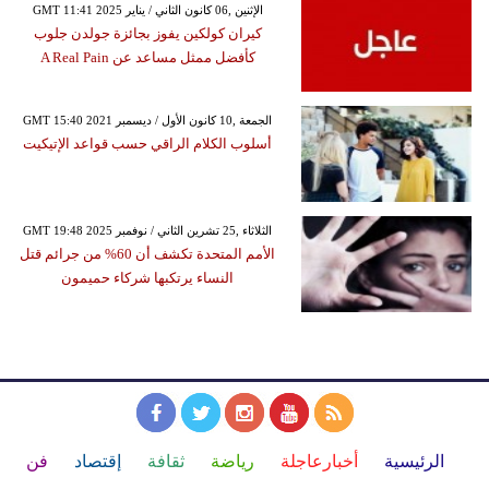
GMT 11:41 2025 الإثنين ,06 كانون الثاني / يناير
كيران كولكين يفوز بجائزة جولدن جلوب
كأفضل ممثل مساعد عن A Real Pain
GMT 15:40 2021 الجمعة ,10 كانون الأول / ديسمبر
أسلوب الكلام الراقي حسب قواعد الإتيكيت
GMT 19:48 2025 الثلاثاء ,25 تشرين الثاني / نوفمبر
الأمم المتحدة تكشف أن 60% من جرائم قتل
النساء يرتكبها شركاء حميمون
الرئيسية
أخبارعاجلة
رياضة
ثقافة
إقتصاد
فن