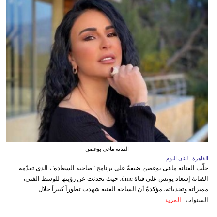
الفنانة ماغي بوغصن
القاهرة ـ لبنان اليوم
حلّت الفنانة ماغي بوغصن ضيفةً على برنامج "صاحبة السعادة"، الذي تقدّمه
الفنانة إسعاد يونس على قناة dmc، حيث تحدثت عن رؤيتها للوسط الفني،
مميزاته وتحدياته، مؤكدةً أن الساحة الفنية شهدت تطوراً كبيراً خلال
السنوات...
المزيد