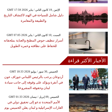
GMT 17:59 2026 الإثنين ,19 كانون الثاني / يناير
دليل شامل للسياحة في الهند لاكتشاف التاريخ
والطبيعة والمغامرة
GMT 07:05 2026 السبت ,10 كانون الثاني / يناير
أسرار تنظيف حوض المطبخ والعناية بملحقاته
للحفاظ على نظافته وعمره الطويل
الأخبار الأكثر قراءة
GMT 18:33 2026 الخميس ,30 تموز / يوليو
أردوغان يرحب بالرئيس اللبناني جوزاف عون
في أنقرة ويؤكد على وقوفه إلى جانب سيادة
لبنان وحقوقه المشروعةً
GMT 01:33 2026 الخميس ,09 إبريل / نيسان
الأمم المتحدة تدعو إلى تحقيق دولي في
الغارات الإسرائيلية و لبنان يعلن الخميس يوم