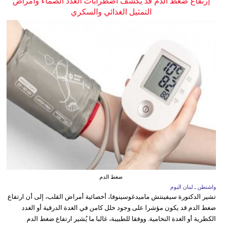
إرتفاع ضغط الدم قد يكشف اضطرابات الغدد الصماء وأمراض
التمثيل الغذائي والسكري
ضغط الدم
واشنطن ـ لبنان اليوم
تشير الدكتورة سيفينتش ماميدغوسينوفا، أخصائية أمراض القلب، إلى أن ارتفاع
ضغط الدم قد يكون مؤشرا على وجود خلل كامن في الغدة الدرقية أو الغدد
الكظرية أو الغدة النخامية. ووفقا للطبيبة، غالبا ما يُشير ارتفاع ضغط الدم