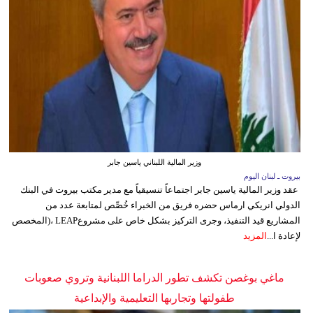
وزير المالية اللبناني ياسين جابر
بيروت ـ لبنان اليوم
عقد وزير المالية ياسين جابر اجتماعاً تنسيقياً مع مدير مكتب بيروت في البنك
الدولي انريكي ارماس حضره فريق من الخبراء خُصِّص لمتابعة عدد من
المشاريع قيد التنفيذ، وجرى التركيز بشكل خاص على مشروعLEAP ،(المخصص
لإعادة ا...
المزيد
ماغي بوغصن تكشف تطور الدراما اللبنانية وتروي صعوبات
طفولتها وتجاربها التعليمية والإبداعية