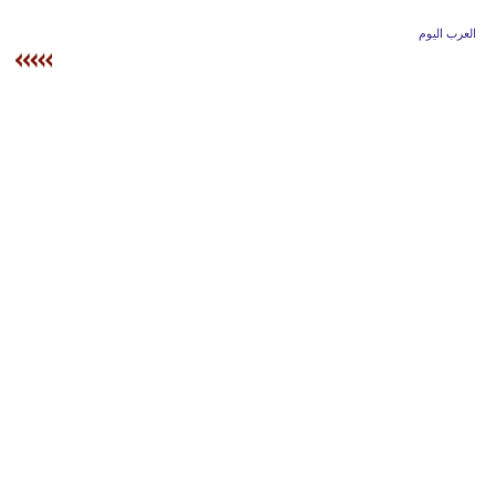
وسفر
العرب اليوم
ديكور
أخبار
إعلام
تعليم
مرأة
أزياء
إسلامية
علوم
وتكنولوجيا
بيئة