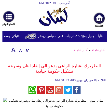
آخر تحديث GMT10:25:09
الرئيسية
أخبارعاجلة
رياضة
قوّة 2.8 درجات على مقياس ريختر
قتيلان ومصابون جراء 14 غارة إسرائيلية على شرق 
ثقافة
إقتصاد
أخبارعاجلة
»
أخبار عاجلة
فن
البطريرك بشارة الراعي يدعو الى إنقاذ لبنان وسرعة
وموسيقى
تشكيل حكومة حيادية
أزياء
08:23 2013 الثلاثاء ,18 حزيران / يونيو
GMT
صحة
وتغذية
سياحة