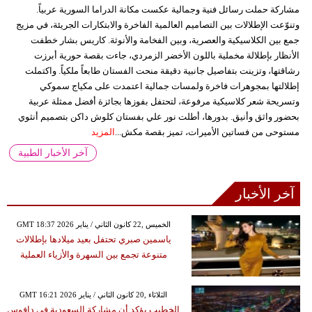
مشاركة حملت رسائل فنية وجمالية عكست مكانة الدراما السورية عربياً.
وتنوّعت الإطلالات بين التصاميم العالمية الفاخرة والابتكارات الجريئة، في مزيج
جمع بين الكلاسيكية والعصرية، وبين الفخامة والأنوثة. كاريس بشار خطفت
الأنظار بإطلالة مخملية باللون الأخضر الزمردي، جاءت بقصة حورية أبرزت
رشاقتها، وتزينت بتفاصيل جانبية دقيقة منحت الفستان طابعاً ملكياً. واكتملت
إطلالتها بمجوهرات فاخرة ولمسات جمالية اعتمدت على مكياج سموكي
وتسريحة شعر كلاسيكية مرفوعة، لتحتفل بفوزها بجائزة أفضل ممثلة عربية
بحضور واثق وأنيق. بدورها، أطلت نور علي بفستان كلوش داكن بتصميم أنثوي
مستوحى من فساتين الأميرات، تميز بقصة مكش...
المزيد
آخر الأخبار الطبية
آخر الأخبار
GMT 18:37 2026 الخميس ,22 كانون الثاني / يناير
ياسمين صبري تحتفل بعيد ميلادها بإطلالات
متنوعة تجمع بين السهرة والأزياء العملية
GMT 16:21 2026 الثلاثاء ,20 كانون الثاني / يناير
الخطيب يؤكد أن مشاركة السعودية في دافوس