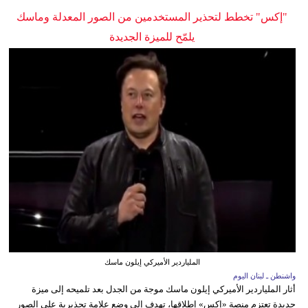
"إكس" تخطط لتحذير المستخدمين من الصور المعدلة وماسك
يلمّح للميزة الجديدة
الملياردير الأميركي إيلون ماسك
واشنطن ـ لبنان اليوم
أثار الملياردير الأميركي إيلون ماسك موجة من الجدل بعد تلميحه إلى ميزة
جديدة تعتزم منصة «إكس» إطلاقها، تهدف إلى وضع علامة تحذيرية على الصور