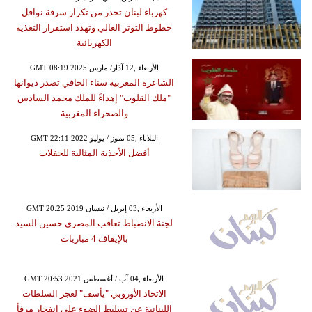
كهرباء لبنان تحذر من تكرار سرقة نواقل
خطوط التوتر العالي وتهدد استقرار التغذية
الكهربائية
GMT 08:19 2025 الأربعاء ,12 آذار/ مارس
الشاعرة المغربية سناء الحافي تصدر ديوانها
"ملك القلوب" إهداءً للملك محمد السادس
والصحراء المغربية
GMT 22:11 2022 الثلاثاء ,05 تموز / يوليو
أفضل الأحذية المثالية للحفلات
GMT 20:25 2019 الأربعاء ,03 إبريل / نيسان
لجنة الانضباط تعاقب المصري حسين السيد
بالإيقاف 4 مباريات
GMT 20:53 2021 الأربعاء ,04 آب / أغسطس
الاتحاد الأوروبي "يأسف" لعجز السلطات
اللبنانية عن تسليط الضوء على انفجار مرفأ