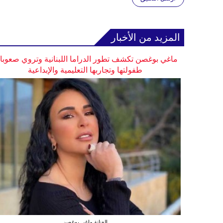
المزيد من الأخبار
ماغي بوغصن تكشف تطور الدراما اللبنانية وتروي صعوب
طفولتها وتجاربها التعليمية والإبداعية
الفنانة ماغي بوغصن