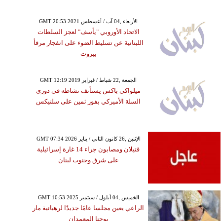
GMT 20:53 2021 الأربعاء ,04 آب / أغسطس
الاتحاد الأوروبي "يأسف" لعجز السلطات
اللبنانية عن تسليط الضوء على انفجار مرفأ
بيروت
GMT 12:19 2019 الجمعة ,22 شباط / فبراير
ميلواكي باكس يستأنف نشاطه في دوري
السلة الأميركي بفوز ثمين على سلتيكس
GMT 07:34 2026 الإثنين ,26 كانون الثاني / يناير
قتيلان ومصابون جراء 14 غارة إسرائيلية
على شرق وجنوب لبنان
GMT 10:53 2025 الخميس ,04 أيلول / سبتمبر
الراعي يعين مجلسا عامًا جديدًا لرهبانية مار
يوحنا المعمدان