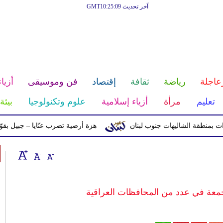
آخر تحديث GMT10:25:09
عاجلة
رياضة
ثقافة
إقتصاد
فن وموسيقى
أزياء
تعليم
مرأة
أزياء إسلامية
علوم وتكنولوجيا
بيئة
 الشاليهات جنوب لبنان
هزة أرضية تضرب عنّايا – جبيل بقوّة 2.8 درجات على مقياس ريختر
جمعة في عدد من المحافظات العراقية