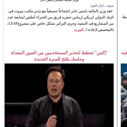
بيروت ـ لبنان اليوم
عقد وزير المالية ياسين جابر اجتماعاً تنسيقياً مع مدير مكتب بيروت في
 للوسط
البنك الدولي انريكي ارماس حضره فريق من الخبراء خُصِّص لمتابعة عدد
من المشاريع قيد التنفيذ، وجرى التركيز بشكل خاص على مشروعLEAP ،
(المخصص لإعادة ا...
المزيد
ية
"إكس" تخطط لتحذير المستخدمين من الصور المعدلة
وماسك يلمّح للميزة الجديدة