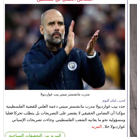
مدرب مانشستر سيتي بيب غوارديولا
لندن ـ لبنان اليوم
جدد بيب غوارديولا مدرب مانشستر سيتي دعمه العلني للقضية الفلسطينية
مؤكدا أن التضامن الحقيقي لا يقتصر على التصريحات بل يتطلب تحركا فعليا
ومسؤولية نحو ما يعانيه الشعب الفلسطيني. وجاءت تصريحات الإسباني
غوارديولا خلا...
المزيد
المزيد من التحقيقات السياحية