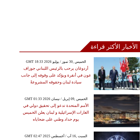
الأخبار الأكثر قراءة
GMT 18:33 2026 الخميس ,30 تموز / يوليو
أردوغان يرحب بالرئيس اللبناني جوزاف
عون في أنقرة ويؤكد على وقوفه إلى جانب
سيادة لبنان وحقوقه المشروعةً
GMT 01:33 2026 الخميس ,09 إبريل / نيسان
الأمم المتحدة تدعو إلى تحقيق دولي في
الغارات الإسرائيلية و لبنان يعلن الخميس
يوم حداد وطني على ضحاياه
GMT 02:47 2025 السبت ,16 آب / أغسطس