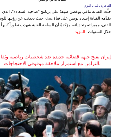
القاهرة ـ لبنان اليوم
حلّت الفنانة ماغي بوغصن ضيفةً على برنامج "صاحبة السعادة"، الذي
تقدّمه الفنانة إسعاد يونس على قناة dmc، حيث تحدثت عن رؤيتها
الفني، مميزاته وتحدياته، مؤكدةً أن الساحة الفنية شهدت تطوراً كبيراً
خلال السنوات...
المزيد
إيران تفتح جبهة قضائية جديدة ضد شخصيات رياضية وثقاف
بالتزامن مع استمرار ملاحقة موقوفي الاحتجاجات