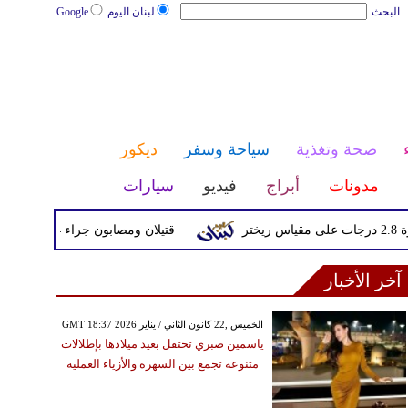
البحث
لبنان اليوم
Google
صحة وتغذية
سياحة وسفر
ديكور
مدونات
أبراج
فيديو
سيارات
قتيلان ومصابون جراء 14 غارة إسرائيلية على شرق وجنوب لبنان
آخر الأخبار
GMT 18:37 2026 الخميس ,22 كانون الثاني / يناير
ياسمين صبري تحتفل بعيد ميلادها بإطلالات
متنوعة تجمع بين السهرة والأزياء العملية