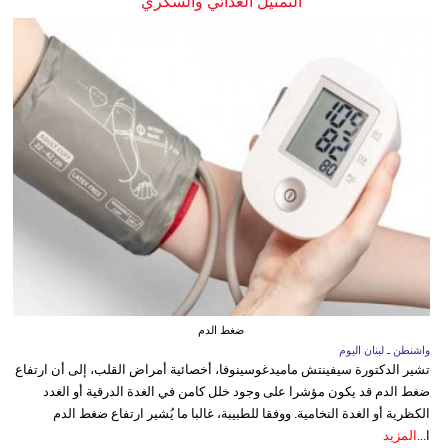
التمثيل الغذائي والسكري
ضغط الدم
واشنطن ـ لبنان اليوم
تشير الدكتورة سيفينتش ماميدغوسينوفا، أخصائية أمراض القلب، إلى أن ارتفاع
ضغط الدم قد يكون مؤشرا على وجود خلل كامن في الغدة الدرقية أو الغدد
الكظرية أو الغدة النخامية. ووفقا للطبيبة، غالبا ما يُشير ارتفاع ضغط الدم
ا...
المزيد