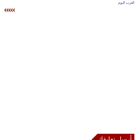
وسفر
العرب اليوم
ديكور
أخبار
إعلام
تعليم
مرأة
أزياء
إسلامية
علوم
وتكنولوجيا
بيئة
أرسل تعليقك