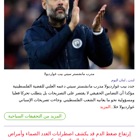
مدرب مانشستر سيتي بيب غوارديولا
لندن ـ لبنان اليوم
جدد بيب غوارديولا مدرب مانشستر سيتي دعمه العلني للقضية الفلسطينية
مؤكدا أن التضامن الحقيقي لا يقتصر على التصريحات بل يتطلب تحركا فعليا
ومسؤولية نحو ما يعانيه الشعب الفلسطيني. وجاءت تصريحات الإسباني
غوارديولا خلا...
المزيد
المزيد من التحقيقات السياحية
إرتفاع ضغط الدم قد يكشف اضطرابات الغدد الصماء وأمراض