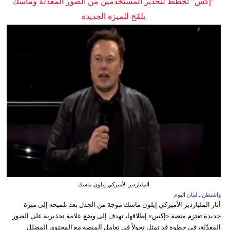
"إكس" تخطط لتحذير المستخدمين من الصور المعدلة وماسك
يلمّح للميزة الجديدة
الملياردير الأميركي إيلون ماسك
واشنطن ـ لبنان اليوم
أثار الملياردير الأميركي إيلون ماسك موجة من الجدل بعد تلميحه إلى ميزة
جديدة تعتزم منصة «إكس» إطلاقها، تهدف إلى وضع علامة تحذيرية على الصور
المعدّلة، في خطوة قد تمثل تحولاً في تعامل المنصة مع المحتوى المضلل