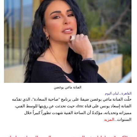
الفنانة ماغي بوغصن
القاهرة ـ لبنان اليوم
حلّت الفنانة ماغي بوغصن ضيفةً على برنامج "صاحبة السعادة"، الذي تقدّمه
الفنانة إسعاد يونس على قناة dmc، حيث تحدثت عن رؤيتها للوسط الفني،
مميزاته وتحدياته، مؤكدةً أن الساحة الفنية شهدت تطوراً كبيراً خلال
السنوات...
المزيد