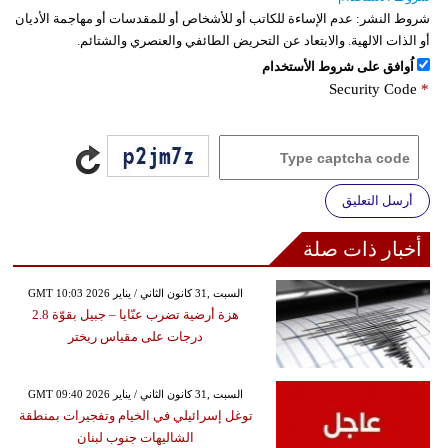
شروط النشر:
عدم الإساءة للكاتب أو للأشخاص أو للمقدسات أو مهاجمة الأديان
أو الذات الالهية. والابتعاد عن التحريض الطائفي والعنصري والشتائم.
اُوافق على شروط الأستخدام
Security Code
*
أرسل التعليق
أخبار ذات صلة
GMT 10:03 2026 السبت ,31 كانون الثاني / يناير
هزة أرضية تضرب عنّايا – جبيل بقوّة 2.8
درجات على مقياس ريختر
GMT 09:40 2026 السبت ,31 كانون الثاني / يناير
توغل إسرائيلي في الخيام وتفجيرات بمنطقة
الشاليهات جنوب لبنان