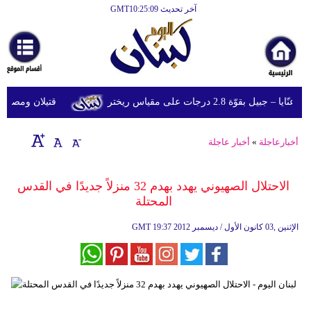
آخر تحديث GMT10:25:09
الرئيسية
أخبارعاجلة
رياضة
قوّة 2.8 درجات على مقياس ريختر
قتيلان ومصابون جراء 14 غارة إسرائيلية على شرق 
ثقافة
إقتصاد
أخبارعاجلة
»
أخبار عاجلة
فن
الاحتلال الصهيوني يهدد بهدم 32 منزلاً جديدًا في القدس
وموسيقى
المحتلة
أزياء
19:37 2012 الإثنين ,03 كانون الأول / ديسمبر
GMT
صحة
وتغذية
سياحة