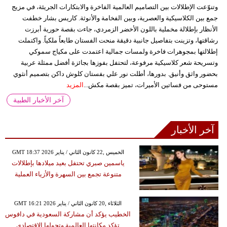
وتنوّعت الإطلالات بين التصاميم العالمية الفاخرة والابتكارات الجريئة، في مزيج
جمع بين الكلاسيكية والعصرية، وبين الفخامة والأنوثة. كاريس بشار خطفت
الأنظار بإطلالة مخملية باللون الأخضر الزمردي، جاءت بقصة حورية أبرزت
رشاقتها، وتزينت بتفاصيل جانبية دقيقة منحت الفستان طابعاً ملكياً. واكتملت
إطلالتها بمجوهرات فاخرة ولمسات جمالية اعتمدت على مكياج سموكي
وتسريحة شعر كلاسيكية مرفوعة، لتحتفل بفوزها بجائزة أفضل ممثلة عربية
بحضور واثق وأنيق. بدورها، أطلت نور علي بفستان كلوش داكن بتصميم أنثوي
مستوحى من فساتين الأميرات، تميز بقصة مكش...
المزيد
آخر الأخبار الطبية
آخر الأخبار
GMT 18:37 2026 الخميس ,22 كانون الثاني / يناير
ياسمين صبري تحتفل بعيد ميلادها بإطلالات
متنوعة تجمع بين السهرة والأزياء العملية
GMT 16:21 2026 الثلاثاء ,20 كانون الثاني / يناير
الخطيب يؤكد أن مشاركة السعودية في دافوس
تؤكد مكانتها العالمية وتحولها الاقتصادي