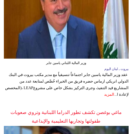
وزير المالية اللبناني ياسين جابر
بيروت ـ لبنان اليوم
عقد وزير المالية ياسين جابر اجتماعاً تنسيقياً مع مدير مكتب بيروت في البنك
الدولي انريكي ارماس حضره فريق من الخبراء خُصِّص لمتابعة عدد من
المشاريع قيد التنفيذ، وجرى التركيز بشكل خاص على مشروعLEAP ،(المخصص
لإعادة ا...
المزيد
ماغي بوغصن تكشف تطور الدراما اللبنانية وتروي صعوبات
طفولتها وتجاربها التعليمية والإبداعية