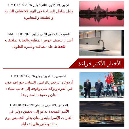
GMT 17:59 2026 الإثنين ,19 كانون الثاني / يناير
دليل شامل للسياحة في الهند لاكتشاف التاريخ
والطبيعة والمغامرة
GMT 07:05 2026 السبت ,10 كانون الثاني / يناير
أسرار تنظيف حوض المطبخ والعناية بملحقاته
للحفاظ على نظافته وعمره الطويل
الأخبار الأكثر قراءة
GMT 18:33 2026 الخميس ,30 تموز / يوليو
أردوغان يرحب بالرئيس اللبناني جوزاف عون
في أنقرة ويؤكد على وقوفه إلى جانب سيادة
لبنان وحقوقه المشروعةً
GMT 01:33 2026 الخميس ,09 إبريل / نيسان
الأمم المتحدة تدعو إلى تحقيق دولي في
الغارات الإسرائيلية و لبنان يعلن الخميس يوم
حداد وطني على ضحاياه