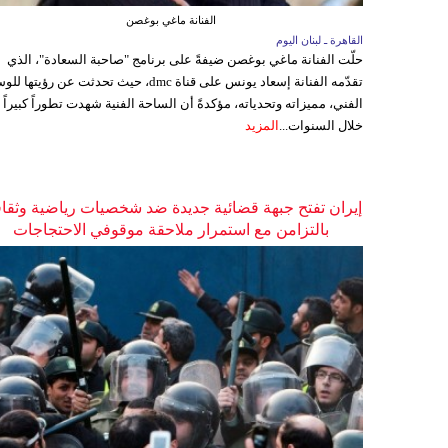
الفنانة ماغي بوغصن
القاهرة ـ لبنان اليوم
حلّت الفنانة ماغي بوغصن ضيفةً على برنامج "صاحبة السعادة"، الذي
تقدّمه الفنانة إسعاد يونس على قناة dmc، حيث تحدثت عن رؤيتها
الفني، مميزاته وتحدياته، مؤكدةً أن الساحة الفنية شهدت تطوراً كبيراً
خلال السنوات...
المزيد
إيران تفتح جبهة قضائية جديدة ضد شخصيات رياضية وثقاف
بالتزامن مع استمرار ملاحقة موقوفي الاحتجاجات