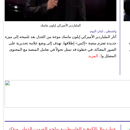
الملياردير الأميركي إيلون ماسك
واشنطن ـ لبنان اليوم
أثار الملياردير الأميركي إيلون ماسك موجة من الجدل بعد تلميحه إلى ميزة
جديدة تعتزم منصة «إكس» إطلاقها، تهدف إلى وضع علامة تحذيرية على
الصور المعدّلة، في خطوة قد تمثل تحولاً في تعامل المنصة مع المحتوى
المضلل وا...
المزيد
ي
غوارديولا بالكوفية الفلسطينية يهاجم الصمت الدولي ويؤكد