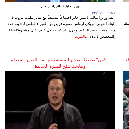
وزير المالية اللبناني ياسين جابر
بيروت ـ لبنان اليوم
عقد وزير المالية ياسين جابر اجتماعاً تنسيقياً مع مدير مكتب بيروت في
 للوسط
البنك الدولي انريكي ارماس حضره فريق من الخبراء خُصِّص لمتابعة عدد
من المشاريع قيد التنفيذ، وجرى التركيز بشكل خاص على مشروعLEAP ،
(المخصص لإعادة ا...
المزيد
ية
"إكس" تخطط لتحذير المستخدمين من الصور المعدلة
وماسك يلمّح للميزة الجديدة