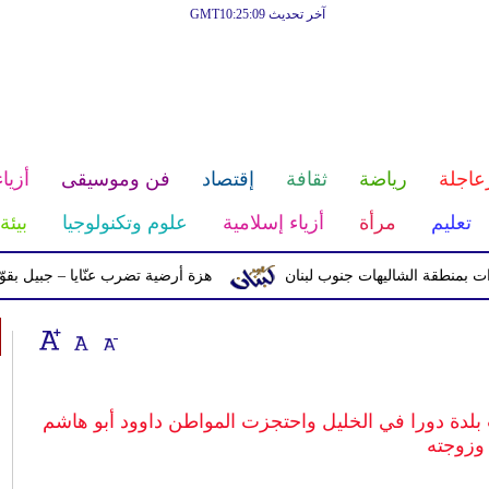
آخر تحديث GMT10:25:09
عاجلة
رياضة
ثقافة
إقتصاد
فن وموسيقى
أزياء
تعليم
مرأة
أزياء إسلامية
علوم وتكنولوجيا
بيئة
ة الشاليهات جنوب لبنان
هزة أرضية تضرب عنّايا – جبيل بقوّة 2.8 درجات على مقياس ريختر
بلدة دورا في الخليل واحتجزت المواطن داوود أبو هاشم
وزوجته