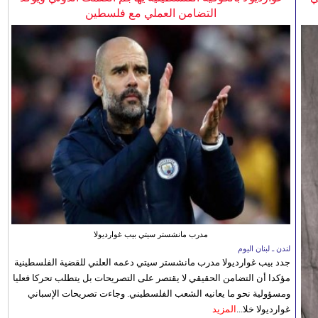
التضامن العملي مع فلسطين
مدرب مانشستر سيتي بيب غوارديولا
لندن ـ لبنان اليوم
جدد بيب غوارديولا مدرب مانشستر سيتي دعمه العلني للقضية الفلسطينية
مؤكدا أن التضامن الحقيقي لا يقتصر على التصريحات بل يتطلب تحركا فعليا
ومسؤولية نحو ما يعانيه الشعب الفلسطيني. وجاءت تصريحات الإسباني
غوارديولا خلا...
المزيد