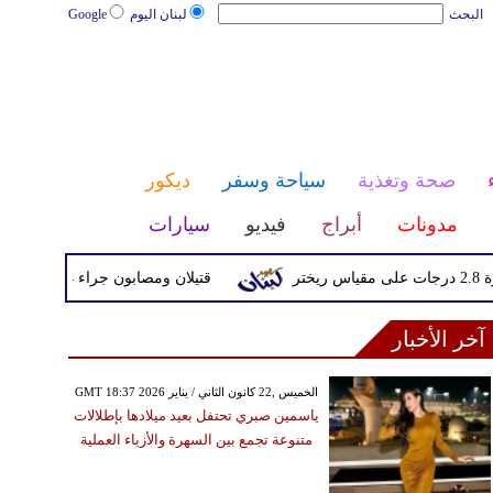
البحث
لبنان اليوم
Google
صحة وتغذية
سياحة وسفر
ديكور
مدونات
أبراج
فيديو
سيارات
قتيلان ومصابون جراء 14 غارة إسرائيلية على شرق وجنوب لبنان
آخر الأخبار
GMT 18:37 2026 الخميس ,22 كانون الثاني / يناير
ياسمين صبري تحتفل بعيد ميلادها بإطلالات
متنوعة تجمع بين السهرة والأزياء العملية