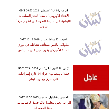
GMT 20:53 2021 الأربعاء ,04 آب / أغسطس
الاتحاد الأوروبي "يأسف" لعجز السلطات
اللبنانية عن تسليط الضوء على انفجار مرفأ
بيروت
GMT 12:19 2019 الجمعة ,22 شباط / فبراير
ميلواكي باكس يستأنف نشاطه في دوري
السلة الأميركي بفوز ثمين على سلتيكس
GMT 07:34 2026 الإثنين ,26 كانون الثاني / يناير
قتيلان ومصابون جراء 14 غارة إسرائيلية
على شرق وجنوب لبنان
GMT 10:53 2025 الخميس ,04 أيلول / سبتمبر
الراعي يعين مجلسا عامًا جديدًا لرهبانية مار
يوحنا المعمدان