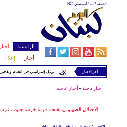
الجمعة 7 آب / أغسطس 2026
الرئيسية
أخبار
أخبار
إعلام
إسرائيلية في رب ثلاثين
أخر الأخبار
توغل إسرائيلي في الخيام وتفجيرات بمنطق
أخبارعاجلة
»
أخبار عاجلة
الاحتلال الصهيوني يقتحم قرية خرسا جنوب غرب 
15:43 2013 الإثنين ,21 كانون الثاني / يناير
GMT