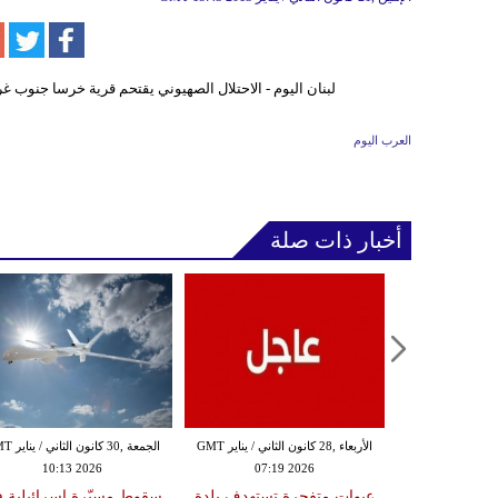
العرب اليوم
أخبار ذات صلة
الثلاثاء ,27 كانون الثاني / يناير GMT
الأربعاء ,28 كانون الثاني / يناير GMT
الجمعة ,30 كانون
10:13 2026
07:19 2026
18:47
دة تضرب لبنان
عبوات متفجرة تستهدف بلدة
سقوط مسيّرة إسرائيلية 