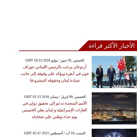
الأخبار الأكثر قراءة
GMT 18:33 2026 الخميس ,30 تموز / يوليو
أردوغان يرحب بالرئيس اللبناني جوزاف
عون في أنقرة ويؤكد على وقوفه إلى جانب
سيادة لبنان وحقوقه المشروعةً
GMT 01:33 2026 الخميس ,09 إبريل / نيسان
الأمم المتحدة تدعو إلى تحقيق دولي في
الغارات الإسرائيلية و لبنان يعلن الخميس
يوم حداد وطني على ضحاياه
GMT 02:47 2025 السبت ,16 آب / أغسطس