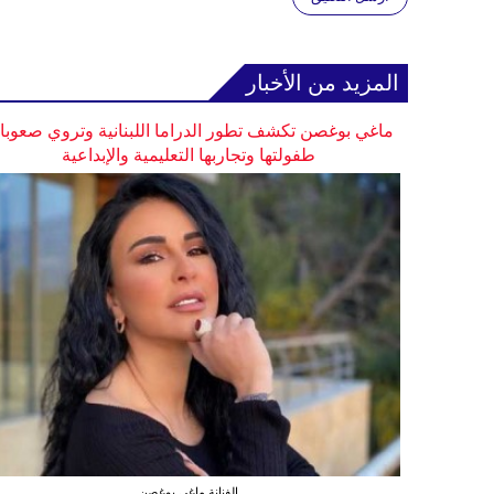
المزيد من الأخبار
ماغي بوغصن تكشف تطور الدراما اللبنانية وتروي صعوب
طفولتها وتجاربها التعليمية والإبداعية
الفنانة ماغي بوغصن