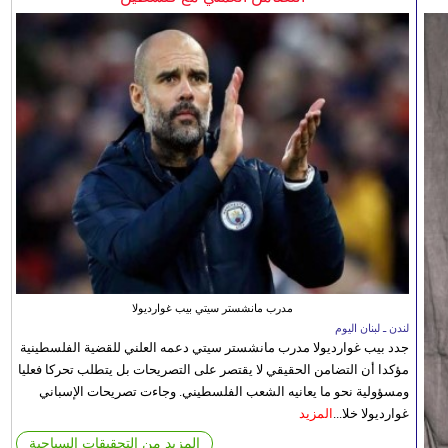
مدرب مانشستر سيتي بيب غوارديولا
لندن ـ لبنان اليوم
جدد بيب غوارديولا مدرب مانشستر سيتي دعمه العلني للقضية الفلسطينية
مؤكدا أن التضامن الحقيقي لا يقتصر على التصريحات بل يتطلب تحركا فعليا
ومسؤولية نحو ما يعانيه الشعب الفلسطيني. وجاءت تصريحات الإسباني
غوارديولا خلا...
المزيد
المزيد من التحقيقات السياحية