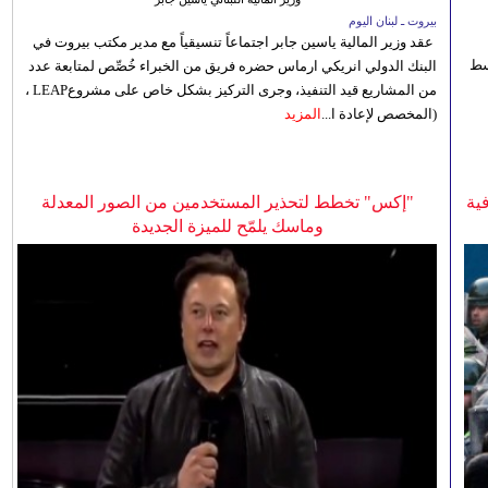
بيروت ـ لبنان اليوم
عقد وزير المالية ياسين جابر اجتماعاً تنسيقياً مع مدير مكتب بيروت في
 للوسط
البنك الدولي انريكي ارماس حضره فريق من الخبراء خُصِّص لمتابعة عدد
من المشاريع قيد التنفيذ، وجرى التركيز بشكل خاص على مشروعLEAP ،
(المخصص لإعادة ا...
المزيد
ية
"إكس" تخطط لتحذير المستخدمين من الصور المعدلة
وماسك يلمّح للميزة الجديدة