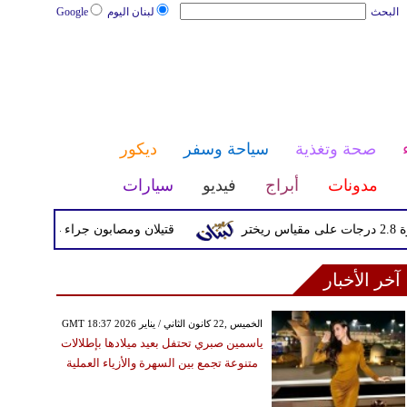
البحث
لبنان اليوم
Google
صحة وتغذية
سياحة وسفر
ديكور
مدونات
أبراج
فيديو
سيارات
قتيلان ومصابون جراء 14 غارة إسرائيلية على شرق وجنوب لبنان
آخر الأخبار
GMT 18:37 2026 الخميس ,22 كانون الثاني / يناير
ياسمين صبري تحتفل بعيد ميلادها بإطلالات
متنوعة تجمع بين السهرة والأزياء العملية