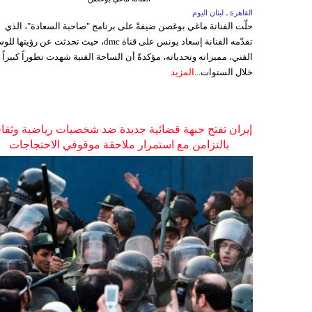
القاهرة ـ لبنان اليوم
حلّت الفنانة ماغي بوغصن ضيفةً على برنامج "صاحبة السعادة"، الذي
تقدّمه الفنانة إسعاد يونس على قناة dmc، حيث تحدثت عن رؤيتها
الفني، مميزاته وتحدياته، مؤكدةً أن الساحة الفنية شهدت تطوراً كبيراً
خلال السنوات...
المزيد
إيران تفتح جبهة قضائية جديدة ضد شخصيات رياضية وثقاف
بالتزامن مع استمرار ملاحقة موقوفي الاحتجاجات