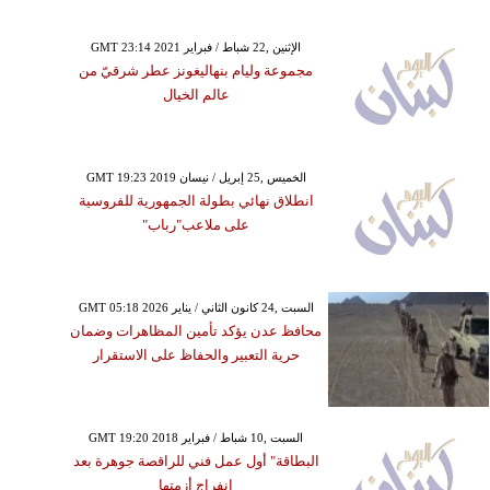
GMT 23:14 2021 الإثنين ,22 شباط / فبراير
مجموعة وليام بنهاليغونز عطر شرقيّ من
عالم الخيال
GMT 19:23 2019 الخميس ,25 إبريل / نيسان
انطلاق نهائي بطولة الجمهورية للفروسية
على ملاعب"رباب"
GMT 05:18 2026 السبت ,24 كانون الثاني / يناير
محافظ عدن يؤكد تأمين المظاهرات وضمان
حرية التعبير والحفاظ على الاستقرار
GMT 19:20 2018 السبت ,10 شباط / فبراير
البطاقة" أول عمل فني للراقصة جوهرة بعد
انفراج أزمتها