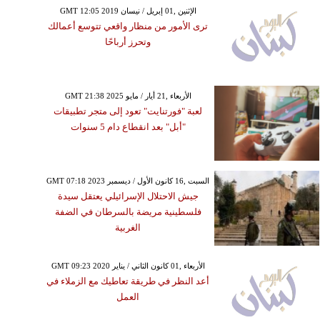
GMT 12:05 2019 الإثنين ,01 إبريل / نيسان
ترى الأمور من منظار واقعي تتوسع أعمالك
وتحرز أرباحًا
GMT 21:38 2025 الأربعاء ,21 أيار / مايو
لعبة "فورتنايت" تعود إلى متجر تطبيقات
"أبل" بعد انقطاع دام 5 سنوات
GMT 07:18 2023 السبت ,16 كانون الأول / ديسمبر
جيش الاحتلال الإسرائيلي يعتقل سيدة
فلسطينية مريضة بالسرطان في الضفة
الغربية
GMT 09:23 2020 الأربعاء ,01 كانون الثاني / يناير
أعد النظر في طريقة تعاطيك مع الزملاء في
العمل