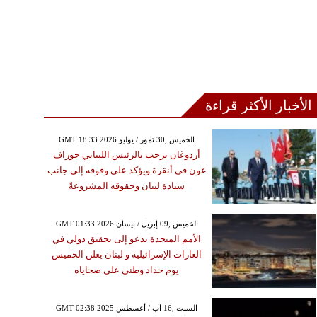
الأخبار الأكثر قراءة
GMT 18:33 2026 الخميس ,30 تموز / يوليو
أردوغان يرحب بالرئيس اللبناني جوزاف
عون في أنقرة ويؤكد على وقوفه إلى جانب
سيادة لبنان وحقوقه المشروعةً
GMT 01:33 2026 الخميس ,09 إبريل / نيسان
الأمم المتحدة تدعو إلى تحقيق دولي في
الغارات الإسرائيلية و لبنان يعلن الخميس
يوم حداد وطني على ضحاياه
GMT 02:38 2025 السبت ,16 آب / أغسطس