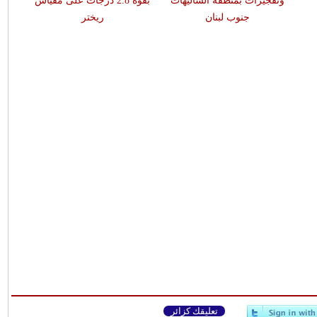
وتفجيرات بمنطقة الشاليهات
بقوّة 2.8 درجات على مقياس
جنوب لبنان
ريختر
تعليقك كزائر