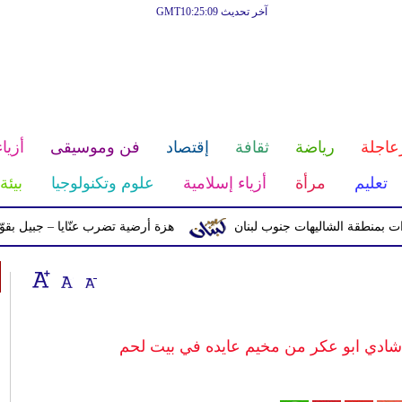
آخر تحديث GMT10:25:09
عاجلة
رياضة
ثقافة
إقتصاد
فن وموسيقى
أزياء
تعليم
مرأة
أزياء إسلامية
علوم وتكنولوجيا
بيئة
ة الشاليهات جنوب لبنان
هزة أرضية تضرب عنّايا – جبيل بقوّة 2.8 درجات على مقياس ريختر
 شادي ابو عكر من مخيم عايده في بيت لحم