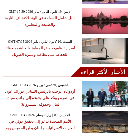
GMT 17:59 2026 الإثنين ,19 كانون الثاني / يناير
دليل شامل للسياحة في الهند لاكتشاف التاريخ
والطبيعة والمغامرة
GMT 07:05 2026 السبت ,10 كانون الثاني / يناير
أسرار تنظيف حوض المطبخ والعناية بملحقاته
للحفاظ على نظافته وعمره الطويل
الأخبار الأكثر قراءة
GMT 18:33 2026 الخميس ,30 تموز / يوليو
أردوغان يرحب بالرئيس اللبناني جوزاف عون
في أنقرة ويؤكد على وقوفه إلى جانب سيادة
لبنان وحقوقه المشروعةً
GMT 01:33 2026 الخميس ,09 إبريل / نيسان
الأمم المتحدة تدعو إلى تحقيق دولي في
الغارات الإسرائيلية و لبنان يعلن الخميس يوم