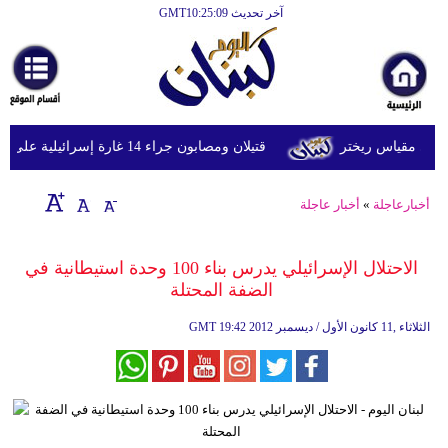
آخر تحديث GMT10:25:09
الرئيسية
أخبارعاجلة
رياضة
قتيلان ومصابون جراء 14 غارة إسرائيلية على شرق وجنوب لبنان
ثقافة
إقتصاد
أخبارعاجلة
»
أخبار عاجلة
فن
الاحتلال الإسرائيلي يدرس بناء 100 وحدة استيطانية في
وموسيقى
الضفة المحتلة
أزياء
19:42 2012 الثلاثاء ,11 كانون الأول / ديسمبر
GMT
صحة
وتغذية
سياحة