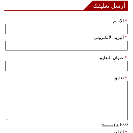
مدوَّنات
أرسل تعليقك
أبراج
*
الإسم
فيديو
*
البريد الألكتروني
سيارات
*
عنوان التعليق
*
تعليق
: Characters Left
*
إلزامي