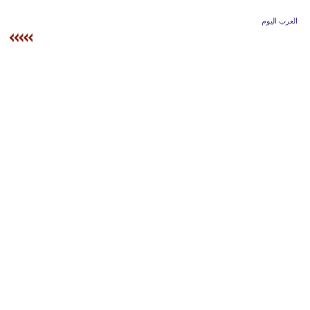
وسفر
العرب اليوم
ديكور
أخبار
إعلام
تعليم
مرأة
أزياء
إسلامية
علوم
وتكنولوجيا
بيئة