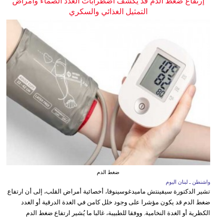
إرتفاع ضغط الدم قد يكشف اضطرابات الغدد الصماء وأمراض
التمثيل الغذائي والسكري
ضغط الدم
واشنطن ـ لبنان اليوم
تشير الدكتورة سيفينتش ماميدغوسينوفا، أخصائية أمراض القلب، إلى أن ارتفاع
ضغط الدم قد يكون مؤشرا على وجود خلل كامن في الغدة الدرقية أو الغدد
الكظرية أو الغدة النخامية. ووفقا للطبيبة، غالبا ما يُشير ارتفاع ضغط الدم