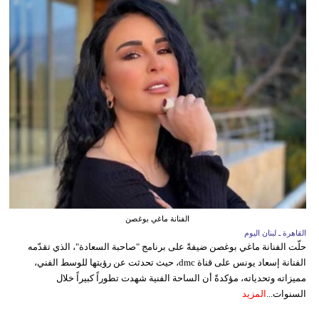
الفنانة ماغي بوغصن
القاهرة ـ لبنان اليوم
حلّت الفنانة ماغي بوغصن ضيفةً على برنامج "صاحبة السعادة"، الذي تقدّمه
الفنانة إسعاد يونس على قناة dmc، حيث تحدثت عن رؤيتها للوسط الفني،
مميزاته وتحدياته، مؤكدةً أن الساحة الفنية شهدت تطوراً كبيراً خلال
السنوات...
المزيد