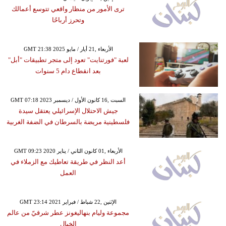
ترى الأمور من منظار واقعي تتوسع أعمالك
وتحرز أرباحًا
GMT 21:38 2025 الأربعاء ,21 أيار / مايو
لعبة "فورتنايت" تعود إلى متجر تطبيقات "أبل"
بعد انقطاع دام 5 سنوات
GMT 07:18 2023 السبت ,16 كانون الأول / ديسمبر
جيش الاحتلال الإسرائيلي يعتقل سيدة
فلسطينية مريضة بالسرطان في الضفة الغربية
GMT 09:23 2020 الأربعاء ,01 كانون الثاني / يناير
أعد النظر في طريقة تعاطيك مع الزملاء في
العمل
GMT 23:14 2021 الإثنين ,22 شباط / فبراير
مجموعة وليام بنهاليغونز عطر شرقيّ من عالم
الخيال