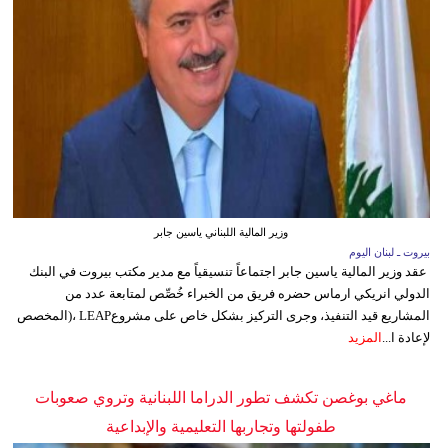
وزير المالية اللبناني ياسين جابر
بيروت ـ لبنان اليوم
عقد وزير المالية ياسين جابر اجتماعاً تنسيقياً مع مدير مكتب بيروت في البنك
الدولي انريكي ارماس حضره فريق من الخبراء خُصِّص لمتابعة عدد من
المشاريع قيد التنفيذ، وجرى التركيز بشكل خاص على مشروعLEAP ،(المخصص
لإعادة ا...
المزيد
ماغي بوغصن تكشف تطور الدراما اللبنانية وتروي صعوبات
طفولتها وتجاربها التعليمية والإبداعية