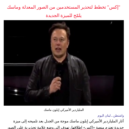
"إكس" تخطط لتحذير المستخدمين من الصور المعدلة وماسك
يلمّح للميزة الجديدة
الملياردير الأميركي إيلون ماسك
واشنطن ـ لبنان اليوم
أثار الملياردير الأميركي إيلون ماسك موجة من الجدل بعد تلميحه إلى ميزة
جديدة تعتزم منصة «إكس» إطلاقها، تهدف إلى وضع علامة تحذيرية على الصور