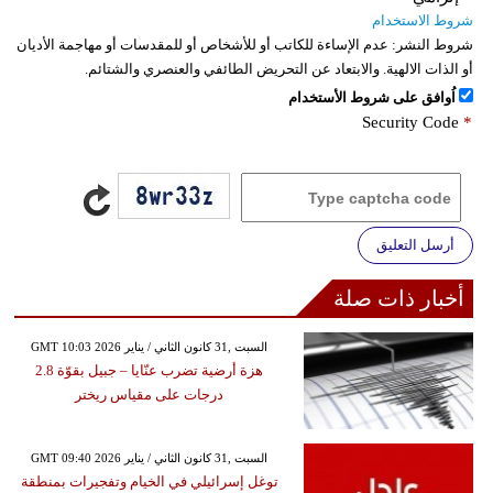
شروط الاستخدام
شروط النشر:
عدم الإساءة للكاتب أو للأشخاص أو للمقدسات أو مهاجمة الأديان
أو الذات الالهية. والابتعاد عن التحريض الطائفي والعنصري والشتائم.
اُوافق على شروط الأستخدام
Security Code
*
أرسل التعليق
أخبار ذات صلة
GMT 10:03 2026 السبت ,31 كانون الثاني / يناير
هزة أرضية تضرب عنّايا – جبيل بقوّة 2.8
درجات على مقياس ريختر
GMT 09:40 2026 السبت ,31 كانون الثاني / يناير
توغل إسرائيلي في الخيام وتفجيرات بمنطقة