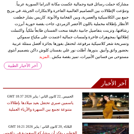
مشاركة حملت رسائل فنية وجمالية عكست مكانة الدراما السورية عربياً.
وتنوّعت الإطلالات بين التصاميم العالمية الفاخرة والابتكارات الجريئة، في مزيج
جمع بين الكلاسيكية والعصرية، وبين الفخامة والأنوثة. كاريس بشار خطفت
الأنظار بإطلالة مخملية باللون الأخضر الزمردي، جاءت بقصة حورية أبرزت
رشاقتها، وتزينت بتفاصيل جانبية دقيقة منحت الفستان طابعاً ملكياً. واكتملت
إطلالتها بمجوهرات فاخرة ولمسات جمالية اعتمدت على مكياج سموكي
وتسريحة شعر كلاسيكية مرفوعة، لتحتفل بفوزها بجائزة أفضل ممثلة عربية
بحضور واثق وأنيق. بدورها، أطلت نور علي بفستان كلوش داكن بتصميم أنثوي
مستوحى من فساتين الأميرات، تميز بقصة مكش...
المزيد
آخر الأخبار الطبية
آخر الأخبار
GMT 18:37 2026 الخميس ,22 كانون الثاني / يناير
ياسمين صبري تحتفل بعيد ميلادها بإطلالات
متنوعة تجمع بين السهرة والأزياء العملية
GMT 16:21 2026 الثلاثاء ,20 كانون الثاني / يناير
الخطيب يؤكد أن مشاركة السعودية في دافوس