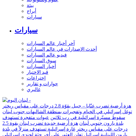
بيئة
أبراج
سيارات
سيارات
آخر أخبار عالم السيارات
أحدث الإصدارات في عالم السيارات
فيديو عالم السيارات
سوق السيارات
أخبار السيارات
قيد الاختبار
إختراعات
حوارات و تقارير
غاليري
هزة أرضية تضرب عنّايا – جبيل بقوّة 2.8 درجات على مقياس ريختر
توغل إسرائيلي في الخيام وتفجيرات بمنطقة الشاليهات جنوب لبنان
سقوط مسيّرة إسرائيلية في رب ثلاثين
عبوات متفجرة تستهدف
بلدة يارون جنوبي لبنان
هزة أرضية جديدة تضرب لبنان بقوة 2.5
درجات على مقياس ريختر
غارة إسرائيلية تستهدف منزلاً في بلدة
يارون اللبنانية
إسرائيل تعلن العثور على أخر جثة لجندي إسرائيلي