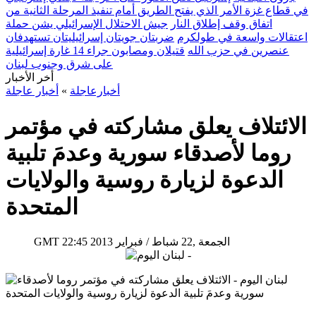
في قطاع غزة الأمر الذي يفتح الطريق أمام تنفيذ المرحلة الثانية من
اتفاق وقف إطلاق النار
جيش الاحتلال الإسرائيلي يشن حملة
اعتقالات واسعة في طولكرم
ضربتان جويتان إسرائيليتان تستهدفان
عنصرين في حزب الله
قتيلان ومصابون جراء 14 غارة إسرائيلية
على شرق وجنوب لبنان
أخر الأخبار
أخبارعاجلة
»
أخبار عاجلة
الائتلاف يعلق مشاركته في مؤتمر
روما لأصدقاء سورية وعدمَ تلبية
الدعوة لزيارة روسية والولايات
المتحدة
22:45 2013 الجمعة ,22 شباط / فبراير
GMT