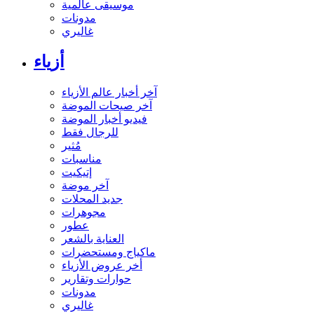
موسيقى عالمية
مدونات
غاليري
أزياء
آخر أخبار عالم الأزياء
آخر صيحات الموضة
فيديو أخبار الموضة
للرجال فقط
مُثير
مناسبات
إتيكيت
آخر موضة
جديد المحلات
مجوهرات
عطور
العناية بالشعر
ماكياج ومستحضرات
أخر عروض الأزياء
حوارات وتقارير
مدونات
غاليري