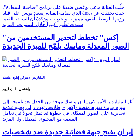
حلّت الفنانة ماغي بوغصن ضيفةً على برنامج "صاحبة السعادة"،
الذي تقدّمه الفنانة إسعاد يونس على قناة dmc، حيث تحدثت عن
رؤيتها للوسط الفني، مميزاته وتحدياته، مؤكدةً أن الساحة الفنية
شهدت تطوراً كبيراً خلال السنوات...
المزيد
"إكس" تخطط لتحذير المستخدمين من
الصور المعدلة وماسك يلمّح للميزة الجديدة
الملياردير الأميركي إيلون ماسك
واشنطن ـ لبنان اليوم
أثار الملياردير الأميركي إيلون ماسك موجة من الجدل بعد تلميحه إلى
ميزة جديدة تعتزم منصة «إكس» إطلاقها، تهدف إلى وضع علامة
تحذيرية على الصور المعدّلة، في خطوة قد تمثل تحولاً في تعامل
المنصة مع المحتوى المضلل وا...
المزيد
إيران تفتح جبهة قضائية جديدة ضد شخصيات