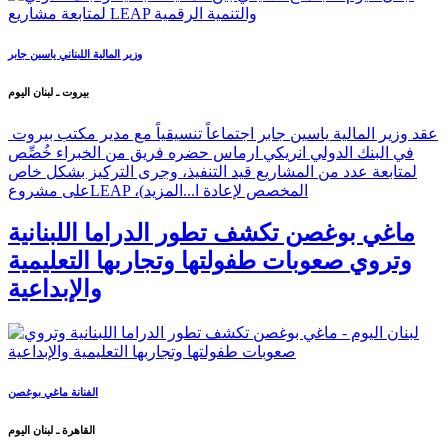
وزير المالية اللبناني ياسين جابر
بيروت ـ لبنان اليوم
عقد وزير المالية ياسين جابر اجتماعاً تنسيقياً مع مدير مكتب بيروت
في البنك الدولي انريكي ارماس حضره فريق من الخبراء خُصِّص
لمتابعة عدد من المشاريع قيد التنفيذ، وجرى التركيز بشكل خاص
على مشروعLEAP ،(المخصص لإعادة ا...
المزيد
ماغي بوغصن تكشف تطور الدراما اللبنانية
وتروي صعوبات طفولتها وتجاربها التعليمية
والإبداعية
الفنانة ماغي بوغصن
القاهرة ـ لبنان اليوم