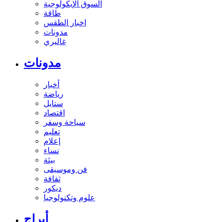
السوق الإيكولوجية
طاقة
اخبار الطقس
مدونات
غاليري
مدونات
أخبار
رياضة
ستايل
اقتصاد
سياحة وسفر
تعليم
إعلام
نساء
بيئة
فن وموسيقى
ثقافة
ديكور
علوم وتكنولوجيا
أبراج