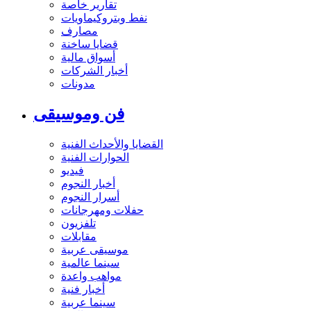
تقارير خاصة
نفط وبتروكيماويات
مصارف
قضايا ساخنة
أسواق مالية
أخبار الشركات
مدونات
فن وموسيقى
القضايا والأحداث الفنية
الحوارات الفنية
فيديو
أخبار النجوم
أسرار النجوم
حفلات ومهرجانات
تلفزيون
مقابلات
موسيقى عربية
سينما عالمية
مواهب واعدة
أخبار فنية
سينما عربية