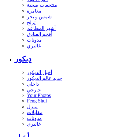
منتجعات صحية
مغامرة
شمس و بحر
تزلج
أشهر المطاعم
أفخم الفنادق
مدونات
غاليري
ديكور
أخبار الديكور
جديد عالم الديكور
داخلي
خارجي
Your Photos
Feng Shui
منزل
مقابلات
مدونات
غاليري