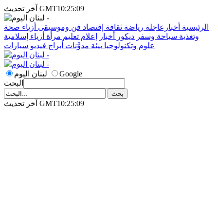
آخر تحديث GMT10:25:09
الرئيسية
أخبارعاجلة
رياضة
ثقافة
إقتصاد
فن وموسيقى
أزياء
صحة
وتغذية
سياحة وسفر
ديكور
أخبار
إعلام
تعليم
مرأة
أزياء إسلامية
علوم وتكنولوجيا
بيئة
مدوَّنات
أبراج
فيديو
سيارات
Google
لبنان اليوم
البحث
آخر تحديث GMT10:25:09