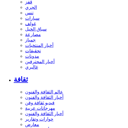
قفز
الجري
تنس
سيارات
غولف
سباق الخيل
مصارعة
جمباز
أخبار المنتخبات
تحقيقات
مدونات
أخبار المحترفين
غاليري
ثقافة
عالم الثقافة والفنون
أخبار الثقافة والفنون
فيديو ثقافة وفن
مهرجانات عربية
أخبار الثقافة والفنون
حوارات وتقارير
معارض