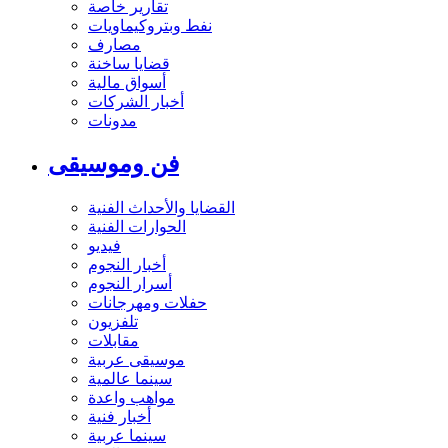
تقارير خاصة
نفط وبتروكيماويات
مصارف
قضايا ساخنة
أسواق مالية
أخبار الشركات
مدونات
فن وموسيقى
القضايا والأحداث الفنية
الحوارات الفنية
فيديو
أخبار النجوم
أسرار النجوم
حفلات ومهرجانات
تلفزيون
مقابلات
موسيقى عربية
سينما عالمية
مواهب واعدة
أخبار فنية
سينما عربية