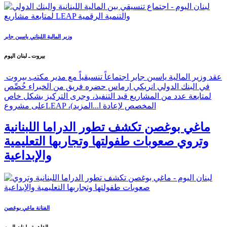
وزير المالية اللبناني ياسين جابر
بيروت ـ لبنان اليوم
عقد وزير المالية ياسين جابر اجتماعاً تنسيقياً مع مدير مكتب بيروت
في البنك الدولي انريكي ارماس حضره فريق من الخبراء خُصِّص
لمتابعة عدد من المشاريع قيد التنفيذ، وجرى التركيز بشكل خاص
على مشروعLEAP ،(المخصص لإعادة ا...
المزيد
ماغي بوغصن تكشف تطور الدراما اللبنانية
وتروي صعوبات طفولتها وتجاربها التعليمية
والإبداعية
الفنانة ماغي بوغصن