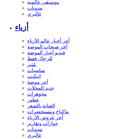
موسيقى عالمية
مدونات
غاليري
أزياء
آخر أخبار عالم الأزياء
آخر صيحات الموضة
فيديو أخبار الموضة
للرجال فقط
مُثير
مناسبات
إتيكيت
آخر موضة
جديد المحلات
مجوهرات
عطور
العناية بالشعر
ماكياج ومستحضرات
أخر عروض الأزياء
حوارات وتقارير
مدونات
غاليري