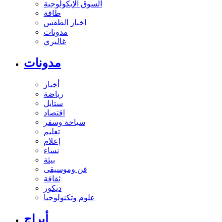
السوق الإيكولوجية
طاقة
اخبار الطقس
مدونات
غاليري
مدونات
أخبار
رياضة
ستايل
اقتصاد
سياحة وسفر
تعليم
إعلام
نساء
بيئة
فن وموسيقى
ثقافة
ديكور
علوم وتكنولوجيا
أبراج