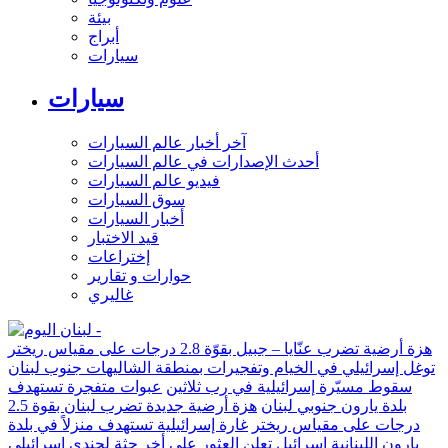
بيئة
أبراج
سيارات
سيارات
آخر أخبار عالم السيارات
أحدث الإصدارات في عالم السيارات
فيديو عالم السيارات
سوق السيارات
أخبار السيارات
قيد الاختبار
إختراعات
حوارات و تقارير
غاليري
هزة أرضية تضرب عنّايا – جبيل بقوّة 2.8 درجات على مقياس ريختر
توغل إسرائيلي في الخيام وتفجيرات بمنطقة الشاليهات جنوب لبنان
سقوط مسيّرة إسرائيلية في رب ثلاثين
عبوات متفجرة تستهدف
بلدة يارون جنوبي لبنان
هزة أرضية جديدة تضرب لبنان بقوة 2.5
درجات على مقياس ريختر
غارة إسرائيلية تستهدف منزلاً في بلدة
يارون اللبنانية
إسرائيل تعلن العثور على أخر جثة لجندي إسرائيلي