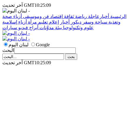
آخر تحديث GMT10:25:09
الرئيسية
أخبارعاجلة
رياضة
ثقافة
إقتصاد
فن وموسيقى
أزياء
صحة
وتغذية
سياحة وسفر
ديكور
أخبار
إعلام
تعليم
مرأة
أزياء إسلامية
علوم وتكنولوجيا
بيئة
مدوَّنات
أبراج
فيديو
سيارات
Google
لبنان اليوم
البحث
آخر تحديث GMT10:25:09