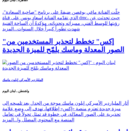
القاهرة ـ لبنان اليوم
حلّت الفنانة ماغي بوغصن ضيفةً على برنامج "صاحبة السعادة"،
الذي تقدّمه الفنانة إسعاد يونس على قناة dmc، حيث تحدثت عن
رؤيتها للوسط الفني، مميزاته وتحدياته، مؤكدةً أن الساحة الفنية
شهدت تطوراً كبيراً خلال السنوات...
المزيد
"إكس" تخطط لتحذير المستخدمين من
الصور المعدلة وماسك يلمّح للميزة الجديدة
الملياردير الأميركي إيلون ماسك
واشنطن ـ لبنان اليوم
أثار الملياردير الأميركي إيلون ماسك موجة من الجدل بعد تلميحه إلى
ميزة جديدة تعتزم منصة «إكس» إطلاقها، تهدف إلى وضع علامة
تحذيرية على الصور المعدّلة، في خطوة قد تمثل تحولاً في تعامل
المنصة مع المحتوى المضلل وا...
المزيد