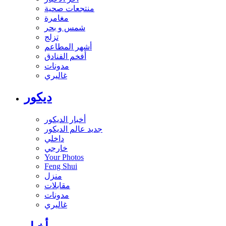
منتجعات صحية
مغامرة
شمس و بحر
تزلج
أشهر المطاعم
أفخم الفنادق
مدونات
غاليري
ديكور
أخبار الديكور
جديد عالم الديكور
داخلي
خارجي
Your Photos
Feng Shui
منزل
مقابلات
مدونات
غاليري