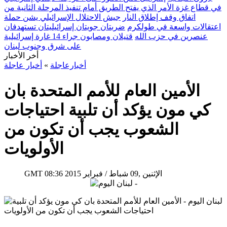
في قطاع غزة الأمر الذي يفتح الطريق أمام تنفيذ المرحلة الثانية من
اتفاق وقف إطلاق النار
جيش الاحتلال الإسرائيلي يشن حملة
اعتقالات واسعة في طولكرم
ضربتان جويتان إسرائيليتان تستهدفان
عنصرين في حزب الله
قتيلان ومصابون جراء 14 غارة إسرائيلية
على شرق وجنوب لبنان
أخر الأخبار
أخبارعاجلة
»
أخبار عاجلة
الأمين العام للأمم المتحدة بان
كي مون يؤكد أن تلبية احتياجات
الشعوب يجب أن تكون من
الأولويات
08:36 2015 الإثنين ,09 شباط / فبراير
GMT