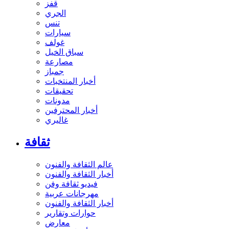
قفز
الجري
تنس
سيارات
غولف
سباق الخيل
مصارعة
جمباز
أخبار المنتخبات
تحقيقات
مدونات
أخبار المحترفين
غاليري
ثقافة
عالم الثقافة والفنون
أخبار الثقافة والفنون
فيديو ثقافة وفن
مهرجانات عربية
أخبار الثقافة والفنون
حوارات وتقارير
معارض