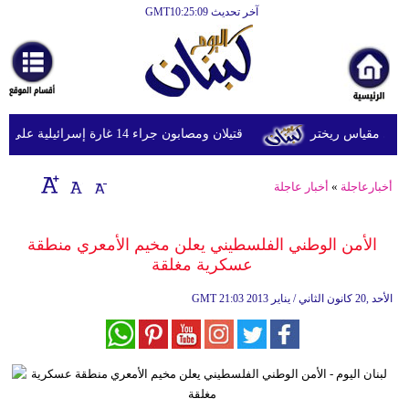
آخر تحديث GMT10:25:09
الرئيسية
أخبارعاجلة
رياضة
قتيلان ومصابون جراء 14 غارة إسرائيلية على شرق وجنوب لبنان
ثقافة
إقتصاد
أخبارعاجلة
»
أخبار عاجلة
فن
الأمن الوطني الفلسطيني يعلن مخيم الأمعري منطقة
وموسيقى
عسكرية مغلقة
أزياء
21:03 2013 الأحد ,20 كانون الثاني / يناير
GMT
صحة
وتغذية
سياحة