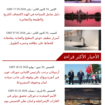
GMT 17:59 2026 الإثنين ,19 كانون الثاني / يناير
دليل شامل للسياحة في الهند لاكتشاف التاريخ
والطبيعة والمغامرة
GMT 07:05 2026 السبت ,10 كانون الثاني / يناير
أسرار تنظيف حوض المطبخ والعناية بملحقاته
للحفاظ على نظافته وعمره الطويل
الأخبار الأكثر قراءة
GMT 18:33 2026 الخميس ,30 تموز / يوليو
أردوغان يرحب بالرئيس اللبناني جوزاف عون
في أنقرة ويؤكد على وقوفه إلى جانب سيادة
لبنان وحقوقه المشروعةً
GMT 01:33 2026 الخميس ,09 إبريل / نيسان
الأمم المتحدة تدعو إلى تحقيق دولي في
الغارات الإسرائيلية و لبنان يعلن الخميس يوم