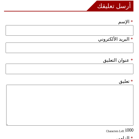
مدوَّنات
أرسل تعليقك
أبراج
*
الإسم
فيديو
*
البريد الألكتروني
سيارات
*
عنوان التعليق
*
تعليق
: Characters Left
*
إلزامي