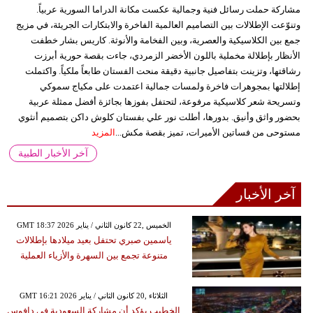
مشاركة حملت رسائل فنية وجمالية عكست مكانة الدراما السورية عربياً.
وتنوّعت الإطلالات بين التصاميم العالمية الفاخرة والابتكارات الجريئة، في مزيج
جمع بين الكلاسيكية والعصرية، وبين الفخامة والأنوثة. كاريس بشار خطفت
الأنظار بإطلالة مخملية باللون الأخضر الزمردي، جاءت بقصة حورية أبرزت
رشاقتها، وتزينت بتفاصيل جانبية دقيقة منحت الفستان طابعاً ملكياً. واكتملت
إطلالتها بمجوهرات فاخرة ولمسات جمالية اعتمدت على مكياج سموكي
وتسريحة شعر كلاسيكية مرفوعة، لتحتفل بفوزها بجائزة أفضل ممثلة عربية
بحضور واثق وأنيق. بدورها، أطلت نور علي بفستان كلوش داكن بتصميم أنثوي
مستوحى من فساتين الأميرات، تميز بقصة مكش...
المزيد
آخر الأخبار الطبية
آخر الأخبار
GMT 18:37 2026 الخميس ,22 كانون الثاني / يناير
ياسمين صبري تحتفل بعيد ميلادها بإطلالات
متنوعة تجمع بين السهرة والأزياء العملية
GMT 16:21 2026 الثلاثاء ,20 كانون الثاني / يناير
الخطيب يؤكد أن مشاركة السعودية في دافوس