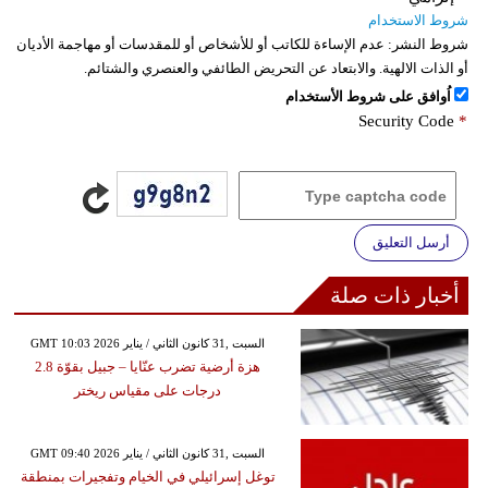
شروط الاستخدام
شروط النشر:
عدم الإساءة للكاتب أو للأشخاص أو للمقدسات أو مهاجمة الأديان
أو الذات الالهية. والابتعاد عن التحريض الطائفي والعنصري والشتائم.
اُوافق على شروط الأستخدام
Security Code
*
أرسل التعليق
أخبار ذات صلة
GMT 10:03 2026 السبت ,31 كانون الثاني / يناير
هزة أرضية تضرب عنّايا – جبيل بقوّة 2.8
درجات على مقياس ريختر
GMT 09:40 2026 السبت ,31 كانون الثاني / يناير
توغل إسرائيلي في الخيام وتفجيرات بمنطقة