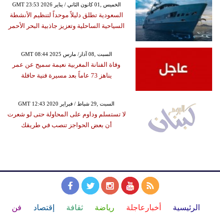
GMT 23:53 2026 الخميس ,01 كانون الثاني / يناير
السعودية تطلق دليلاً موحداً لتنظيم الأنشطة
السياحية الساحلية وتعزيز جاذبية البحر الأحمر
GMT 08:44 2025 السبت ,08 آذار/ مارس
وفاة الفنانة المغربية نعيمة سميح عن عمر
يناهز 73 عاماً بعد مسيرة فنية حافلة
GMT 12:43 2020 السبت ,29 شباط / فبراير
لا تستسلم وداوم على المحاولة حتى لو شعرت
أن بعض الحواجز تنصب في طريقك
الرئيسية
أخبارعاجلة
رياضة
ثقافة
إقتصاد
فن