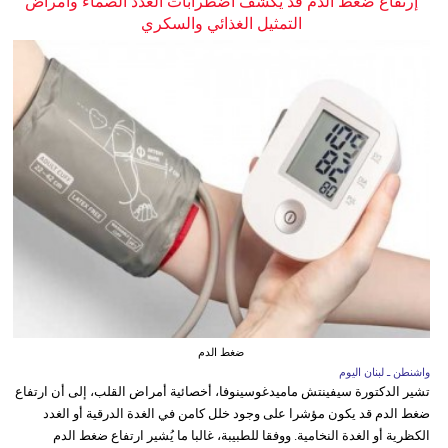
إرتفاع ضغط الدم قد يكشف اضطرابات الغدد الصماء وأمراض
التمثيل الغذائي والسكري
ضغط الدم
واشنطن ـ لبنان اليوم
تشير الدكتورة سيفينتش ماميدغوسينوفا، أخصائية أمراض القلب، إلى أن ارتفاع
ضغط الدم قد يكون مؤشرا على وجود خلل كامن في الغدة الدرقية أو الغدد
الكظرية أو الغدة النخامية. ووفقا للطبيبة، غالبا ما يُشير ارتفاع ضغط الدم