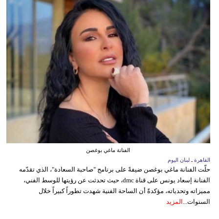
الفنانة ماغي بوغصن
القاهرة ـ لبنان اليوم
حلّت الفنانة ماغي بوغصن ضيفةً على برنامج "صاحبة السعادة"، الذي تقدّمه
الفنانة إسعاد يونس على قناة dmc، حيث تحدثت عن رؤيتها للوسط الفني،
مميزاته وتحدياته، مؤكدةً أن الساحة الفنية شهدت تطوراً كبيراً خلال
السنوات...
المزيد