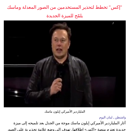
"إكس" تخطط لتحذير المستخدمين من الصور المعدلة وماسك
يلمّح للميزة الجديدة
الملياردير الأميركي إيلون ماسك
واشنطن ـ لبنان اليوم
أثار الملياردير الأميركي إيلون ماسك موجة من الجدل بعد تلميحه إلى ميزة
جديدة تعتزم منصة «إكس» إطلاقها، تهدف إلى وضع علامة تحذيرية على الصور