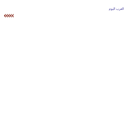
وسفر
العرب اليوم
ديكور
أخبار
إعلام
تعليم
مرأة
أزياء
إسلامية
علوم
وتكنولوجيا
بيئة