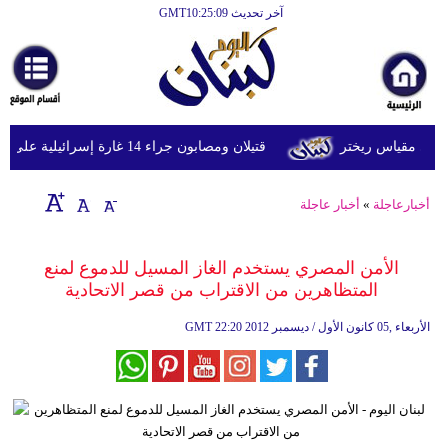
آخر تحديث GMT10:25:09
الرئيسية
أخبارعاجلة
رياضة
قتيلان ومصابون جراء 14 غارة إسرائيلية على شرق وجنوب لبنان
ثقافة
إقتصاد
أخبارعاجلة
»
أخبار عاجلة
فن
الأمن المصري يستخدم الغاز المسيل للدموع لمنع
وموسيقى
المتظاهرين من الاقتراب من قصر الاتحادية
أزياء
22:20 2012 الأربعاء ,05 كانون الأول / ديسمبر
GMT
صحة
وتغذية
سياحة