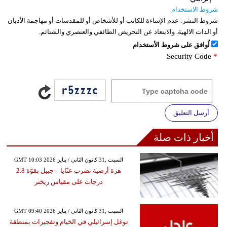
شروط الاستخدام
شروط النشر:
عدم الإساءة للكاتب أو للأشخاص أو للمقدسات أو مهاجمة الأديان
أو الذات الالهية. والابتعاد عن التحريض الطائفي والعنصري والشتائم.
اُوافق على شروط الأستخدام
Security Code
*
أرسل التعليق
أخبار ذات صلة
GMT 10:03 2026 السبت ,31 كانون الثاني / يناير
هزة أرضية تضرب عنّايا – جبيل بقوّة 2.8
درجات على مقياس ريختر
GMT 09:40 2026 السبت ,31 كانون الثاني / يناير
توغل إسرائيلي في الخيام وتفجيرات بمنطقة