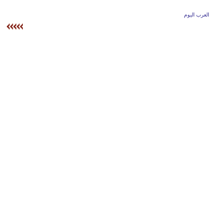
وسفر
العرب اليوم
ديكور
أخبار
إعلام
تعليم
مرأة
أزياء
إسلامية
علوم
وتكنولوجيا
بيئة