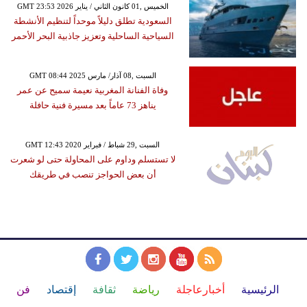
GMT 23:53 2026 الخميس ,01 كانون الثاني / يناير
السعودية تطلق دليلاً موحداً لتنظيم الأنشطة
السياحية الساحلية وتعزيز جاذبية البحر الأحمر
GMT 08:44 2025 السبت ,08 آذار/ مارس
وفاة الفنانة المغربية نعيمة سميح عن عمر
يناهز 73 عاماً بعد مسيرة فنية حافلة
GMT 12:43 2020 السبت ,29 شباط / فبراير
لا تستسلم وداوم على المحاولة حتى لو شعرت
أن بعض الحواجز تنصب في طريقك
الرئيسية
أخبارعاجلة
رياضة
ثقافة
إقتصاد
فن