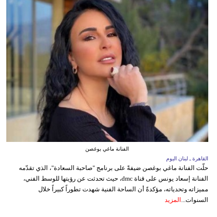
الفنانة ماغي بوغصن
القاهرة ـ لبنان اليوم
حلّت الفنانة ماغي بوغصن ضيفةً على برنامج "صاحبة السعادة"، الذي تقدّمه
الفنانة إسعاد يونس على قناة dmc، حيث تحدثت عن رؤيتها للوسط الفني،
مميزاته وتحدياته، مؤكدةً أن الساحة الفنية شهدت تطوراً كبيراً خلال
السنوات...
المزيد