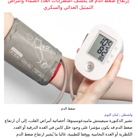
إرتفاع ضغط الدم قد يكشف اضطرابات الغدد الصماء وأمراض
التمثيل الغذائي والسكري
ضغط الدم
واشنطن ـ لبنان اليوم
تشير الدكتورة سيفينتش ماميدغوسينوفا، أخصائية أمراض القلب، إلى أن ارتفاع
ضغط الدم قد يكون مؤشرا على وجود خلل كامن في الغدة الدرقية أو الغدد
الكظرية أو الغدة النخامية. ووفقا للطبيبة، غالبا ما يُشير ارتفاع ضغط الدم