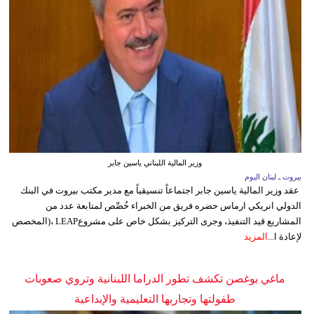
وزير المالية اللبناني ياسين جابر
بيروت ـ لبنان اليوم
عقد وزير المالية ياسين جابر اجتماعاً تنسيقياً مع مدير مكتب بيروت في البنك
الدولي انريكي ارماس حضره فريق من الخبراء خُصِّص لمتابعة عدد من
المشاريع قيد التنفيذ، وجرى التركيز بشكل خاص على مشروعLEAP ،(المخصص
لإعادة ا...
المزيد
ماغي بوغصن تكشف تطور الدراما اللبنانية وتروي صعوبات
طفولتها وتجاربها التعليمية والإبداعية