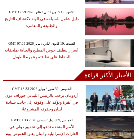
GMT 17:59 2026 الإثنين ,19 كانون الثاني / يناير
دليل شامل للسياحة في الهند لاكتشاف التاريخ
والطبيعة والمغامرة
GMT 07:05 2026 السبت ,10 كانون الثاني / يناير
أسرار تنظيف حوض المطبخ والعناية بملحقاته
للحفاظ على نظافته وعمره الطويل
الأخبار الأكثر قراءة
GMT 18:33 2026 الخميس ,30 تموز / يوليو
أردوغان يرحب بالرئيس اللبناني جوزاف عون
في أنقرة ويؤكد على وقوفه إلى جانب سيادة
لبنان وحقوقه المشروعةً
GMT 01:33 2026 الخميس ,09 إبريل / نيسان
الأمم المتحدة تدعو إلى تحقيق دولي في
الغارات الإسرائيلية و لبنان يعلن الخميس يوم