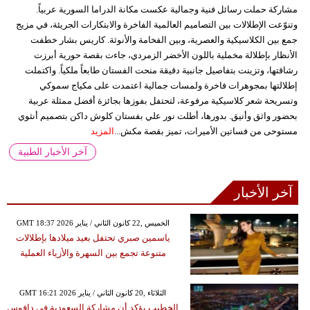
مشاركة حملت رسائل فنية وجمالية عكست مكانة الدراما السورية عربياً.
وتنوّعت الإطلالات بين التصاميم العالمية الفاخرة والابتكارات الجريئة، في مزيج
جمع بين الكلاسيكية والعصرية، وبين الفخامة والأنوثة. كاريس بشار خطفت
الأنظار بإطلالة مخملية باللون الأخضر الزمردي، جاءت بقصة حورية أبرزت
رشاقتها، وتزينت بتفاصيل جانبية دقيقة منحت الفستان طابعاً ملكياً. واكتملت
إطلالتها بمجوهرات فاخرة ولمسات جمالية اعتمدت على مكياج سموكي
وتسريحة شعر كلاسيكية مرفوعة، لتحتفل بفوزها بجائزة أفضل ممثلة عربية
بحضور واثق وأنيق. بدورها، أطلت نور علي بفستان كلوش داكن بتصميم أنثوي
مستوحى من فساتين الأميرات، تميز بقصة مكش...
المزيد
آخر الأخبار الطبية
آخر الأخبار
GMT 18:37 2026 الخميس ,22 كانون الثاني / يناير
ياسمين صبري تحتفل بعيد ميلادها بإطلالات
متنوعة تجمع بين السهرة والأزياء العملية
GMT 16:21 2026 الثلاثاء ,20 كانون الثاني / يناير
الخطيب يؤكد أن مشاركة السعودية في دافوس