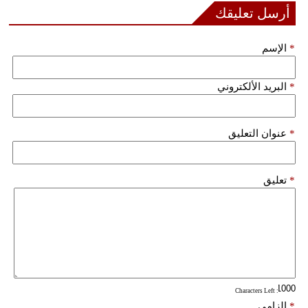
مدوَّنات
أرسل تعليقك
أبراج
*
الإسم
فيديو
*
البريد الألكتروني
سيارات
*
عنوان التعليق
*
تعليق
: Characters Left
*
إلزامي