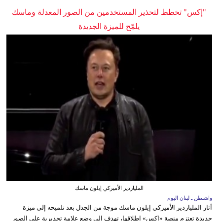
"إكس" تخطط لتحذير المستخدمين من الصور المعدلة وماسك
يلمّح للميزة الجديدة
الملياردير الأميركي إيلون ماسك
واشنطن ـ لبنان اليوم
أثار الملياردير الأميركي إيلون ماسك موجة من الجدل بعد تلميحه إلى ميزة
جديدة تعتزم منصة «إكس» إطلاقها، تهدف إلى وضع علامة تحذيرية على الصور