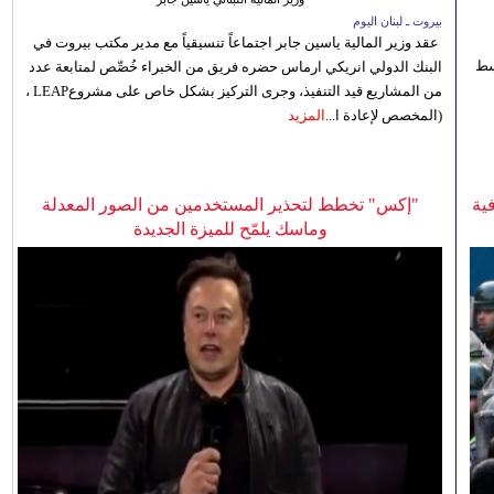
بيروت ـ لبنان اليوم
عقد وزير المالية ياسين جابر اجتماعاً تنسيقياً مع مدير مكتب بيروت في
 للوسط
البنك الدولي انريكي ارماس حضره فريق من الخبراء خُصِّص لمتابعة عدد
من المشاريع قيد التنفيذ، وجرى التركيز بشكل خاص على مشروعLEAP ،
(المخصص لإعادة ا...
المزيد
ية
"إكس" تخطط لتحذير المستخدمين من الصور المعدلة
وماسك يلمّح للميزة الجديدة