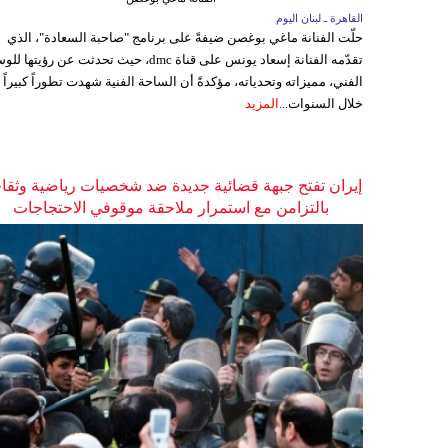
القاهرة ـ لبنان اليوم
حلّت الفنانة ماغي بوغصن ضيفةً على برنامج "صاحبة السعادة"، الذي
تقدّمه الفنانة إسعاد يونس على قناة dmc، حيث تحدثت عن رؤيتها
الفني، مميزاته وتحدياته، مؤكدةً أن الساحة الفنية شهدت تطوراً كبيراً
خلال السنوات...
المزيد
إيران تفتح جبهة قضائية جديدة ضد شخصيات رياضية وثقاف
بالتزامن مع استمرار ملاحقة موقوفي الاحتجاجات