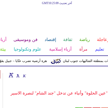
آخر تحديث GMT10:25:09
عاجلة
رياضة
ثقافة
إقتصاد
فن وموسيقى
أزياء
تعليم
مرأة
أزياء إسلامية
علوم وتكنولوجيا
بيئة
ة الشاليهات جنوب لبنان
هزة أرضية تضرب عنّايا – جبيل بقوّة 2.8 درجات على مقياس ريختر
عين الحلوة" وأنباء عن تدخل "جند الشام" لنصرة الاسير