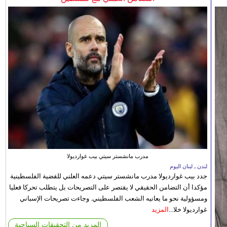
مدرب مانشستر سيتي بيب غوارديولا
لندن ـ لبنان اليوم
جدد بيب غوارديولا مدرب مانشستر سيتي دعمه العلني للقضية الفلسطينية
مؤكدا أن التضامن الحقيقي لا يقتصر على التصريحات بل يتطلب تحركا فعليا
ومسؤولية نحو ما يعانيه الشعب الفلسطيني. وجاءت تصريحات الإسباني
غوارديولا خلا...
المزيد
المزيد من التحقيقات السياحية