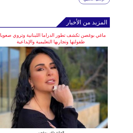
المزيد من الأخبار
ماغي بوغصن تكشف تطور الدراما اللبنانية وتروي صعوب
طفولتها وتجاربها التعليمية والإبداعية
الفنانة ماغي بوغصن