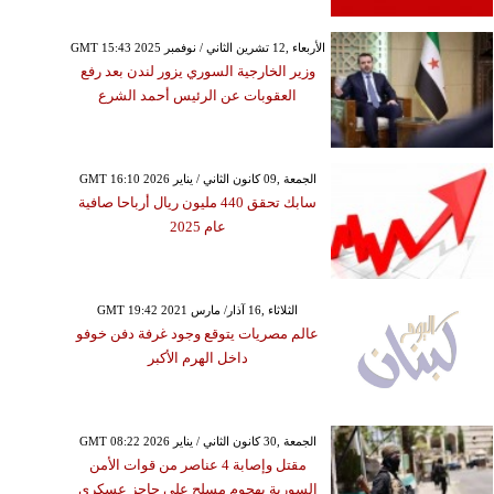
GMT 15:43 2025 الأربعاء ,12 تشرين الثاني / نوفمبر
وزير الخارجية السوري يزور لندن بعد رفع
العقوبات عن الرئيس أحمد الشرع
GMT 16:10 2026 الجمعة ,09 كانون الثاني / يناير
سابك تحقق 440 مليون ريال أرباحا صافية
عام 2025
GMT 19:42 2021 الثلاثاء ,16 آذار/ مارس
عالم مصريات يتوقع وجود غرفة دفن خوفو
داخل الهرم الأكبر
GMT 08:22 2026 الجمعة ,30 كانون الثاني / يناير
مقتل وإصابة 4 عناصر من قوات الأمن
السورية بهجوم مسلح على حاجز عسكري