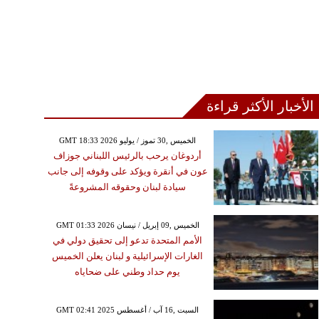
الأخبار الأكثر قراءة
GMT 18:33 2026 الخميس ,30 تموز / يوليو
أردوغان يرحب بالرئيس اللبناني جوزاف
عون في أنقرة ويؤكد على وقوفه إلى جانب
سيادة لبنان وحقوقه المشروعةً
GMT 01:33 2026 الخميس ,09 إبريل / نيسان
الأمم المتحدة تدعو إلى تحقيق دولي في
الغارات الإسرائيلية و لبنان يعلن الخميس
يوم حداد وطني على ضحاياه
GMT 02:41 2025 السبت ,16 آب / أغسطس