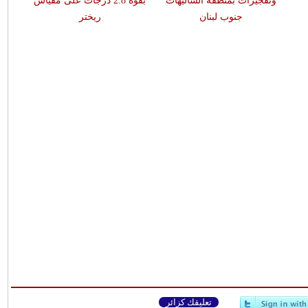
وتفجيرات بمنطقة الشاليهات
بقوّة 2.8 درجات على مقياس
جنوب لبنان
ريختر
تعليقك كزائر