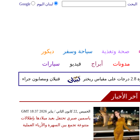
البحث
لبنان اليوم
Google
صحة وتغذية
سياحة وسفر
ديكور
مدونات
أبراج
فيديو
سيارات
قتيلان ومصابون جراء 14 غارة إسرائيلية على شرق وجنوب لبنان
آخر الأخبار
GMT 18:37 2026 الخميس ,22 كانون الثاني / يناير
ياسمين صبري تحتفل بعيد ميلادها بإطلالات
متنوعة تجمع بين السهرة والأزياء العملية