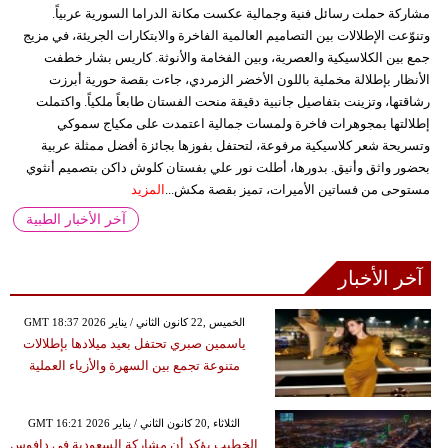
مشاركة حملت رسائل فنية وجمالية عكست مكانة الدراما السورية عربياً.
وتنوّعت الإطلالات بين التصاميم العالمية الفاخرة والابتكارات الجريئة، في مزيج
جمع بين الكلاسيكية والعصرية، وبين الفخامة والأنوثة. كاريس بشار خطفت
الأنظار بإطلالة مخملية باللون الأخضر الزمردي، جاءت بقصة حورية أبرزت
رشاقتها، وتزينت بتفاصيل جانبية دقيقة منحت الفستان طابعاً ملكياً. واكتملت
إطلالتها بمجوهرات فاخرة ولمسات جمالية اعتمدت على مكياج سموكي
وتسريحة شعر كلاسيكية مرفوعة، لتحتفل بفوزها بجائزة أفضل ممثلة عربية
بحضور واثق وأنيق. بدورها، أطلت نور علي بفستان كلوش داكن بتصميم أنثوي
مستوحى من فساتين الأميرات، تميز بقصة مكش...
المزيد
آخر الأخبار الطبية
آخر الأخبار
GMT 18:37 2026 الخميس ,22 كانون الثاني / يناير
ياسمين صبري تحتفل بعيد ميلادها بإطلالات
متنوعة تجمع بين السهرة والأزياء العملية
GMT 16:21 2026 الثلاثاء ,20 كانون الثاني / يناير
الخطيب يؤكد أن مشاركة السعودية في دافوس