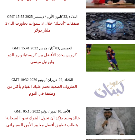
GMT 15:55 2025 الثلاثاء ,23 كانون الأول / ديسمبر
صفقات "أديبك" خلال 3 سنوات تجاوزت الـ 27
مليار دولار
GMT 15:41 2022 الخميس ,03 آذار/ مارس
كروس يحدد الأفضل بين كريستيانو رونالدو
وليونيل ميسي
GMT 10:32 2020 الثلاثاء ,02 حزيران / يونيو
الظروف الصعبة تحتم عليك القيام بأكثر من
وظيفة في اليوم
GMT 05:16 2022 الأحد ,10 تموز / يوليو
خالد وحيد يؤكد أن تحول البنوك نحو "السحابة"
يتطلب تطبيق أفضل معايير الأمن السيبراني