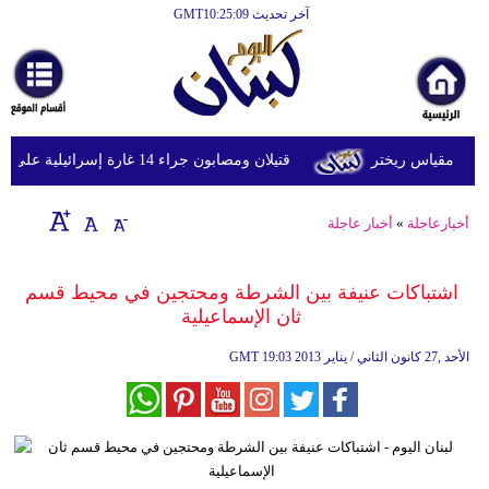
آخر تحديث GMT10:25:09
الرئيسية
أخبارعاجلة
رياضة
قتيلان ومصابون جراء 14 غارة إسرائيلية على شرق وجنوب لبنان
ثقافة
إقتصاد
أخبارعاجلة
»
أخبار عاجلة
فن
اشتباكات عنيفة بين الشرطة ومحتجين في محيط قسم
وموسيقى
ثان الإسماعيلية
أزياء
19:03 2013 الأحد ,27 كانون الثاني / يناير
GMT
صحة
وتغذية
سياحة