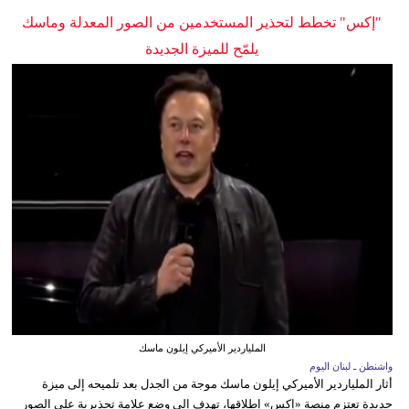
"إكس" تخطط لتحذير المستخدمين من الصور المعدلة وماسك
يلمّح للميزة الجديدة
الملياردير الأميركي إيلون ماسك
واشنطن ـ لبنان اليوم
أثار الملياردير الأميركي إيلون ماسك موجة من الجدل بعد تلميحه إلى ميزة
جديدة تعتزم منصة «إكس» إطلاقها، تهدف إلى وضع علامة تحذيرية على الصور