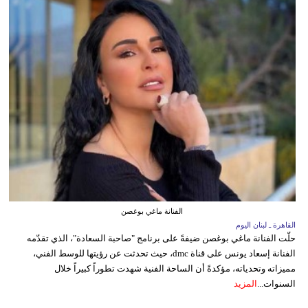
الفنانة ماغي بوغصن
القاهرة ـ لبنان اليوم
حلّت الفنانة ماغي بوغصن ضيفةً على برنامج "صاحبة السعادة"، الذي تقدّمه
الفنانة إسعاد يونس على قناة dmc، حيث تحدثت عن رؤيتها للوسط الفني،
مميزاته وتحدياته، مؤكدةً أن الساحة الفنية شهدت تطوراً كبيراً خلال
السنوات...
المزيد