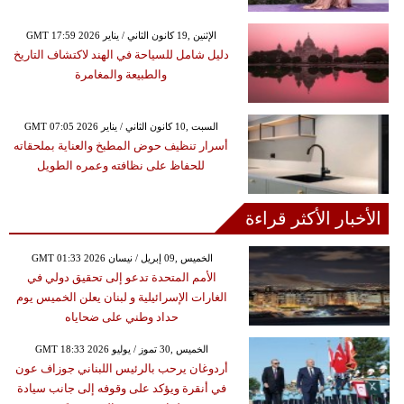
GMT 17:59 2026 الإثنين ,19 كانون الثاني / يناير
دليل شامل للسياحة في الهند لاكتشاف التاريخ
والطبيعة والمغامرة
GMT 07:05 2026 السبت ,10 كانون الثاني / يناير
أسرار تنظيف حوض المطبخ والعناية بملحقاته
للحفاظ على نظافته وعمره الطويل
الأخبار الأكثر قراءة
GMT 01:33 2026 الخميس ,09 إبريل / نيسان
الأمم المتحدة تدعو إلى تحقيق دولي في
الغارات الإسرائيلية و لبنان يعلن الخميس يوم
حداد وطني على ضحاياه
GMT 18:33 2026 الخميس ,30 تموز / يوليو
أردوغان يرحب بالرئيس اللبناني جوزاف عون
في أنقرة ويؤكد على وقوفه إلى جانب سيادة