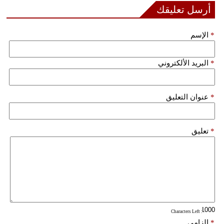
مدوَّنات
أرسل تعليقك
أبراج
*
الإسم
فيديو
*
البريد الألكتروني
سيارات
*
عنوان التعليق
*
تعليق
: Characters Left
*
إلزامي