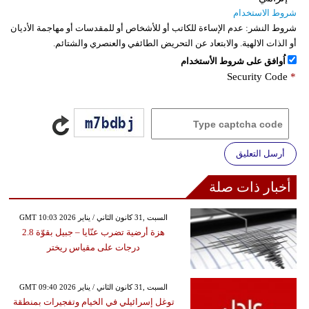
شروط الاستخدام
شروط النشر:
عدم الإساءة للكاتب أو للأشخاص أو للمقدسات أو مهاجمة الأديان
أو الذات الالهية. والابتعاد عن التحريض الطائفي والعنصري والشتائم.
اُوافق على شروط الأستخدام
Security Code
*
أرسل التعليق
أخبار ذات صلة
GMT 10:03 2026 السبت ,31 كانون الثاني / يناير
هزة أرضية تضرب عنّايا – جبيل بقوّة 2.8
درجات على مقياس ريختر
GMT 09:40 2026 السبت ,31 كانون الثاني / يناير
توغل إسرائيلي في الخيام وتفجيرات بمنطقة