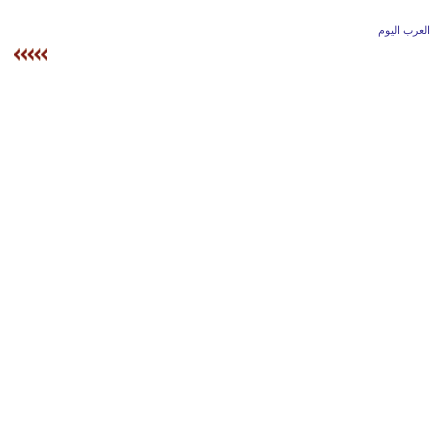
وسفر
العرب اليوم
ديكور
أخبار
إعلام
تعليم
مرأة
أزياء
إسلامية
علوم
وتكنولوجيا
بيئة