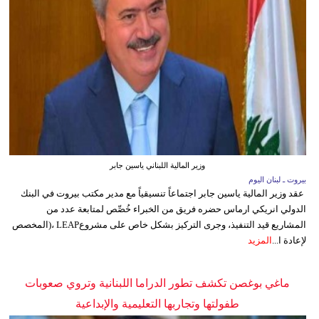
وزير المالية اللبناني ياسين جابر
بيروت ـ لبنان اليوم
عقد وزير المالية ياسين جابر اجتماعاً تنسيقياً مع مدير مكتب بيروت في البنك
الدولي انريكي ارماس حضره فريق من الخبراء خُصِّص لمتابعة عدد من
المشاريع قيد التنفيذ، وجرى التركيز بشكل خاص على مشروعLEAP ،(المخصص
لإعادة ا...
المزيد
ماغي بوغصن تكشف تطور الدراما اللبنانية وتروي صعوبات
طفولتها وتجاربها التعليمية والإبداعية