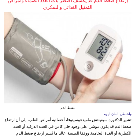
إرتفاع ضغط الدم قد يكشف اضطرابات الغدد الصماء وأمراض
التمثيل الغذائي والسكري
ضغط الدم
واشنطن ـ لبنان اليوم
تشير الدكتورة سيفينتش ماميدغوسينوفا، أخصائية أمراض القلب، إلى أن ارتفاع
ضغط الدم قد يكون مؤشرا على وجود خلل كامن في الغدة الدرقية أو الغدد
الكظرية أو الغدة النخامية. ووفقا للطبيبة، غالبا ما يُشير ارتفاع ضغط الدم