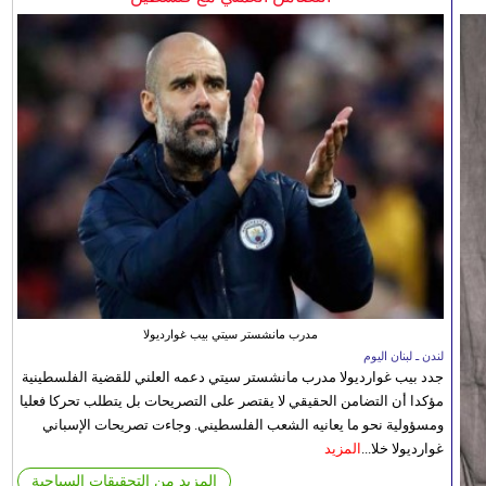
مدرب مانشستر سيتي بيب غوارديولا
لندن ـ لبنان اليوم
جدد بيب غوارديولا مدرب مانشستر سيتي دعمه العلني للقضية الفلسطينية
مؤكدا أن التضامن الحقيقي لا يقتصر على التصريحات بل يتطلب تحركا فعليا
ومسؤولية نحو ما يعانيه الشعب الفلسطيني. وجاءت تصريحات الإسباني
غوارديولا خلا...
المزيد
المزيد من التحقيقات السياحية