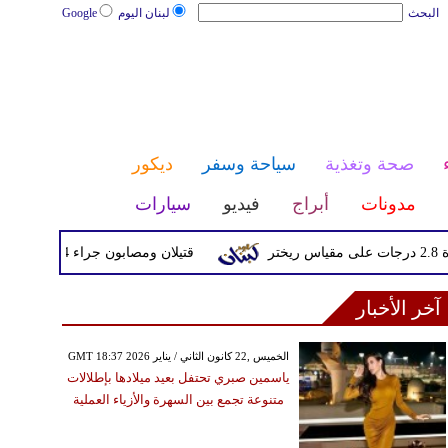
البحث
لبنان اليوم
Google
صحة وتغذية
سياحة وسفر
ديكور
مدونات
أبراج
فيديو
سيارات
قتيلان ومصابون جراء 14 غارة إسرائيلية على شرق وجنوب لبنان
آخر الأخبار
GMT 18:37 2026 الخميس ,22 كانون الثاني / يناير
ياسمين صبري تحتفل بعيد ميلادها بإطلالات
متنوعة تجمع بين السهرة والأزياء العملية