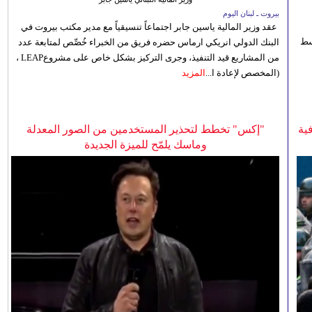
بيروت ـ لبنان اليوم
عقد وزير المالية ياسين جابر اجتماعاً تنسيقياً مع مدير مكتب بيروت في
 للوسط
البنك الدولي انريكي ارماس حضره فريق من الخبراء خُصِّص لمتابعة عدد
من المشاريع قيد التنفيذ، وجرى التركيز بشكل خاص على مشروعLEAP ،
(المخصص لإعادة ا...
المزيد
ية
"إكس" تخطط لتحذير المستخدمين من الصور المعدلة
وماسك يلمّح للميزة الجديدة