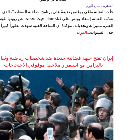
القاهرة ـ لبنان اليوم
حلّت الفنانة ماغي بوغصن ضيفةً على برنامج "صاحبة السعادة"، الذي
تقدّمه الفنانة إسعاد يونس على قناة dmc، حيث تحدثت عن رؤيتها
الفني، مميزاته وتحدياته، مؤكدةً أن الساحة الفنية شهدت تطوراً كبيراً
خلال السنوات...
المزيد
إيران تفتح جبهة قضائية جديدة ضد شخصيات رياضية وثقاف
بالتزامن مع استمرار ملاحقة موقوفي الاحتجاجات