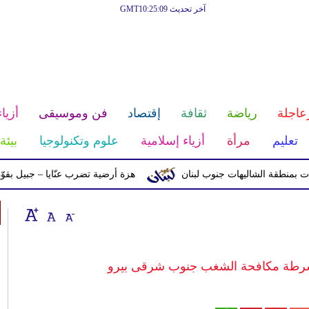
آخر تحديث GMT10:25:09
عاجلة
رياضة
ثقافة
إقتصاد
فن وموسيقى
أزياء
تعليم
مرأة
أزياء إسلامية
علوم وتكنولوجيا
بيئة
ة الشاليهات جنوب لبنان
هزة أرضية تضرب عنّايا – جبيل بقوّة 2.8 درجات على مقياس ريختر
شرطة مكافحة الشغب جنوب شرقى بيرو