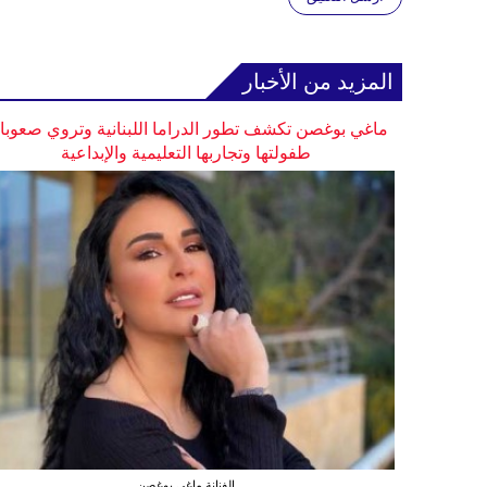
المزيد من الأخبار
ماغي بوغصن تكشف تطور الدراما اللبنانية وتروي صعوب
طفولتها وتجاربها التعليمية والإبداعية
الفنانة ماغي بوغصن