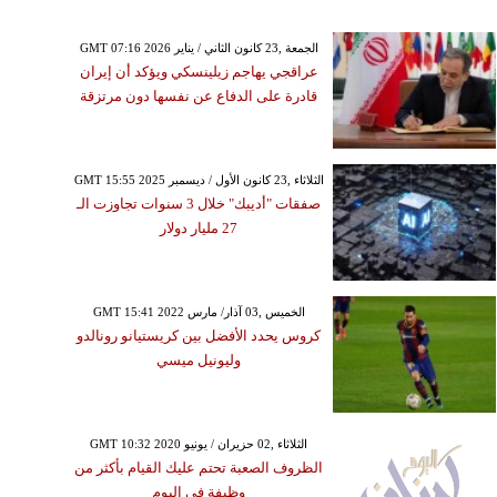
GMT 07:16 2026 الجمعة ,23 كانون الثاني / يناير
عراقجي يهاجم زيلينسكي ويؤكد أن إيران
قادرة على الدفاع عن نفسها دون مرتزقة
GMT 15:55 2025 الثلاثاء ,23 كانون الأول / ديسمبر
صفقات "أديبك" خلال 3 سنوات تجاوزت الـ
27 مليار دولار
GMT 15:41 2022 الخميس ,03 آذار/ مارس
كروس يحدد الأفضل بين كريستيانو رونالدو
وليونيل ميسي
GMT 10:32 2020 الثلاثاء ,02 حزيران / يونيو
الظروف الصعبة تحتم عليك القيام بأكثر من
وظيفة في اليوم