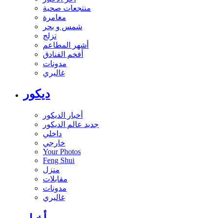
منتجعات صحية
مغامرة
شمس و بحر
تزلج
أشهر المطاعم
أفخم الفنادق
مدونات
غاليري
ديكور
أخبار الديكور
جديد عالم الديكور
داخلي
خارجي
Your Photos
Feng Shui
منزل
مقابلات
مدونات
غاليري