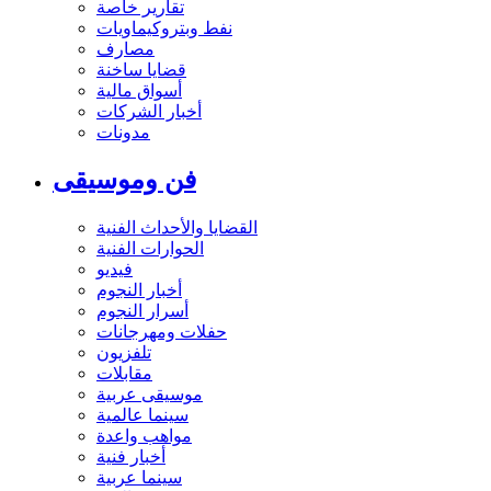
تقارير خاصة
نفط وبتروكيماويات
مصارف
قضايا ساخنة
أسواق مالية
أخبار الشركات
مدونات
فن وموسيقى
القضايا والأحداث الفنية
الحوارات الفنية
فيديو
أخبار النجوم
أسرار النجوم
حفلات ومهرجانات
تلفزيون
مقابلات
موسيقى عربية
سينما عالمية
مواهب واعدة
أخبار فنية
سينما عربية