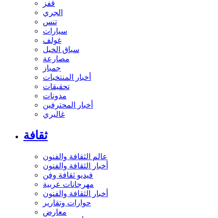
قفز
الجري
تنس
سيارات
غولف
سباق الخيل
مصارعة
جمباز
أخبار المنتخبات
تحقيقات
مدونات
أخبار المحترفين
غاليري
ثقافة
عالم الثقافة والفنون
أخبار الثقافة والفنون
فيديو ثقافة وفن
مهرجانات عربية
أخبار الثقافة والفنون
حوارات وتقارير
معارض