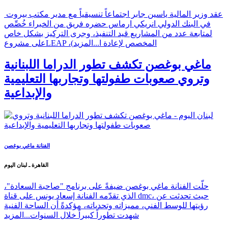
عقد وزير المالية ياسين جابر اجتماعاً تنسيقياً مع مدير مكتب بيروت
في البنك الدولي انريكي ارماس حضره فريق من الخبراء خُصِّص
لمتابعة عدد من المشاريع قيد التنفيذ، وجرى التركيز بشكل خاص
على مشروعLEAP ،(المخصص لإعادة ا...
المزيد
ماغي بوغصن تكشف تطور الدراما اللبنانية
وتروي صعوبات طفولتها وتجاربها التعليمية
والإبداعية
الفنانة ماغي بوغصن
القاهرة ـ لبنان اليوم
حلّت الفنانة ماغي بوغصن ضيفةً على برنامج "صاحبة السعادة"،
الذي تقدّمه الفنانة إسعاد يونس على قناة dmc، حيث تحدثت عن
رؤيتها للوسط الفني، مميزاته وتحدياته، مؤكدةً أن الساحة الفنية
شهدت تطوراً كبيراً خلال السنوات...
المزيد