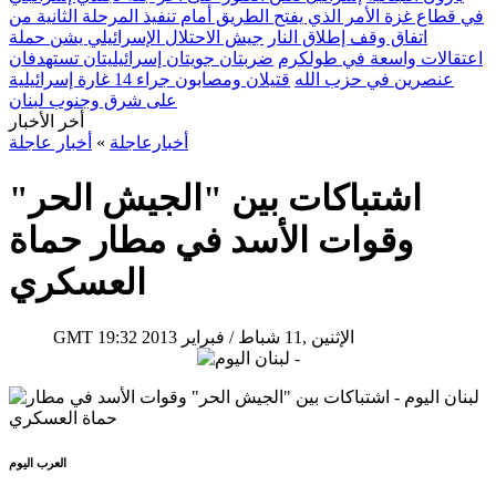
في قطاع غزة الأمر الذي يفتح الطريق أمام تنفيذ المرحلة الثانية من
اتفاق وقف إطلاق النار
جيش الاحتلال الإسرائيلي يشن حملة
اعتقالات واسعة في طولكرم
ضربتان جويتان إسرائيليتان تستهدفان
عنصرين في حزب الله
قتيلان ومصابون جراء 14 غارة إسرائيلية
على شرق وجنوب لبنان
أخر الأخبار
أخبارعاجلة
»
أخبار عاجلة
اشتباكات بين "الجيش الحر"
وقوات الأسد في مطار حماة
العسكري
19:32 2013 الإثنين ,11 شباط / فبراير
GMT
العرب اليوم