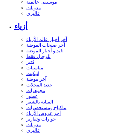
موسيقى عالمية
مدونات
غاليري
أزياء
آخر أخبار عالم الأزياء
آخر صيحات الموضة
فيديو أخبار الموضة
للرجال فقط
مُثير
مناسبات
إتيكيت
آخر موضة
جديد المحلات
مجوهرات
عطور
العناية بالشعر
ماكياج ومستحضرات
أخر عروض الأزياء
حوارات وتقارير
مدونات
غاليري