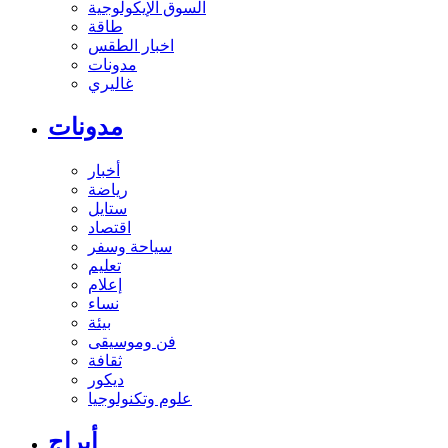
السوق الإيكولوجية
طاقة
اخبار الطقس
مدونات
غاليري
مدونات
أخبار
رياضة
ستايل
اقتصاد
سياحة وسفر
تعليم
إعلام
نساء
بيئة
فن وموسيقى
ثقافة
ديكور
علوم وتكنولوجيا
أبراج