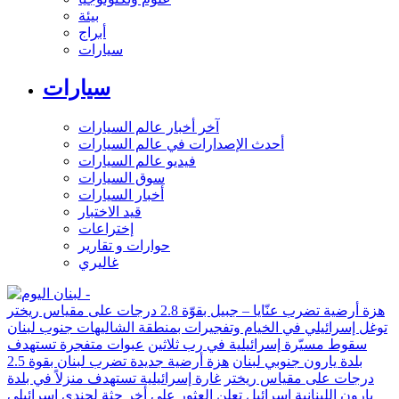
بيئة
أبراج
سيارات
سيارات
آخر أخبار عالم السيارات
أحدث الإصدارات في عالم السيارات
فيديو عالم السيارات
سوق السيارات
أخبار السيارات
قيد الاختبار
إختراعات
حوارات و تقارير
غاليري
هزة أرضية تضرب عنّايا – جبيل بقوّة 2.8 درجات على مقياس ريختر
توغل إسرائيلي في الخيام وتفجيرات بمنطقة الشاليهات جنوب لبنان
سقوط مسيّرة إسرائيلية في رب ثلاثين
عبوات متفجرة تستهدف
بلدة يارون جنوبي لبنان
هزة أرضية جديدة تضرب لبنان بقوة 2.5
درجات على مقياس ريختر
غارة إسرائيلية تستهدف منزلاً في بلدة
يارون اللبنانية
إسرائيل تعلن العثور على أخر جثة لجندي إسرائيلي