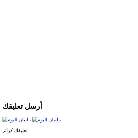
أرسل تعليقك
تعليقك كزائر