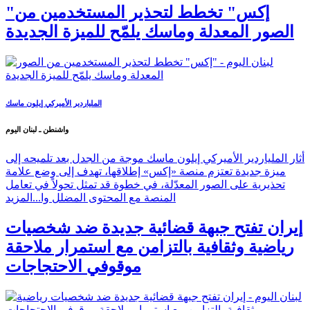
"إكس" تخطط لتحذير المستخدمين من
الصور المعدلة وماسك يلمّح للميزة الجديدة
الملياردير الأميركي إيلون ماسك
واشنطن ـ لبنان اليوم
أثار الملياردير الأميركي إيلون ماسك موجة من الجدل بعد تلميحه إلى
ميزة جديدة تعتزم منصة «إكس» إطلاقها، تهدف إلى وضع علامة
تحذيرية على الصور المعدّلة، في خطوة قد تمثل تحولاً في تعامل
المنصة مع المحتوى المضلل وا...
المزيد
إيران تفتح جبهة قضائية جديدة ضد شخصيات
رياضية وثقافية بالتزامن مع استمرار ملاحقة
موقوفي الاحتجاجات