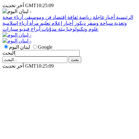
آخر تحديث GMT10:25:09
الرئيسية
أخبارعاجلة
رياضة
ثقافة
إقتصاد
فن وموسيقى
أزياء
صحة
وتغذية
سياحة وسفر
ديكور
أخبار
إعلام
تعليم
مرأة
أزياء إسلامية
علوم وتكنولوجيا
بيئة
مدوَّنات
أبراج
فيديو
سيارات
Google
لبنان اليوم
البحث
آخر تحديث GMT10:25:09