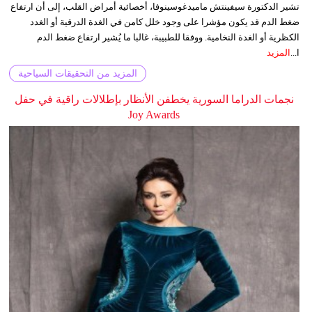
تشير الدكتورة سيفينتش ماميدغوسينوفا، أخصائية أمراض القلب، إلى أن ارتفاع
ضغط الدم قد يكون مؤشرا على وجود خلل كامن في الغدة الدرقية أو الغدد
الكظرية أو الغدة النخامية. ووفقا للطبيبة، غالبا ما يُشير ارتفاع ضغط الدم
ا...
المزيد
المزيد من التحقيقات السياحية
نجمات الدراما السورية يخطفن الأنظار بإطلالات راقية في حفل
Joy Awards