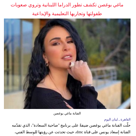
ماغي بوغصن تكشف تطور الدراما اللبنانية وتروي صعوبات
طفولتها وتجاربها التعليمية والإبداعية
الفنانة ماغي بوغصن
القاهرة ـ لبنان اليوم
حلّت الفنانة ماغي بوغصن ضيفةً على برنامج "صاحبة السعادة"، الذي تقدّمه
الفنانة إسعاد يونس على قناة dmc، حيث تحدثت عن رؤيتها للوسط الفني،