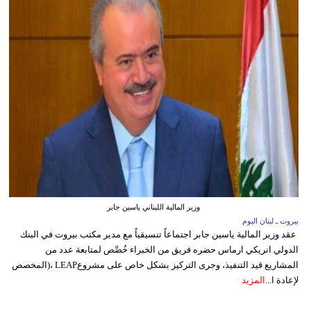
وزير المالية اللبناني ياسين جابر
بيروت ـ لبنان اليوم
عقد وزير المالية ياسين جابر اجتماعاً تنسيقياً مع مدير مكتب بيروت في البنك
الدولي انريكي ارماس حضره فريق من الخبراء خُصِّص لمتابعة عدد من
المشاريع قيد التنفيذ، وجرى التركيز بشكل خاص على مشروعLEAP ،(المخصص
لإعادة ا...
المزيد