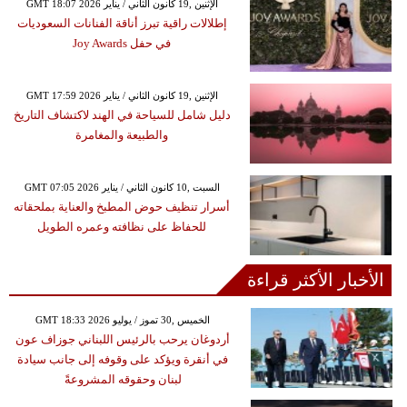
GMT 18:07 2026 الإثنين ,19 كانون الثاني / يناير
إطلالات راقية تبرز أناقة الفنانات السعوديات
في حفل Joy Awards
GMT 17:59 2026 الإثنين ,19 كانون الثاني / يناير
دليل شامل للسياحة في الهند لاكتشاف التاريخ
والطبيعة والمغامرة
GMT 07:05 2026 السبت ,10 كانون الثاني / يناير
أسرار تنظيف حوض المطبخ والعناية بملحقاته
للحفاظ على نظافته وعمره الطويل
الأخبار الأكثر قراءة
GMT 18:33 2026 الخميس ,30 تموز / يوليو
أردوغان يرحب بالرئيس اللبناني جوزاف عون
في أنقرة ويؤكد على وقوفه إلى جانب سيادة
لبنان وحقوقه المشروعةً