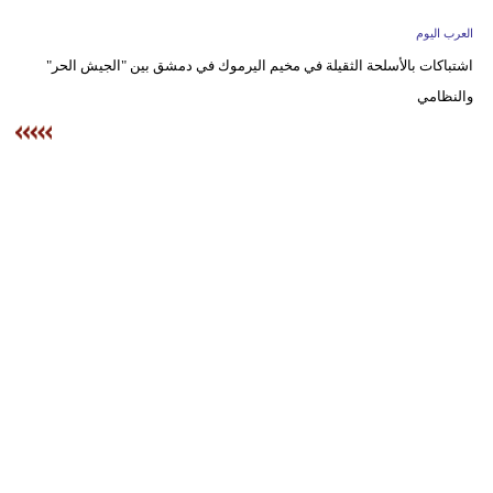
وسفر
العرب اليوم
ديكور
اشتباكات بالأسلحة الثقيلة في مخيم اليرموك في دمشق بين "الجيش الحر"
والنظامي‏
أخبار
إعلام
تعليم
مرأة
أزياء
إسلامية
علوم
وتكنولوجيا
بيئة