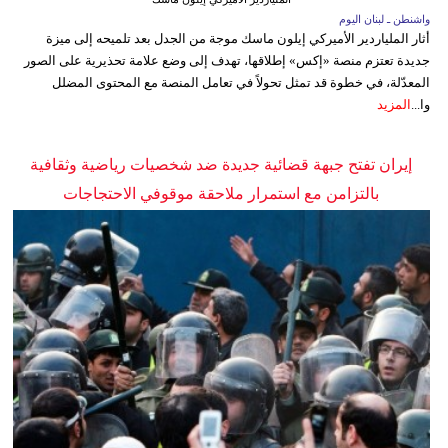
واشنطن ـ لبنان اليوم
أثار الملياردير الأميركي إيلون ماسك موجة من الجدل بعد تلميحه إلى ميزة
جديدة تعتزم منصة «إكس» إطلاقها، تهدف إلى وضع علامة تحذيرية على الصور
المعدّلة، في خطوة قد تمثل تحولاً في تعامل المنصة مع المحتوى المضلل
وا...
المزيد
إيران تفتح جبهة قضائية جديدة ضد شخصيات رياضية وثقافية
بالتزامن مع استمرار ملاحقة موقوفي الاحتجاجات