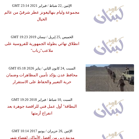
GMT 23:14 2021 الإثنين ,22 شباط / فبراير
مجموعة وليام بنهاليغونز عطر شرقيّ من عالم
الخيال
GMT 19:23 2019 الخميس ,25 إبريل / نيسان
انطلاق نهائي بطولة الجمهورية للفروسية على
ملاعب"رباب"
GMT 05:18 2026 السبت ,24 كانون الثاني / يناير
محافظ عدن يؤكد تأمين المظاهرات وضمان
حرية التعبير والحفاظ على الاستقرار
GMT 19:20 2018 السبت ,10 شباط / فبراير
البطاقة" أول عمل فني للراقصة جوهرة بعد
انفراج أزمتها
GMT 10:14 2017 الإثنين ,26 حزيران / يونيو
مدينة دبي من أفضل الأماكن لقضاء شهر