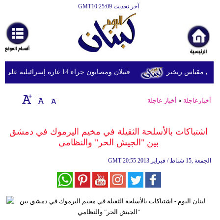
آخر تحديث GMT10:25:09
الرئيسية
أخبارعاجلة
رياضة
قتيلان ومصابون جراء 14 غارة إسرائيلية على شرق وجنوب لبنان
ثقافة
إقتصاد
أخبارعاجلة
»
أخبار عاجلة
فن
اشتباكات بالأسلحة الثقيلة في مخيم اليرموك في دمشق
وموسيقى
بين "الجيش الحر" والنظامي‏
أزياء
20:55 2013 الجمعة ,15 شباط / فبراير
GMT
صحة
وتغذية
سياحة