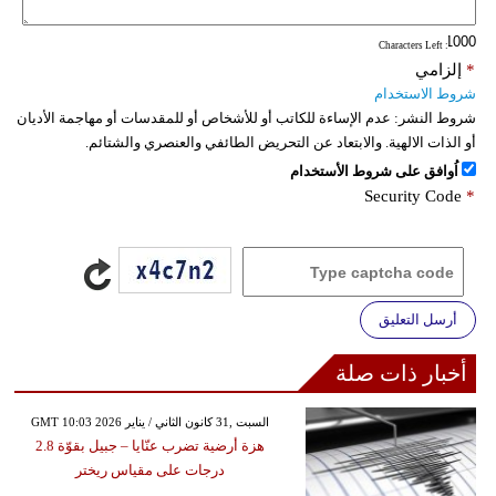
: Characters Left
*
إلزامي
شروط الاستخدام
شروط النشر:
عدم الإساءة للكاتب أو للأشخاص أو للمقدسات أو مهاجمة الأديان
أو الذات الالهية. والابتعاد عن التحريض الطائفي والعنصري والشتائم.
اُوافق على شروط الأستخدام
Security Code
*
أرسل التعليق
أخبار ذات صلة
GMT 10:03 2026 السبت ,31 كانون الثاني / يناير
هزة أرضية تضرب عنّايا – جبيل بقوّة 2.8
درجات على مقياس ريختر