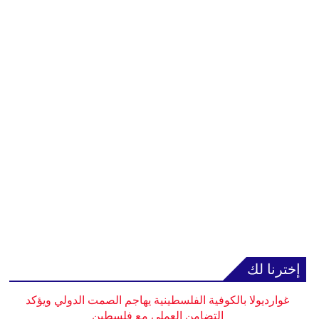
إخترنا لك
غوارديولا بالكوفية الفلسطينية يهاجم الصمت الدولي ويؤكد
التضامن العملي مع فلسطين