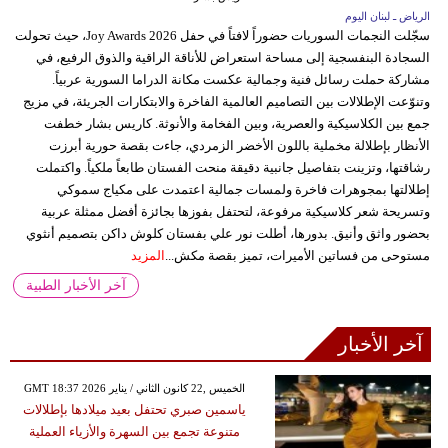
الرياض ـ لبنان اليوم
سجّلت النجمات السوريات حضوراً لافتاً في حفل Joy Awards 2026، حيث تحولت
السجادة البنفسجية إلى مساحة استعراض للأناقة الراقية والذوق الرفيع، في
مشاركة حملت رسائل فنية وجمالية عكست مكانة الدراما السورية عربياً.
وتنوّعت الإطلالات بين التصاميم العالمية الفاخرة والابتكارات الجريئة، في مزيج
جمع بين الكلاسيكية والعصرية، وبين الفخامة والأنوثة. كاريس بشار خطفت
الأنظار بإطلالة مخملية باللون الأخضر الزمردي، جاءت بقصة حورية أبرزت
رشاقتها، وتزينت بتفاصيل جانبية دقيقة منحت الفستان طابعاً ملكياً. واكتملت
إطلالتها بمجوهرات فاخرة ولمسات جمالية اعتمدت على مكياج سموكي
وتسريحة شعر كلاسيكية مرفوعة، لتحتفل بفوزها بجائزة أفضل ممثلة عربية
بحضور واثق وأنيق. بدورها، أطلت نور علي بفستان كلوش داكن بتصميم أنثوي
مستوحى من فساتين الأميرات، تميز بقصة مكش...
المزيد
آخر الأخبار الطبية
آخر الأخبار
GMT 18:37 2026 الخميس ,22 كانون الثاني / يناير
ياسمين صبري تحتفل بعيد ميلادها بإطلالات
متنوعة تجمع بين السهرة والأزياء العملية