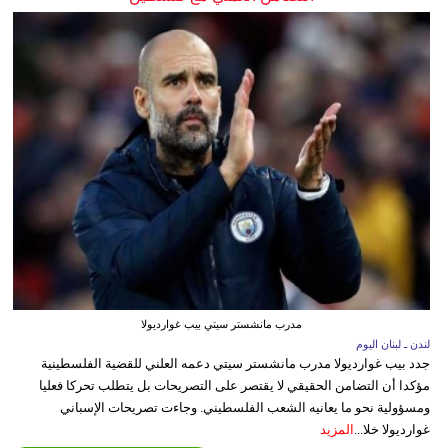
مدرب مانشستر سيتي بيب غوارديولا
لندن ـ لبنان اليوم
جدد بيب غوارديولا مدرب مانشستر سيتي دعمه العلني للقضية الفلسطينية
مؤكدا أن التضامن الحقيقي لا يقتصر على التصريحات بل يتطلب تحركا فعليا
ومسؤولية نحو ما يعانيه الشعب الفلسطيني. وجاءت تصريحات الإسباني
غوارديولا خلا...
المزيد