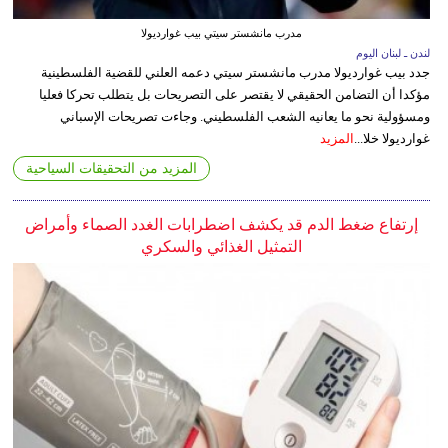
مدرب مانشستر سيتي بيب غوارديولا
لندن ـ لبنان اليوم
جدد بيب غوارديولا مدرب مانشستر سيتي دعمه العلني للقضية الفلسطينية
مؤكدا أن التضامن الحقيقي لا يقتصر على التصريحات بل يتطلب تحركا فعليا
ومسؤولية نحو ما يعانيه الشعب الفلسطيني. وجاءت تصريحات الإسباني
غوارديولا خلا...
المزيد
المزيد من التحقيقات السياحية
إرتفاع ضغط الدم قد يكشف اضطرابات الغدد الصماء وأمراض
التمثيل الغذائي والسكري