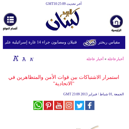
آخر تحديث GMT10:25:09
الرئيسية
أخبارعاجلة
رياضة
قتيلان ومصابون جراء 14 غارة إسرائيلية على شرق وجنوب لبنان
ثقافة
إقتصاد
أخبارعاجلة
»
أخبار عاجلة
فن
استمرار الاشتباكات بين قوات الأمن والمتظاهرين في
وموسيقى
"الاتحادية"
أزياء
23:09 2013 الجمعة ,01 شباط / فبراير
GMT
صحة
وتغذية
سياحة