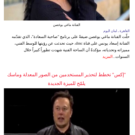
الفنانة ماغي بوغصن
القاهرة ـ لبنان اليوم
حلّت الفنانة ماغي بوغصن ضيفةً على برنامج "صاحبة السعادة"، الذي تقدّمه
الفنانة إسعاد يونس على قناة dmc، حيث تحدثت عن رؤيتها للوسط الفني،
مميزاته وتحدياته، مؤكدةً أن الساحة الفنية شهدت تطوراً كبيراً خلال
السنوات...
المزيد
"إكس" تخطط لتحذير المستخدمين من الصور المعدلة وماسك
يلمّح للميزة الجديدة