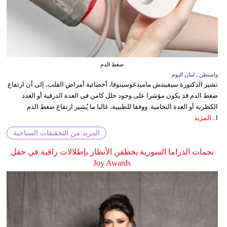
ضغط الدم
واشنطن ـ لبنان اليوم
تشير الدكتورة سيفينتش ماميدغوسينوفا، أخصائية أمراض القلب، إلى أن ارتفاع
ضغط الدم قد يكون مؤشرا على وجود خلل كامن في الغدة الدرقية أو الغدد
الكظرية أو الغدة النخامية. ووفقا للطبيبة، غالبا ما يُشير ارتفاع ضغط الدم
ا...
المزيد
المزيد من التحقيقات السياحية
نجمات الدراما السورية يخطفن الأنظار بإطلالات راقية في حفل
Joy Awards