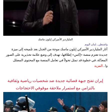
الملياردير الأميركي إيلون ماسك
واشنطن ـ لبنان اليوم
أثار الملياردير الأميركي إيلون ماسك موجة من الجدل بعد تلميحه إلى ميزة
جديدة تعتزم منصة «إكس» إطلاقها، تهدف إلى وضع علامة تحذيرية على الصور
المعدّلة، في خطوة قد تمثل تحولاً في تعامل المنصة مع المحتوى المضلل
وا...
المزيد
إيران تفتح جبهة قضائية جديدة ضد شخصيات رياضية وثقافية
بالتزامن مع استمرار ملاحقة موقوفي الاحتجاجات