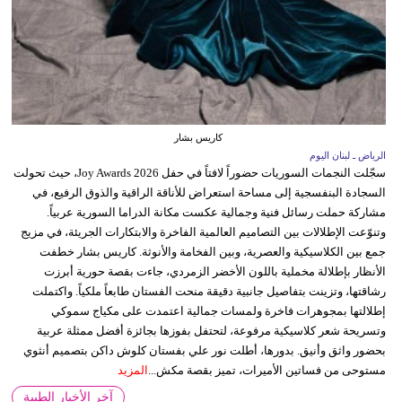
كاريس بشار
الرياض ـ لبنان اليوم
سجّلت النجمات السوريات حضوراً لافتاً في حفل Joy Awards 2026، حيث تحولت
السجادة البنفسجية إلى مساحة استعراض للأناقة الراقية والذوق الرفيع، في
مشاركة حملت رسائل فنية وجمالية عكست مكانة الدراما السورية عربياً.
وتنوّعت الإطلالات بين التصاميم العالمية الفاخرة والابتكارات الجريئة، في مزيج
جمع بين الكلاسيكية والعصرية، وبين الفخامة والأنوثة. كاريس بشار خطفت
الأنظار بإطلالة مخملية باللون الأخضر الزمردي، جاءت بقصة حورية أبرزت
رشاقتها، وتزينت بتفاصيل جانبية دقيقة منحت الفستان طابعاً ملكياً. واكتملت
إطلالتها بمجوهرات فاخرة ولمسات جمالية اعتمدت على مكياج سموكي
وتسريحة شعر كلاسيكية مرفوعة، لتحتفل بفوزها بجائزة أفضل ممثلة عربية
بحضور واثق وأنيق. بدورها، أطلت نور علي بفستان كلوش داكن بتصميم أنثوي
مستوحى من فساتين الأميرات، تميز بقصة مكش...
المزيد
آخر الأخبار الطبية