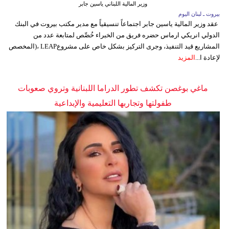
وزير المالية اللبناني ياسين جابر
بيروت ـ لبنان اليوم
عقد وزير المالية ياسين جابر اجتماعاً تنسيقياً مع مدير مكتب بيروت في البنك
الدولي انريكي ارماس حضره فريق من الخبراء خُصِّص لمتابعة عدد من
المشاريع قيد التنفيذ، وجرى التركيز بشكل خاص على مشروعLEAP ،(المخصص
لإعادة ا...
المزيد
ماغي بوغصن تكشف تطور الدراما اللبنانية وتروي صعوبات
طفولتها وتجاربها التعليمية والإبداعية