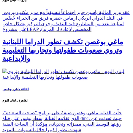
عقد وزير المالية ياسين جابر اجتماعاً تنسيقياً مع مدير مكتب بيروت
في البنك الدولي انريكي ارماس حضره فريق من الخبراء خُصِّص
لمتابعة عدد من المشاريع قيد التنفيذ، وجرى التركيز بشكل خاص
على مشروعLEAP ،(المخصص لإعادة ا...
المزيد
ماغي بوغصن تكشف تطور الدراما اللبنانية
وتروي صعوبات طفولتها وتجاربها التعليمية
والإبداعية
الفنانة ماغي بوغصن
القاهرة ـ لبنان اليوم
حلّت الفنانة ماغي بوغصن ضيفةً على برنامج "صاحبة السعادة"،
الذي تقدّمه الفنانة إسعاد يونس على قناة dmc، حيث تحدثت عن
رؤيتها للوسط الفني، مميزاته وتحدياته، مؤكدةً أن الساحة الفنية
شهدت تطوراً كبيراً خلال السنوات...
المزيد