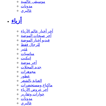
موسيقى عالمية
مدونات
غاليري
أزياء
آخر أخبار عالم الأزياء
آخر صيحات الموضة
فيديو أخبار الموضة
للرجال فقط
مُثير
مناسبات
إتيكيت
آخر موضة
جديد المحلات
مجوهرات
عطور
العناية بالشعر
ماكياج ومستحضرات
أخر عروض الأزياء
حوارات وتقارير
مدونات
غاليري