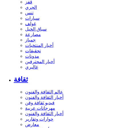
قفز
الجري
تنس
سيارات
غولف
سباق الخيل
مصارعة
جمباز
أخبار المنتخبات
تحقيقات
مدونات
أخبار المحترفين
غاليري
ثقافة
عالم الثقافة والفنون
أخبار الثقافة والفنون
فيديو ثقافة وفن
مهرجانات عربية
أخبار الثقافة والفنون
حوارات وتقارير
معارض