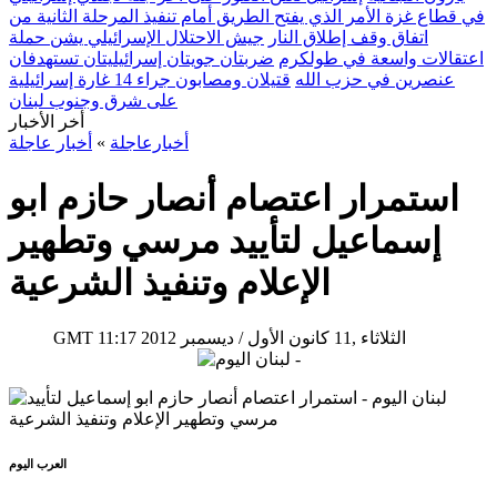
في قطاع غزة الأمر الذي يفتح الطريق أمام تنفيذ المرحلة الثانية من
اتفاق وقف إطلاق النار
جيش الاحتلال الإسرائيلي يشن حملة
اعتقالات واسعة في طولكرم
ضربتان جويتان إسرائيليتان تستهدفان
عنصرين في حزب الله
قتيلان ومصابون جراء 14 غارة إسرائيلية
على شرق وجنوب لبنان
أخر الأخبار
أخبارعاجلة
»
أخبار عاجلة
استمرار اعتصام أنصار حازم ابو
إسماعيل لتأييد مرسي وتطهير
الإعلام وتنفيذ الشرعية
11:17 2012 الثلاثاء ,11 كانون الأول / ديسمبر
GMT
العرب اليوم