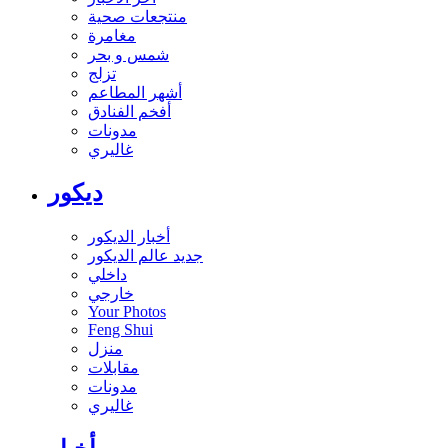
منتجعات صحية
مغامرة
شمس و بحر
تزلج
أشهر المطاعم
أفخم الفنادق
مدونات
غاليري
ديكور
أخبار الديكور
جديد عالم الديكور
داخلي
خارجي
Your Photos
Feng Shui
منزل
مقابلات
مدونات
غاليري