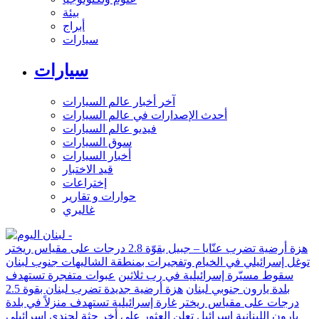
بيئة
أبراج
سيارات
سيارات
آخر أخبار عالم السيارات
أحدث الإصدارات في عالم السيارات
فيديو عالم السيارات
سوق السيارات
أخبار السيارات
قيد الاختبار
إختراعات
حوارات و تقارير
غاليري
هزة أرضية تضرب عنّايا – جبيل بقوّة 2.8 درجات على مقياس ريختر
توغل إسرائيلي في الخيام وتفجيرات بمنطقة الشاليهات جنوب لبنان
سقوط مسيّرة إسرائيلية في رب ثلاثين
عبوات متفجرة تستهدف
بلدة يارون جنوبي لبنان
هزة أرضية جديدة تضرب لبنان بقوة 2.5
درجات على مقياس ريختر
غارة إسرائيلية تستهدف منزلاً في بلدة
يارون اللبنانية
إسرائيل تعلن العثور على أخر جثة لجندي إسرائيلي