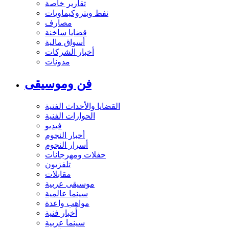
تقارير خاصة
نفط وبتروكيماويات
مصارف
قضايا ساخنة
أسواق مالية
أخبار الشركات
مدونات
فن وموسيقى
القضايا والأحداث الفنية
الحوارات الفنية
فيديو
أخبار النجوم
أسرار النجوم
حفلات ومهرجانات
تلفزيون
مقابلات
موسيقى عربية
سينما عالمية
مواهب واعدة
أخبار فنية
سينما عربية