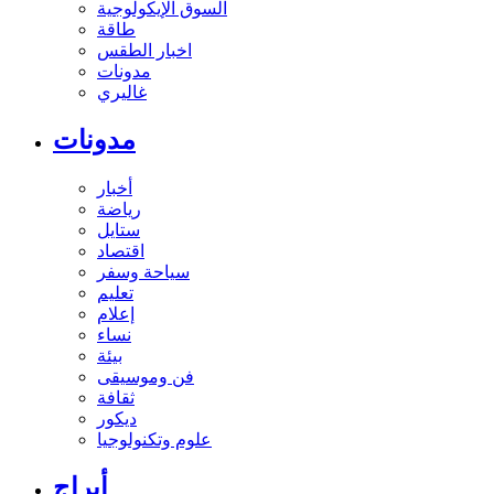
السوق الإيكولوجية
طاقة
اخبار الطقس
مدونات
غاليري
مدونات
أخبار
رياضة
ستايل
اقتصاد
سياحة وسفر
تعليم
إعلام
نساء
بيئة
فن وموسيقى
ثقافة
ديكور
علوم وتكنولوجيا
أبراج