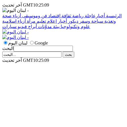
آخر تحديث GMT10:25:09
الرئيسية
أخبارعاجلة
رياضة
ثقافة
إقتصاد
فن وموسيقى
أزياء
صحة
وتغذية
سياحة وسفر
ديكور
أخبار
إعلام
تعليم
مرأة
أزياء إسلامية
علوم وتكنولوجيا
بيئة
مدوَّنات
أبراج
فيديو
سيارات
Google
لبنان اليوم
البحث
آخر تحديث GMT10:25:09