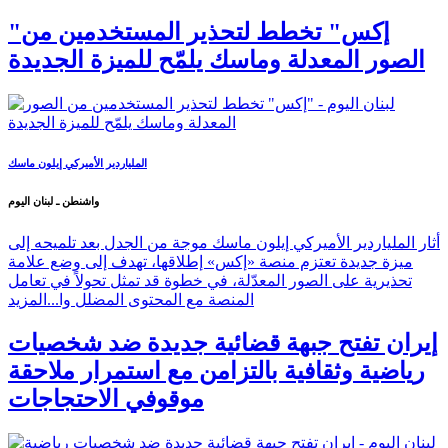
"إكس" تخطط لتحذير المستخدمين من
الصور المعدلة وماسك يلمّح للميزة الجديدة
الملياردير الأميركي إيلون ماسك
واشنطن ـ لبنان اليوم
أثار الملياردير الأميركي إيلون ماسك موجة من الجدل بعد تلميحه إلى
ميزة جديدة تعتزم منصة «إكس» إطلاقها، تهدف إلى وضع علامة
تحذيرية على الصور المعدّلة، في خطوة قد تمثل تحولاً في تعامل
المنصة مع المحتوى المضلل وا...
المزيد
إيران تفتح جبهة قضائية جديدة ضد شخصيات
رياضية وثقافية بالتزامن مع استمرار ملاحقة
موقوفي الاحتجاجات