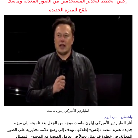
"إكس" تخطط لتحذير المستخدمين من الصور المعدلة وماسك
يلمّح للميزة الجديدة
الملياردير الأميركي إيلون ماسك
واشنطن ـ لبنان اليوم
أثار الملياردير الأميركي إيلون ماسك موجة من الجدل بعد تلميحه إلى ميزة
جديدة تعتزم منصة «إكس» إطلاقها، تهدف إلى وضع علامة تحذيرية على الصور
المعدّلة، في خطوة قد تمثل تحولاً في تعامل المنصة مع المحتوى المضلل