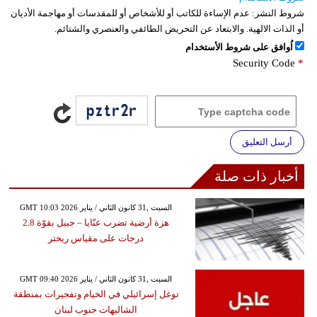
شروط النشر:
عدم الإساءة للكاتب أو للأشخاص أو للمقدسات أو مهاجمة الأديان
أو الذات الالهية. والابتعاد عن التحريض الطائفي والعنصري والشتائم.
اُوافق على شروط الأستخدام
Security Code
*
أرسل التعليق
أخبار ذات صلة
GMT 10:03 2026 السبت ,31 كانون الثاني / يناير
هزة أرضية تضرب عنّايا – جبيل بقوّة 2.8
درجات على مقياس ريختر
GMT 09:40 2026 السبت ,31 كانون الثاني / يناير
توغل إسرائيلي في الخيام وتفجيرات بمنطقة
الشاليهات جنوب لبنان