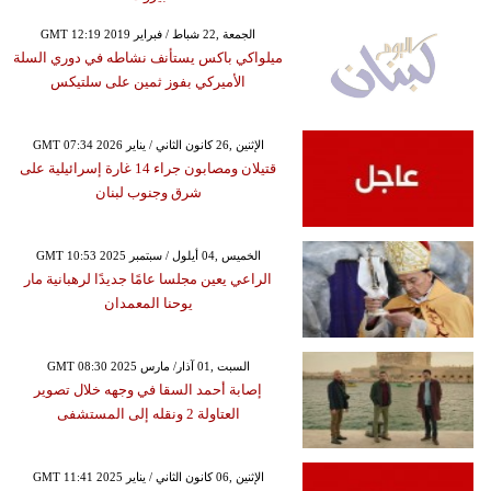
GMT 12:19 2019 الجمعة ,22 شباط / فبراير
ميلواكي باكس يستأنف نشاطه في دوري السلة
الأميركي بفوز ثمين على سلتيكس
GMT 07:34 2026 الإثنين ,26 كانون الثاني / يناير
قتيلان ومصابون جراء 14 غارة إسرائيلية على
شرق وجنوب لبنان
GMT 10:53 2025 الخميس ,04 أيلول / سبتمبر
الراعي يعين مجلسا عامًا جديدًا لرهبانية مار
يوحنا المعمدان
GMT 08:30 2025 السبت ,01 آذار/ مارس
إصابة أحمد السقا في وجهه خلال تصوير
العتاولة 2 ونقله إلى المستشفى
GMT 11:41 2025 الإثنين ,06 كانون الثاني / يناير