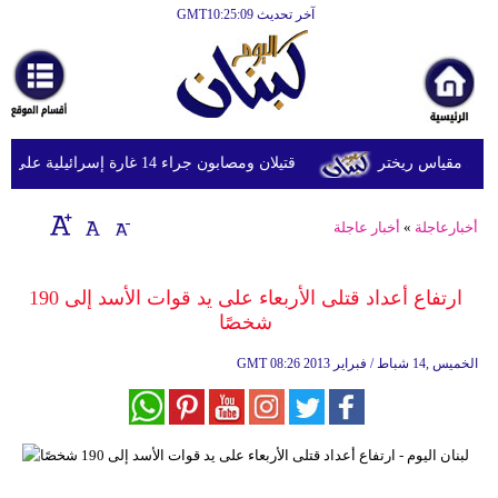
آخر تحديث GMT10:25:09
الرئيسية
أخبارعاجلة
رياضة
قتيلان ومصابون جراء 14 غارة إسرائيلية على شرق وجنوب لبنان
ثقافة
إقتصاد
أخبارعاجلة
»
أخبار عاجلة
فن
ارتفاع أعداد قتلى الأربعاء على يد قوات الأسد إلى 190
وموسيقى
شخصًا
أزياء
08:26 2013 الخميس ,14 شباط / فبراير
GMT
صحة
وتغذية
سياحة