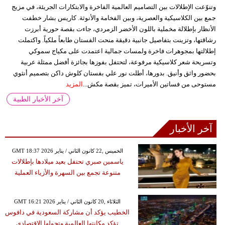
وتنوّعت الإطلالات بين التصاميم العالمية الفاخرة والابتكارات الجريئة، في مزيج
جمع بين الكلاسيكية والعصرية، وبين الفخامة والأنوثة. كاريس بشار خطفت
الأنظار بإطلالة مخملية باللون الأخضر الزمردي، جاءت بقصة حورية أبرزت
رشاقتها، وتزينت بتفاصيل جانبية دقيقة منحت الفستان طابعاً ملكياً. واكتملت
إطلالتها بمجوهرات فاخرة ولمسات جمالية اعتمدت على مكياج سموكي
وتسريحة شعر كلاسيكية مرفوعة، لتحتفل بفوزها بجائزة أفضل ممثلة عربية
بحضور واثق وأنيق. بدورها، أطلت نور علي بفستان كلوش داكن بتصميم أنثوي
مستوحى من فساتين الأميرات، تميز بقصة مكش...
المزيد
آخر الأخبار الطبية
آخر الأخبار
GMT 18:37 2026 الخميس ,22 كانون الثاني / يناير
ياسمين صبري تحتفل بعيد ميلادها بإطلالات
متنوعة تجمع بين السهرة والأزياء العملية
GMT 16:21 2026 الثلاثاء ,20 كانون الثاني / يناير
الخطيب يؤكد أن مشاركة السعودية في دافوس
تؤكد مكانتها العالمية وتحولها الاقتصادي