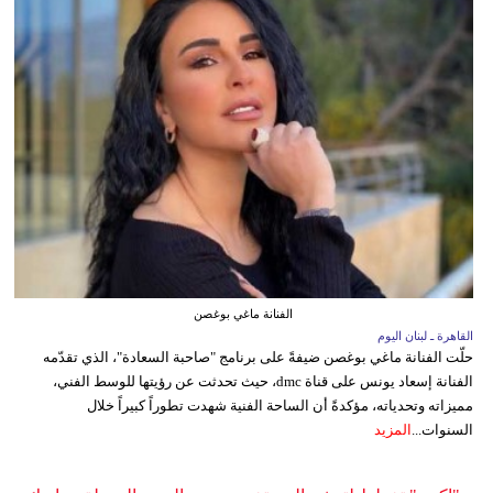
الفنانة ماغي بوغصن
القاهرة ـ لبنان اليوم
حلّت الفنانة ماغي بوغصن ضيفةً على برنامج "صاحبة السعادة"، الذي تقدّمه
الفنانة إسعاد يونس على قناة dmc، حيث تحدثت عن رؤيتها للوسط الفني،
مميزاته وتحدياته، مؤكدةً أن الساحة الفنية شهدت تطوراً كبيراً خلال
السنوات...
المزيد