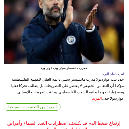
مدرب مانشستر سيتي بيب غوارديولا
لندن ـ لبنان اليوم
جدد بيب غوارديولا مدرب مانشستر سيتي دعمه العلني للقضية الفلسطينية
مؤكدا أن التضامن الحقيقي لا يقتصر على التصريحات بل يتطلب تحركا فعليا
ومسؤولية نحو ما يعانيه الشعب الفلسطيني. وجاءت تصريحات الإسباني
غوارديولا خلا...
المزيد
المزيد من التحقيقات السياحية
إرتفاع ضغط الدم قد يكشف اضطرابات الغدد الصماء وأمراض