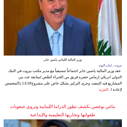
وزير المالية اللبناني ياسين جابر
بيروت ـ لبنان اليوم
عقد وزير المالية ياسين جابر اجتماعاً تنسيقياً مع مدير مكتب بيروت في البنك
الدولي انريكي ارماس حضره فريق من الخبراء خُصِّص لمتابعة عدد من
المشاريع قيد التنفيذ، وجرى التركيز بشكل خاص على مشروعLEAP ،(المخصص
لإعادة ا...
المزيد
ماغي بوغصن تكشف تطور الدراما اللبنانية وتروي صعوبات
طفولتها وتجاربها التعليمية والإبداعية