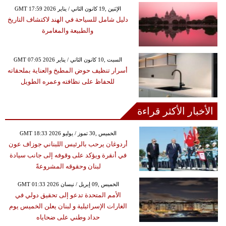
GMT 17:59 2026 الإثنين ,19 كانون الثاني / يناير
دليل شامل للسياحة في الهند لاكتشاف التاريخ
والطبيعة والمغامرة
GMT 07:05 2026 السبت ,10 كانون الثاني / يناير
أسرار تنظيف حوض المطبخ والعناية بملحقاته
للحفاظ على نظافته وعمره الطويل
الأخبار الأكثر قراءة
GMT 18:33 2026 الخميس ,30 تموز / يوليو
أردوغان يرحب بالرئيس اللبناني جوزاف عون
في أنقرة ويؤكد على وقوفه إلى جانب سيادة
لبنان وحقوقه المشروعةً
GMT 01:33 2026 الخميس ,09 إبريل / نيسان
الأمم المتحدة تدعو إلى تحقيق دولي في
الغارات الإسرائيلية و لبنان يعلن الخميس يوم
حداد وطني على ضحاياه