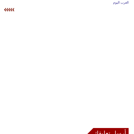
وسفر
العرب اليوم
ديكور
أخبار
إعلام
تعليم
مرأة
أزياء
إسلامية
علوم
وتكنولوجيا
بيئة
أرسل تعليقك