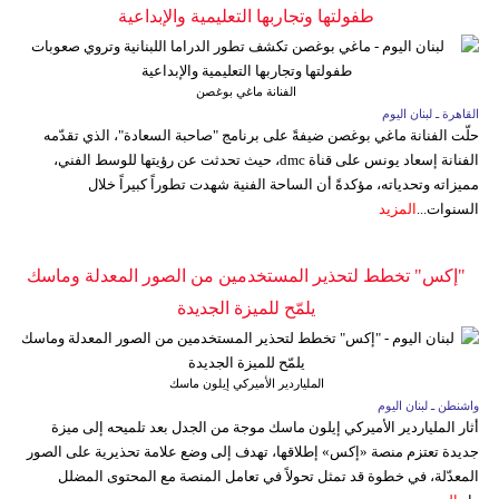
طفولتها وتجاربها التعليمية والإبداعية
الفنانة ماغي بوغصن
القاهرة ـ لبنان اليوم
حلّت الفنانة ماغي بوغصن ضيفةً على برنامج "صاحبة السعادة"، الذي تقدّمه
الفنانة إسعاد يونس على قناة dmc، حيث تحدثت عن رؤيتها للوسط الفني،
مميزاته وتحدياته، مؤكدةً أن الساحة الفنية شهدت تطوراً كبيراً خلال
السنوات...
المزيد
"إكس" تخطط لتحذير المستخدمين من الصور المعدلة وماسك
يلمّح للميزة الجديدة
الملياردير الأميركي إيلون ماسك
واشنطن ـ لبنان اليوم
أثار الملياردير الأميركي إيلون ماسك موجة من الجدل بعد تلميحه إلى ميزة
جديدة تعتزم منصة «إكس» إطلاقها، تهدف إلى وضع علامة تحذيرية على الصور
المعدّلة، في خطوة قد تمثل تحولاً في تعامل المنصة مع المحتوى المضلل