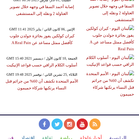
GMT 08:30 2025 السبت ,01 آذار/ مارس
إصابة أحمد السقا في وجهه خلال تصوير
العتاولة 2 ونقله إلى المستشفى
GMT 11:41 2025 الإثنين ,06 كانون الثاني / يناير
كيران كولكين يفوز بجائزة جولدن جلوب
كأفضل ممثل مساعد عن A Real Pain
GMT 15:40 2021 الجمعة ,10 كانون الأول / ديسمبر
أسلوب الكلام الراقي حسب قواعد الإتيكيت
GMT 19:48 2025 الثلاثاء ,25 تشرين الثاني / نوفمبر
الأمم المتحدة تكشف أن 60% من جرائم قتل
النساء يرتكبها شركاء حميمون
الرئيسية
أخبارعاجلة
رياضة
ثقافة
إقتصاد
فن