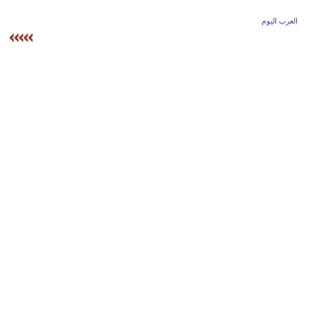
وسفر
العرب اليوم
ديكور
أخبار
إعلام
تعليم
مرأة
أزياء
إسلامية
علوم
وتكنولوجيا
بيئة