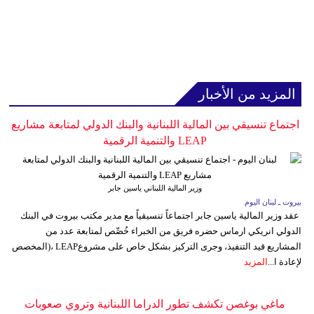
المزيد من الأخبار
اجتماع تنسيقي بين المالية اللبنانية والبنك الدولي لمتابعة مشاريع
LEAP والتنمية الرقمية
وزير المالية اللبناني ياسين جابر
بيروت ـ لبنان اليوم
عقد وزير المالية ياسين جابر اجتماعاً تنسيقياً مع مدير مكتب بيروت في البنك
الدولي انريكي ارماس حضره فريق من الخبراء خُصِّص لمتابعة عدد من
المشاريع قيد التنفيذ، وجرى التركيز بشكل خاص على مشروعLEAP ،(المخصص
لإعادة ا...
المزيد
ماغي بوغصن تكشف تطور الدراما اللبنانية وتروي صعوبات