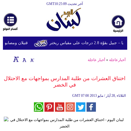
آخر تحديث GMT10:25:09
الرئيسية
أخبارعاجلة
رياضة
وّة 2.8 درجات على مقياس ريختر
قتيلان ومصابون جراء 14 غارة إسرائيلية على شرق و
ثقافة
إقتصاد
أخبارعاجلة
»
أخبار عاجلة
فن
اختناق العشرات من طلبة المدارس بمواجهات مع الاحتلال
وموسيقى
في الخضر
أزياء
07:00 2013 الثلاثاء ,28 أيار / مايو
GMT
صحة
وتغذية
سياحة