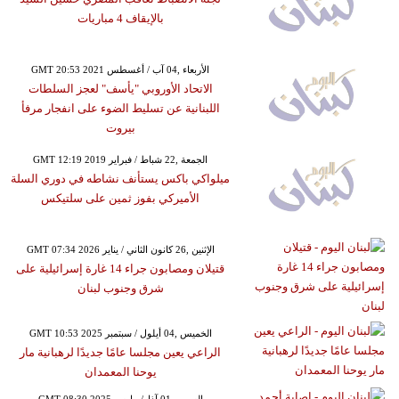
بالإيقاف 4 مباريات
GMT 20:53 2021 الأربعاء ,04 آب / أغسطس
الاتحاد الأوروبي "يأسف" لعجز السلطات
اللبنانية عن تسليط الضوء على انفجار مرفأ
بيروت
GMT 12:19 2019 الجمعة ,22 شباط / فبراير
ميلواكي باكس يستأنف نشاطه في دوري السلة
الأميركي بفوز ثمين على سلتيكس
GMT 07:34 2026 الإثنين ,26 كانون الثاني / يناير
قتيلان ومصابون جراء 14 غارة إسرائيلية على
شرق وجنوب لبنان
GMT 10:53 2025 الخميس ,04 أيلول / سبتمبر
الراعي يعين مجلسا عامًا جديدًا لرهبانية مار
يوحنا المعمدان