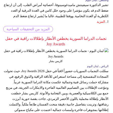
واشنطن ـ لبنان اليوم
تشير الدكتورة سيفينتش ماميدغوسينوفا، أخصائية أمراض القلب، إلى أن ارتفاع
ضغط الدم قد يكون مؤشرا على وجود خلل كامن في الغدة الدرقية أو الغدد
الكظرية أو الغدة النخامية. ووفقا للطبيبة، غالبا ما يُشير ارتفاع ضغط الدم
ا...
المزيد
المزيد من التحقيقات السياحية
نجمات الدراما السورية يخطفن الأنظار بإطلالات راقية في حفل
Joy Awards
كاريس بشار
الرياض ـ لبنان اليوم
سجّلت النجمات السوريات حضوراً لافتاً في حفل Joy Awards 2026، حيث تحولت
السجادة البنفسجية إلى مساحة استعراض للأناقة الراقية والذوق الرفيع، في
مشاركة حملت رسائل فنية وجمالية عكست مكانة الدراما السورية عربياً.
وتنوّعت الإطلالات بين التصاميم العالمية الفاخرة والابتكارات الجريئة، في مزيج
جمع بين الكلاسيكية والعصرية، وبين الفخامة والأنوثة. كاريس بشار خطفت
الأنظار بإطلالة مخملية باللون الأخضر الزمردي، جاءت بقصة حورية أبرزت
رشاقتها، وتزينت بتفاصيل جانبية دقيقة منحت الفستان طابعاً ملكياً. واكتملت
إطلالتها بمجوهرات فاخرة ولمسات جمالية اعتمدت على مكياج سموكي