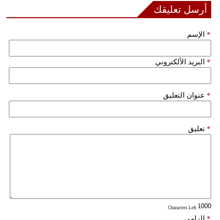
مدوَّنات
أرسل تعليقك
أبراج
*
الإسم
فيديو
*
البريد الألكتروني
سيارات
*
عنوان التعليق
*
تعليق
: Characters Left
*
إلزامي