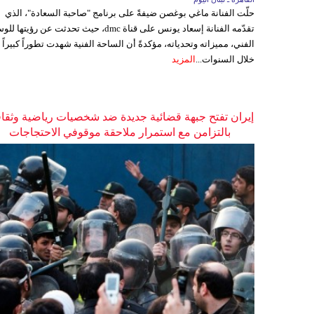
حلّت الفنانة ماغي بوغصن ضيفةً على برنامج "صاحبة السعادة"، الذي
تقدّمه الفنانة إسعاد يونس على قناة dmc، حيث تحدثت عن رؤيتها
الفني، مميزاته وتحدياته، مؤكدةً أن الساحة الفنية شهدت تطوراً كبيراً
خلال السنوات...
المزيد
إيران تفتح جبهة قضائية جديدة ضد شخصيات رياضية وثقاف
بالتزامن مع استمرار ملاحقة موقوفي الاحتجاجات