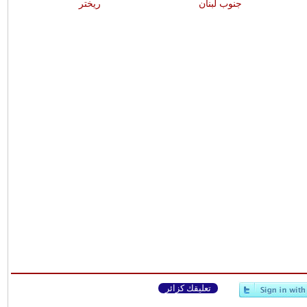
جنوب لبنان
ريختر
تعليقك كزائر