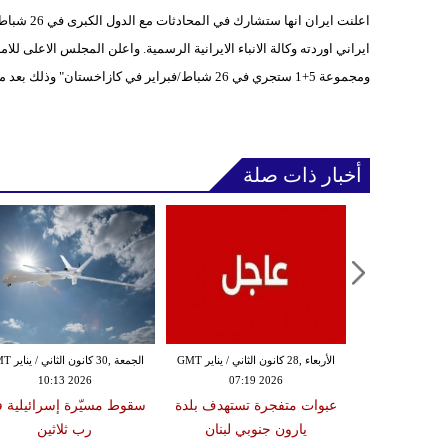
اعلنت ايرا
ايراني اوردته وكالة الانباء الايرانية الرسمية. واعلن المجلس الاعلى ل
ومجموعة 5+1 ستجري في 26 شباط/فبراير في كازاخستان" وذلك بعد محادثات هاتفية بين ممثلين عن ايران والاتحاد الاوروبي.
أخبار ذات صلة
الثلاثاء ,27 كانون الثاني / يناير GMT
الأربعاء ,28 كانون الثاني / يناير GMT
الجمعة ,30 كانون
10:13 2026
07:19 2026
18:47
دة تضرب لبنان
عبوات متفجرة تستهدف بلدة
سقوط مسيّرة إسرائيلية 
2 درجات على مقياس
يارون جنوبي لبنان
رب ثلاثين