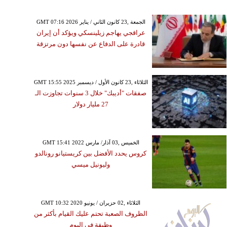
GMT 07:16 2026 الجمعة ,23 كانون الثاني / يناير
عراقجي يهاجم زيلينسكي ويؤكد أن إيران
قادرة على الدفاع عن نفسها دون مرتزقة
GMT 15:55 2025 الثلاثاء ,23 كانون الأول / ديسمبر
صفقات "أديبك" خلال 3 سنوات تجاوزت الـ
27 مليار دولار
GMT 15:41 2022 الخميس ,03 آذار/ مارس
كروس يحدد الأفضل بين كريستيانو رونالدو
وليونيل ميسي
GMT 10:32 2020 الثلاثاء ,02 حزيران / يونيو
الظروف الصعبة تحتم عليك القيام بأكثر من
وظيفة في اليوم