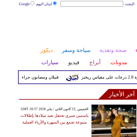
البحث
لبنان اليوم
Google
صحة وتغذية
سياحة وسفر
ديكور
مدونات
أبراج
فيديو
سيارات
قتيلان ومصابون جراء 14 غارة إسرائيلية على شرق وجنوب لبنان
آخر الأخبار
GMT 18:37 2026 الخميس ,22 كانون الثاني / يناير
ياسمين صبري تحتفل بعيد ميلادها بإطلالات
متنوعة تجمع بين السهرة والأزياء العملية