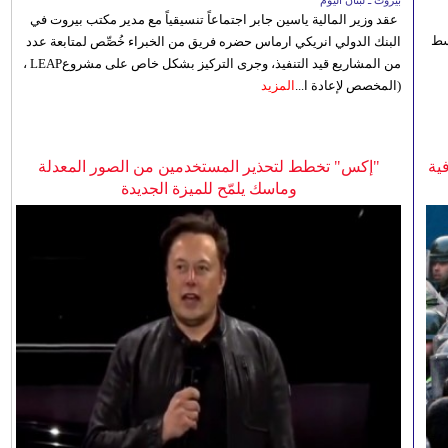
بيروت ـ لبنان اليوم
عقد وزير المالية ياسين جابر اجتماعاً تنسيقياً مع مدير مكتب بيروت في
 للوسط
البنك الدولي انريكي ارماس حضره فريق من الخبراء خُصِّص لمتابعة عدد
من المشاريع قيد التنفيذ، وجرى التركيز بشكل خاص على مشروعLEAP ،
(المخصص لإعادة ا...
المزيد
ية
"إكس" تخطط لتحذير المستخدمين من الصور المعدلة
وماسك يلمّح للميزة الجديدة