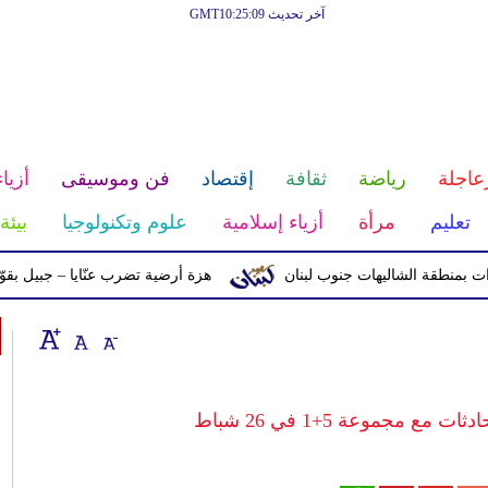
آخر تحديث GMT10:25:09
عاجلة
رياضة
ثقافة
إقتصاد
فن وموسيقى
أزياء
تعليم
مرأة
أزياء إسلامية
علوم وتكنولوجيا
بيئة
ة الشاليهات جنوب لبنان
هزة أرضية تضرب عنّايا – جبيل بقوّة 2.8 درجات على مقياس ريختر
ع مجموعة 5+1 في 26 شباط