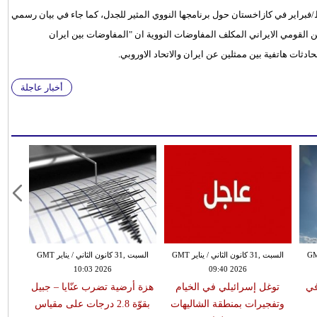
ن انها ستشارك في المحادثات مع الدول الكبرى في 26 شباط/فبراير في كازاخستان حول برنامجها النووي المثير للجدل، كما جاء في بيان رسمي
لامن القومي الايراني المكلف المفاوضات النووية ان "المفاوضات بين ايران
أخبار عاجلة
 الثاني / يناير GMT
السبت ,31 كانون الثاني / يناير GMT
السبت ,31 كانون الثاني / يناير GMT
10:03 2026
09:40 2026
في
توغل إسرائيلي في الخيام
هزة أرضية تضرب عنّايا – جبيل
وتفجيرات بمنطقة الشاليهات
بقوّة 2.8 درجات على مقياس