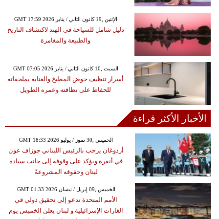
GMT 17:59 2026 الإثنين ,19 كانون الثاني / يناير
دليل شامل للسياحة في الهند لاكتشاف التاريخ
والطبيعة والمغامرة
GMT 07:05 2026 السبت ,10 كانون الثاني / يناير
أسرار تنظيف حوض المطبخ والعناية بملحقاته
للحفاظ على نظافته وعمره الطويل
الأخبار الأكثر قراءة
GMT 18:33 2026 الخميس ,30 تموز / يوليو
أردوغان يرحب بالرئيس اللبناني جوزاف عون
في أنقرة ويؤكد على وقوفه إلى جانب سيادة
لبنان وحقوقه المشروعةً
GMT 01:33 2026 الخميس ,09 إبريل / نيسان
الأمم المتحدة تدعو إلى تحقيق دولي في
الغارات الإسرائيلية و لبنان يعلن الخميس يوم