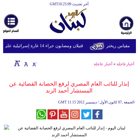
آخر تحديث GMT10:25:09
الرئيسية
أخبارعاجلة
رياضة
قتيلان ومصابون جراء 14 غارة إسرائيلية على شرق وجنوب لبنان
ثقافة
إقتصاد
أخبارعاجلة
»
أخبار عاجلة
فن
إنذار للنائب العام المصري لرفع الحصانة القضائية عن
وموسيقى
المستشار أحمد الزند
أزياء
11:15 2012 الجمعة ,07 كانون الأول / ديسمبر
GMT
صحة
وتغذية
سياحة