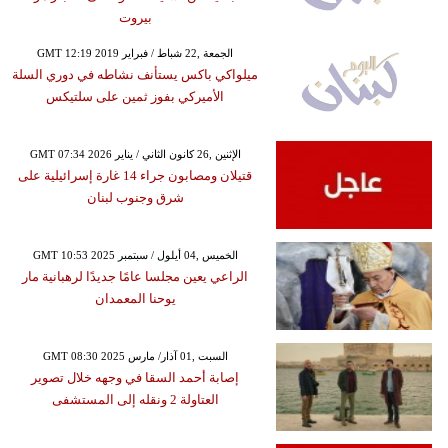
بيروت
GMT 12:19 2019 الجمعة ,22 شباط / فبراير
ميلواكي باكس يستأنف نشاطه في دوري السلة
الأميركي بفوز ثمين على سلتيكس
GMT 07:34 2026 الإثنين ,26 كانون الثاني / يناير
قتيلان ومصابون جراء 14 غارة إسرائيلية على
شرق وجنوب لبنان
GMT 10:53 2025 الخميس ,04 أيلول / سبتمبر
الراعي يعين مجلسا عامًا جديدًا لرهبانية مار
يوحنا المعمدان
GMT 08:30 2025 السبت ,01 آذار/ مارس
إصابة أحمد السقا في وجهه خلال تصوير
العتاولة 2 ونقله إلى المستشفى