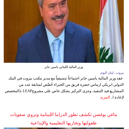
وزير المالية اللبناني ياسين جابر
بيروت ـ لبنان اليوم
عقد وزير المالية ياسين جابر اجتماعاً تنسيقياً مع مدير مكتب بيروت في البنك
الدولي انريكي ارماس حضره فريق من الخبراء خُصِّص لمتابعة عدد من
المشاريع قيد التنفيذ، وجرى التركيز بشكل خاص على مشروعLEAP ،(المخصص
لإعادة ا...
المزيد
ماغي بوغصن تكشف تطور الدراما اللبنانية وتروي صعوبات
طفولتها وتجاربها التعليمية والإبداعية