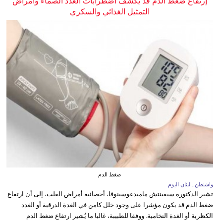
إرتفاع ضغط الدم قد يكشف اضطرابات الغدد الصماء وأمراض
التمثيل الغذائي والسكري
ضغط الدم
واشنطن ـ لبنان اليوم
تشير الدكتورة سيفينتش ماميدغوسينوفا، أخصائية أمراض القلب، إلى أن ارتفاع
ضغط الدم قد يكون مؤشرا على وجود خلل كامن في الغدة الدرقية أو الغدد
الكظرية أو الغدة النخامية. ووفقا للطبيبة، غالبا ما يُشير ارتفاع ضغط الدم