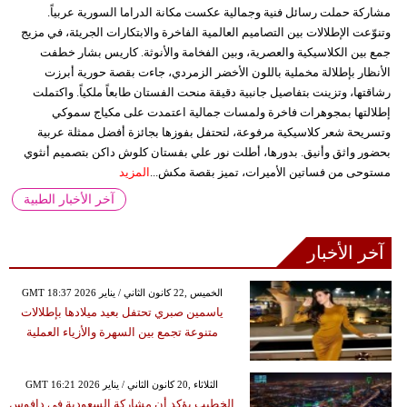
مشاركة حملت رسائل فنية وجمالية عكست مكانة الدراما السورية عربياً.
وتنوّعت الإطلالات بين التصاميم العالمية الفاخرة والابتكارات الجريئة، في مزيج
جمع بين الكلاسيكية والعصرية، وبين الفخامة والأنوثة. كاريس بشار خطفت
الأنظار بإطلالة مخملية باللون الأخضر الزمردي، جاءت بقصة حورية أبرزت
رشاقتها، وتزينت بتفاصيل جانبية دقيقة منحت الفستان طابعاً ملكياً. واكتملت
إطلالتها بمجوهرات فاخرة ولمسات جمالية اعتمدت على مكياج سموكي
وتسريحة شعر كلاسيكية مرفوعة، لتحتفل بفوزها بجائزة أفضل ممثلة عربية
بحضور واثق وأنيق. بدورها، أطلت نور علي بفستان كلوش داكن بتصميم أنثوي
مستوحى من فساتين الأميرات، تميز بقصة مكش...
المزيد
آخر الأخبار الطبية
آخر الأخبار
GMT 18:37 2026 الخميس ,22 كانون الثاني / يناير
ياسمين صبري تحتفل بعيد ميلادها بإطلالات
متنوعة تجمع بين السهرة والأزياء العملية
GMT 16:21 2026 الثلاثاء ,20 كانون الثاني / يناير
الخطيب يؤكد أن مشاركة السعودية في دافوس