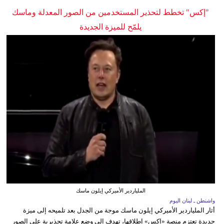
"إكس" تخطط لتحذير المستخدمين من الصور المعدلة وماسك
يلمّح للميزة الجديدة
الملياردير الأميركي إيلون ماسك
واشنطن ـ لبنان اليوم
أثار الملياردير الأميركي إيلون ماسك موجة من الجدل بعد تلميحه إلى ميزة
جديدة تعتزم منصة «إكس» إطلاقها، تهدف إلى وضع علامة تحذيرية على الصور