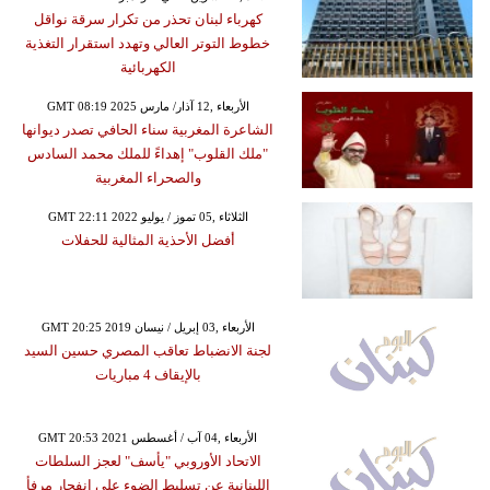
كهرباء لبنان تحذر من تكرار سرقة نواقل
خطوط التوتر العالي وتهدد استقرار التغذية
الكهربائية
GMT 08:19 2025 الأربعاء ,12 آذار/ مارس
الشاعرة المغربية سناء الحافي تصدر ديوانها
"ملك القلوب" إهداءً للملك محمد السادس
والصحراء المغربية
GMT 22:11 2022 الثلاثاء ,05 تموز / يوليو
أفضل الأحذية المثالية للحفلات
GMT 20:25 2019 الأربعاء ,03 إبريل / نيسان
لجنة الانضباط تعاقب المصري حسين السيد
بالإيقاف 4 مباريات
GMT 20:53 2021 الأربعاء ,04 آب / أغسطس
الاتحاد الأوروبي "يأسف" لعجز السلطات
اللبنانية عن تسليط الضوء على انفجار مرفأ