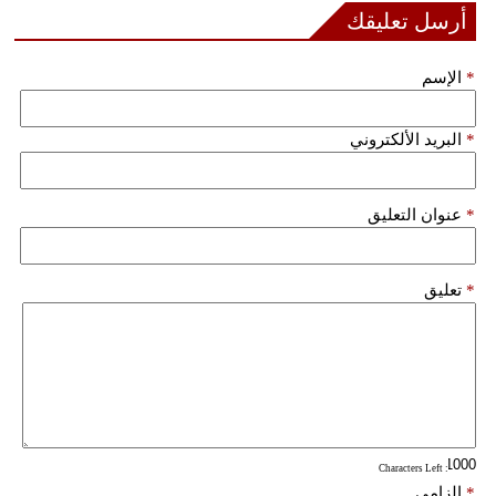
مدوَّنات
أرسل تعليقك
أبراج
*
الإسم
فيديو
*
البريد الألكتروني
سيارات
*
عنوان التعليق
*
تعليق
: Characters Left
*
إلزامي