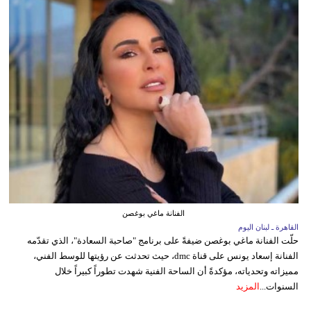
الفنانة ماغي بوغصن
القاهرة ـ لبنان اليوم
حلّت الفنانة ماغي بوغصن ضيفةً على برنامج "صاحبة السعادة"، الذي تقدّمه
الفنانة إسعاد يونس على قناة dmc، حيث تحدثت عن رؤيتها للوسط الفني،
مميزاته وتحدياته، مؤكدةً أن الساحة الفنية شهدت تطوراً كبيراً خلال
السنوات...
المزيد