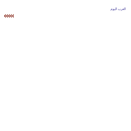
وسفر
العرب اليوم
ديكور
أخبار
إعلام
تعليم
مرأة
أزياء
إسلامية
علوم
وتكنولوجيا
بيئة