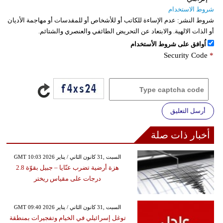
شروط الاستخدام
شروط النشر:
عدم الإساءة للكاتب أو للأشخاص أو للمقدسات أو مهاجمة الأديان
أو الذات الالهية. والابتعاد عن التحريض الطائفي والعنصري والشتائم.
اُوافق على شروط الأستخدام
Security Code
*
أرسل التعليق
أخبار ذات صلة
GMT 10:03 2026 السبت ,31 كانون الثاني / يناير
هزة أرضية تضرب عنّايا – جبيل بقوّة 2.8
درجات على مقياس ريختر
GMT 09:40 2026 السبت ,31 كانون الثاني / يناير
توغل إسرائيلي في الخيام وتفجيرات بمنطقة