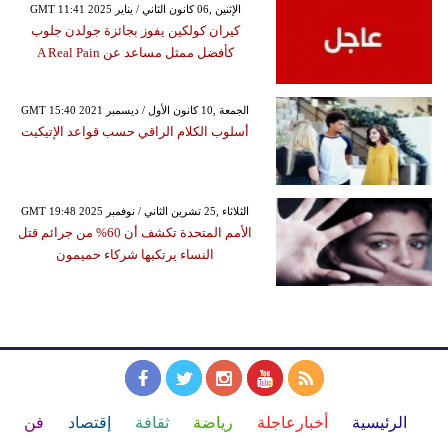
GMT 11:41 2025 الإثنين ,06 كانون الثاني / يناير
كيران كولكين يفوز بجائزة جولدن جلوب
كأفضل ممثل مساعد عن A Real Pain
GMT 15:40 2021 الجمعة ,10 كانون الأول / ديسمبر
أسلوب الكلام الراقي حسب قواعد الإتيكيت
GMT 19:48 2025 الثلاثاء ,25 تشرين الثاني / نوفمبر
الأمم المتحدة تكشف أن 60% من جرائم قتل
النساء يرتكبها شركاء حميمون
الرئيسية
أخبارعاجلة
رياضة
ثقافة
إقتصاد
فن