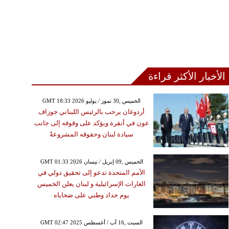
الأخبار الأكثر قراءة
GMT 18:33 2026 الخميس ,30 تموز / يوليو
أردوغان يرحب بالرئيس اللبناني جوزاف
عون في أنقرة ويؤكد على وقوفه إلى جانب
سيادة لبنان وحقوقه المشروعةً
GMT 01:33 2026 الخميس ,09 إبريل / نيسان
الأمم المتحدة تدعو إلى تحقيق دولي في
الغارات الإسرائيلية و لبنان يعلن الخميس
يوم حداد وطني على ضحاياه
GMT 02:47 2025 السبت ,16 آب / أغسطس