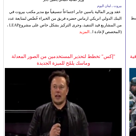
بيروت ـ لبنان اليوم
عقد وزير المالية ياسين جابر اجتماعاً تنسيقياً مع مدير مكتب بيروت في
 للوسط
البنك الدولي انريكي ارماس حضره فريق من الخبراء خُصِّص لمتابعة عدد
من المشاريع قيد التنفيذ، وجرى التركيز بشكل خاص على مشروعLEAP ،
(المخصص لإعادة ا...
المزيد
ية
"إكس" تخطط لتحذير المستخدمين من الصور المعدلة
وماسك يلمّح للميزة الجديدة