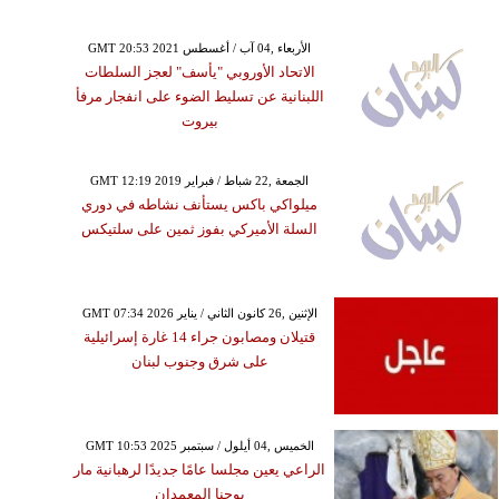
GMT 20:53 2021 الأربعاء ,04 آب / أغسطس
الاتحاد الأوروبي "يأسف" لعجز السلطات
اللبنانية عن تسليط الضوء على انفجار مرفأ
بيروت
GMT 12:19 2019 الجمعة ,22 شباط / فبراير
ميلواكي باكس يستأنف نشاطه في دوري
السلة الأميركي بفوز ثمين على سلتيكس
GMT 07:34 2026 الإثنين ,26 كانون الثاني / يناير
قتيلان ومصابون جراء 14 غارة إسرائيلية
على شرق وجنوب لبنان
GMT 10:53 2025 الخميس ,04 أيلول / سبتمبر
الراعي يعين مجلسا عامًا جديدًا لرهبانية مار
يوحنا المعمدان