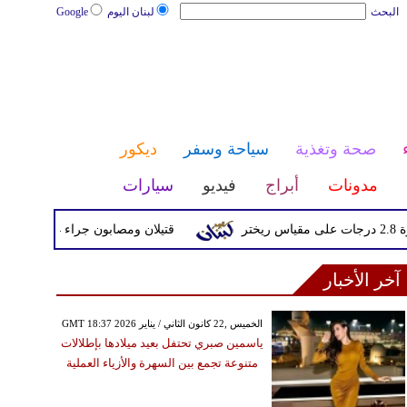
البحث
لبنان اليوم
Google
صحة وتغذية
سياحة وسفر
ديكور
مدونات
أبراج
فيديو
سيارات
قتيلان ومصابون جراء 14 غارة إسرائيلية على شرق وجنوب لبنان
آخر الأخبار
GMT 18:37 2026 الخميس ,22 كانون الثاني / يناير
ياسمين صبري تحتفل بعيد ميلادها بإطلالات
متنوعة تجمع بين السهرة والأزياء العملية