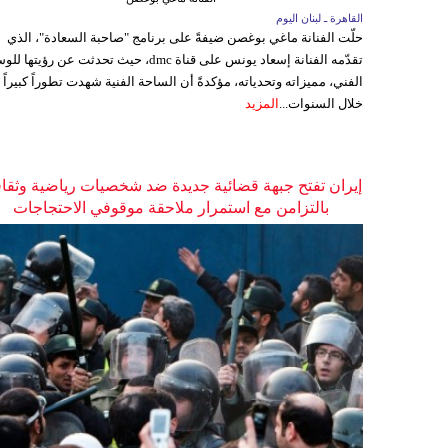
القاهرة ـ لبنان اليوم
حلّت الفنانة ماغي بوغصن ضيفةً على برنامج "صاحبة السعادة"، الذي
تقدّمه الفنانة إسعاد يونس على قناة dmc، حيث تحدثت عن رؤيتها
الفني، مميزاته وتحدياته، مؤكدةً أن الساحة الفنية شهدت تطوراً كبيراً
خلال السنوات...
المزيد
إيران تفتح جبهة قضائية جديدة ضد شخصيات رياضية وثقاف
بالتزامن مع استمرار ملاحقة موقوفي الاحتجاجات