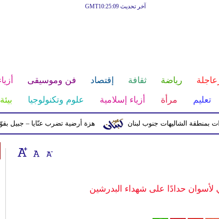
آخر تحديث GMT10:25:09
عاجلة
رياضة
ثقافة
إقتصاد
فن وموسيقى
أزياء
تعليم
مرأة
أزياء إسلامية
علوم وتكنولوجيا
بيئة
ة الشاليهات جنوب لبنان
هزة أرضية تضرب عنّايا – جبيل بقوّة 2.8 درجات على مقياس ريختر
مي لأسوان حدادًا على شهداء البدرشين