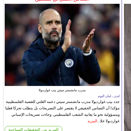
مدرب مانشستر سيتي بيب غوارديولا
لندن ـ لبنان اليوم
جدد بيب غوارديولا مدرب مانشستر سيتي دعمه العلني للقضية الفلسطينية
مؤكدا أن التضامن الحقيقي لا يقتصر على التصريحات بل يتطلب تحركا فعليا
ومسؤولية نحو ما يعانيه الشعب الفلسطيني. وجاءت تصريحات الإسباني
غوارديولا خلا...
المزيد
المزيد من التحقيقات السياحية