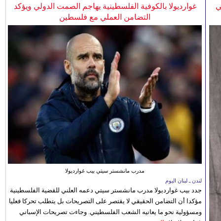
ي
غوارديولا بالكوفية الفلسطينية يهاجم الصمت الدولي ويؤكد
التضامن العملي مع فلسطين
مدرب مانشستر سيتي بيب غوارديولا
لندن ـ لبنان اليوم
جدد بيب غوارديولا مدرب مانشستر سيتي دعمه العلني للقضية الفلسطينية
مؤكدا أن التضامن الحقيقي لا يقتصر على التصريحات بل يتطلب تحركا فعليا
ومسؤولية نحو ما يعانيه الشعب الفلسطيني. وجاءت تصريحات الإسباني