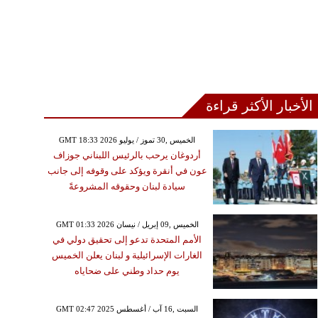
الأخبار الأكثر قراءة
GMT 18:33 2026 الخميس ,30 تموز / يوليو
أردوغان يرحب بالرئيس اللبناني جوزاف
عون في أنقرة ويؤكد على وقوفه إلى جانب
سيادة لبنان وحقوقه المشروعةً
GMT 01:33 2026 الخميس ,09 إبريل / نيسان
الأمم المتحدة تدعو إلى تحقيق دولي في
الغارات الإسرائيلية و لبنان يعلن الخميس
يوم حداد وطني على ضحاياه
GMT 02:47 2025 السبت ,16 آب / أغسطس