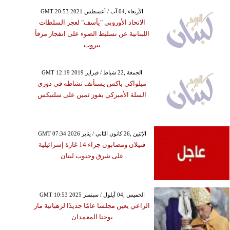
GMT 20:53 2021 الأربعاء ,04 آب / أغسطس
الاتحاد الأوروبي "يأسف" لعجز السلطات
اللبنانية عن تسليط الضوء على انفجار مرفأ
بيروت
GMT 12:19 2019 الجمعة ,22 شباط / فبراير
ميلواكي باكس يستأنف نشاطه في دوري
السلة الأميركي بفوز ثمين على سلتيكس
GMT 07:34 2026 الإثنين ,26 كانون الثاني / يناير
قتيلان ومصابون جراء 14 غارة إسرائيلية
على شرق وجنوب لبنان
GMT 10:53 2025 الخميس ,04 أيلول / سبتمبر
الراعي يعين مجلسا عامًا جديدًا لرهبانية مار
يوحنا المعمدان