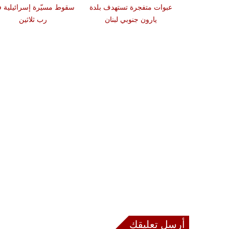
دة تضرب لبنان
عبوات متفجرة تستهدف بلدة
سقوط مسيّرة إسرائيلية 
2 درجات على مقياس
يارون جنوبي لبنان
رب ثلاثين
تر
أرسل تعليقك