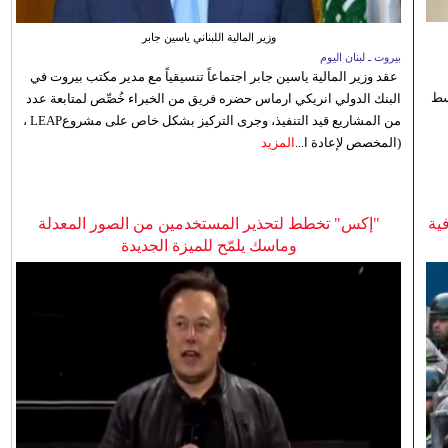
وزير المالية اللبناني ياسين جابر
بيروت ـ لبنان اليوم
عقد وزير المالية ياسين جابر اجتماعاً تنسيقياً مع مدير مكتب بيروت في
 للوسط
البنك الدولي انريكي ارماس حضره فريق من الخبراء خُصِّص لمتابعة عدد
من المشاريع قيد التنفيذ، وجرى التركيز بشكل خاص على مشروعLEAP ،
(المخصص لإعادة ا...
المزيد
ية
"إكس" تخطط لتحذير المستخدمين من الصور المعدلة
وماسك يلمّح للميزة الجديدة