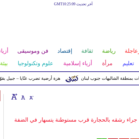
آخر تحديث GMT10:25:09
عاجلة
رياضة
ثقافة
إقتصاد
فن وموسيقى
أزياء
تعليم
مرأة
أزياء إسلامية
علوم وتكنولوجيا
بيئة
ة الشاليهات جنوب لبنان
هزة أرضية تضرب عنّايا – جبيل بقوّة 2.8 درجات على مقياس ريختر
 جراء رشقه بالحجارة قرب مستوطنة يتسهار في الضفة