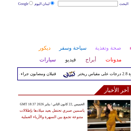
البحث
لبنان اليوم
Google
صحة وتغذية
سياحة وسفر
ديكور
مدونات
أبراج
فيديو
سيارات
قتيلان ومصابون جراء 14 غارة إسرائيلية على شرق وجنوب لبنان
آخر الأخبار
GMT 18:37 2026 الخميس ,22 كانون الثاني / يناير
ياسمين صبري تحتفل بعيد ميلادها بإطلالات
متنوعة تجمع بين السهرة والأزياء العملية