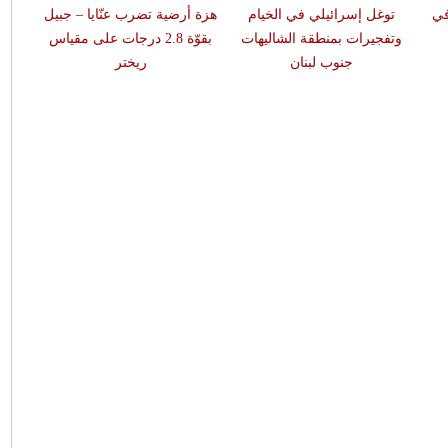
في
توغل إسرائيلي في الخيام
هزة أرضية تضرب عنّايا – جبيل
وتفجيرات بمنطقة الشاليهات
بقوّة 2.8 درجات على مقياس
جنوب لبنان
ريختر