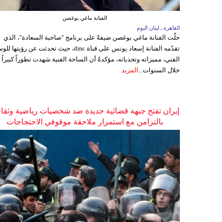
الفنانة ماغي بوغصن
القاهرة ـ لبنان اليوم
حلّت الفنانة ماغي بوغصن ضيفةً على برنامج "صاحبة السعادة"، الذي
تقدّمه الفنانة إسعاد يونس على قناة dmc، حيث تحدثت عن رؤيتها
الفني، مميزاته وتحدياته، مؤكدةً أن الساحة الفنية شهدت تطوراً كبيراً
خلال السنوات...
المزيد
إيران تفتح جبهة قضائية جديدة ضد شخصيات رياضية وثقاف
بالتزامن مع استمرار ملاحقة موقوفي الاحتجاجات