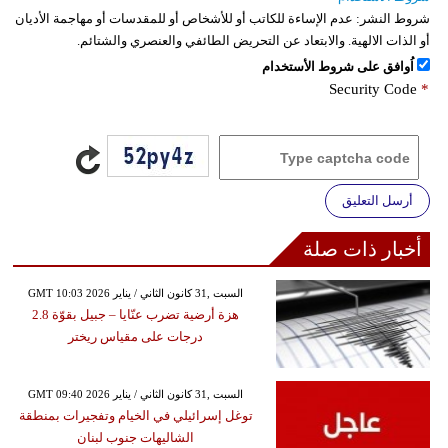
شروط النشر:
عدم الإساءة للكاتب أو للأشخاص أو للمقدسات أو مهاجمة الأديان
أو الذات الالهية. والابتعاد عن التحريض الطائفي والعنصري والشتائم.
اُوافق على شروط الأستخدام
Security Code
*
أرسل التعليق
أخبار ذات صلة
GMT 10:03 2026 السبت ,31 كانون الثاني / يناير
هزة أرضية تضرب عنّايا – جبيل بقوّة 2.8
درجات على مقياس ريختر
GMT 09:40 2026 السبت ,31 كانون الثاني / يناير
توغل إسرائيلي في الخيام وتفجيرات بمنطقة
الشاليهات جنوب لبنان