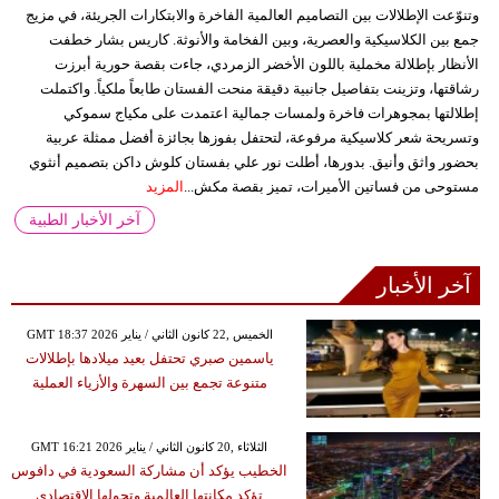
وتنوّعت الإطلالات بين التصاميم العالمية الفاخرة والابتكارات الجريئة، في مزيج
جمع بين الكلاسيكية والعصرية، وبين الفخامة والأنوثة. كاريس بشار خطفت
الأنظار بإطلالة مخملية باللون الأخضر الزمردي، جاءت بقصة حورية أبرزت
رشاقتها، وتزينت بتفاصيل جانبية دقيقة منحت الفستان طابعاً ملكياً. واكتملت
إطلالتها بمجوهرات فاخرة ولمسات جمالية اعتمدت على مكياج سموكي
وتسريحة شعر كلاسيكية مرفوعة، لتحتفل بفوزها بجائزة أفضل ممثلة عربية
بحضور واثق وأنيق. بدورها، أطلت نور علي بفستان كلوش داكن بتصميم أنثوي
مستوحى من فساتين الأميرات، تميز بقصة مكش...
المزيد
آخر الأخبار الطبية
آخر الأخبار
GMT 18:37 2026 الخميس ,22 كانون الثاني / يناير
ياسمين صبري تحتفل بعيد ميلادها بإطلالات
متنوعة تجمع بين السهرة والأزياء العملية
GMT 16:21 2026 الثلاثاء ,20 كانون الثاني / يناير
الخطيب يؤكد أن مشاركة السعودية في دافوس
تؤكد مكانتها العالمية وتحولها الاقتصادي