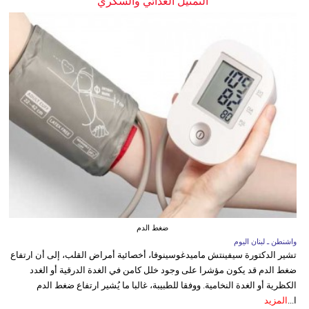
التمثيل الغذائي والسكري
ضغط الدم
واشنطن ـ لبنان اليوم
تشير الدكتورة سيفينتش ماميدغوسينوفا، أخصائية أمراض القلب، إلى أن ارتفاع
ضغط الدم قد يكون مؤشرا على وجود خلل كامن في الغدة الدرقية أو الغدد
الكظرية أو الغدة النخامية. ووفقا للطبيبة، غالبا ما يُشير ارتفاع ضغط الدم
ا...
المزيد