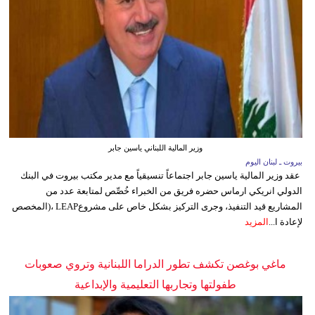
وزير المالية اللبناني ياسين جابر
بيروت ـ لبنان اليوم
عقد وزير المالية ياسين جابر اجتماعاً تنسيقياً مع مدير مكتب بيروت في البنك
الدولي انريكي ارماس حضره فريق من الخبراء خُصِّص لمتابعة عدد من
المشاريع قيد التنفيذ، وجرى التركيز بشكل خاص على مشروعLEAP ،(المخصص
لإعادة ا...
المزيد
ماغي بوغصن تكشف تطور الدراما اللبنانية وتروي صعوبات
طفولتها وتجاربها التعليمية والإبداعية