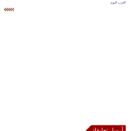
وسفر
العرب اليوم
ديكور
أخبار
إعلام
تعليم
مرأة
أزياء
إسلامية
علوم
وتكنولوجيا
بيئة
أرسل تعليقك