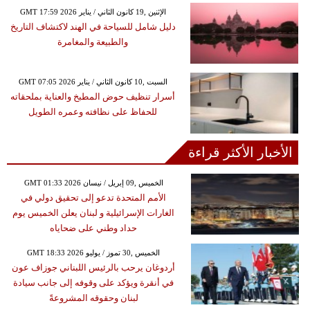
GMT 17:59 2026 الإثنين ,19 كانون الثاني / يناير
دليل شامل للسياحة في الهند لاكتشاف التاريخ
والطبيعة والمغامرة
GMT 07:05 2026 السبت ,10 كانون الثاني / يناير
أسرار تنظيف حوض المطبخ والعناية بملحقاته
للحفاظ على نظافته وعمره الطويل
الأخبار الأكثر قراءة
GMT 01:33 2026 الخميس ,09 إبريل / نيسان
الأمم المتحدة تدعو إلى تحقيق دولي في
الغارات الإسرائيلية و لبنان يعلن الخميس يوم
حداد وطني على ضحاياه
GMT 18:33 2026 الخميس ,30 تموز / يوليو
أردوغان يرحب بالرئيس اللبناني جوزاف عون
في أنقرة ويؤكد على وقوفه إلى جانب سيادة
لبنان وحقوقه المشروعةً