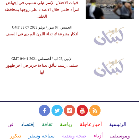
قوات الاحتلال الإسرائيلي تتسبب في إجهاض
امرأة حامل خلال الاعتداء على زوجها بمحافظة
الخليل
GMT 22:07 2022 الخميس ,07 تموز / يوليو
أفكار متنوعة لارتداء اللون الوردي في الصيف
GMT 04:41 2021 الإثنين ,02 آب / أغسطس
سلمى رشيد تتألق بعباءة حرير في آخر ظهور
لها
الرئيسية
أخبارعاجلة
رياضة
ثقافة
إقتصاد
فن
وموسيقى
أزياء
صحة وتغذية
سياحة وسفر
ديكور