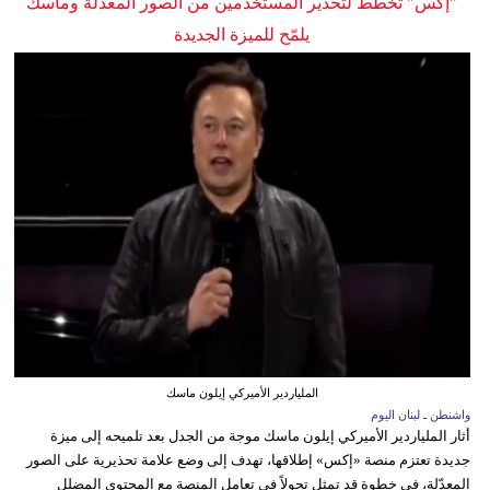
"إكس" تخطط لتحذير المستخدمين من الصور المعدلة وماسك
يلمّح للميزة الجديدة
الملياردير الأميركي إيلون ماسك
واشنطن ـ لبنان اليوم
أثار الملياردير الأميركي إيلون ماسك موجة من الجدل بعد تلميحه إلى ميزة
جديدة تعتزم منصة «إكس» إطلاقها، تهدف إلى وضع علامة تحذيرية على الصور
المعدّلة، في خطوة قد تمثل تحولاً في تعامل المنصة مع المحتوى المضلل