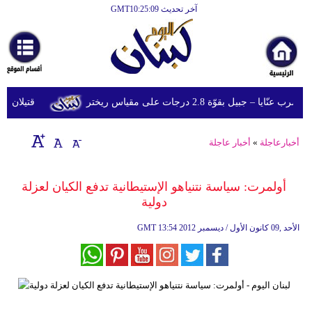
آخر تحديث GMT10:25:09
الرئيسية
أخبارعاجلة
رياضة
– جبيل بقوّة 2.8 درجات على مقياس ريختر
قتيلان ومصابون جراء 14 غارة إسرائي
ثقافة
إقتصاد
أخبارعاجلة
»
أخبار عاجلة
فن
أولمرت: سياسة نتنياهو الإستيطانية تدفع الكيان لعزلة
وموسيقى
دولية
أزياء
13:54 2012 الأحد ,09 كانون الأول / ديسمبر
GMT
صحة
وتغذية
سياحة