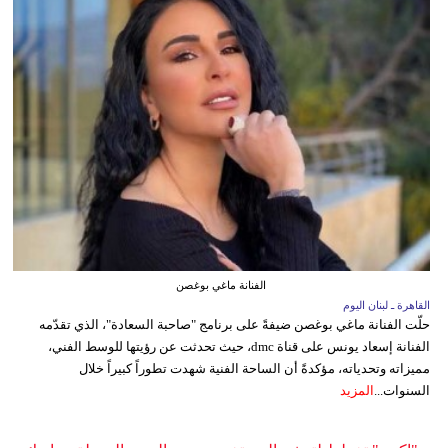
الفنانة ماغي بوغصن
القاهرة ـ لبنان اليوم
حلّت الفنانة ماغي بوغصن ضيفةً على برنامج "صاحبة السعادة"، الذي تقدّمه
الفنانة إسعاد يونس على قناة dmc، حيث تحدثت عن رؤيتها للوسط الفني،
مميزاته وتحدياته، مؤكدةً أن الساحة الفنية شهدت تطوراً كبيراً خلال
السنوات...
المزيد