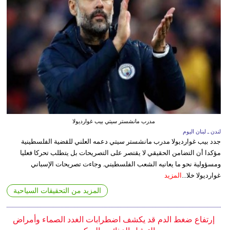
مدرب مانشستر سيتي بيب غوارديولا
لندن ـ لبنان اليوم
جدد بيب غوارديولا مدرب مانشستر سيتي دعمه العلني للقضية الفلسطينية
مؤكدا أن التضامن الحقيقي لا يقتصر على التصريحات بل يتطلب تحركا فعليا
ومسؤولية نحو ما يعانيه الشعب الفلسطيني. وجاءت تصريحات الإسباني
غوارديولا خلا...
المزيد
المزيد من التحقيقات السياحية
إرتفاع ضغط الدم قد يكشف اضطرابات الغدد الصماء وأمراض