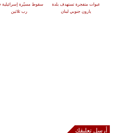
دة تضرب لبنان
عبوات متفجرة تستهدف بلدة
سقوط مسيّرة إسرائيلية 
2 درجات على مقياس
يارون جنوبي لبنان
رب ثلاثين
تر
أرسل تعليقك