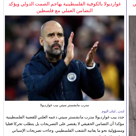
ي
غوارديولا بالكوفية الفلسطينية يهاجم الصمت الدولي ويؤكد
التضامن العملي مع فلسطين
مدرب مانشستر سيتي بيب غوارديولا
لندن ـ لبنان اليوم
جدد بيب غوارديولا مدرب مانشستر سيتي دعمه العلني للقضية الفلسطينية
مؤكدا أن التضامن الحقيقي لا يقتصر على التصريحات بل يتطلب تحركا فعليا
ومسؤولية نحو ما يعانيه الشعب الفلسطيني. وجاءت تصريحات الإسباني