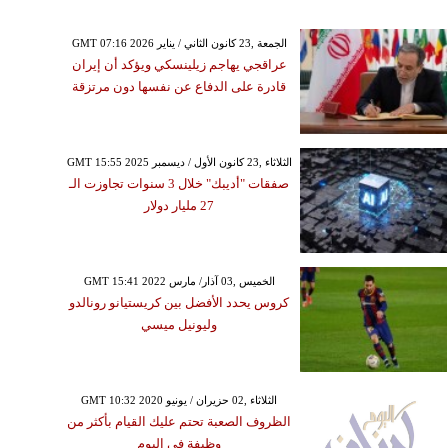
GMT 07:16 2026 الجمعة ,23 كانون الثاني / يناير
عراقجي يهاجم زيلينسكي ويؤكد أن إيران
قادرة على الدفاع عن نفسها دون مرتزقة
GMT 15:55 2025 الثلاثاء ,23 كانون الأول / ديسمبر
صفقات "أديبك" خلال 3 سنوات تجاوزت الـ
27 مليار دولار
GMT 15:41 2022 الخميس ,03 آذار/ مارس
كروس يحدد الأفضل بين كريستيانو رونالدو
وليونيل ميسي
GMT 10:32 2020 الثلاثاء ,02 حزيران / يونيو
الظروف الصعبة تحتم عليك القيام بأكثر من
وظيفة في اليوم