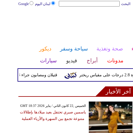
البحث
لبنان اليوم
Google
صحة وتغذية
سياحة وسفر
ديكور
مدونات
أبراج
فيديو
سيارات
قتيلان ومصابون جراء 14 غارة إسرائيلية على شرق وجنوب لبنان
آخر الأخبار
GMT 18:37 2026 الخميس ,22 كانون الثاني / يناير
ياسمين صبري تحتفل بعيد ميلادها بإطلالات
متنوعة تجمع بين السهرة والأزياء العملية