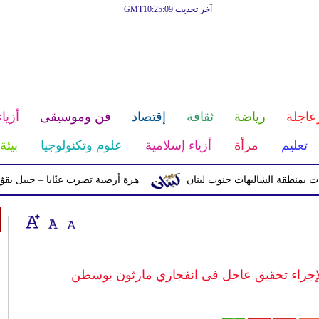
آخر تحديث GMT10:25:09
عاجلة
رياضة
ثقافة
إقتصاد
فن وموسيقى
أزياء
تعليم
مرأة
أزياء إسلامية
علوم وتكنولوجيا
بيئة
 الشاليهات جنوب لبنان
هزة أرضية تضرب عنّايا – جبيل بقوّة 2.8 درجات على مقياس ريختر
م لإجراء تحقيق عاجل فى انفجاري مارثون بوسطن