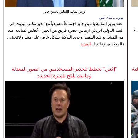
وزير المالية اللبناني ياسين جابر
بيروت ـ لبنان اليوم
عقد وزير المالية ياسين جابر اجتماعاً تنسيقياً مع مدير مكتب بيروت في
 للوسط
البنك الدولي انريكي ارماس حضره فريق من الخبراء خُصِّص لمتابعة عدد
من المشاريع قيد التنفيذ، وجرى التركيز بشكل خاص على مشروعLEAP ،
(المخصص لإعادة ا...
المزيد
ية
"إكس" تخطط لتحذير المستخدمين من الصور المعدلة
وماسك يلمّح للميزة الجديدة