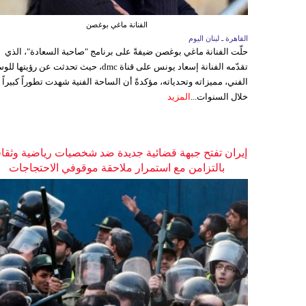
الفنانة ماغي بوغصن
القاهرة ـ لبنان اليوم
حلّت الفنانة ماغي بوغصن ضيفةً على برنامج "صاحبة السعادة"، الذي
تقدّمه الفنانة إسعاد يونس على قناة dmc، حيث تحدثت عن رؤيتها
الفني، مميزاته وتحدياته، مؤكدةً أن الساحة الفنية شهدت تطوراً كبيراً
خلال السنوات...
المزيد
إيران تفتح جبهة قضائية جديدة ضد شخصيات رياضية وثقاف
بالتزامن مع استمرار ملاحقة موقوفي الاحتجاجات