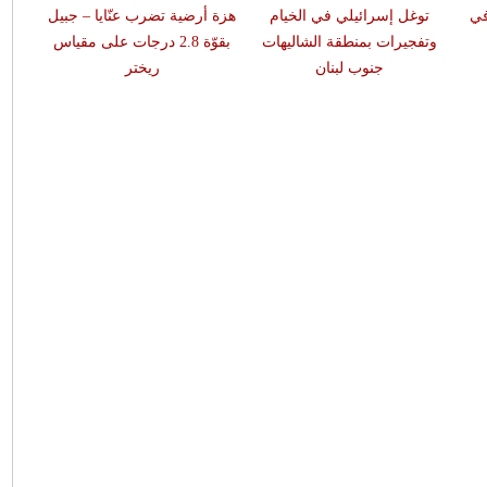
في
توغل إسرائيلي في الخيام
هزة أرضية تضرب عنّايا – جبيل
وتفجيرات بمنطقة الشاليهات
بقوّة 2.8 درجات على مقياس
جنوب لبنان
ريختر