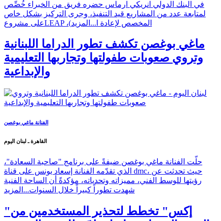
في البنك الدولي انريكي ارماس حضره فريق من الخبراء خُصِّص
لمتابعة عدد من المشاريع قيد التنفيذ، وجرى التركيز بشكل خاص
على مشروعLEAP ،(المخصص لإعادة ا...
المزيد
ماغي بوغصن تكشف تطور الدراما اللبنانية
وتروي صعوبات طفولتها وتجاربها التعليمية
والإبداعية
الفنانة ماغي بوغصن
القاهرة ـ لبنان اليوم
حلّت الفنانة ماغي بوغصن ضيفةً على برنامج "صاحبة السعادة"،
الذي تقدّمه الفنانة إسعاد يونس على قناة dmc، حيث تحدثت عن
رؤيتها للوسط الفني، مميزاته وتحدياته، مؤكدةً أن الساحة الفنية
شهدت تطوراً كبيراً خلال السنوات...
المزيد
"إكس" تخطط لتحذير المستخدمين من