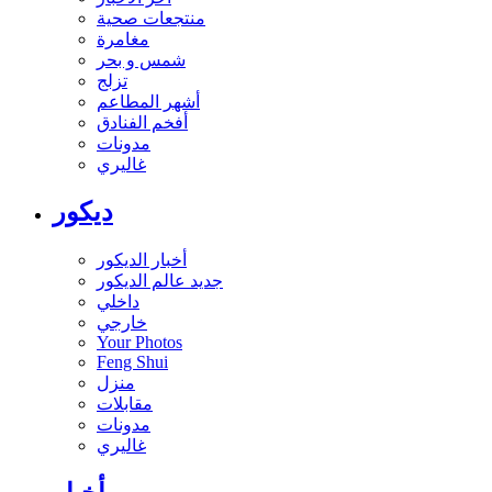
منتجعات صحية
مغامرة
شمس و بحر
تزلج
أشهر المطاعم
أفخم الفنادق
مدونات
غاليري
ديكور
أخبار الديكور
جديد عالم الديكور
داخلي
خارجي
Your Photos
Feng Shui
منزل
مقابلات
مدونات
غاليري