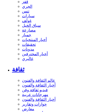
قفز
الجري
تنس
سيارات
غولف
سباق الخيل
مصارعة
جمباز
أخبار المنتخبات
تحقيقات
مدونات
أخبار المحترفين
غاليري
ثقافة
عالم الثقافة والفنون
أخبار الثقافة والفنون
فيديو ثقافة وفن
مهرجانات عربية
أخبار الثقافة والفنون
حوارات وتقارير
معارض