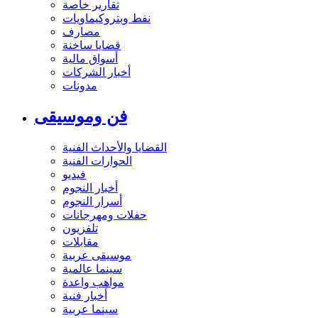
تقارير خاصة
نفط وبتروكيماويات
مصارف
قضايا ساخنة
أسواق مالية
أخبار الشركات
مدونات
فن وموسيقى
القضايا والأحداث الفنية
الحوارات الفنية
فيديو
أخبار النجوم
أسرار النجوم
حفلات ومهرجانات
تلفزيون
مقابلات
موسيقى عربية
سينما عالمية
مواهب واعدة
أخبار فنية
سينما عربية