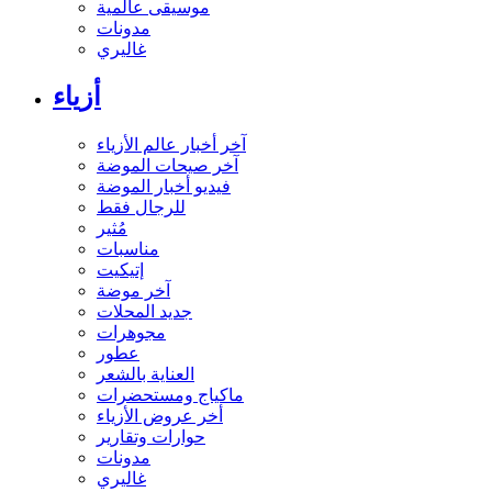
موسيقى عالمية
مدونات
غاليري
أزياء
آخر أخبار عالم الأزياء
آخر صيحات الموضة
فيديو أخبار الموضة
للرجال فقط
مُثير
مناسبات
إتيكيت
آخر موضة
جديد المحلات
مجوهرات
عطور
العناية بالشعر
ماكياج ومستحضرات
أخر عروض الأزياء
حوارات وتقارير
مدونات
غاليري