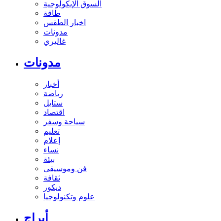
السوق الإيكولوجية
طاقة
اخبار الطقس
مدونات
غاليري
مدونات
أخبار
رياضة
ستايل
اقتصاد
سياحة وسفر
تعليم
إعلام
نساء
بيئة
فن وموسيقى
ثقافة
ديكور
علوم وتكنولوجيا
أبراج