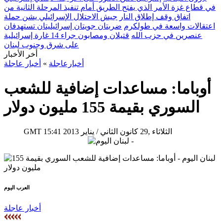
في قطاع غزة الأمر الذي يفتح الطريق أمام تنفيذ المرحلة الثانية من
اتفاق وقف إطلاق النار
جيش الاحتلال الإسرائيلي يشن حملة
اعتقالات واسعة في طولكرم
ضربتان جويتان إسرائيليتان تستهدفان
عنصرين في حزب الله
قتيلان ومصابون جراء 14 غارة إسرائيلية
على شرق وجنوب لبنان
أخر الأخبار
أخبارعاجلة
»
أخبار عاجلة
أوباما: مساعدات إضافية للشعب
السوري بقيمة 155 مليون دولار
15:41 2013 الثلاثاء ,29 كانون الثاني / يناير
GMT
العرب اليوم
أخبار عاجلة