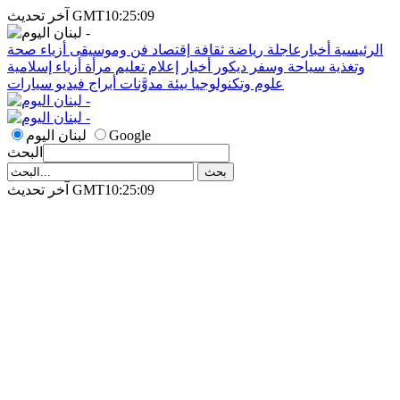
آخر تحديث GMT10:25:09
الرئيسية
أخبارعاجلة
رياضة
ثقافة
إقتصاد
فن وموسيقى
أزياء
صحة
وتغذية
سياحة وسفر
ديكور
أخبار
إعلام
تعليم
مرأة
أزياء إسلامية
علوم وتكنولوجيا
بيئة
مدوَّنات
أبراج
فيديو
سيارات
Google
لبنان اليوم
البحث
آخر تحديث GMT10:25:09