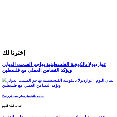
إخترنا لك
غوارديولا بالكوفية الفلسطينية يهاجم الصمت الدولي
ويؤكد التضامن العملي مع فلسطين
مدرب مانشستر سيتي بيب غوارديولا
لندن ـ لبنان اليوم
جدد بيب غوارديولا مدرب مانشستر سيتي دعمه العلني للقضية