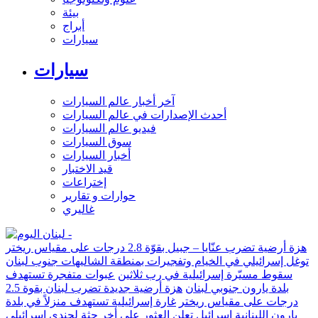
بيئة
أبراج
سيارات
سيارات
آخر أخبار عالم السيارات
أحدث الإصدارات في عالم السيارات
فيديو عالم السيارات
سوق السيارات
أخبار السيارات
قيد الاختبار
إختراعات
حوارات و تقارير
غاليري
هزة أرضية تضرب عنّايا – جبيل بقوّة 2.8 درجات على مقياس ريختر
توغل إسرائيلي في الخيام وتفجيرات بمنطقة الشاليهات جنوب لبنان
سقوط مسيّرة إسرائيلية في رب ثلاثين
عبوات متفجرة تستهدف
بلدة يارون جنوبي لبنان
هزة أرضية جديدة تضرب لبنان بقوة 2.5
درجات على مقياس ريختر
غارة إسرائيلية تستهدف منزلاً في بلدة
يارون اللبنانية
إسرائيل تعلن العثور على أخر جثة لجندي إسرائيلي