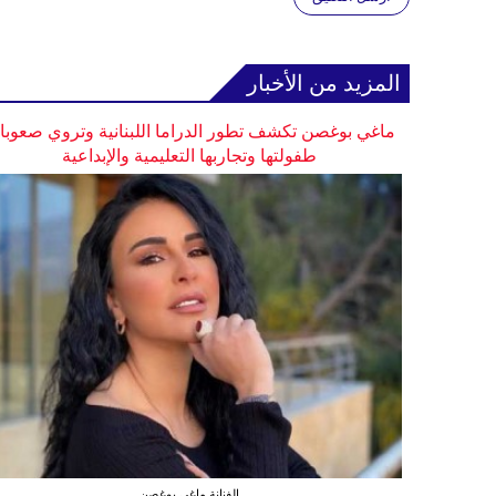
المزيد من الأخبار
ماغي بوغصن تكشف تطور الدراما اللبنانية وتروي صعوب
طفولتها وتجاربها التعليمية والإبداعية
الفنانة ماغي بوغصن