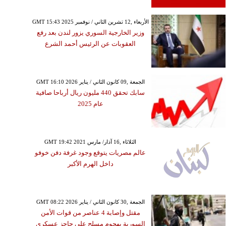
GMT 15:43 2025 الأربعاء ,12 تشرين الثاني / نوفمبر
وزير الخارجية السوري يزور لندن بعد رفع
العقوبات عن الرئيس أحمد الشرع
GMT 16:10 2026 الجمعة ,09 كانون الثاني / يناير
سابك تحقق 440 مليون ريال أرباحا صافية
عام 2025
GMT 19:42 2021 الثلاثاء ,16 آذار/ مارس
عالم مصريات يتوقع وجود غرفة دفن خوفو
داخل الهرم الأكبر
GMT 08:22 2026 الجمعة ,30 كانون الثاني / يناير
مقتل وإصابة 4 عناصر من قوات الأمن
السورية بهجوم مسلح على حاجز عسكري