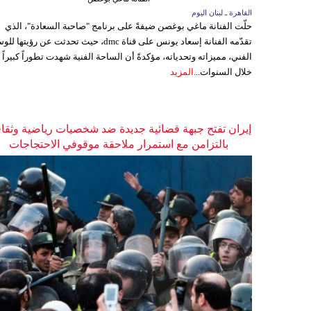
القاهرة ـ لبنان اليوم
حلّت الفنانة ماغي بوغصن ضيفةً على برنامج "صاحبة السعادة"، الذي
تقدّمه الفنانة إسعاد يونس على قناة dmc، حيث تحدثت عن رؤيتها
الفني، مميزاته وتحدياته، مؤكدةً أن الساحة الفنية شهدت تطوراً كبيراً
خلال السنوات...
المزيد
إيران تفتح جبهة قضائية جديدة ضد شخصيات رياضية وثقاف
بالتزامن مع استمرار ملاحقة موقوفي الاحتجاجات