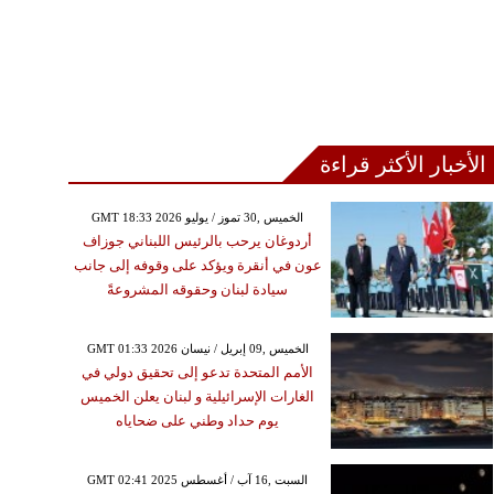
الأخبار الأكثر قراءة
GMT 18:33 2026 الخميس ,30 تموز / يوليو
أردوغان يرحب بالرئيس اللبناني جوزاف
عون في أنقرة ويؤكد على وقوفه إلى جانب
سيادة لبنان وحقوقه المشروعةً
GMT 01:33 2026 الخميس ,09 إبريل / نيسان
الأمم المتحدة تدعو إلى تحقيق دولي في
الغارات الإسرائيلية و لبنان يعلن الخميس
يوم حداد وطني على ضحاياه
GMT 02:41 2025 السبت ,16 آب / أغسطس