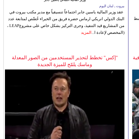
بيروت ـ لبنان اليوم
عقد وزير المالية ياسين جابر اجتماعاً تنسيقياً مع مدير مكتب بيروت في
 للوسط
البنك الدولي انريكي ارماس حضره فريق من الخبراء خُصِّص لمتابعة عدد
من المشاريع قيد التنفيذ، وجرى التركيز بشكل خاص على مشروعLEAP ،
(المخصص لإعادة ا...
المزيد
ية
"إكس" تخطط لتحذير المستخدمين من الصور المعدلة
وماسك يلمّح للميزة الجديدة