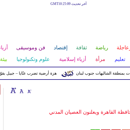
آخر تحديث GMT10:25:09
عاجلة
رياضة
ثقافة
إقتصاد
فن وموسيقى
أزياء
تعليم
مرأة
أزياء إسلامية
علوم وتكنولوجيا
بيئة
ة الشاليهات جنوب لبنان
هزة أرضية تضرب عنّايا – جبيل بقوّة 2.8 درجات على مقياس ريختر
افظة القاهرة ويعلنون العصيان المدني