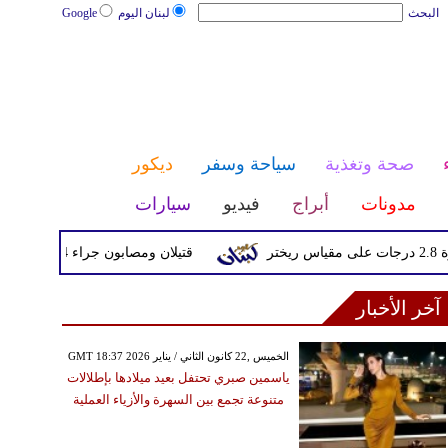
البحث
لبنان اليوم
Google
صحة وتغذية
سياحة وسفر
ديكور
مدونات
أبراج
فيديو
سيارات
قتيلان ومصابون جراء 14 غارة إسرائيلية على شرق وجنوب لبنان
آخر الأخبار
GMT 18:37 2026 الخميس ,22 كانون الثاني / يناير
ياسمين صبري تحتفل بعيد ميلادها بإطلالات
متنوعة تجمع بين السهرة والأزياء العملية