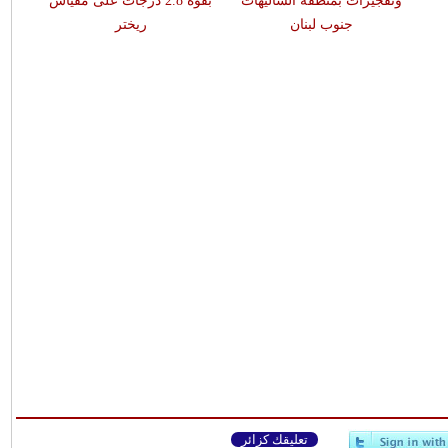
وتفجيرات بمنطقة الشاليهات
بقوّة 2.8 درجات على مقياس
جنوب لبنان
ريختر
تعليقك كزائر