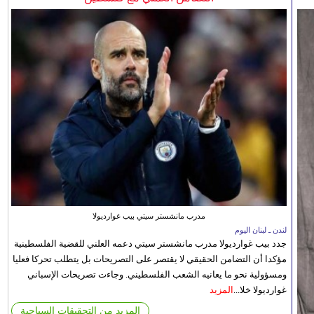
مدرب مانشستر سيتي بيب غوارديولا
لندن ـ لبنان اليوم
جدد بيب غوارديولا مدرب مانشستر سيتي دعمه العلني للقضية الفلسطينية
مؤكدا أن التضامن الحقيقي لا يقتصر على التصريحات بل يتطلب تحركا فعليا
ومسؤولية نحو ما يعانيه الشعب الفلسطيني. وجاءت تصريحات الإسباني
غوارديولا خلا...
المزيد
المزيد من التحقيقات السياحية