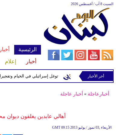
السبت 8 آب / أغسطس 2026
الرئيسية
أخبار
أخبار
إعلام
إسرائيلية في رب ثلاثين
أخر الأخبار
توغل إسرائيلي في الخيام وتفجيرات بمنطق
أخبارعاجلة
»
أخبار عاجلة
أهالي عابدين يغلقون ديوان مح
09:15 2013 الأربعاء ,03 تموز / يوليو
GMT