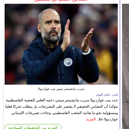
مدرب مانشستر سيتي بيب غوارديولا
لندن ـ لبنان اليوم
جدد بيب غوارديولا مدرب مانشستر سيتي دعمه العلني للقضية الفلسطينية
مؤكدا أن التضامن الحقيقي لا يقتصر على التصريحات بل يتطلب تحركا فعليا
ومسؤولية نحو ما يعانيه الشعب الفلسطيني. وجاءت تصريحات الإسباني
غوارديولا خلا...
المزيد
المزيد من التحقيقات السياحية