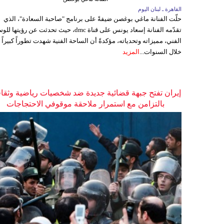
القاهرة ـ لبنان اليوم
حلّت الفنانة ماغي بوغصن ضيفةً على برنامج "صاحبة السعادة"، الذي
تقدّمه الفنانة إسعاد يونس على قناة dmc، حيث تحدثت عن رؤيتها
الفني، مميزاته وتحدياته، مؤكدةً أن الساحة الفنية شهدت تطوراً كبيراً
خلال السنوات...
المزيد
إيران تفتح جبهة قضائية جديدة ضد شخصيات رياضية وثقاف
بالتزامن مع استمرار ملاحقة موقوفي الاحتجاجات