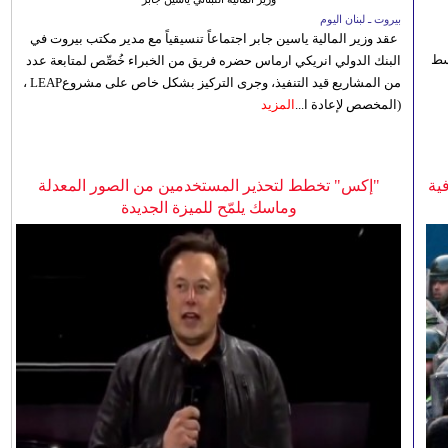
بيروت ـ لبنان اليوم
عقد وزير المالية ياسين جابر اجتماعاً تنسيقياً مع مدير مكتب بيروت في
 للوسط
البنك الدولي انريكي ارماس حضره فريق من الخبراء خُصِّص لمتابعة عدد
من المشاريع قيد التنفيذ، وجرى التركيز بشكل خاص على مشروعLEAP ،
(المخصص لإعادة ا...
المزيد
ية
"إكس" تخطط لتحذير المستخدمين من الصور المعدلة
وماسك يلمّح للميزة الجديدة