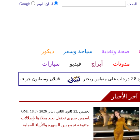
البحث
لبنان اليوم
Google
صحة وتغذية
سياحة وسفر
ديكور
مدونات
أبراج
فيديو
سيارات
قتيلان ومصابون جراء 14 غارة إسرائيلية على شرق وجنوب لبنان
آخر الأخبار
GMT 18:37 2026 الخميس ,22 كانون الثاني / يناير
ياسمين صبري تحتفل بعيد ميلادها بإطلالات
متنوعة تجمع بين السهرة والأزياء العملية