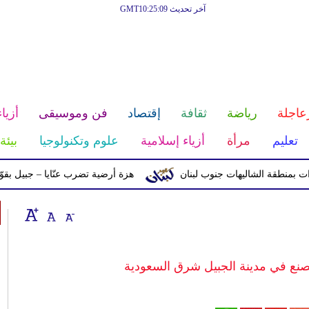
آخر تحديث GMT10:25:09
عاجلة
رياضة
ثقافة
إقتصاد
فن وموسيقى
أزياء
تعليم
مرأة
أزياء إسلامية
علوم وتكنولوجيا
بيئة
 الشاليهات جنوب لبنان
هزة أرضية تضرب عنّايا – جبيل بقوّة 2.8 درجات على مقياس ريختر
صنع في مدينة الجبيل شرق السعودية