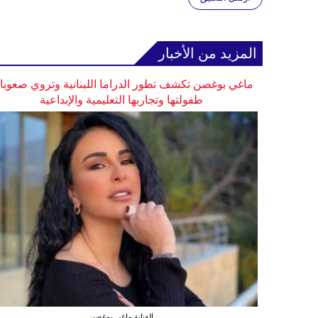
المزيد من الأخبار
ماغي بوغصن تكشف تطور الدراما اللبنانية وتروي صعوب
طفولتها وتجاربها التعليمية والإبداعية
الفنانة ماغي بوغصن