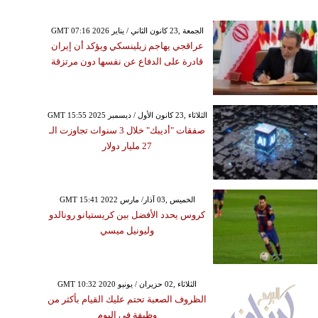
GMT 07:16 2026 الجمعة ,23 كانون الثاني / يناير
عراقجي يهاجم زيلينسكي ويؤكد أن إيران
قادرة على الدفاع عن نفسها دون مرتزقة
GMT 15:55 2025 الثلاثاء ,23 كانون الأول / ديسمبر
صفقات "أديبك" خلال 3 سنوات تجاوزت الـ
27 مليار دولار
GMT 15:41 2022 الخميس ,03 آذار/ مارس
كروس يحدد الأفضل بين كريستيانو رونالدو
وليونيل ميسي
GMT 10:32 2020 الثلاثاء ,02 حزيران / يونيو
الظروف الصعبة تحتم عليك القيام بأكثر من
وظيفة في اليوم