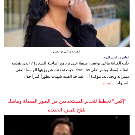
الفنانة ماغي بوغصن
القاهرة ـ لبنان اليوم
حلّت الفنانة ماغي بوغصن ضيفةً على برنامج "صاحبة السعادة"، الذي تقدّمه
الفنانة إسعاد يونس على قناة dmc، حيث تحدثت عن رؤيتها للوسط الفني،
مميزاته وتحدياته، مؤكدةً أن الساحة الفنية شهدت تطوراً كبيراً خلال
السنوات...
المزيد
"إكس" تخطط لتحذير المستخدمين من الصور المعدلة وماسك
يلمّح للميزة الجديدة