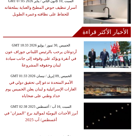
GMT 07:05 2026 السبت ,10 كانون الثاني / يناير
أسرار تنظيف حوض المطبخ والعناية بملحقاته
للحفاظ على نظافته وعمره الطويل
الأخبار الأكثر قراءة
GMT 18:33 2026 الخميس ,30 تموز / يوليو
أردوغان يرحب بالرئيس اللبناني جوزاف عون
في أنقرة ويؤكد على وقوفه إلى جانب سيادة
لبنان وحقوقه المشروعةً
GMT 01:33 2026 الخميس ,09 إبريل / نيسان
الأمم المتحدة تدعو إلى تحقيق دولي في
الغارات الإسرائيلية و لبنان يعلن الخميس يوم
حداد وطني على ضحاياه
GMT 02:38 2025 السبت ,16 آب / أغسطس
أبرز الأحداث اليوميّة لمواليد برج "الميزان" في
أغسطس/ آب 2025