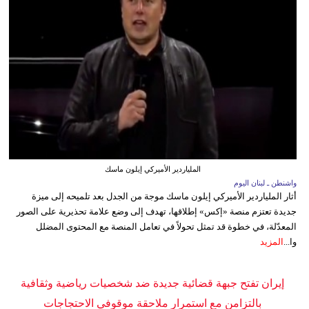
الملياردير الأميركي إيلون ماسك
واشنطن ـ لبنان اليوم
أثار الملياردير الأميركي إيلون ماسك موجة من الجدل بعد تلميحه إلى ميزة
جديدة تعتزم منصة «إكس» إطلاقها، تهدف إلى وضع علامة تحذيرية على الصور
المعدّلة، في خطوة قد تمثل تحولاً في تعامل المنصة مع المحتوى المضلل
وا...
المزيد
إيران تفتح جبهة قضائية جديدة ضد شخصيات رياضية وثقافية
بالتزامن مع استمرار ملاحقة موقوفي الاحتجاجات