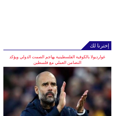
إخترنا لك
غوارديولا بالكوفية الفلسطينية يهاجم الصمت الدولي ويؤكد
التضامن العملي مع فلسطين