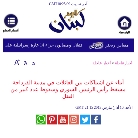
آخر تحديث GMT10:25:09
الرئيسية
أخبارعاجلة
رياضة
قتيلان ومصابون جراء 14 غارة إسرائيلية على شرق وجنوب لبنان
ثقافة
إقتصاد
أخبارعاجلة
»
أخبار عاجلة
فن
أنباء عن اشتباكات بين العائلات في مدينة القرداحة
وموسيقى
مسقط رأس الرئيس السوري وسقوط عدد كبير من
القتل
أزياء
21:15 2013 الأحد ,10 آذار/ مارس
GMT
صحة
وتغذية
سياحة