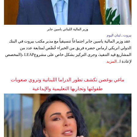
وزير المالية اللبناني ياسين جابر
بيروت ـ لبنان اليوم
عقد وزير المالية ياسين جابر اجتماعاً تنسيقياً مع مدير مكتب بيروت في البنك
الدولي انريكي ارماس حضره فريق من الخبراء خُصِّص لمتابعة عدد من
المشاريع قيد التنفيذ، وجرى التركيز بشكل خاص على مشروعLEAP ،(المخصص
لإعادة ا...
المزيد
ماغي بوغصن تكشف تطور الدراما اللبنانية وتروي صعوبات
طفولتها وتجاربها التعليمية والإبداعية