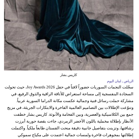
كاريس بشار
الرياض ـ لبنان اليوم
سجّلت النجمات السوريات حضوراً لافتاً في حفل Joy Awards 2026، حيث تحولت
السجادة البنفسجية إلى مساحة استعراض للأناقة الراقية والذوق الرفيع، في
مشاركة حملت رسائل فنية وجمالية عكست مكانة الدراما السورية عربياً.
وتنوّعت الإطلالات بين التصاميم العالمية الفاخرة والابتكارات الجريئة، في مزيج
جمع بين الكلاسيكية والعصرية، وبين الفخامة والأنوثة. كاريس بشار خطفت
الأنظار بإطلالة مخملية باللون الأخضر الزمردي، جاءت بقصة حورية أبرزت
رشاقتها، وتزينت بتفاصيل جانبية دقيقة منحت الفستان طابعاً ملكياً. واكتملت
إطلالتها بمجوهرات فاخرة ولمسات جمالية اعتمدت على مكياج سموكي