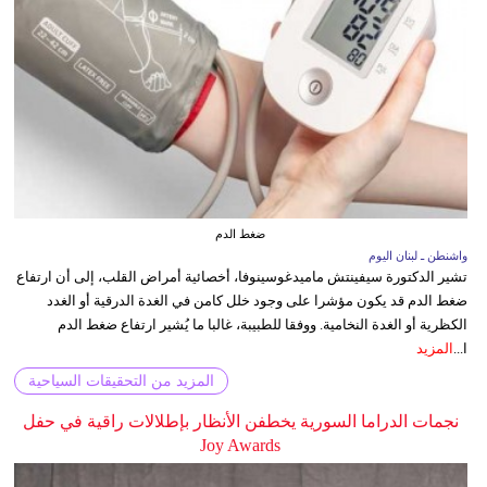
ضغط الدم
واشنطن ـ لبنان اليوم
تشير الدكتورة سيفينتش ماميدغوسينوفا، أخصائية أمراض القلب، إلى أن ارتفاع
ضغط الدم قد يكون مؤشرا على وجود خلل كامن في الغدة الدرقية أو الغدد
الكظرية أو الغدة النخامية. ووفقا للطبيبة، غالبا ما يُشير ارتفاع ضغط الدم
ا...
المزيد
المزيد من التحقيقات السياحية
نجمات الدراما السورية يخطفن الأنظار بإطلالات راقية في حفل
Joy Awards