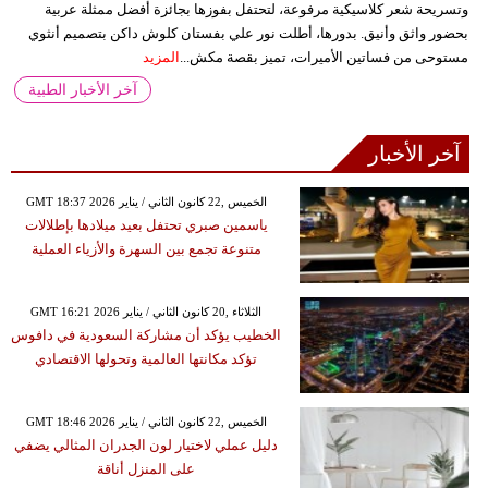
وتسريحة شعر كلاسيكية مرفوعة، لتحتفل بفوزها بجائزة أفضل ممثلة عربية
بحضور واثق وأنيق. بدورها، أطلت نور علي بفستان كلوش داكن بتصميم أنثوي
مستوحى من فساتين الأميرات، تميز بقصة مكش...
المزيد
آخر الأخبار الطبية
آخر الأخبار
GMT 18:37 2026 الخميس ,22 كانون الثاني / يناير
ياسمين صبري تحتفل بعيد ميلادها بإطلالات
متنوعة تجمع بين السهرة والأزياء العملية
GMT 16:21 2026 الثلاثاء ,20 كانون الثاني / يناير
الخطيب يؤكد أن مشاركة السعودية في دافوس
تؤكد مكانتها العالمية وتحولها الاقتصادي
GMT 18:46 2026 الخميس ,22 كانون الثاني / يناير
دليل عملي لاختيار لون الجدران المثالي يضفي
على المنزل أناقة