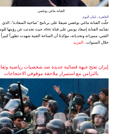
الفنانة ماغي بوغصن
القاهرة ـ لبنان اليوم
حلّت الفنانة ماغي بوغصن ضيفةً على برنامج "صاحبة السعادة"، الذي
تقدّمه الفنانة إسعاد يونس على قناة dmc، حيث تحدثت عن رؤيتها
الفني، مميزاته وتحدياته، مؤكدةً أن الساحة الفنية شهدت تطوراً كبيراً
خلال السنوات...
المزيد
إيران تفتح جبهة قضائية جديدة ضد شخصيات رياضية وثقاف
بالتزامن مع استمرار ملاحقة موقوفي الاحتجاجات