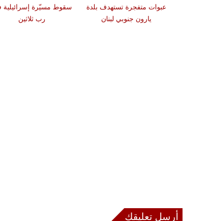
دة تضرب لبنان
عبوات متفجرة تستهدف بلدة
سقوط مسيّرة إسرائيلية 
2 درجات على مقياس
يارون جنوبي لبنان
رب ثلاثين
تر
أرسل تعليقك