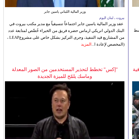
وزير المالية اللبناني ياسين جابر
بيروت ـ لبنان اليوم
عقد وزير المالية ياسين جابر اجتماعاً تنسيقياً مع مدير مكتب بيروت في
 للوسط
البنك الدولي انريكي ارماس حضره فريق من الخبراء خُصِّص لمتابعة عدد
من المشاريع قيد التنفيذ، وجرى التركيز بشكل خاص على مشروعLEAP ،
(المخصص لإعادة ا...
المزيد
ية
"إكس" تخطط لتحذير المستخدمين من الصور المعدلة
وماسك يلمّح للميزة الجديدة