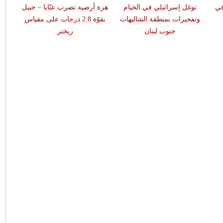
في
توغل إسرائيلي في الخيام
هزة أرضية تضرب عنّايا – جبيل
وتفجيرات بمنطقة الشاليهات
بقوّة 2.8 درجات على مقياس
جنوب لبنان
ريختر