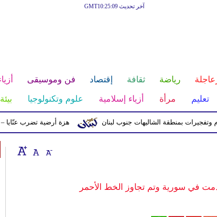
آخر تحديث GMT10:25:09
عاجلة
رياضة
ثقافة
إقتصاد
فن وموسيقى
أزياء
تعليم
مرأة
أزياء إسلامية
علوم وتكنولوجيا
بيئة
ات بمنطقة الشاليهات جنوب لبنان
هزة أرضية تضرب عنّايا – جبيل بقوّة 2.8 درجات على مقياس 
دمت في سورية وتم تجاوز الخط الأحمر