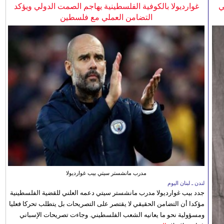
ي
غوارديولا بالكوفية الفلسطينية يهاجم الصمت الدولي ويؤكد
التضامن العملي مع فلسطين
مدرب مانشستر سيتي بيب غوارديولا
لندن ـ لبنان اليوم
جدد بيب غوارديولا مدرب مانشستر سيتي دعمه العلني للقضية الفلسطينية
مؤكدا أن التضامن الحقيقي لا يقتصر على التصريحات بل يتطلب تحركا فعليا
ومسؤولية نحو ما يعانيه الشعب الفلسطيني. وجاءت تصريحات الإسباني