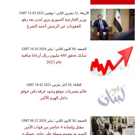
GMT 15:43 2025 الأربعاء ,12 تشرين الثاني / نوفمبر
وزير الخارجية السوري يزور لندن بعد رفع
العقوبات عن الرئيس أحمد الشرع
GMT 16:10 2026 الجمعة ,09 كانون الثاني / يناير
سابك تحقق 440 مليون ريال أرباحا صافية
عام 2025
GMT 19:42 2021 الثلاثاء ,16 آذار/ مارس
عالم مصريات يتوقع وجود غرفة دفن خوفو
داخل الهرم الأكبر
GMT 08:22 2026 الجمعة ,30 كانون الثاني / يناير
مقتل وإصابة 4 عناصر من قوات الأمن
السورية بهجوم مسلح على حاجز عسكري