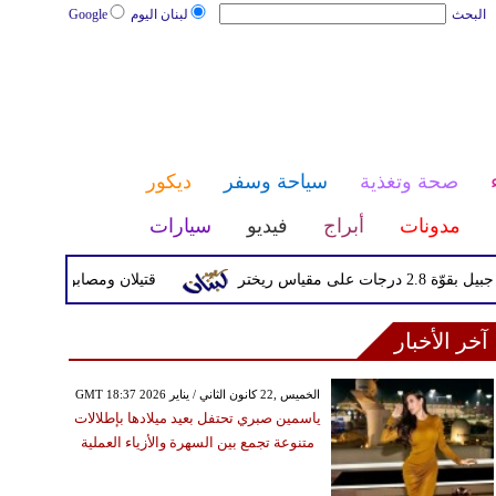
البحث
لبنان اليوم
Google
صحة وتغذية
سياحة وسفر
ديكور
مدونات
أبراج
فيديو
سيارات
ريختر
قتيلان ومصابون جراء 14 غارة إسرائيلية على شرق وجنوب لبنان
آخر الأخبار
GMT 18:37 2026 الخميس ,22 كانون الثاني / يناير
ياسمين صبري تحتفل بعيد ميلادها بإطلالات
متنوعة تجمع بين السهرة والأزياء العملية