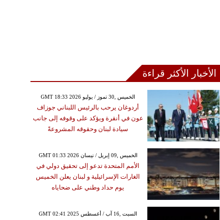
الأخبار الأكثر قراءة
GMT 18:33 2026 الخميس ,30 تموز / يوليو
أردوغان يرحب بالرئيس اللبناني جوزاف
عون في أنقرة ويؤكد على وقوفه إلى جانب
سيادة لبنان وحقوقه المشروعةً
GMT 01:33 2026 الخميس ,09 إبريل / نيسان
الأمم المتحدة تدعو إلى تحقيق دولي في
الغارات الإسرائيلية و لبنان يعلن الخميس
يوم حداد وطني على ضحاياه
GMT 02:41 2025 السبت ,16 آب / أغسطس