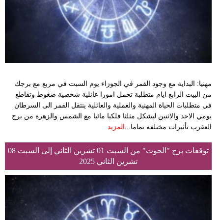
مهنيا: البداية مع وجود القمر في الجوزاء يوم السبت في مربع مع برجك
من البيت الرابع ايام متطلبة تحمل امورا عائلية شخصية ضغوط وتقاطع
في متطلبات الحياة المهنية والعملية والعائلية ينتقل القمر الى السرطان
يومي الاحد والاثنين ليشكل مثلثا فلكيا مائيا مع الشمس والزهرة من برج
العقرب تأثيرات مختلفة تماما...
المزيد
توقعات برج "الحوت" من السبت 01 تشرين الثاني إلى السبت 08
تشرين الثاني 2025