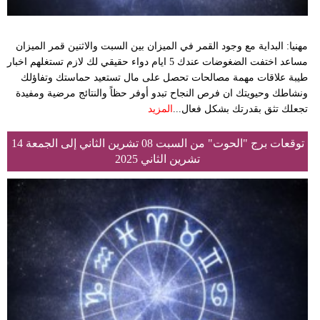
مهنيا: البداية مع وجود القمر في الميزان بين السبت والاثنين قمر الميزان
مساعد اختفت الضغوضات عندك 5 ايام دواء حقيقي لك لازم تستغلهم اخبار
طيبة علاقات مهمة مصالحات تحصل على مال تستعيد حماستك وتفاؤلك
ونشاطك وحيويتك ان فرص النجاح تبدو أوفر حظاً والنتائج مرضية ومفيدة
تجعلك تثق بقدرتك بشكل فعال...
المزيد
توقعات برج "الحوت" من السبت 08 تشرين الثاني إلى الجمعة 14
تشرين الثاني 2025