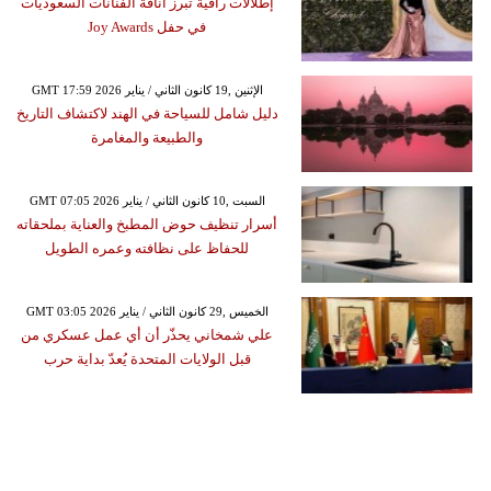
إطلالات راقية تبرز أناقة الفنانات السعوديات
في حفل Joy Awards
GMT 17:59 2026 الإثنين ,19 كانون الثاني / يناير
دليل شامل للسياحة في الهند لاكتشاف التاريخ
والطبيعة والمغامرة
GMT 07:05 2026 السبت ,10 كانون الثاني / يناير
أسرار تنظيف حوض المطبخ والعناية بملحقاته
للحفاظ على نظافته وعمره الطويل
GMT 03:05 2026 الخميس ,29 كانون الثاني / يناير
علي شمخاني يحذّر أن أي عمل عسكري من
قبل الولايات المتحدة يُعدّ بداية حرب