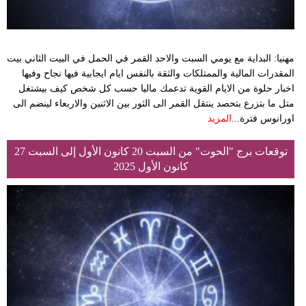
مهنيا: البداية مع يومي السبت والاحد القمر في الحمل في البيت الثاني بيت
المقدرات المالية والممتلكات والثقة بالنفس ايام ايجابية فيها نجاح وفيها
اخبار حلوة من الايام القوية تدعمك ماليا حسب كل شخص كيف بيشتغل
متل ما بتزرع بتحصد ينتقل القمر الى الثور بين الاثنين والاربعاء لينضم الى
اورانوس فترة...
المزيد
توقعات برج "الحوت" من السبت 20 كانون الأول إلى السبت 27
كانون الأول 2025