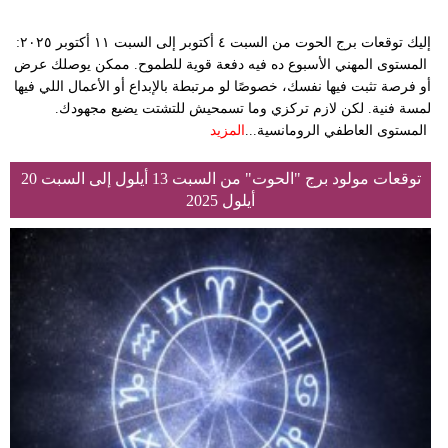
إليك توقعات برج الحوت من السبت ٤ أكتوبر إلى السبت ١١ أكتوبر ٢٠٢٥:
المستوى المهني الأسبوع ده فيه دفعة قوية للطموح. ممكن يوصلك عرض
أو فرصة تثبت فيها نفسك، خصوصًا لو مرتبطة بالإبداع أو الأعمال اللي فيها
لمسة فنية. لكن لازم تركزي وما تسمحيش للتشتت يضيع مجهودك.
المستوى العاطفي الرومانسية...
المزيد
توقعات مولود برج "الحوت" من السبت 13 أيلول إلى السبت 20
أيلول 2025