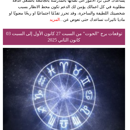
يساعدك حتى ترد الامور الى نصابها بالمدرسة بالجامعة بالشغل الدقة
مطلوبة في كل اعمالك يؤمن لك الدعم تكون محط الانظار بسبب
شخصيتك اللطيفة والساحرة، وقد تحرز تقدّمًا اجتماعيًا او ربحًا معنويًا او
ماديا تاثيرات تساعدك حتى تعوض عن...
المزيد
توقعات برج "الحوت" من السبت 27 كانون الأول إلى السبت 03
كانون الثاني 2025