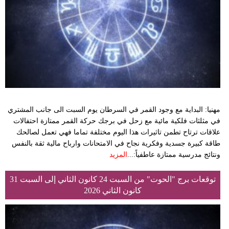
وسفر
ديكور
أخبار
إعلام
تعليم
مهنيا: البداية مع وجود القمر في السرطان يوم السبت الى جانب المشتري
مرأة
في مثلثات فلكية مائية مع زحل في برجك حركة القمر ممتازة احتفالات
علاقات ترتاح تطمن تاثيرات هذا اليوم مختلفة تماما فهي تعمل لصالحك
أزياء
طاقة كبيرة جسدية وفكرية نجاح في الامتحانات وارباح مالية ثقة بالنفس
إسلامية
ونتائج مدرسية ممتازة عاطفياً:...
المزيد
علوم
توقعات برج "الحوت" من السبت 24 كانون الثاني إلى السبت 31
كانون الثاني 2026
وتكنولوجيا
بيئة