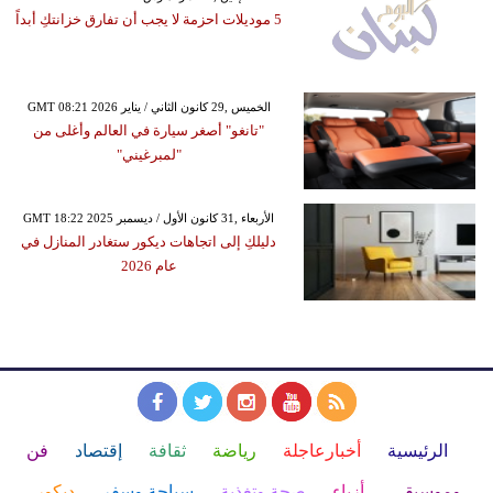
5 موديلات احزمة لا يجب أن تفارق خزانتكِ أبداً
GMT 08:21 2026 الخميس ,29 كانون الثاني / يناير
"تانغو" أصغر سيارة في العالم وأغلى من
"لمبرغيني"
GMT 18:22 2025 الأربعاء ,31 كانون الأول / ديسمبر
دليلكِ إلى اتجاهات ديكور ستغادر المنازل في
عام 2026
الرئيسية
أخبارعاجلة
رياضة
ثقافة
إقتصاد
فن
وموسيقى
أزياء
صحة وتغذية
سياحة وسفر
ديكور