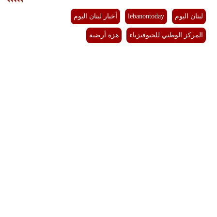
مدوَّنات
لبنان اليوم
lebanontoday
أخبار لبنان اليوم
أبراج
المركز الوطني للجيوفيزياء
هزة أرضية
فيديو
سيارات