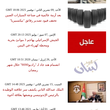
GMT 18:06 2025 الأحد ,09 تشرين الثاني / نوفمبر
بعد أزمة عالمية في صناعة السيارات الصين
تخفف قيود تصدير رقائق "نيكسبيريا"
GMT 20:13 2025 الإثنين ,07 تموز / يوليو
الجيش الإسرائيلي يهاجم 3 موانئ بحرية
ومحطة كهرباء في اليمن
GMT 10:51 2020 الأحد ,26 إبريل / نيسان
انضمام هند جاد لـ "راديو9090" خلال شهر
رمضان
GMT 14:48 2025 السبت ,15 تشرين الثاني / نوفمبر
الملك عبدالله الثاني يكشف سر علاقته الوطيدة
بالرئيس الإندونيسي ويصفها بعلاقة أخوة
GMT 13:46 2021 الإثنين ,01 آذار/ مارس