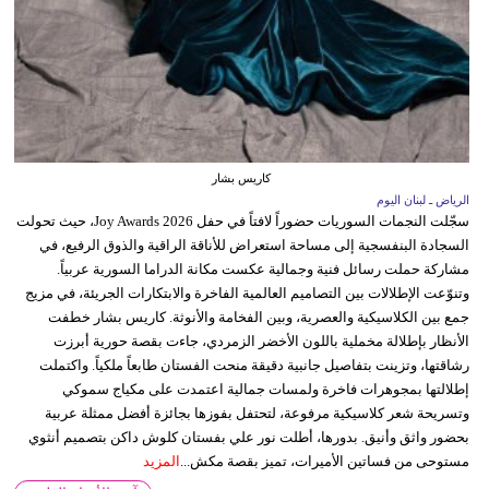
كاريس بشار
الرياض ـ لبنان اليوم
سجّلت النجمات السوريات حضوراً لافتاً في حفل Joy Awards 2026، حيث تحولت
السجادة البنفسجية إلى مساحة استعراض للأناقة الراقية والذوق الرفيع، في
مشاركة حملت رسائل فنية وجمالية عكست مكانة الدراما السورية عربياً.
وتنوّعت الإطلالات بين التصاميم العالمية الفاخرة والابتكارات الجريئة، في مزيج
جمع بين الكلاسيكية والعصرية، وبين الفخامة والأنوثة. كاريس بشار خطفت
الأنظار بإطلالة مخملية باللون الأخضر الزمردي، جاءت بقصة حورية أبرزت
رشاقتها، وتزينت بتفاصيل جانبية دقيقة منحت الفستان طابعاً ملكياً. واكتملت
إطلالتها بمجوهرات فاخرة ولمسات جمالية اعتمدت على مكياج سموكي
وتسريحة شعر كلاسيكية مرفوعة، لتحتفل بفوزها بجائزة أفضل ممثلة عربية
بحضور واثق وأنيق. بدورها، أطلت نور علي بفستان كلوش داكن بتصميم أنثوي
مستوحى من فساتين الأميرات، تميز بقصة مكش...
المزيد