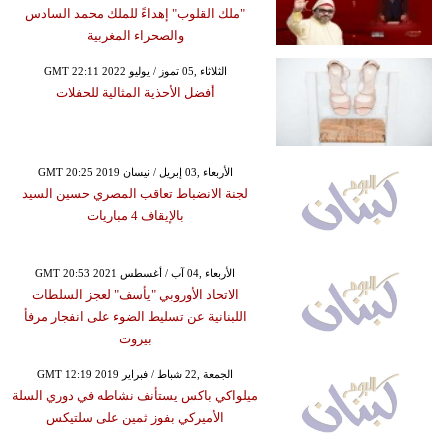
"ملك القلوب" إهداءً للملك محمد السادس
والصحراء المغربية
GMT 22:11 2022 الثلاثاء ,05 تموز / يوليو
أفضل الأحذية المثالية للحفلات
GMT 20:25 2019 الأربعاء ,03 إبريل / نيسان
لجنة الانضباط تعاقب المصري حسين السيد
بالإيقاف 4 مباريات
GMT 20:53 2021 الأربعاء ,04 آب / أغسطس
الاتحاد الأوروبي "يأسف" لعجز السلطات
اللبنانية عن تسليط الضوء على انفجار مرفأ
بيروت
GMT 12:19 2019 الجمعة ,22 شباط / فبراير
ميلواكي باكس يستأنف نشاطه في دوري السلة
الأميركي بفوز ثمين على سلتيكس