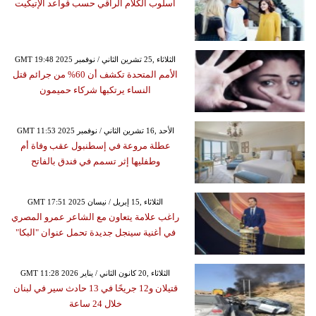
أسلوب الكلام الراقي حسب قواعد الإتيكيت
GMT 19:48 2025 الثلاثاء ,25 تشرين الثاني / نوفمبر
الأمم المتحدة تكشف أن 60% من جرائم قتل
النساء يرتكبها شركاء حميمون
GMT 11:53 2025 الأحد ,16 تشرين الثاني / نوفمبر
عطلة مروعة في إسطنبول عقب وفاة أم
وطفليها إثر تسمم في فندق بالفاتح
GMT 17:51 2025 الثلاثاء ,15 إبريل / نيسان
راغب علامة يتعاون مع الشاعر عمرو المصري
في أغنية سينجل جديدة تحمل عنوان "البكا"
GMT 11:28 2026 الثلاثاء ,20 كانون الثاني / يناير
قتيلان و12 جريحًا في 13 حادث سير في لبنان
خلال 24 ساعة