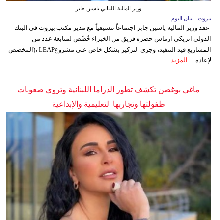
وزير المالية اللبناني ياسين جابر
بيروت ـ لبنان اليوم
عقد وزير المالية ياسين جابر اجتماعاً تنسيقياً مع مدير مكتب بيروت في البنك
الدولي انريكي ارماس حضره فريق من الخبراء خُصِّص لمتابعة عدد من
المشاريع قيد التنفيذ، وجرى التركيز بشكل خاص على مشروعLEAP ،(المخصص
لإعادة ا...
المزيد
ماغي بوغصن تكشف تطور الدراما اللبنانية وتروي صعوبات
طفولتها وتجاربها التعليمية والإبداعية