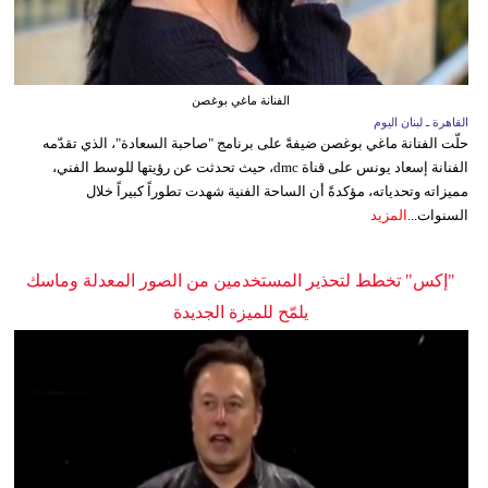
الفنانة ماغي بوغصن
القاهرة ـ لبنان اليوم
حلّت الفنانة ماغي بوغصن ضيفةً على برنامج "صاحبة السعادة"، الذي تقدّمه
الفنانة إسعاد يونس على قناة dmc، حيث تحدثت عن رؤيتها للوسط الفني،
مميزاته وتحدياته، مؤكدةً أن الساحة الفنية شهدت تطوراً كبيراً خلال
السنوات...
المزيد
"إكس" تخطط لتحذير المستخدمين من الصور المعدلة وماسك
يلمّح للميزة الجديدة