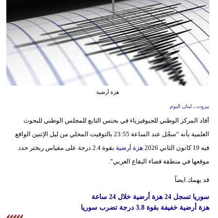
وسفر
ديكور
أخبار
إعلام
تعليم
هزة أرضية
بيروت ـ لبنان اليوم
مرأة
أفاد المركز الوطني للجيوفيزياء في بحنس التابع للمجلس الوطني للبحوث
أزياء
العلمية بأنه “سجّل عند الساعة 23:55 بالتوقيت المحلي من ليل الإثنين الواقع
إسلامية
فيه 19 كانون الثاني 2026
هزة أرضية
بقوة 2.4 درجة على مقياس ريختر حدد
موقعها في منطقة قضاء البقاع الغربي”.
علوم
قد يهمك ايضاً
وتكنولوجيا
سوريا تسجل 24 هزة أرضية خلال 24 ساعة
بيئة
هزة أرضية خفيفة بقوة 3.8 درجة تضرب سوريا