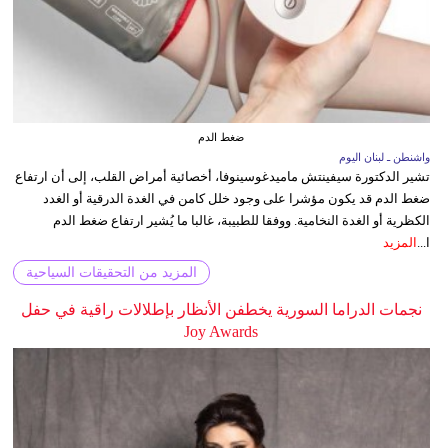
ضغط الدم
واشنطن ـ لبنان اليوم
تشير الدكتورة سيفينتش ماميدغوسينوفا، أخصائية أمراض القلب، إلى أن ارتفاع
ضغط الدم قد يكون مؤشرا على وجود خلل كامن في الغدة الدرقية أو الغدد
الكظرية أو الغدة النخامية. ووفقا للطبيبة، غالبا ما يُشير ارتفاع ضغط الدم
ا...
المزيد
المزيد من التحقيقات السياحية
نجمات الدراما السورية يخطفن الأنظار بإطلالات راقية في حفل
Joy Awards