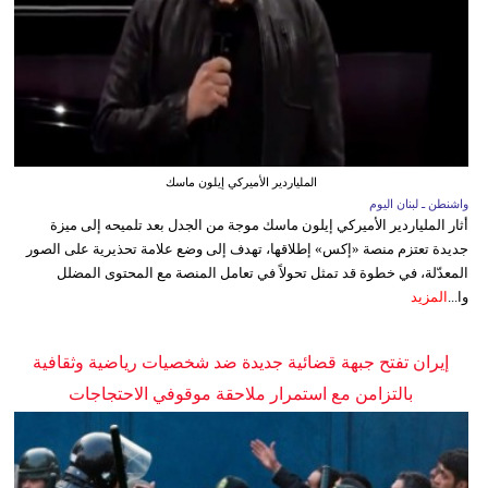
الملياردير الأميركي إيلون ماسك
واشنطن ـ لبنان اليوم
أثار الملياردير الأميركي إيلون ماسك موجة من الجدل بعد تلميحه إلى ميزة
جديدة تعتزم منصة «إكس» إطلاقها، تهدف إلى وضع علامة تحذيرية على الصور
المعدّلة، في خطوة قد تمثل تحولاً في تعامل المنصة مع المحتوى المضلل
وا...
المزيد
إيران تفتح جبهة قضائية جديدة ضد شخصيات رياضية وثقافية
بالتزامن مع استمرار ملاحقة موقوفي الاحتجاجات