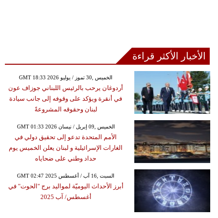
الأخبار الأكثر قراءة
GMT 18:33 2026 الخميس ,30 تموز / يوليو
أردوغان يرحب بالرئيس اللبناني جوزاف عون
في أنقرة ويؤكد على وقوفه إلى جانب سيادة
لبنان وحقوقه المشروعةً
GMT 01:33 2026 الخميس ,09 إبريل / نيسان
الأمم المتحدة تدعو إلى تحقيق دولي في
الغارات الإسرائيلية و لبنان يعلن الخميس يوم
حداد وطني على ضحاياه
GMT 02:47 2025 السبت ,16 آب / أغسطس
أبرز الأحداث اليوميّة لمواليد برج "الحوت" في
أغسطس/ آب 2025