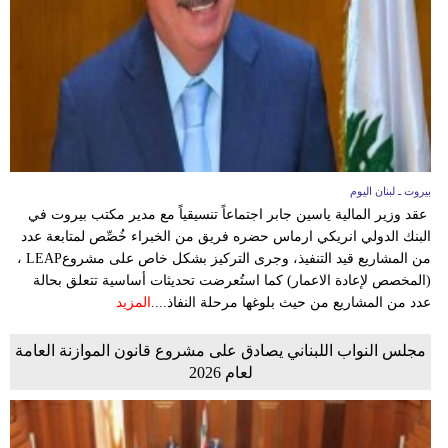
وسفر
ديكور
أخبار
إعلام
تعليم
بيروت ـ لبنان اليوم
عقد وزير المالية ياسين جابر اجتماعاً تنسيقياً مع مدير مكتب بيروت في
مرأة
البنك الدولي انريكي ارماس حضره فريق من الخبراء خُصِّص لمتابعة عدد
من المشاريع قيد التنفيذ، وجرى التركيز بشكل خاص على مشروعLEAP ،
أزياء
(المخصص لإعادة الاعمار) كما استُعرضت تحديثات أساسية تتعلق بحالة
إسلامية
عدد من المشاريع من حيث بلوغها مرحلة النفاذ....
المزيد
علوم
مجلس النواب اللبناني يصادق على مشروع قانون الموازنة العامة
لعام 2026
وتكنولوجيا
بيئة