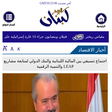
آخر تحديث GMT10:25:09
الرئيسية
أخبارعاجلة
رياضة
قتيلان ومصابون جراء 14 غارة إسرائيلية على شرق وجنوب لبنان
ثقافة
أخبار الاقتصاد
إقتصاد
فن
اجتماع تنسيقي بين المالية اللبنانية والبنك الدولي لمتابعة مشاريع
LEAP والتنمية الرقمية
وموسيقى
أزياء
صحة
وتغذية
سياحة