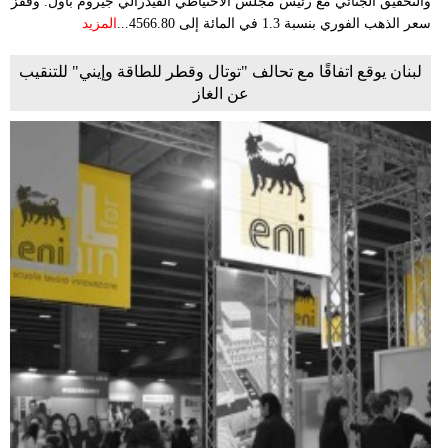
والتحقيق الجنائي مع رئيس مجلس الاحتياطي الفيدرالي جيروم باول. وقفز
سعر الذهب الفوري بنسبة 1.3 في المائة إلى 4566.80...
المزيد
لبنان يوقع اتفاقًا مع تحالف "توتال وقطر للطاقة وإيني" للتنقيب
عن الغاز