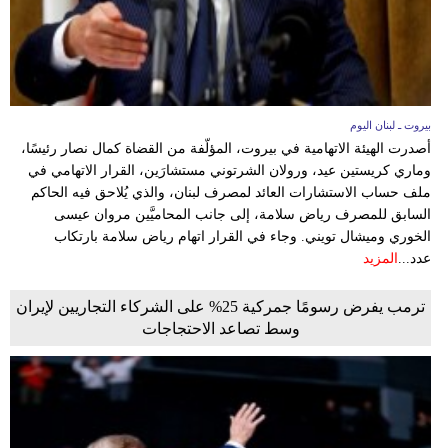
بيروت ـ لبنان اليوم
أصدرت الهيئة الاتهامية في بيروت، المؤلّفة من القضاة كمال نصار رئيسًا،
وماري كريستين عيد، ورولان الشرتوني مستشارَين، القرار الاتهامي في
ملف حساب الاستشارات العائد لمصرف لبنان، والذي يُلاحق فيه الحاكم
السابق للمصرف رياض سلامة، إلى جانب المحاميَّين مروان عيسى
الخوري وميشال تويني. وجاء في القرار اتهام رياض سلامة بارتكاب
عدد...
المزيد
ترمب يفرض رسومًا جمركية 25% على الشركاء التجاريين لإيران
وسط تصاعد الاحتجاجات