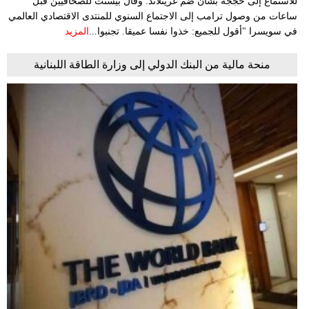
للاستماع إلى حججه بشأن ضم غرينلاند. وقال بيسنت للصحافيين قبل
ساعات من وصول ترامب إلى الاجتماع السنوي للمنتدى الاقتصادي العالمي
في سويسرا "أقول للجميع: خذوا نفسا عميقا. تجنبوا...
المزيد
منحة مالية من البنك الدولي إلى وزارة الطاقة اللبنانية