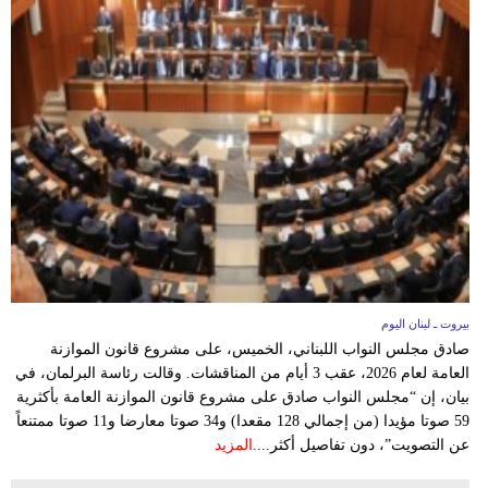
مدوَّنات
أبراج
فيديو
سيارات
بيروت ـ لبنان اليوم
صادق مجلس النواب اللبناني، الخميس، على مشروع قانون الموازنة
العامة لعام 2026، عقب 3 أيام من المناقشات. وقالت رئاسة البرلمان، في
بيان، إن “مجلس النواب صادق على مشروع قانون الموازنة العامة بأكثرية
59 صوتا مؤيدا (من إجمالي 128 مقعدا) و34 صوتا معارضا و11 صوتا ممتنعاً
عن التصويت”، دون تفاصيل أكثر....
المزيد