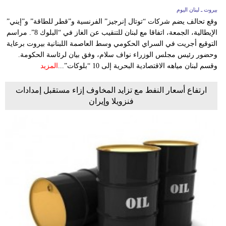
بيروت ـ لبنان اليوم
وقع تحالف يضم شركات “توتال إنرجيز” الفرنسية و”قطر للطاقة” و”إيني”
الإيطالية، الجمعة، اتفاقا مع لبنان للتنقيب عن الغاز في “البلوك 8”. مراسم
التوقيع أجريت في السراي الحكومي وسط العاصمة اللبنانية بيروت برعاية
وحضور رئيس مجلس الوزراء نواف سلام، وفق بيان لرئاسة الحكومة.
وقسم لبنان مياهه الاقتصادية البحرية إلى 10 “بلوكات”...
المزيد
ارتفاع أسعار النفط مع تزايد المخاوف إزاء مستقبل إمدادات
فنزويلا وإيران