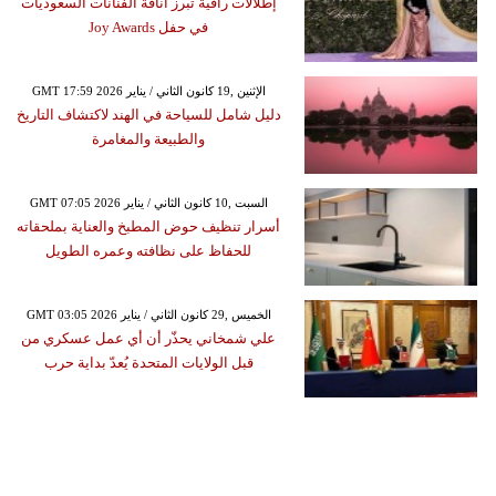
إطلالات راقية تبرز أناقة الفنانات السعوديات
في حفل Joy Awards
GMT 17:59 2026 الإثنين ,19 كانون الثاني / يناير
دليل شامل للسياحة في الهند لاكتشاف التاريخ
والطبيعة والمغامرة
GMT 07:05 2026 السبت ,10 كانون الثاني / يناير
أسرار تنظيف حوض المطبخ والعناية بملحقاته
للحفاظ على نظافته وعمره الطويل
GMT 03:05 2026 الخميس ,29 كانون الثاني / يناير
علي شمخاني يحذّر أن أي عمل عسكري من
قبل الولايات المتحدة يُعدّ بداية حرب