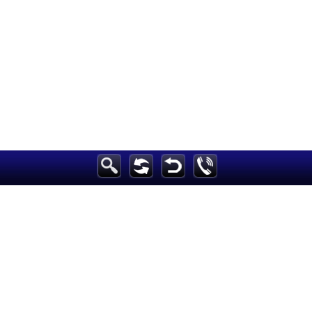
الرئيسية
أخبارعاجلة
رياضة
ثقافة
إقتصاد
فن
وموسيقى
أزياء
صحة وتغذية
سياحة وسفر
ديكور
أخبار
إعلام
تعليم
مرأة
علوم وتكنولوجيا
بيئة