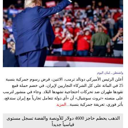
واشنطن ـ لبنان اليوم
أعلن الرئيس الأميركي دونالد ترمب، الاثنين، فرض رسوم جمركية بنسبة
25 في المائة على كل الشركاء التجاريين لإيران، في خضم حملة قمع
تقودها طهران ضد تحركات احتجاجية تشهدها البلاد. وجاء في منشور لترمب
على منصته «تروث سوشيال» أن «أي دولة تتعامل تجارياً مع إيران ستدفع،
بأثر فوري، تعريفة جمركية بنسبة...
المزيد
الذهب يحطم حاجز 4600 دولار للأونصة والفضة تسجل مستوى
قياسياً جديداً