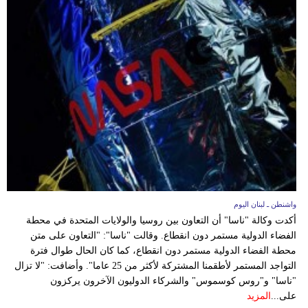
مدوَّنات
أبراج
فيديو
سيارات
واشنطن ـ لبنان اليوم
أكدت وكالة "ناسا" أن التعاون بين روسيا والولايات المتحدة في محطة
الفضاء الدولية مستمر دون انقطاع. وقالت "ناسا": "التعاون على متن
محطة الفضاء الدولية مستمر دون انقطاع، كما كان الحال طوال فترة
التواجد المستمر لأطقمنا المشتركة لأكثر من 25 عاما". وأضافت: "لا تزال
"ناسا" و"روس كوسموس" والشركاء الدوليون الآخرون يركزون
على...
المزيد