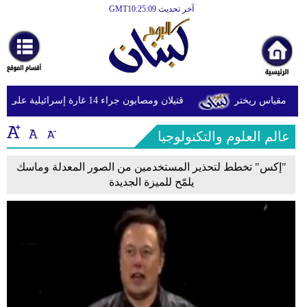
آخر تحديث GMT10:25:09
الرئيسية
أخبارعاجلة
رياضة
قتيلان ومصابون جراء 14 غارة إسرائيلية على شرق وجنوب لبنان
ثقافة
عالم العلوم والتكنولوجيا
إقتصاد
فن
"إكس" تخطط لتحذير المستخدمين من الصور المعدلة وماسك
يلمّح للميزة الجديدة
وموسيقى
أزياء
صحة
وتغذية
سياحة