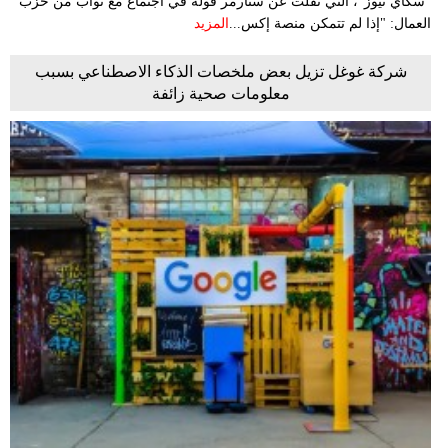
"سكاي نيوز"، التي نقلت عن ستارمر قوله في اجتماع مع نواب من حزب
العمال: "إذا لم تتمكن منصة إكس...
المزيد
شركة غوغل تزيل بعض ملخصات الذكاء الاصطناعي بسبب
معلومات صحية زائفة