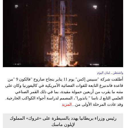
واشنطن ـ لبنان اليوم
أطلقت شركة "سبيس إكس" يوم 11 يناير بنجاح صاروخ "فالكون 9 "من
قاعدة فاندنبرغ التابعة للقوات الفضائية الأمريكية في كاليفورنيا وكان على
متنه ما يقرب من أربعين حمولة مفيدة، بما في ذلك القمر الصناعي
العلمي التابع لـ ناسا " باندورا"، المصمم لدراسة أجواء الكواكب الخارجية.
وقد عادت المرحلة الأولى من...
المزيد
رئيس وزراء بريطانيا يهدد بالسيطرة على «غروك» المملوك
لإيلون ماسك