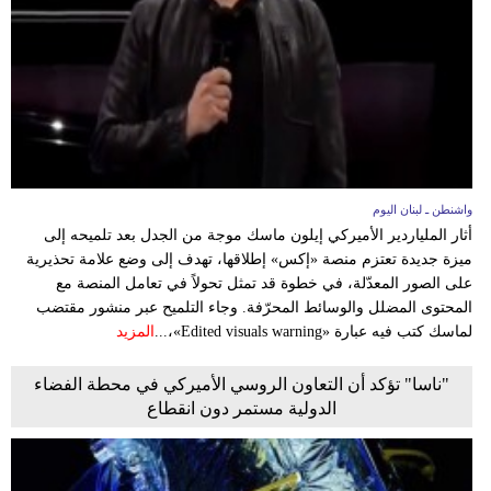
وسفر
ديكور
أخبار
إعلام
تعليم
واشنطن ـ لبنان اليوم
أثار الملياردير الأميركي إيلون ماسك موجة من الجدل بعد تلميحه إلى
مرأة
ميزة جديدة تعتزم منصة «إكس» إطلاقها، تهدف إلى وضع علامة تحذيرية
على الصور المعدّلة، في خطوة قد تمثل تحولاً في تعامل المنصة مع
أزياء
المحتوى المضلل والوسائط المحرّفة. وجاء التلميح عبر منشور مقتضب
إسلامية
لماسك كتب فيه عبارة «Edited visuals warning»،...
المزيد
علوم
"ناسا" تؤكد أن التعاون الروسي الأميركي في محطة الفضاء
الدولية مستمر دون انقطاع
وتكنولوجيا
بيئة