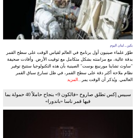
بكين ـ لبنان اليوم
طوّر علماء صينيون أول برنامج في العالم لقياس الوقت على سطح القمر
بدقة عالية، مع مزامنته بشكل متكامل مع توقيت الأرض. وأفادت صحيفة
"ساوث تشاينا مورنينغ بوست" الصينية بأن هذه التكنولوجيا ستتيح توفير
نظام ملاحة أكثر دقة على سطح القمر، في ظل تسارع سباق القمر
العالمي. ويُذكر أن الوقت يمر...
المزيد
سبيس إكس تطلق صاروخ «فالكون 9» بنجاح حاملاً 40 حمولة بما
فيها قمر ناسا «باندورا»