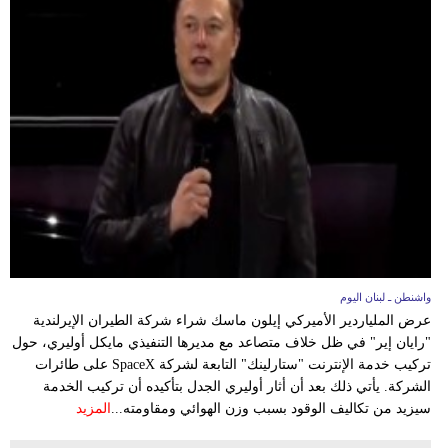
واشنطن ـ لبنان اليوم
عرض الملياردير الأميركي إيلون ماسك شراء شركة الطيران الإيرلندية
"رايان إير" في ظل خلاف متصاعد مع مديرها التنفيذي مايكل أوليري، حول
تركيب خدمة الإنترنت "ستارلينك" التابعة لشركة SpaceX على طائرات
الشركة. يأتي ذلك بعد أن أثار أوليري الجدل بتأكيده أن تركيب الخدمة
سيزيد من تكاليف الوقود بسبب وزن الهوائي ومقاومته...
المزيد