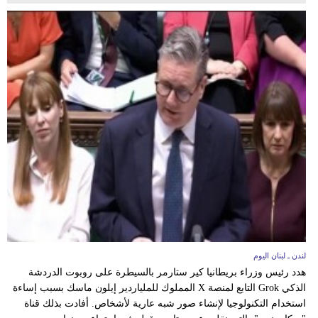
لندن ـ لبنان اليوم
هدد رئيس وزراء بريطانيا كير ستارمر بالسيطرة على روبوت الدردشة
الذكي Grok التابع لمنصة X المملوك للملياردير إيلون ماسك بسبب إساءة
استخدام التكنولوجيا لإنشاء صور شبه عارية لأشخاص. أفادت بذلك قناة