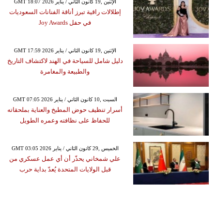
GMT 18:07 2026 الإثنين ,19 كانون الثاني / يناير
إطلالات راقية تبرز أناقة الفنانات السعوديات
في حفل Joy Awards
GMT 17:59 2026 الإثنين ,19 كانون الثاني / يناير
دليل شامل للسياحة في الهند لاكتشاف التاريخ
والطبيعة والمغامرة
GMT 07:05 2026 السبت ,10 كانون الثاني / يناير
أسرار تنظيف حوض المطبخ والعناية بملحقاته
للحفاظ على نظافته وعمره الطويل
GMT 03:05 2026 الخميس ,29 كانون الثاني / يناير
علي شمخاني يحذّر أن أي عمل عسكري من
قبل الولايات المتحدة يُعدّ بداية حرب