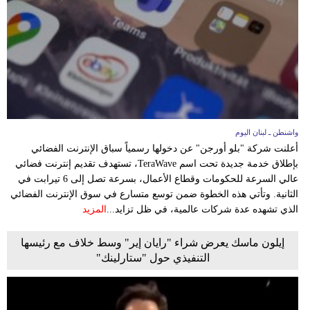
واشنطن ـ لبنان اليوم
أعلنت شركة "بلو أورجن" عن دخولها رسمياً سباق الإنترنت الفضائي
بإطلاق خدمة جديدة تحت اسم TeraWave، تستهدف تقديم إنترنت فضائي
عالي السرعة للحكومات وقطاع الأعمال، بسرعة تصل إلى 6 تيرابت في
الثانية. وتأتي هذه الخطوة ضمن توسع متسارع في سوق الإنترنت الفضائي
الذي تشهده عدة شركات عالمية، في ظل تزايد...
المزيد
إيلون ماسك يعرض شراء "رايان إير" وسط خلاف مع رئيسها
التنفيذي حول "ستارلينك"