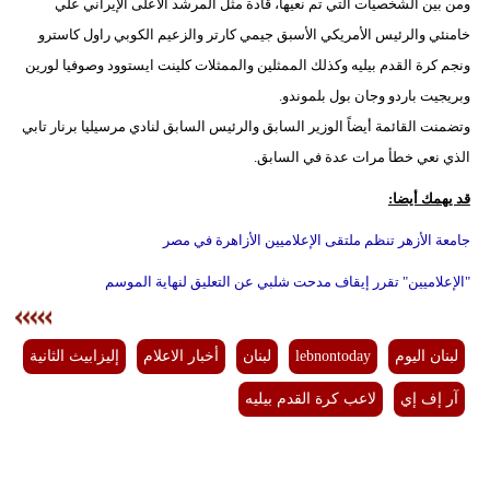
ومن بين الشخصيات التي تم نعيها، قادة مثل المرشد الأعلى الإيراني علي
مدوَّنات
خامنئي والرئيس الأمريكي الأسبق جيمي كارتر والزعيم الكوبي راول كاسترو
أبراج
ونجم كرة القدم بيليه وكذلك الممثلين والممثلات كلينت ايستوود وصوفيا لورين
وبريجيت باردو وجان بول بلموندو.
فيديو
وتضمنت القائمة أيضاً الوزير السابق والرئيس السابق لنادي مرسيليا برنار تابي
الذي نعي خطأ مرات عدة في السابق.
سيارات
قد يهمك أيضا:
جامعة الأزهر تنظم ملتقى الإعلاميين الأزاهرة في مصر
"الإعلاميين" تقرر إيقاف مدحت شلبي عن التعليق لنهاية الموسم
لبنان اليوم
lebnontoday
لبنان
أخبار الاعلام
إليزابيث الثانية
آر إف إي
لاعب كرة القدم بيليه