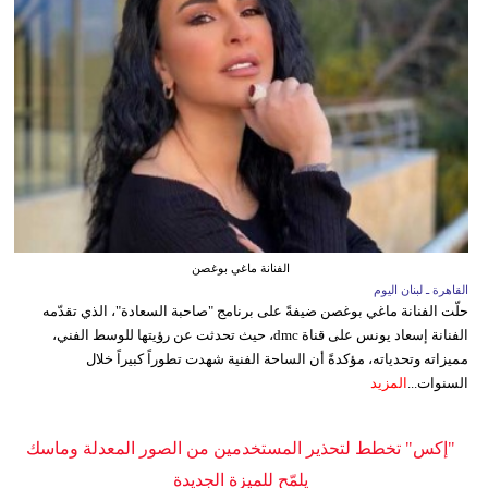
الفنانة ماغي بوغصن
القاهرة ـ لبنان اليوم
حلّت الفنانة ماغي بوغصن ضيفةً على برنامج "صاحبة السعادة"، الذي تقدّمه
الفنانة إسعاد يونس على قناة dmc، حيث تحدثت عن رؤيتها للوسط الفني،
مميزاته وتحدياته، مؤكدةً أن الساحة الفنية شهدت تطوراً كبيراً خلال
السنوات...
المزيد
"إكس" تخطط لتحذير المستخدمين من الصور المعدلة وماسك
يلمّح للميزة الجديدة