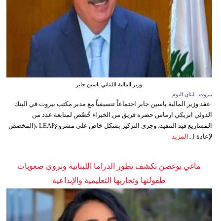
وزير المالية اللبناني ياسين جابر
بيروت ـ لبنان اليوم
عقد وزير المالية ياسين جابر اجتماعاً تنسيقياً مع مدير مكتب بيروت في البنك
الدولي انريكي ارماس حضره فريق من الخبراء خُصِّص لمتابعة عدد من
المشاريع قيد التنفيذ، وجرى التركيز بشكل خاص على مشروعLEAP ،(المخصص
لإعادة ا...
المزيد
ماغي بوغصن تكشف تطور الدراما اللبنانية وتروي صعوبات
طفولتها وتجاربها التعليمية والإبداعية