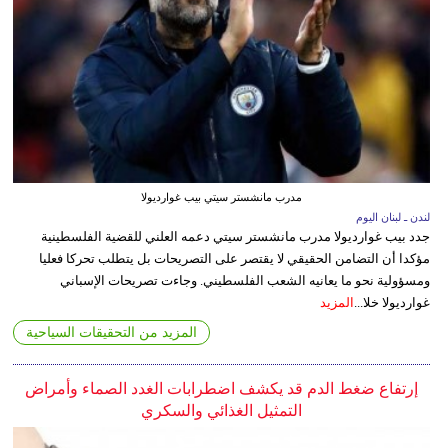
مدرب مانشستر سيتي بيب غوارديولا
لندن ـ لبنان اليوم
جدد بيب غوارديولا مدرب مانشستر سيتي دعمه العلني للقضية الفلسطينية
مؤكدا أن التضامن الحقيقي لا يقتصر على التصريحات بل يتطلب تحركا فعليا
ومسؤولية نحو ما يعانيه الشعب الفلسطيني. وجاءت تصريحات الإسباني
غوارديولا خلا...
المزيد
المزيد من التحقيقات السياحية
إرتفاع ضغط الدم قد يكشف اضطرابات الغدد الصماء وأمراض
التمثيل الغذائي والسكري