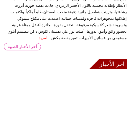
الأنظار بإطلالة مخملية باللون الأخضر الزمردي، جاءت بقصة حورية أبرزت
رشاقتها، وتزينت بتفاصيل جانبية دقيقة منحت الفستان طابعاً ملكياً. واكتملت
إطلالتها بمجوهرات فاخرة ولمسات جمالية اعتمدت على مكياج سموكي
وتسريحة شعر كلاسيكية مرفوعة، لتحتفل بفوزها بجائزة أفضل ممثلة عربية
بحضور واثق وأنيق. بدورها، أطلت نور علي بفستان كلوش داكن بتصميم أنثوي
مستوحى من فساتين الأميرات، تميز بقصة مكش...
المزيد
آخر الأخبار الطبية
آخر الأخبار