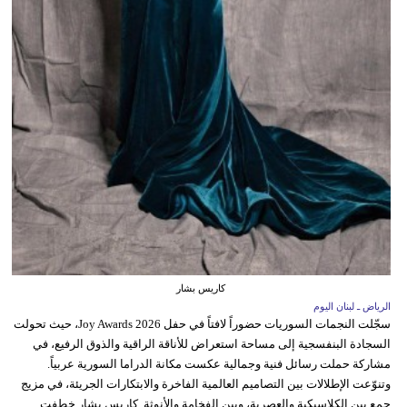
كاريس بشار
الرياض ـ لبنان اليوم
سجّلت النجمات السوريات حضوراً لافتاً في حفل Joy Awards 2026، حيث تحولت
السجادة البنفسجية إلى مساحة استعراض للأناقة الراقية والذوق الرفيع، في
مشاركة حملت رسائل فنية وجمالية عكست مكانة الدراما السورية عربياً.
وتنوّعت الإطلالات بين التصاميم العالمية الفاخرة والابتكارات الجريئة، في مزيج
جمع بين الكلاسيكية والعصرية، وبين الفخامة والأنوثة. كاريس بشار خطفت