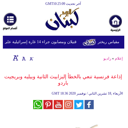
آخر تحديث GMT10:25:09
الرئيسية
أخبارعاجلة
رياضة
قتيلان ومصابون جراء 14 غارة إسرائيلية على شرق وجنوب لبنان
ثقافة
إقتصاد
إعلام
»
راديو
فن
إذاعة فرنسية تنعي بالخطأ إليزابيث الثانية وبيليه وبريجيت
وموسيقى
باردو
أزياء
18:36 2020 الأربعاء ,18 تشرين الثاني / نوفمبر
GMT
صحة
وتغذية
سياحة