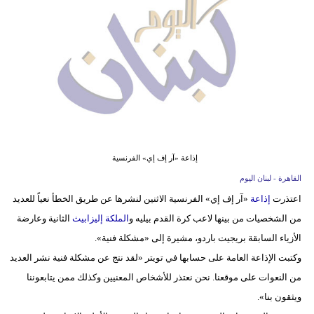
وسفر
ديكور
أخبار
إعلام
تعليم
إذاعة «آر إف إي» الفرنسية
مرأة
القاهرة - لبنان اليوم
أزياء
اعتذرت
إذاعة
«آر إف إي» الفرنسية الاثنين لنشرها عن طريق الخطأ نعياً للعديد
إسلامية
من الشخصيات من بينها لاعب كرة القدم بيليه و
الملكة إليزابيث
الثانية وعارضة
الأزياء السابقة بريجيت باردو، مشيرة إلى «مشكلة فنية».
علوم
وكتبت الإذاعة العامة على حسابها في تويتر «لقد نتج عن مشكلة فنية نشر العديد
وتكنولوجيا
من النعوات على موقعنا. نحن نعتذر للأشخاص المعنيين وكذلك ممن يتابعوننا
بيئة
ويثقون بنا».