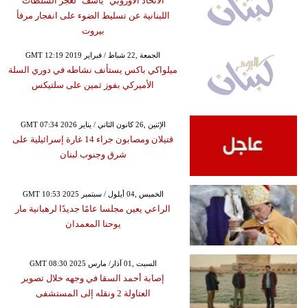
الاتحاد الأوروبي "يأسف" لعجز السلطات
اللبنانية عن تسليط الضوء على انفجار مرفأ
بيروت
GMT 12:19 2019 الجمعة ,22 شباط / فبراير
ميلواكي باكس يستأنف نشاطه في دوري السلة
الأميركي بفوز ثمين على سلتيكس
GMT 07:34 2026 الإثنين ,26 كانون الثاني / يناير
قتيلان ومصابون جراء 14 غارة إسرائيلية على
شرق وجنوب لبنان
GMT 10:53 2025 الخميس ,04 أيلول / سبتمبر
الراعي يعين مجلسا عامًا جديدًا لرهبانية مار
يوحنا المعمدان
GMT 08:30 2025 السبت ,01 آذار/ مارس
إصابة أحمد السقا في وجهه خلال تصوير
العتاولة 2 ونقله إلى المستشفى