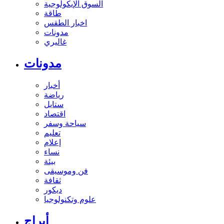
السوق الإيكولوجية
طاقة
اخبار الطقس
مدونات
غاليري
مدونات
أخبار
رياضة
ستايل
اقتصاد
سياحة وسفر
تعليم
إعلام
نساء
بيئة
فن وموسيقى
ثقافة
ديكور
علوم وتكنولوجيا
أبراج