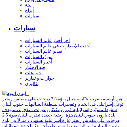
بيئة
أبراج
سيارات
سيارات
آخر أخبار عالم السيارات
أحدث الإصدارات في عالم السيارات
فيديو عالم السيارات
سوق السيارات
أخبار السيارات
قيد الاختبار
إختراعات
حوارات و تقارير
غاليري
هزة أرضية تضرب عنّايا – جبيل بقوّة 2.8 درجات على مقياس ريختر
توغل إسرائيلي في الخيام وتفجيرات بمنطقة الشاليهات جنوب لبنان
سقوط مسيّرة إسرائيلية في رب ثلاثين
عبوات متفجرة تستهدف
بلدة يارون جنوبي لبنان
هزة أرضية جديدة تضرب لبنان بقوة 2.5
درجات على مقياس ريختر
غارة إسرائيلية تستهدف منزلاً في بلدة
يارون اللبنانية
إسرائيل تعلن العثور على أخر جثة لجندي إسرائيلي