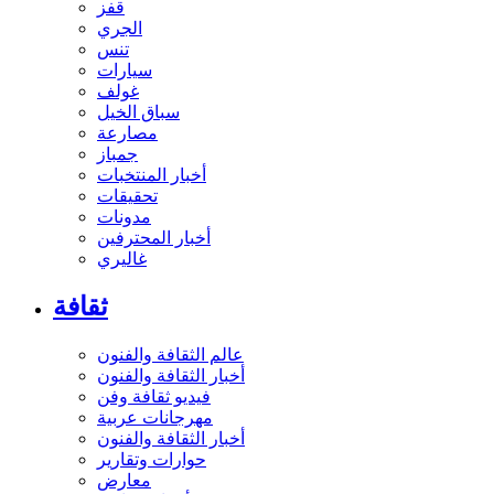
قفز
الجري
تنس
سيارات
غولف
سباق الخيل
مصارعة
جمباز
أخبار المنتخبات
تحقيقات
مدونات
أخبار المحترفين
غاليري
ثقافة
عالم الثقافة والفنون
أخبار الثقافة والفنون
فيديو ثقافة وفن
مهرجانات عربية
أخبار الثقافة والفنون
حوارات وتقارير
معارض