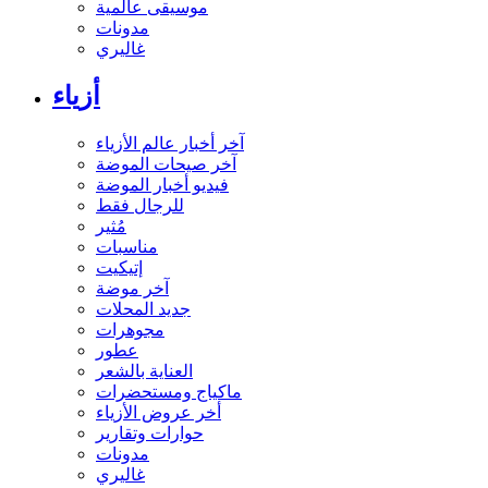
موسيقى عالمية
مدونات
غاليري
أزياء
آخر أخبار عالم الأزياء
آخر صيحات الموضة
فيديو أخبار الموضة
للرجال فقط
مُثير
مناسبات
إتيكيت
آخر موضة
جديد المحلات
مجوهرات
عطور
العناية بالشعر
ماكياج ومستحضرات
أخر عروض الأزياء
حوارات وتقارير
مدونات
غاليري