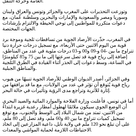
العامة وحركة التنقل.
وتوزعت التحذيرات على المغرب والجزائر وتونس والعراق ولبنان
وسوريا ومصر والسعودية والإمارات والبحرين وسلطنة عُمان، مع
دعوات متكررة للمواطنين إلى توخي الحيطة والالتزام بإرشادات
الجهات المختصة.
في المغرب، حذّرت الأرصاد الجوية من تساقطات ثلجية وموجة برد
قوية من اليوم الاثنين حتى الأربعاء، مع تسجيل درجات حرارة دنيا
تتراوح ما بين -04 و-09 و00 و-03 درجات مئوية في عدد من المناطق،
إضافة إلى رياح قوية قد تصل سرعتها إلى ما بين 75 و85 كيلومترًا
في الساعة، وسط دعوات إلى الحذر أثناء القيادة في الطرق الثلجية
والمناطق الجبلية.
وفي الجزائر، أصدر الديوان الوطني للأرصاد الجوية تنبيهًا من هبوب
رياح قوية يُتوقع أن تؤثر في عدد من الولايات، مع ما قد يرافقها من
إثارة للأتربة وتراجع مدى الرؤية وتأثيرات في حالة البحر.
أما في تونس، فأعلنت وزارة الفلاحة والموارد المائية والصيد البحري
أن الوضع الجوي سيكون ملائمًا لهطول أمطار رعدية غزيرة ابتداءً
من الاثنين، تمتد من شمال البلاد إلى الوسط والجنوب، مع توقع
تسجيل كميات تتراوح ما بين 40 و60 ملم، وقد تصل إلى 80 ملم،
على أن تبلغ نحو 120 ملم في ولاية نابل، داعية المزارعين إلى اتخاذ
الاحتياطات اللازمة لحماية المواشي والمعدات.