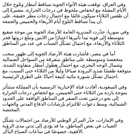
وفي العراق، توقعت هيئة الأنواء الجوية تساقط أمطار وثلوج خلال
الأيام المقبلة مع انخفاض ملحوظ في درجات الحرارة، مشيرةً إلى
أن طقس الثلاثاء سيكون غائمًا مع احتمال زخات مطر خفيفة، على
أن يبدأ تساقط الثلوج أيام الأربعاء والخميس والجمعة.
وفي سوريا، حذّرت المديرية العامة للأرصاد الجوية من موجة صقيع
متوسطة إلى قوية تيدأ تأثيرها اعتبارًا من الاثنين وتبلغ ذروتها فجر
الثلاثاء والأربعاء، مع احتمال تشكّل الضباب في عدد من المناطق.
أما في مصر، فأشارت هيئة الأرصاد الجوية إلى ظهور سحب
منخفضة ومتوسطة على مناطق متفرقة من السواحل الشمالية
وشمال الوجه البحري، مع احتمال هطول أمطار متفاوتة الشدة،
متوقعة طقسًا شديد البرودة صباحًا وليلًا من الثلاثاء حتى السبت، مع
احتمال تشكّل شبورة مائية كثيفة أحيانًا على الطرق الرئيسية.
وفي السعودية، أفادت قناة 'الإخبارية' الرسمية بأن المملكة ستتأثر
بموجة باردة من الثلاثاء حتى الخميس، مع انخفاض درجات الحرارة
إلى نحو درجتين تحت الصفر في المناطق الواقعة على الحدود
الشمالية، وسط دعوات للالتزام بإرشادات الدفاع المدني والجهات
المختصة.
وفي الإمارات، حذّر المركز الوطني للأرصاد من احتمالات تشكّل
الضباب في بعض المناطق، ما قد يؤدي إلى تدني مدى الرؤية
الأفقية، خصوصًا في ساعات الصباح الباكر.