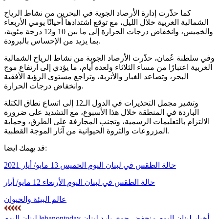
كما حذّرت إدارة الأرصاد الجوية في البحرين من نشاط الرياح
الشمالية الغربية خلال الليل، مع توقع اشتدادها أحيانًا يومي الأربعاء
والخميس، وانخفاض درجات الحرارة إلى ما بين 10 و12 درجة مئوية،
بما يزيد من الإحساس بالبرودة.
وفي سلطنة عُمان، حذّرت الأرصاد الجوية من نشاط الرياح الشمالية
الغربية اعتبارًا من مساء الثلاثاء ولعدة أيام، ما يؤدي إلى ارتفاع موج
البحر، وتصاعد الغبار والأتربة، وتراجع مستوى الرؤية الأفقية
وانخفاض درجات الحرارة.
وتشير مجمل التحذيرات في الدول الـ12 إلى اتساع نطاق الكتلة
الباردة في المنطقة خلال هذا الأسبوع، مع التشديد على ضرورة
الالتزام بالتعليمات الرسمية، وتجنب المجازفة على الطرق، وحماية
المزروعات والثروة الحيوانية من آثار الموجة القطبية.
قد يهمك ايضا:
حالة الطقس في لبنان اليوم الخميس 13 مايو/ أيار 2021
حالة الطقس في لبنان اليوم الأربعاء 12 مايو/ أيار
عالم البيئة والحيوان
أخبار لبنان اليوم
منخفض جوي بارد
لبنان
lebanontoday
لبنان اليوم