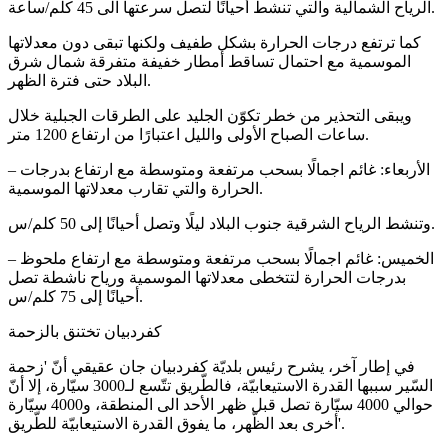
الرياح الشمالية والتي تنشط أحيانًا لتصل سرعتها الى 45 كلم/ساعة.
كما ترتفع درجات الحرارة بشكل طفيف ولكنها تبقى دون معدلاتها
الموسمية مع احتمال تساقط أمطار خفيفة متفرقة شمال شرق
البلاد حتى فترة الظهر.
ويبقى التحذير من خطر تكوّن الجليد على الطرقات الجبلية خلال
ساعات الصباح الأولى والليل اعتبارًا من ارتفاع 1200 متر.
– الأربعاء: غائم اجمالًا بسحب مرتفعة ومتوسطة مع ارتفاع بدرجات
الحرارة والتي تقارب معدلاتها الموسمية.
وتنشط الرياح الشرقية جنوب البلاد ليلًا وتصل أحيانًا إلى 50 كلم/س.
– الخميس: غائم اجمالًا بسحب مرتفعة ومتوسطة مع ارتفاع ملحوظ
بدرجات الحرارة لتتخطى معدلاتها الموسمية ورياح ناشطة تصل
أحيانًا إلى 75 كلم/س.
كفردبيان تختنق بالزحمة
في إطار آخر، يشرح رئيس بلديّة كفردبيان جان عقيقي أنّ 'زحمة
السّير سببها القدرة الاستيعابيّة، فالطّريق تتّسع لـ3000 سيّارة، إلا أنّ
حوالي 4000 سيّارة تصل قبل ظهر الأحد الى المنطقة، و4000 سيّارة
أخرى بعد الظّهر، ما يفوق القدرة الاستيعابيّة للطّريق'.