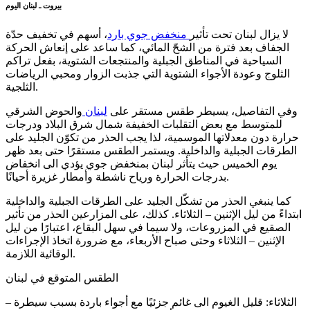
بيروت ـ لبنان اليوم
لا يزال لبنان تحت تأثير
منخفض جوي بارد
، أسهم في تخفيف حدّة
الجفاف بعد فترة من الشحّ المائي، كما ساعد على إنعاش الحركة
السياحية في المناطق الجبلية والمنتجعات الشتوية، بفعل تراكم
الثلوج وعودة الأجواء الشتوية التي جذبت الزوار ومحبي الرياضات
الثلجية.
وفي التفاصيل، يسيطر طقس مستقر على
لبنان
والحوض الشرقي
للمتوسط مع بعض التقلبات الخفيفة شمال شرق البلاد ودرجات
حرارة دون معدلاتها الموسمية، لذا يجب الحذر من تكوّن الجليد على
الطرقات الجبلية والداخلية. ويستمر الطقس مستقرًا حتى بعد ظهر
يوم الخميس حيث يتأثر لبنان بمنخفض جوي يؤدي الى انخفاض
بدرجات الحرارة ورياح ناشطة وأمطار غزيرة أحيانًا.
كما ينبغي الحذر من تشكّل الجليد على الطرقات الجبلية والداخلية
ابتداءً من ليل الإثنين – الثلاثاء. كذلك، على المزارعين الحذر من تأثير
الصقيع في المزروعات، ولا سيما في سهل البقاع، اعتبارًا من ليل
الإثنين – الثلاثاء وحتى صباح الأربعاء، مع ضرورة اتخاذ الإجراءات
الوقائية اللازمة.
الطقس المتوقع في لبنان
– الثلاثاء: قليل الغيوم الى غائم جزئيًا مع أجواء باردة بسبب سيطرة