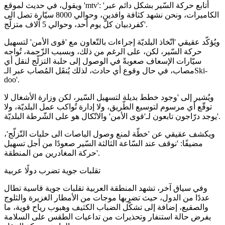
ويقول، في حديث لموقع 'mtv': 'أتابع حركة السّير بشكل دائم عبر
الكاميرات، ونحن نشهد كثافة وافدين، وحوالي 8000 سيّارة تصل الى
كفردبيان كلّ يوم أحد، وحوالي 5 آلاف متزلّج'.
ويُؤكّد عقيقي 'اتّخاذ البلديّة إجراءات بالتّعاون مع 'قوى الأمن' لتسهيل
حركة السّير، لكن، على الرغم من ذلك، وبسبب الزّحمة، تُواجه
سيّارات الإسعاف صعوبةً في الوصول إلى حلبة التزلّج لنقل أي
مصاب، في حال وقوع أي حادث، لذلك يُنقَل المُصاب عبر الـSki-
doo'.
ويُشير إلى 'وجود خطط بديلة لتسهيل السّير، لكن وزارة الأشغال لا
توقّع أي مرسوم لتوسيع الطّريق، ولا إدارة تُواكب عمل البلديّة، ولا
يوجد درّاجون تابعون لـ'قوى الأمن' والاتّكال هو على الشّرطة البلديّة'.
ويكشف عقيقي عن 'خطّة لمنع وصول الباصات الى حلبات التّزلّج'،
مضيفًا: 'نوقف عند السّاعة الثالثة السّير صعودًا من أجل تسهيل
حركة المغادرين من المنطقة'.
تقلبات جوية تضرب دولًا عربية
وفي سياق آخر، تشهد المنطقة العربية تقلبات جوية قاسية تطال
عددًا من الدول، حيث تضربها موجات من الأمطار الغزيرة والثلوج
والصقيع، إضافة إلى تشكّل الضباب الكثيف وهبوب رياح قوية، ما
يفرض حالة استنفار وتحذيرات من تداعيات الطقس على السلامة