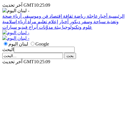
آخر تحديث GMT10:25:09
الرئيسية
أخبارعاجلة
رياضة
ثقافة
إقتصاد
فن وموسيقى
أزياء
صحة
وتغذية
سياحة وسفر
ديكور
أخبار
إعلام
تعليم
مرأة
أزياء إسلامية
علوم وتكنولوجيا
بيئة
مدوَّنات
أبراج
فيديو
سيارات
Google
لبنان اليوم
البحث
آخر تحديث GMT10:25:09