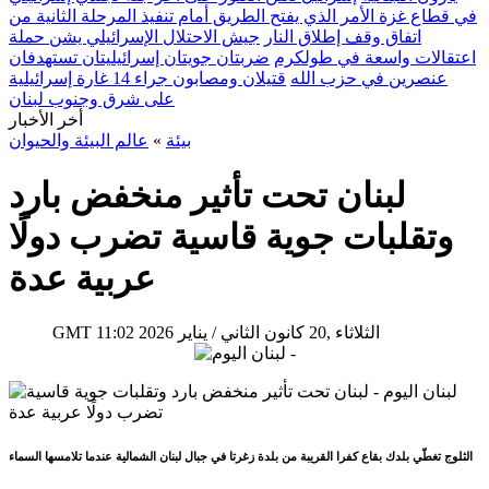
في قطاع غزة الأمر الذي يفتح الطريق أمام تنفيذ المرحلة الثانية من
اتفاق وقف إطلاق النار
جيش الاحتلال الإسرائيلي يشن حملة
اعتقالات واسعة في طولكرم
ضربتان جويتان إسرائيليتان تستهدفان
عنصرين في حزب الله
قتيلان ومصابون جراء 14 غارة إسرائيلية
على شرق وجنوب لبنان
أخر الأخبار
بيئة
»
عالم البيئة والحيوان
لبنان تحت تأثير منخفض بارد
وتقلبات جوية قاسية تضرب دولًا
عربية عدة
11:02 2026 الثلاثاء ,20 كانون الثاني / يناير
GMT
الثلوج تغطّي بلدك بقاع كفرا القريبة من بلدة زغرتا في جبال لبنان الشمالية عندما تلامسها السماء