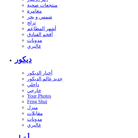
منتجعات صحية
مغامرة
شمس و بحر
تزلج
أشهر المطاعم
أفخم الفنادق
مدونات
غاليري
ديكور
أخبار الديكور
جديد عالم الديكور
داخلي
خارجي
Your Photos
Feng Shui
منزل
مقابلات
مدونات
غاليري