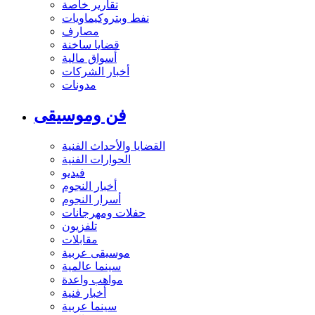
تقارير خاصة
نفط وبتروكيماويات
مصارف
قضايا ساخنة
أسواق مالية
أخبار الشركات
مدونات
فن وموسيقى
القضايا والأحداث الفنية
الحوارات الفنية
فيديو
أخبار النجوم
أسرار النجوم
حفلات ومهرجانات
تلفزيون
مقابلات
موسيقى عربية
سينما عالمية
مواهب واعدة
أخبار فنية
سينما عربية