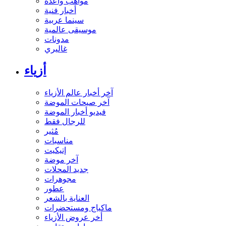
مواهب واعدة
أخبار فنية
سينما عربية
موسيقى عالمية
مدونات
غاليري
أزياء
آخر أخبار عالم الأزياء
آخر صيحات الموضة
فيديو أخبار الموضة
للرجال فقط
مُثير
مناسبات
إتيكيت
آخر موضة
جديد المحلات
مجوهرات
عطور
العناية بالشعر
ماكياج ومستحضرات
أخر عروض الأزياء