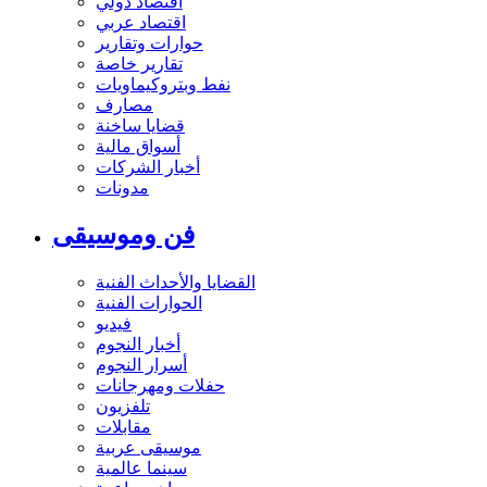
اقتصاد دولي
اقتصاد عربي
حوارات وتقارير
تقارير خاصة
نفط وبتروكيماويات
مصارف
قضايا ساخنة
أسواق مالية
أخبار الشركات
مدونات
فن وموسيقى
القضايا والأحداث الفنية
الحوارات الفنية
فيديو
أخبار النجوم
أسرار النجوم
حفلات ومهرجانات
تلفزيون
مقابلات
موسيقى عربية
سينما عالمية