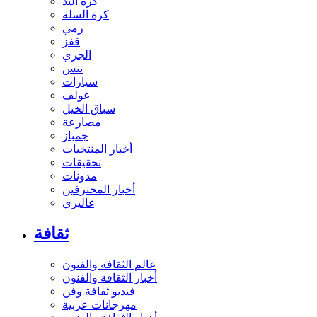
كرة اليد
كرة السلة
رمي
قفز
الجري
تنس
سيارات
غولف
سباق الخيل
مصارعة
جمباز
أخبار المنتخبات
تحقيقات
مدونات
أخبار المحترفين
غاليري
ثقافة
عالم الثقافة والفنون
أخبار الثقافة والفنون
فيديو ثقافة وفن
مهرجانات عربية