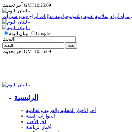
آخر تحديث GMT10:25:09
م
مرأة
أزياء إسلامية
علوم وتكنولوجيا
بيئة
مدوَّنات
أبراج
فيديو
سيارات
Google
لبنان اليوم
البحث
آخر تحديث GMT10:25:09
الرئيسية
أخر الأخبار المحلية والعربية والعالمية
الحوارات الفنية
آخر الأخبار
أخبار الرياضة