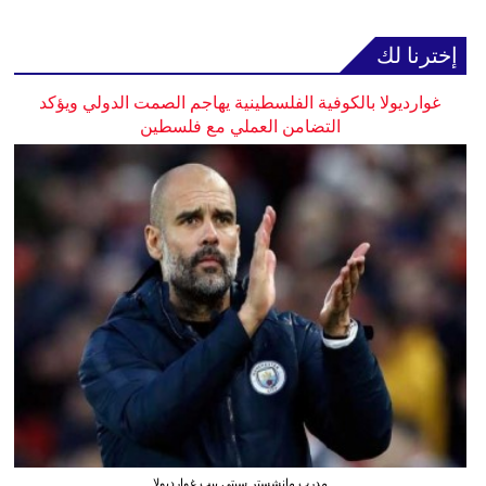
إخترنا لك
غوارديولا بالكوفية الفلسطينية يهاجم الصمت الدولي ويؤكد
التضامن العملي مع فلسطين
مدرب مانشستر سيتي بيب غوارديولا