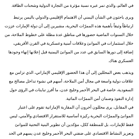
مدوَّنات
في العالم، والذي تمر عبره نسبة مؤثرة من التجارة الدولية وشحنات الطاقة.
أبراج
ويرى باحثون في الشأن اليمني أن الاهتمام الإقليمي والدولي باليمن يرتبط
ارتباطاً وثيقاً بأهمية هذه الممرّات البحرية، مشيرين إلى أن دولة الإمارات عززت
فيديو
خلال السنوات الماضية حضورها في مناطق عدة مطلة على خطوط الملاحة، من
خلال استثمارات في الموانئ وعلاقات أمنية وعسكرية في القرن الأفريقي،
سيارات
إضافة إلى دورها السابق في عدد من الموانئ اليمنية قبل إعلانها إنهاء وجودها
العسكري هناك.
ويذهب بعض المحللين إلى أن هذا الحضور الإقليمي الإماراتي، الذي تزامن مع
علاقات دولية واسعة في مجال أمن الملاحة، أسهم في نشوء تداخل مصالح مع
السعودية، خاصة في البحر الأحمر وخليج عدن، ما أفرز تباينات في الرؤى حول
إدارة النفوذ وضمان أمن الممرّات المائية.
في المقابل، يرى محللون آخرون أن المقاربة الإماراتية تقوم على اعتبار
الموانئ والممرّات البحرية ركيزة أساسية للاستقرار الاقتصادي والأمني، ليس
فقط للإمارات، بل للمنطقة ككل، مؤكدين أن تطوير البنية التحتية للموانئ
وتعزيز النشاط الاقتصادي على ضفتي البحر الأحمر وخليج عدن يسهم في الحد