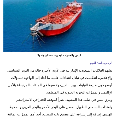
وسفر
ديكور
أخبار
إعلام
تعليم
اليمن والممرات البحرية: مصالح وتحولات
مرأة
الرياض ـ لبنان اليوم
تشهد العلاقات السعودية الإماراتية في الآونة الأخيرة حالة من التوتر السياسي
أزياء
والإعلامي، انعكست في تبادل انتقادات علنية، ما أعاد إلى الواجهة تساؤلات
إسلامية
أوسع حول طبيعة التباينات بين البلدين، ولا سيما في الملفات المرتبطة بالأمن
علوم
الإقليمي والممرّات البحرية الحيوية في المنطقة.
وتكنولوجيا
ويبرز اليمن في صلب هذا المشهد، نظراً لموقعه الجغرافي الاستراتيجي
وامتداده الساحلي الطويل المطل على البحر الأحمر والبحر العربي والمحيط
بيئة
الهندي، إضافة إلى إشرافه على مضيق باب المندب، أحد أهم الممرّات المائية