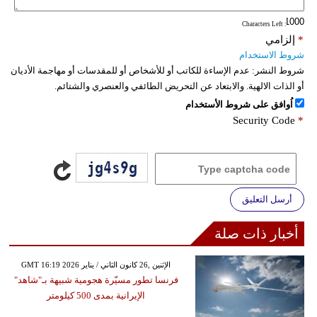
: Characters Left
*
إلزامي
شروط الاستخدام
شروط النشر:
عدم الإساءة للكاتب أو للأشخاص أو للمقدسات أو مهاجمة الأديان
أو الذات الالهية. والابتعاد عن التحريض الطائفي والعنصري والشتائم.
اُوافق على شروط الأستخدام
Security Code
*
أرسل التعليق
أخبار ذات صلة
GMT 16:19 2026 الإثنين ,26 كانون الثاني / يناير
فرنسا تطور مسيّرة هجومية شبيهة بـ"شاهد"
الإيرانية بمدى 500 كيلومتر