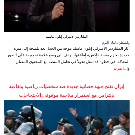
الملياردير الأميركي إيلون ماسك
واشنطن ـ لبنان اليوم
أثار الملياردير الأميركي إيلون ماسك موجة من الجدل بعد تلميحه إلى ميزة
جديدة تعتزم منصة «إكس» إطلاقها، تهدف إلى وضع علامة تحذيرية على الصور
المعدّلة، في خطوة قد تمثل تحولاً في تعامل المنصة مع المحتوى المضلل
وا...
المزيد
إيران تفتح جبهة قضائية جديدة ضد شخصيات رياضية وثقافية
بالتزامن مع استمرار ملاحقة موقوفي الاحتجاجات