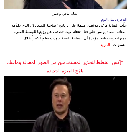
الفنانة ماغي بوغصن
القاهرة ـ لبنان اليوم
حلّت الفنانة ماغي بوغصن ضيفةً على برنامج "صاحبة السعادة"، الذي تقدّمه
الفنانة إسعاد يونس على قناة dmc، حيث تحدثت عن رؤيتها للوسط الفني،
مميزاته وتحدياته، مؤكدةً أن الساحة الفنية شهدت تطوراً كبيراً خلال
السنوات...
المزيد
"إكس" تخطط لتحذير المستخدمين من الصور المعدلة وماسك
يلمّح للميزة الجديدة