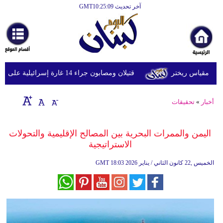
آخر تحديث GMT10:25:09
الرئيسية
أخبارعاجلة
رياضة
قتيلان ومصابون جراء 14 غارة إسرائيلية على شرق وجنوب لبنان
ثقافة
إقتصاد
أخبار
»
تحقيقات
فن
اليمن والممرات البحرية بين المصالح الإقليمية والتحولات
وموسيقى
الاستراتيجية
أزياء
18:03 2026 الخميس ,22 كانون الثاني / يناير
GMT
صحة
وتغذية
سياحة