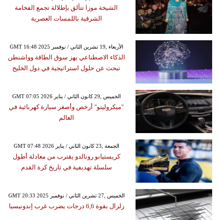
الشيخة موزا تتألق بإطلالة تجمع الفخامة
الشرقية باللمسات العصرية
GMT 16:48 2025 الأربعاء ,19 تشرين الثاني / نوفمبر
الذكاء الاصطناعي يهز سوق الطاقة وواشنطن
تبحث عن حلول استراتيجية في دول الخليج
GMT 07:05 2026 الخميس ,29 كانون الثاني / يناير
"ميكرولينو" أرخص وأصغر سيارة كهربائية في
العالم
GMT 07:48 2026 الجمعة ,23 كانون الثاني / يناير
كريستيانو رونالدو يقترب من معادلة أطول
سلسلة تهديفية في تاريخ كرة القدم
GMT 20:33 2025 الخميس ,27 تشرين الثاني / نوفمبر
زلزال بقوة 6,6 درجات يضرب غرب إندونيسيا