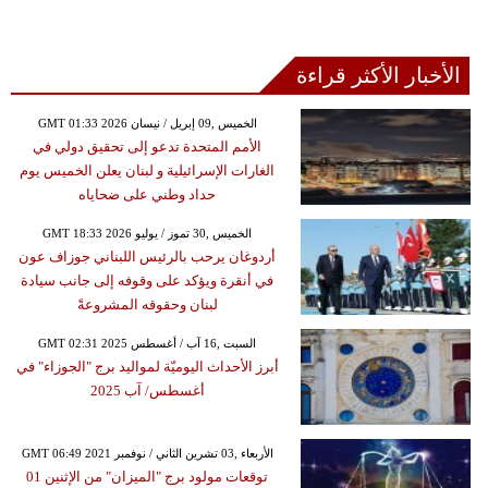
الأخبار الأكثر قراءة
GMT 01:33 2026 الخميس ,09 إبريل / نيسان
الأمم المتحدة تدعو إلى تحقيق دولي في
الغارات الإسرائيلية و لبنان يعلن الخميس يوم
حداد وطني على ضحاياه
GMT 18:33 2026 الخميس ,30 تموز / يوليو
أردوغان يرحب بالرئيس اللبناني جوزاف عون
في أنقرة ويؤكد على وقوفه إلى جانب سيادة
لبنان وحقوقه المشروعةً
GMT 02:31 2025 السبت ,16 آب / أغسطس
أبرز الأحداث اليوميّة لمواليد برج "الجوزاء" في
أغسطس/ آب 2025
GMT 06:49 2021 الأربعاء ,03 تشرين الثاني / نوفمبر
توقعات مولود برج "الميزان" من الإثنين 01