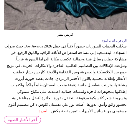
كاريس بشار
الرياض ـ لبنان اليوم
سجّلت النجمات السوريات حضوراً لافتاً في حفل Joy Awards 2026، حيث تحولت
السجادة البنفسجية إلى مساحة استعراض للأناقة الراقية والذوق الرفيع، في
مشاركة حملت رسائل فنية وجمالية عكست مكانة الدراما السورية عربياً.
وتنوّعت الإطلالات بين التصاميم العالمية الفاخرة والابتكارات الجريئة، في مزيج
جمع بين الكلاسيكية والعصرية، وبين الفخامة والأنوثة. كاريس بشار خطفت
الأنظار بإطلالة مخملية باللون الأخضر الزمردي، جاءت بقصة حورية أبرزت
رشاقتها، وتزينت بتفاصيل جانبية دقيقة منحت الفستان طابعاً ملكياً. واكتملت
إطلالتها بمجوهرات فاخرة ولمسات جمالية اعتمدت على مكياج سموكي
وتسريحة شعر كلاسيكية مرفوعة، لتحتفل بفوزها بجائزة أفضل ممثلة عربية
بحضور واثق وأنيق. بدورها، أطلت نور علي بفستان كلوش داكن بتصميم أنثوي
مستوحى من فساتين الأميرات، تميز بقصة مكش...
المزيد
آخر الأخبار الطبية