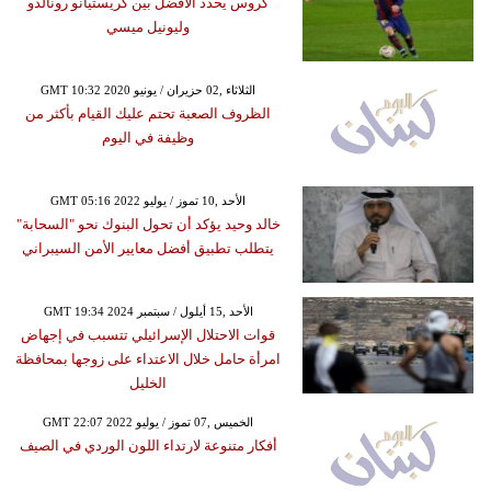
كروس يحدد الأفضل بين كريستيانو رونالدو
وليونيل ميسي
GMT 10:32 2020 الثلاثاء ,02 حزيران / يونيو
الظروف الصعبة تحتم عليك القيام بأكثر من
وظيفة في اليوم
GMT 05:16 2022 الأحد ,10 تموز / يوليو
خالد وحيد يؤكد أن تحول البنوك نحو "السحابة"
يتطلب تطبيق أفضل معايير الأمن السيبراني
GMT 19:34 2024 الأحد ,15 أيلول / سبتمبر
قوات الاحتلال الإسرائيلي تتسبب في إجهاض
امرأة حامل خلال الاعتداء على زوجها بمحافظة
الخليل
GMT 22:07 2022 الخميس ,07 تموز / يوليو
أفكار متنوعة لارتداء اللون الوردي في الصيف