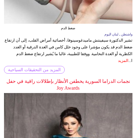
ضغط الدم
واشنطن ـ لبنان اليوم
تشير الدكتورة سيفينتش ماميدغوسينوفا، أخصائية أمراض القلب، إلى أن ارتفاع
ضغط الدم قد يكون مؤشرا على وجود خلل كامن في الغدة الدرقية أو الغدد
الكظرية أو الغدة النخامية. ووفقا للطبيبة، غالبا ما يُشير ارتفاع ضغط الدم
ا...
المزيد
المزيد من التحقيقات السياحية
نجمات الدراما السورية يخطفن الأنظار بإطلالات راقية في حفل
Joy Awards