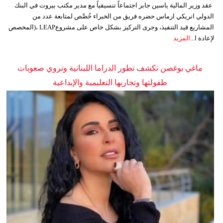
عقد وزير المالية ياسين جابر اجتماعاً تنسيقياً مع مدير مكتب بيروت في البنك
الدولي انريكي ارماس حضره فريق من الخبراء خُصِّص لمتابعة عدد من
المشاريع قيد التنفيذ، وجرى التركيز بشكل خاص على مشروعLEAP ،(المخصص
لإعادة ا...
المزيد
ماغي بوغصن تكشف تطور الدراما اللبنانية وتروي صعوبات
طفولتها وتجاربها التعليمية والإبداعية