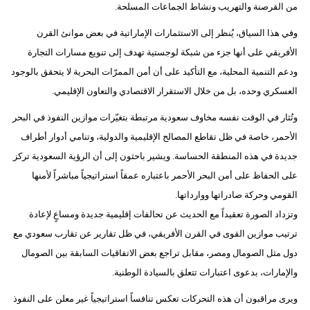
من القرصنة والتهريب ونشاط الجماعات المسلحة.
وفي هذا السياق، يُنظر إلى الاستثمارات الإماراتية في بعض موانئ القرن
الأفريقي على أنها جزء من شبكة لوجستية تهدف إلى تنويع مسارات التجارة
ودعم التنمية المحلية، مع التأكيد على أن أمن الممرّات البحرية لا يتحقق بالوجود
العسكري وحده، بل من خلال الاستقرار الاقتصادي والتعاون الإقليمي.
وتُثار في الوقت نفسه مخاوف سعودية مرتبطة بتغيّرات موازين النفوذ في البحر
الأحمر، خاصة في ظل تقاطع المصالح الإقليمية والدولية، وتنامي أدوار أطراف
جديدة في هذه المنطقة الحساسة. ويشير باحثون إلى أن الرؤية السعودية تركز
على الحفاظ على أمن البحر الأحمر باعتباره عمقاً استراتيجياً مباشراً لأمنها
القومي وحركة صادراتها ووارداتها.
وتزداد الصورة تعقيداً مع الحديث عن تحالفات إقليمية جديدة ومساعٍ لإعادة
ترتيب موازين القوى في القرن الأفريقي، في ظل تقارير عن تقارب سعودي مع
دول مثل الصومال ومصر، مقابل تراجع بعض الاتفاقيات السابقة بين الصومال
والإمارات، بدعوى اعتبارات تتعلق بالسيادة الوطنية.
ويرى مراقبون أن هذه التحركات تعكس تنافساً استراتيجياً غير معلن على النفوذ