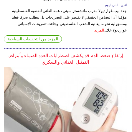
لندن ـ لبنان اليوم
جدد بيب غوارديولا مدرب مانشستر سيتي دعمه العلني للقضية الفلسطينية
مؤكدا أن التضامن الحقيقي لا يقتصر على التصريحات بل يتطلب تحركا فعليا
ومسؤولية نحو ما يعانيه الشعب الفلسطيني. وجاءت تصريحات الإسباني
غوارديولا خلا...
المزيد
المزيد من التحقيقات السياحية
إرتفاع ضغط الدم قد يكشف اضطرابات الغدد الصماء وأمراض
التمثيل الغذائي والسكري